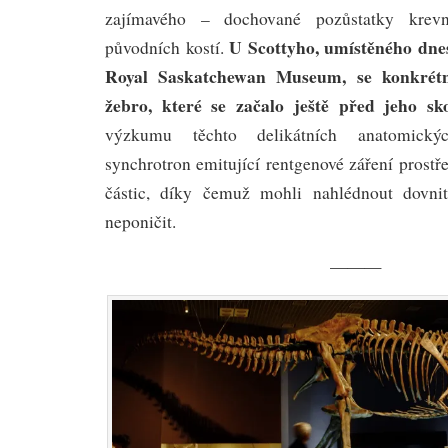
zajímavého – dochované pozůstatky krev
U Scottyho, umístěného dnes
původních kostí.
Royal Saskatchewan Museum, se konkrét
žebro, které se začalo ještě před jeho sk
výzkumu těchto delikátních anatomickýc
synchrotron emitující rentgenové záření prost
částic, díky čemuž mohli nahlédnout dovnitř
neponičit.
———