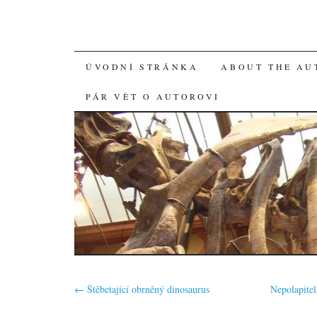
SKIP
ÚVODNÍ STRÁNKA
ABOUT THE AU
TO
PÁR VĚT O AUTOROVI
CONTENT
←
Štěbetající obrněný dinosaurus
Nepolapitel