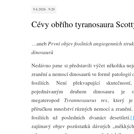
9.6.2026 · 9:20
Cévy obřího tyranosaura Scot
První objev fosilních angiogenních struk
…aneb
dinosaurů
Nedávno jsme si představili výčet několika nejč
zranění a nemocí dinosaurů ve formě patologií 
fosiliích. Není překvapující skutečnost
pojednávaným druhem dinosaura je ob
Tyrannosaurus rex
megateropod
, který je
příručkou množství různých nemocí a zranění,
fosiliích už posledních dvanáct desetiletí.
[
zajímavý objev pozůstatků dávných „měkkých 