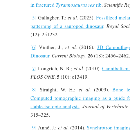
Tyrannosaurus rex
Scientific R
in fractured
rib
.
et al.
[5]
Gallagher, T.;
(2025).
Fossilized mela
Royal Soci
patterning of a sauropod dinosaur
.
(12): 251232.
et al.
[6]
Vinther, J.;
(2016).
3D Camouflage
26
Current Biology
Dinosaur
.
.
(18): 2456–2462.
et al.
[7]
Longrich, N. R.;
(2010).
Cannibalism
5
PLOS ONE
.
(10): e13419.
et al.
[8]
Straight, W. H.;
(2009).
Bone le
Computed tomographic imaging as a guide fo
Journal of Vertebrate
stable-isotopic analysis
.
315–325.
et al.
[9]
Anné, J.;
(2014).
Synchrotron imaging