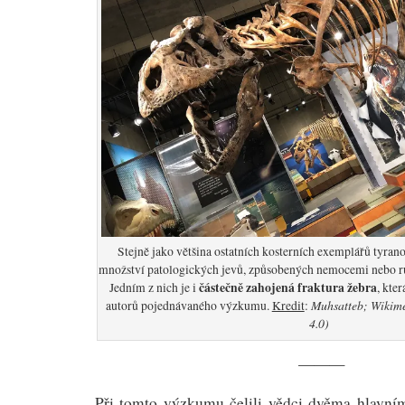
Stejně jako většina ostatních kosterních exemplářů tyran
množství patologických jevů, způsobených nemocemi nebo r
částečně zahojená fraktura žebra
Jedním z nich je i
, kte
Muhsatteb; Wikim
autorů pojednávaného výzkumu.
Kredit
:
4.0)
———
Při tomto výzkumu čelili vědci dvěma hlavní