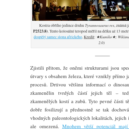
Tyrannosaurus rex
Kostra obřího jedince druhu
, známá 
P2523.8)
. Tento kolosální teropod měřil na délku až 13 metr
★Kumiko★; Wikime
dospělý samec slona afrického
.
Kredit
:
2.0)
———
Zjistili přitom, že oněmi strukturami jsou sp
útvary s obsahem železa, které vznikly přímo 
procesů. Drtivou většinu informací o dinosa
zkamenělin tvrdých částí jejich těl – te
zkamenělých kostí a zubů. Tyto pevné části t
dobře fosilizují a přednostně se tak dochov
vhodných paleontologických lokalitách, jejich
ale omezená.
Mnohem větší potenciál mají