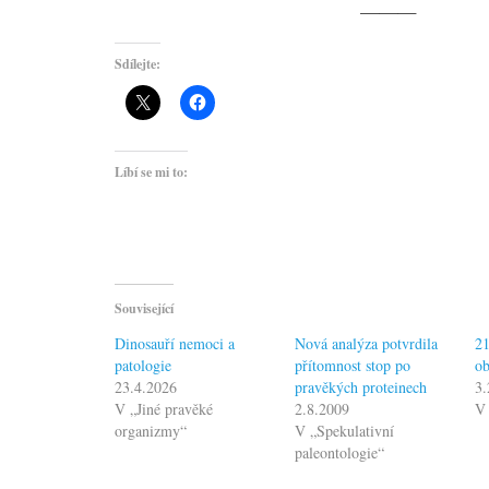
———
Sdílejte:
Líbí se mi to:
Související
Dinosauří nemoci a
Nová analýza potvrdila
21
patologie
přítomnost stop po
ob
23.4.2026
pravěkých proteinech
3.
V „Jiné pravěké
2.8.2009
V 
organizmy“
V „Spekulativní
paleontologie“