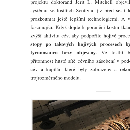
projektu doktorand Jerit L. Mitchell objevi
systému ve fosiliích Scottyho již před šesti 
prozkoumat ještě lepšími technologiemi. A v
fascinující. Když dojde k poranění kostní tkán
zvýší aktivitu cév, aby podpořilo hojivé proce
stopy po takových hojivých procesech b
tyranosaura brzy objeveny.
Ve fosilii by
přítomnost husté sítě cévního zásobení v po
cév a kapilár, které byly zobrazeny a rek
trojrozměrného modelu.
———