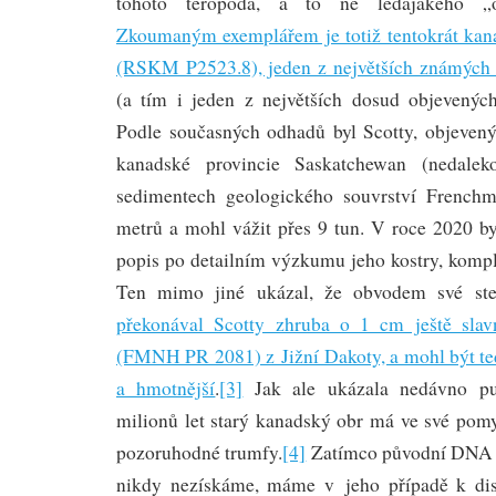
tohoto teropoda, a to ne ledajakého „ob
Zkoumaným exemplářem je totiž tentokrát kan
(RSKM P2523.8), jeden z největších známých
(a tím i jeden z největších dosud objevenýc
Podle současných odhadů byl Scotty, objeven
kanadské provincie Saskatchewan (nedale
sedimentech geologického souvrství French
metrů a mohl vážit přes 9 tun. V roce 2020 by
popis po detailním výzkumu jeho kostry, kompl
Ten mimo jiné ukázal, že obvodem své ste
překonával Scotty zhruba o 1 cm ještě slav
(FMNH PR 2081) z Jižní Dakoty, a mohl být ted
a hmotnější
.
[3]
Jak ale ukázala nedávno pub
milionů let starý kanadský obr má ve své pomy
pozoruhodné trumfy.
[4]
Zatímco původní DNA t
nikdy nezískáme, máme v jeho případě k di