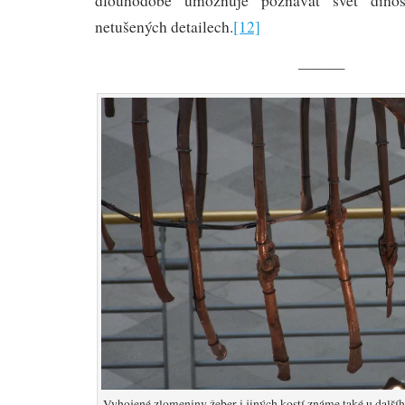
dlouhodobě umožňuje poznávat svět dinos
netušených detailech.
[12]
———
Vyhojené zlomeniny žeber i jiných kostí známe také u dalš