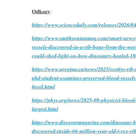
Odkazy
:
https://www.sciencedaily.com/releases/2026/
https://www.smithsonianmag.com/smart-news/
vessels-discovered-in-a-rib-bone-from-the-worl
could-shed-light-on-how-dinosaurs-healed-1
https://www.uregina.ca/news/2025/scottys-rib-
phd-student-examines-preserved-blood-vessel
fossil.html
https://phys.org/news/2025-08-physicist-blood-
largest.html
https://www.discovermagazine.com/dinosaur-bl
discovered-inside-66-million-year-old-t-rex-r