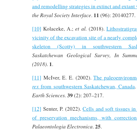
and remodelling strategies in extinct and extant 
11
the Royal Society Interface
.
(96): 20140277.
et al.
[10]
Kolaceke, A.;
(2018).
Lithostratigr
vicinity of the excavation site of a nearly comp
skeleton (Scotty) in southwestern Sas
Saskatchewan Geological Survey, In Summar
1
(2018)
.
.
[11]
McIver, E. E. (2002).
The paleoenvironm
rex
from southwestern Saskatchewan, Canada
39
Earth Sciences.
(2): 207–217.
[12]
Senter, P. (2022).
Cells and soft tissues i
of preservation mechanisms, with correctio
25
Palaeontologia Electronica
.
.