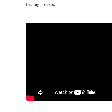
healing process.
———
———