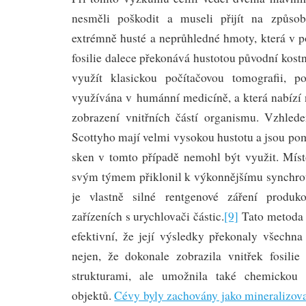
nesměli poškodit a museli přijít na způso
extrémně husté a neprůhledné hmoty, která v 
fosilie dalece překonává hustotou původní kostn
využít klasickou počítačovou tomografii, p
využívána v humánní medicíně, a která nabízí 
zobrazení vnitřních částí organismu. Vzhled
Scottyho mají velmi vysokou hustotu a jsou po
sken v tomto případě nemohl být využit. Míst
svým týmem přiklonil k výkonnějšímu synchro
je vlastně silné rentgenové záření produk
zařízeních s urychlovači částic.
[9]
Tato metoda s
efektivní, že její výsledky překonaly všechn
nejen, že dokonale zobrazila vnitřek fosili
strukturami, ale umožnila také chemickou 
objektů.
Cévy byly zachovány jako mineralizov