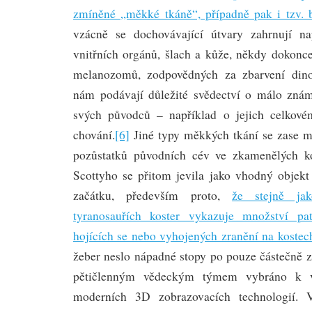
zmíněné „měkké tkáně“, případně pak i tzv. 
vzácně se dochovávající útvary zahrnují nap
vnitřních orgánů, šlach a kůže, někdy dokonc
melanozomů, zodpovědných za zbarvení dino
nám podávají důležité svědectví o málo znám
svých původců – například o jejich celkové
chování.
[6]
Jiné typy měkkých tkání se zase m
pozůstatků původních cév ve zkamenělých kos
Scottyho se přitom jevila jako vhodný obje
začátku, především proto,
že stejně jak
tyranosauřích koster vykazuje množství pa
hojících se nebo vyhojených zranění na kostec
žeber neslo nápadné stopy po pouze částečně z
pětičlenným vědeckým týmem vybráno k 
moderních 3D zobrazovacích technologií.