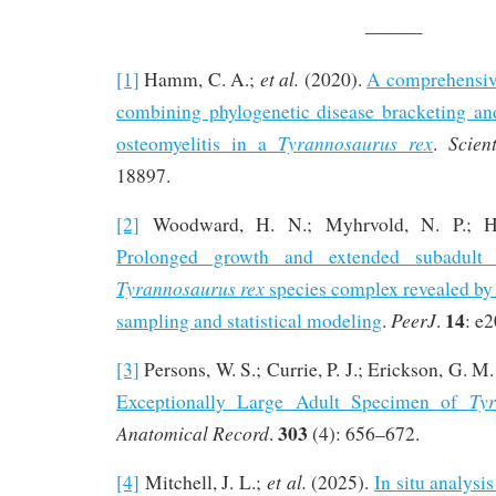
———
et al.
[1]
Hamm, C. A.;
(2020).
A comprehensiv
combining phylogenetic disease bracketing a
Tyrannosaurus rex
Scien
osteomyelitis in a
.
18897.
[2]
Woodward, H. N.; Myhrvold, N. P.; Ho
Prolonged growth and extended subadult 
Tyrannosaurus rex
species complex revealed by
14
PeerJ
sampling and statistical modeling
.
.
: e
[3]
Persons, W. S.; Currie, P. J.; Erickson, G. M
Ty
Exceptionally Large Adult Specimen of
303
Anatomical Record
.
(4): 656–672.
et al.
[4]
Mitchell, J. L.;
(2025).
In situ analysis