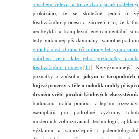
obsahem železa, a to ve dvou jasně oddělený
prokázáno, že se skutečně jedná o výs
fosilizačního procesu a zároveň i to, že k fos
neobvyklá a komplexní environmentální situ
tedy budou nejspíš zkoumány i samotné podmínk
v nichž před zhruba 67 miliony let tyranosauru
pohřben, resp. kde jeho pozůstatky prochá
fosilizačními procesy
.
[11]
Nejvýznamnější js
jakým u teropodních d
poznatky o způsobu,
hojivé procesy v těle a nakolik mohly přispív
drsném světě pozdně křídových ekosystémů.
budoucnu mohla pomoci v lepším rozeznáván
exemplářů pro podrobné výzkumy tohot
moderních zobrazovacích technologií, aplikace
výzkumu a samozřejmě i paleontologické