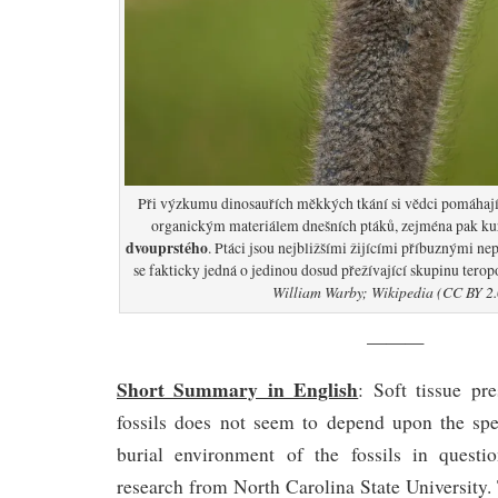
Při výzkumu dinosauřích měkkých tkání si vědci pomáhaj
organickým materiálem dnešních ptáků, zejména pak k
dvouprstého
. Ptáci jsou nejbližšími žijícími příbuznými n
se fakticky jedná o jedinou dosud přežívající skupinu tero
William Warby; Wikipedia (CC BY 2.
———
Short Summary in English
: Soft tissue pr
fossils does not seem to depend upon the spe
burial environment of the fossils in questi
research from North Carolina State University