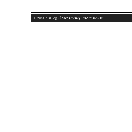
DinosaurusBlog
· Žhavé novinky staré miliony let