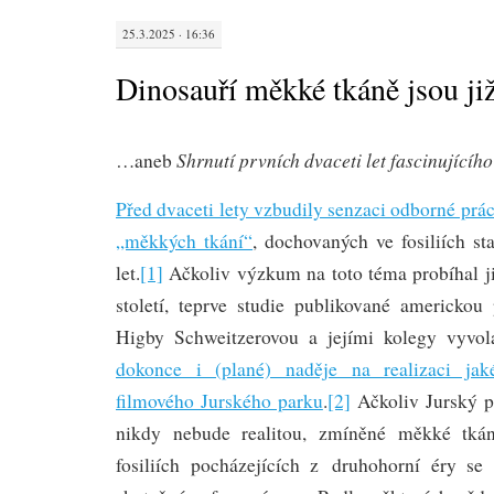
25.3.2025 · 16:36
Dinosauří měkké tkáně jsou již
Shrnutí prvních dvaceti let fascinující
…aneb
Před dvaceti lety vzbudily senzaci odborné prá
„měkkých tkání“
, dochovaných ve fosiliích st
let.
[1]
Ačkoliv výzkum na toto téma probíhal ji
století, teprve studie publikované americko
Higby Schweitzerovou a jejími kolegy vyvol
dokonce i (plané) naděje na realizaci jak
filmového Jurského parku
.
[2]
Ačkoliv Jurský pa
nikdy nebude realitou, zmíněné měkké tká
fosiliích pocházejících z druhohorní éry se