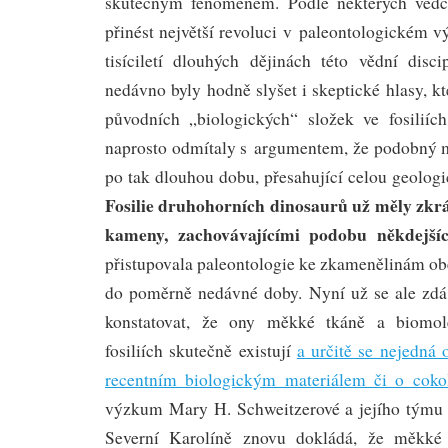
skutečným fenoménem. Podle některých věd
přinést největší revoluci v paleontologickém 
tisíciletí dlouhých dějinách této vědní discip
nedávno byly hodně slyšet i skeptické hlasy, k
původních „biologických“ složek ve fosiliíc
naprosto odmítaly s argumentem, že podobný m
po tak dlouhou dobu, přesahující celou geologi
Fosilie druhohorních dinosaurů už měly zkr
kameny, zachovávajícími podobu někdejšíc
přistupovala paleontologie ke zkamenělinám ob
do poměrně nedávné doby. Nyní už se ale zd
konstatovat, že ony měkké tkáně a biomol
fosiliích skutečně existují
a určitě se nejedná
recentním biologickým materiálem či o coko
výzkum Mary H. Schweitzerové a jejího týmu z
Severní Karolíně znovu dokládá, že měkké 