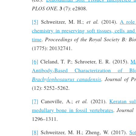
3
PLOS ONE
.
(7): e2808.
et al.
[5]
Schweitzer, M. H.;
(2014).
A role
chemistry in preserving soft tissues, cells a
Proceedings of the Royal Society B: Bio
time
.
(1775): 20132741.
[6]
Cleland, T. P.; Schroeter, E. R. (2015).
Ma
Antibody-Based Characterization of B
Brachylophosaurus canadensis
Journal of P
.
(12): 5252–5262.
et al.
[7]
Canoville, A.;
(2021).
Keratan sul
Journal
medullary bone in fossil vertebrates
.
1296–1311.
[8]
Schweitzer, M. H.; Zheng, W. (2017).
So