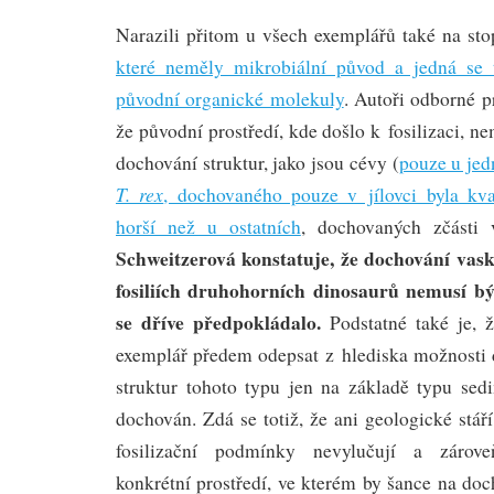
Narazili přitom u všech exemplářů také na sto
které neměly mikrobiální původ a jedná se
původní organické molekuly
. Autoři odborné p
že původní prostředí, kde došlo k fosilizaci, 
dochování struktur, jako jsou cévy (
pouze u je
T. rex
, dochovaného pouze v jílovci byla kva
horší než u ostatních
, dochovaných zčásti v
Schweitzerová konstatuje, že dochování vask
fosiliích druhohorních dinosaurů nemusí bý
se dříve předpokládalo.
Podstatné také je, ž
exemplář předem odepsat z hlediska možnosti 
struktur tohoto typu jen na základě typu sed
dochován. Zdá se totiž, že ani geologické stáří
fosilizační podmínky nevylučují a zárove
konkrétní prostředí, ve kterém by šance na do