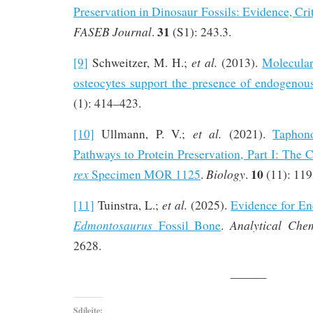
Preservation in Dinosaur Fossils: Evidence, Cri
31
FASEB Journal
.
(S1): 243.3.
et al.
[9]
Schweitzer, M. H.;
(2013).
Molecular
osteocytes support the presence of endogenou
(1): 414–423.
et al.
[10]
Ullmann, P. V.;
(2021).
Taphon
Pathways to Protein Preservation, Part I: The 
10
rex
Biology
Specimen MOR 1125
.
.
(11): 119
et al.
[11]
Tuinstra, L.;
(2025).
Evidence for E
Edmontosaurus
Analytical Chem
Fossil Bone
.
2628.
———
Sdílejte: