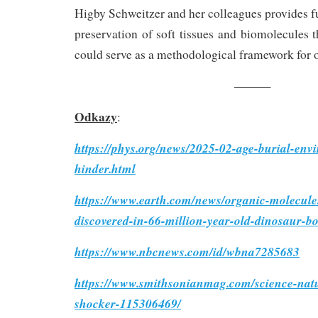
Higby Schweitzer and her colleagues provides fu
preservation of soft tissues and biomolecules
could serve as a methodological framework for o
———
Odkazy
:
https://phys.org/news/2025-02-age-burial-env
hinder.html
https://www.earth.com/news/organic-molecule
discovered-in-66-million-year-old-dinosaur-b
https://www.nbcnews.com/id/wbna7285683
https://www.smithsonianmag.com/science-nat
shocker-115306469/