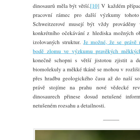
dinosaurů měla být větší.
[10]
V každém případ
pracovní rámec pro další výzkumy tohoto
Schweitzerové musejí být vždy prováděny 
konkrétního očekávání z hlediska možných o
izolovaných struktur.
Je možné, že se právě
bodě zlomu ve výzkumu pravěkých měkkých
konečně schopni s větší jistotou zjistit a de
biomolekuly a měkké tkáně se mohou v rozlišit
přes hradbu geologického času až do naší sou
právě stojíme na prahu nové vědecké rev
dinosaurech přinese dosud netušené infor
netušeném rozsahu a detailnosti.
———