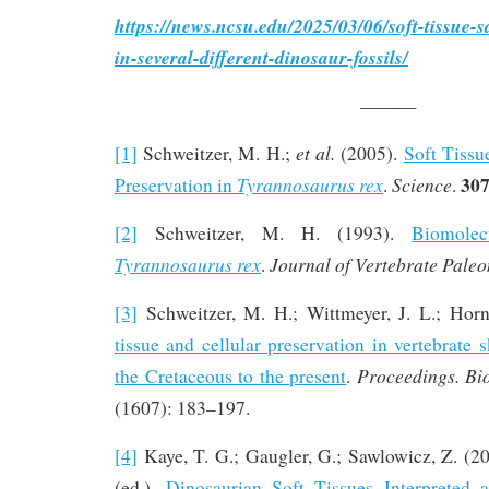
https://news.ncsu.edu/2025/03/06/soft-tissue-
in-several-different-dinosaur-fossils/
———
et al.
[1]
Schweitzer, M. H.;
(2005).
Soft Tissu
30
Tyrannosaurus rex
Science
Preservation in
.
.
[2]
Schweitzer, M. H. (1993).
Biomolec
Tyrannosaurus rex
Journal of Vertebrate Paleo
.
[3]
Schweitzer, M. H.; Wittmeyer, J. L.; Horn
tissue and cellular preservation in vertebrate 
Proceedings. Bio
the Cretaceous to the present
.
(1607): 183–197.
[4]
Kaye, T. G.; Gaugler, G.; Sawlowicz, Z. (2
(ed.).
Dinosaurian Soft Tissues Interpreted a