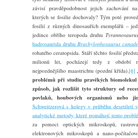
závisí pravděpodobnost jejich zachování na
kterých se fosilie dochovaly? Tým poté proved
fosilií z různých dinosauřích exemplářů – jed
Tyrannosauru
jedince obřího teropoda druhu
Brachylophosaurus canade
hadrosaurida druhu
rohatého ceratopsida. Stáří těchto fosilií předs
milionů let, pocházejí tedy z období 
nejpozdnějšího maastrichtu (pozdní křída).
[6]
problémů při studiu pravěkých biomolekul
způsob, jak rozlišit tyto struktury od rece
povlaků, houbových organismů nebo jin
Schweitzerová s kolegy v průběhu desetiletí v
analytické metody, které pomáhají tento probl
za pomoci optických mikroskopů, rastrova
elektronových mikroskopů a nano-počítačovo