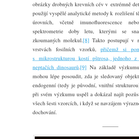
obrázky drobných krevních cév v extrémně deta
použijí vyspělé analytické metody k rozlišení t
úrovních, včetně imunofluorescence neb
spektrometrie doby letu, kterými se sna
zkoumaných molekul.
[8]
Takto postupují v r
vrstvách fosilních vzorků,
přičemž si pom
s mikrostrukturou kostí pštrosa, jednoho z
neptačích dinosaurů
.
[9]
Na základě výzkumu 
mohou lépe posoudit, zda je sledovaný objekt 
endogenní (tedy je původní, vnitřní strukturo
při svém výzkumu uspěl a dokázal najít pozůs
všech šesti vzorcích, i když se navzájem výrazně
dochování.
———