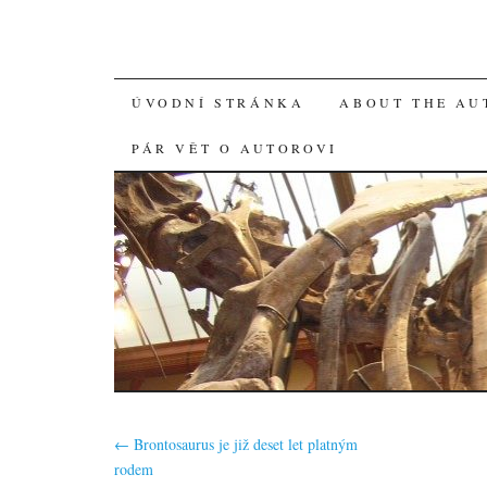
SKIP
ÚVODNÍ STRÁNKA
ABOUT THE AU
TO
PÁR VĚT O AUTOROVI
CONTENT
←
Brontosaurus je již deset let platným
rodem