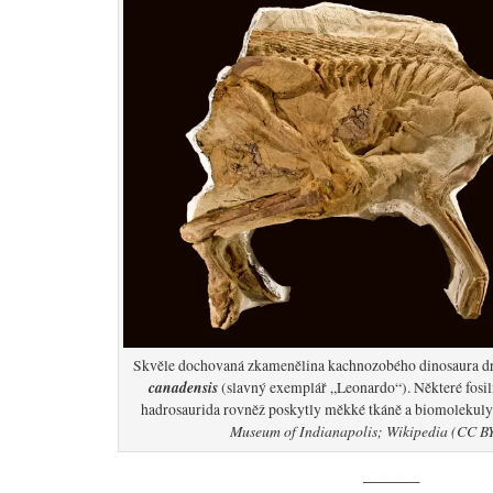
Skvěle dochovaná zkamenělina kachnozobého dinosaura 
canadensis
(slavný exemplář „Leonardo“). Některé fosil
hadrosaurida rovněž poskytly měkké tkáně a biomolekuly
Museum of Indianapolis; Wikipedia (CC BY
———