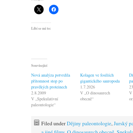
Líbí se mi to:
Související
Nová analýza potvrdila
Kolagen ve fosiliích
Di
přítomnost stop po
gigantického sauropoda
pa
pravěkých proteinech
1.7.2026
23
2.8.2009
V „O dinosaurech
V 
V „Spekulativní
obecně“
o
paleontologie“
Filed under
Dějiny paleontologie
,
Jurský p
a jiné filmy
,
O dinosaurech obecně
,
Spekula