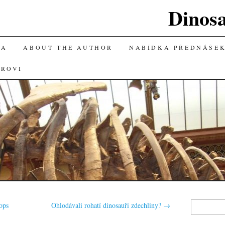
Dinos
KA
ABOUT THE AUTHOR
NABÍDKA PŘEDNÁŠE
OROVI
Vyhledávání
ops
Ohlodávali rohatí dinosauři zdechliny?
→