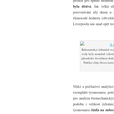
prostor pro upnutí mohutné
byla děsivá
. Jak velká sí
porovnávání síly skusu u 
různorodé hodnoty (obvykl
Liverpoolu nás snad opět troc
Rekonstrukce čelistních sv
svaly byly nesmírně výkonn
jakoukoliv živočišnou tkáň.
NatGeo (
http://news.nati
Vědci a počítačoví analytic
exempláře tyranosaura, poté
pro analýzu biomechanických
podobu i velikost čelistní
činila na zubec
tyranosaura