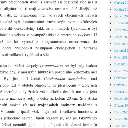
šiny předchozích studií a zároveň asi desetkrát více než u
Červen 2
 aligátorů (a ti mají zase stisk nesrovnatelně silnější než
Květen 2
 Je jisté, že tyranosauři měli ve svých objemných hlavách
Duben 20
 skutečně byli dominantními dravci svých svrchnokřídových
Březen 2
otvrdil očekávatelný fakt, že u mladých tyranosaurů byl
Únor 202
 slabší a s věkem se postupně takřka diametrálně zvyšoval. U
Leden 20
ež 20 let vyrostl z kilogramového novorozence do
Prosinec 
 dobře vysledovat postupnou ekologickou a potravní
Listopad 
astní velikosti, rychlosti a síle.
Říjen 202
Září 2023
sedm tun vážící dospělý
Tyrannosaurus rex
byl tedy králem
Srpen 20
živočichy, v mořských hlubinách pozdějšího kenozoika měl
Červenec
a. Byl jím obří žralok
Carcharodon megalodon
, snad
h dob (žil v období oligocénu až pleistocénu v teplejších
Červen 2
16 metrů dlouhý žralok vážil několik desítek tun a v jeho
Květen 2
etru se nacházely zuby o délce až kolem 20 cm. Síla stisku
Duben 20
víc než trojnásobek hodnoty, uváděné u
odhadů možná
Březen 2
 V tomto případě však hraje roli i celková hmotnost a
Únor 202
ba jednoduše navrch. Jinou otázkou je, zda při takovýchto
Leden 20
“ čelistí nemohli jejich majitelé poškodit vlastní lebku (a
Prosinec 