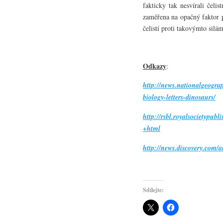
fakticky tak nesvírali čeli
zaměřena na opačný faktor 
čelistí proti takovýmto silám
Odkazy
:
http://news.nationalgeogra
biology-letters-dinosaurs/
http://rsbl.royalsocietypubl
+html
http://news.discovery.com/a
Sdílejte: