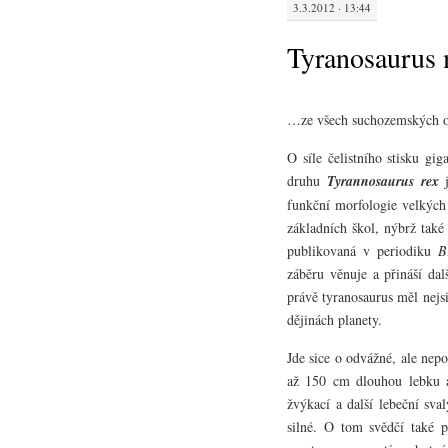
3.3.2012 · 13:44
Tyranosaurus m
…ze všech suchozemských o
O síle čelistního stisku gi
druhu
Tyrannosaurus rex
funkční morfologie velkých
základních škol, nýbrž tak
publikovaná v periodiku
B
záběru věnuje a přináší dal
právě tyranosaurus měl nejs
dějinách planety.
Jde sice o odvážné, ale nep
až 150 cm dlouhou lebku a 
žvýkací a další lebeční sva
silné. O tom svědčí také pl