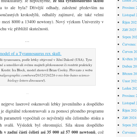
že síla tyranosauřího skusu
 muskulatury. Je nepochybné,
la to ale byla? Dřívější odhady, založené především na
Prosinec 
současných krokodýlů, odhalily zajímavé, ale také velmi
Listopad 
e mezi 8000 a 13400 newtony). Nový výzkum Univerzity v
Říjen 202
hu víc přiblížil skutečnosti.
Září 2025
Srpen 20
…
Červenec
Červen 2
Květen 2
alů tyranosaura, podle lebky objevené v Jižní Dakotě (USA). Tyto
é a umožňovali svému majiteli překousnout či rozdrtit prakticky
Duben 20
 Kredit: Ira Block, model zhotovil Brian Cooley. Převzato z webu
Březen 2
onalgeographic.com/news/2012/120228-t-rex-bite-bates-science-
biology-letters-dinosaurs/
).
Únor 202
Leden 20
…
Prosinec 
Listopad 
i nejprve laserově oskenovali lebky juvenilního a dospělého
Říjen 202
 je digitálně rekonstruovali a za pomoci přesného programu
 parametrů vypočítali co nejvěrněji sílu čelistního stisku a
Září 2024
ch svalů. Výsledek byl ohromující. Síla skusu dospělého
Srpen 20
h v zadní části čelisti asi 35 000 až 57 000 newtonů
, což
Červenec