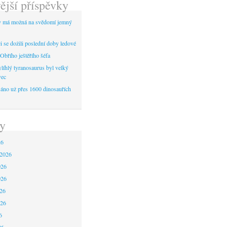
ější příspěvky
y má možná na svědomí jemný
 se dožili poslední doby ledové
Obřího ještěřího šéfa
líhlý tyranosaurus byl velký
vec
áno už přes 1600 dinosauřích
y
26
 2026
026
026
26
026
6
26