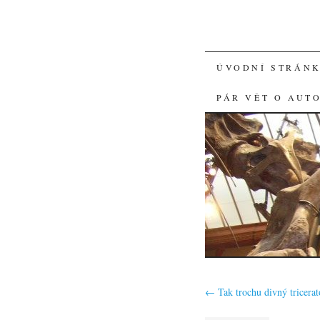
SKIP
ÚVODNÍ STRÁN
TO
PÁR VĚT O AUT
CONTENT
←
Tak trochu divný tricerat