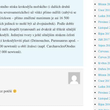
Březen 2
istního stisku krokodýla mořského (i dalších druhů
Únor 201
ora severoamerického) už vědci přímo měřili (zabývá se
Leden 20
Erickson – přímo změřené maximum je asi 16 500
Prosinec 
ích jedinců to mohl být až dvojnásobek). Podle dobře
Listopad 
měli dospělí tyranosauři asi dvakrát až třikrát silnější
Říjen 201
kodýli. Jedinými tvory s ještě silnějším stiskem čelistí
Září 2017
cí krokodýlovití plazi (Deinosuchus, Purussaurus apod. –
Srpen 20
00 newtonů) a obří žraloci (např. Carcharocles/Otodus
Červenec
2 000 newtonů).
Červen 2
Květen 2
Duben 20
Březen 2
Únor 201
Leden 20
ce potěší
Prosinec 
Listopad 
Říjen 201
Září 2016