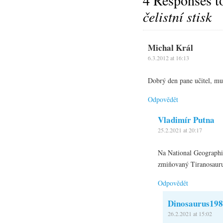
4 Responses 
čelistní stisk
Michal Král
6.3.2012 at 16:13
Dobrý den pane učitel, mu
Odpovědět
Vladimír Putna
25.2.2021 at 20:17
Na National Geographic
zmiňovaný Tiranosauru
Odpovědět
Dinosaurus19
26.2.2021 at 15:02