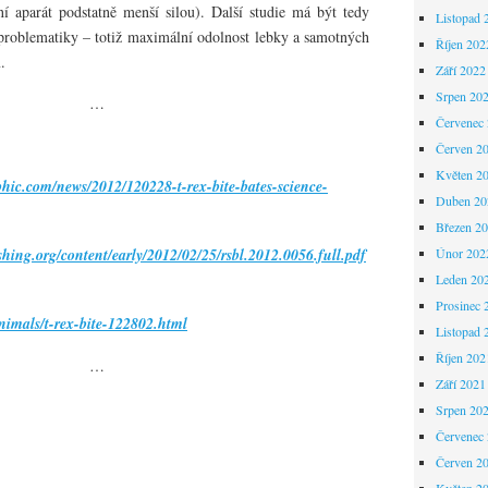
stní aparát podstatně menší silou). Další studie má být tedy
Listopad 
problematiky – totiž maximální odolnost lebky a samotných
Říjen 202
.
Září 2022
Srpen 20
…
Červenec
Červen 2
Květen 2
phic.com/news/2012/120228-t-rex-bite-bates-science-
Duben 20
Březen 2
ishing.org/content/early/2012/02/25/rsbl.2012.0056.full.pdf
Únor 202
Leden 20
Prosinec 
nimals/t-rex-bite-122802.html
Listopad 
Říjen 202
…
Září 2021
Srpen 20
Červenec
Červen 2
Květen 2