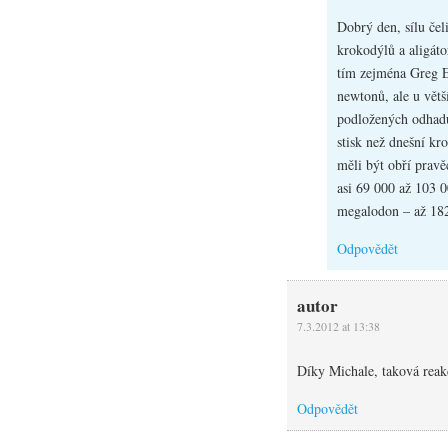
Dobrý den, sílu čel
krokodýlů a aligát
tím zejména Greg 
newtonů, ale u větš
podložených odhadů 
stisk než dnešní kro
měli být obří pravě
asi 69 000 až 103 0
megalodon – až 18
Odpovědět
autor
7.3.2012 at 13:38
Díky Michale, taková reak
Odpovědět