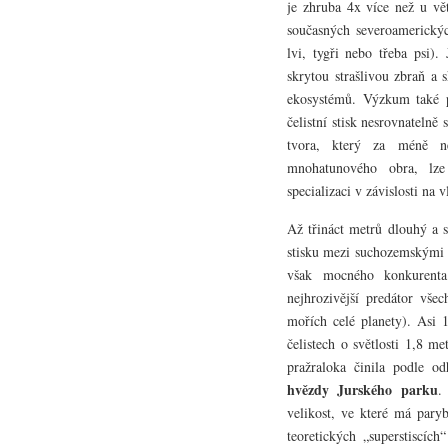
je zhruba 4x více než u vět
současných severoamerických
lvi, tygři nebo třeba psi).
skrytou strašlivou zbraň a
ekosystémů. Výzkum také p
čelistní stisk nesrovnatelně
tvora, který za méně n
mnohatunového obra, lze
specializaci v závislosti na vl
Až třináct metrů dlouhý a 
stisku mezi suchozemskými 
však mocného konkurent
nejhrozivější predátor všec
mořích celé planety). Asi 
čelistech o světlosti 1,8 m
pražraloka činila podle 
hvězdy Jurského parku
.
velikost, ve které má pary
teoretických „superstiscích