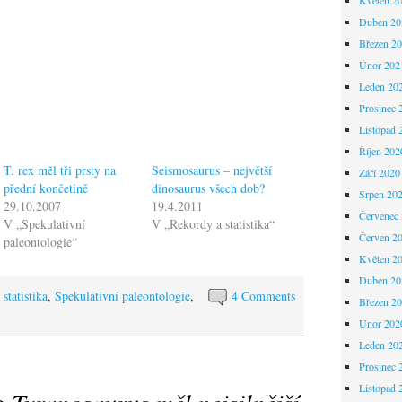
Duben 20
Březen 2
Únor 202
Leden 20
Prosinec 
Listopad 
Říjen 202
T. rex měl tři prsty na
Seismosaurus – největší
Září 2020
přední končetině
dinosaurus všech dob?
Srpen 20
29.10.2007
19.4.2011
Červenec
V „Spekulativní
V „Rekordy a statistika“
Červen 2
paleontologie“
Květen 2
Duben 20
statistika
,
Spekulativní paleontologie
,
4 Comments
Březen 2
Únor 202
Leden 20
Prosinec 
Listopad 