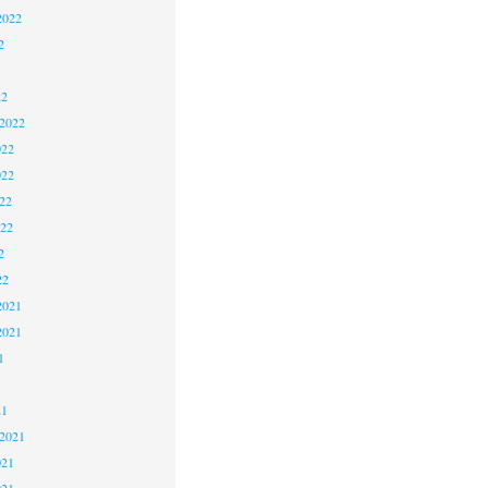
2022
2
22
 2022
022
022
22
022
2
22
2021
2021
1
21
 2021
021
021