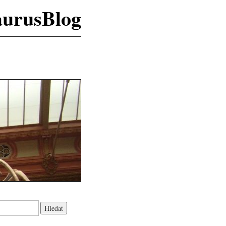
aurusBlog
K