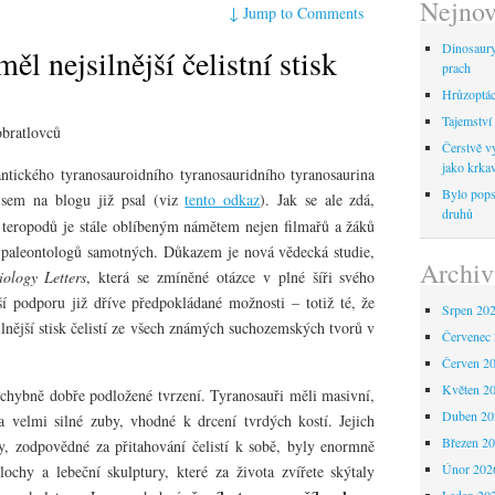
Nejnov
↓
Jump to Comments
Dinosaur
ěl nejsilnější čelistní stisk
prach
Hrůzoptáci
Tajemství 
bratlovců
Čerstvě vy
jako krka
gantického tyranosauroidního tyranosauridního tyranosaurina
Bylo pops
jsem na blogu již psal (viz
tento odkaz
). Jak se ale zdá,
druhů
 teropodů je stále oblíbeným námětem nejen filmařů a žáků
é paleontologů samotných. Důkazem je nová vědecká studie,
Archiv
iology Letters
, která se zmíněné otázce v plné šíři svého
ší podporu již dříve předpokládané možnosti – totiž té, že
Srpen 20
ilnější stisk čelistí ze všech známých suchozemských tvorů v
Červenec
Červen 2
Květen 2
ochybně dobře podložené tvrzení. Tyranosauři měli masivní,
Duben 20
velmi silné zuby, vhodné k drcení tvrdých kostí. Jejich
Březen 2
ly, zodpovědné za přitahování čelistí k sobě, byly enormně
Únor 202
ochy a lebeční skulptury, které za života zvířete skýtaly
Leden 20