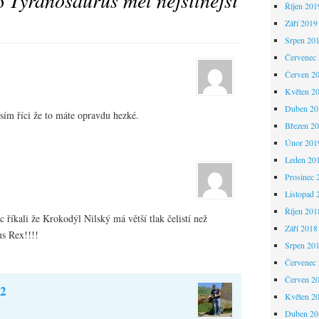
to
Tyranosaurus měl nejsilnější
Říjen 201
Září 2019
Srpen 20
Červenec
Červen 2
Květen 2
Duben 20
sím říci že to máte opravdu hezké.
Březen 2
Únor 201
Leden 20
Prosinec 
Listopad 
Říjen 201
 říkali že Krokodýl Nilský má větší tlak čelistí než
Září 2018
s Rex!!!!
Srpen 20
Červenec
Červen 2
82
Květen 2
Duben 20