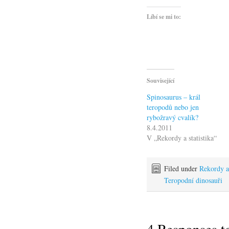
Líbí se mi to:
Související
Spinosaurus – král
teropodů nebo jen
rybožravý cvalík?
8.4.2011
V „Rekordy a statistika“
Filed under
Rekordy a 
Teropodní dinosauři