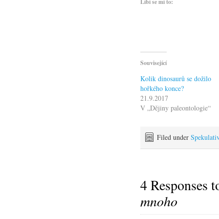
Líbí se mi to:
Související
Kolik dinosaurů se dožilo
hořkého konce?
21.9.2017
V „Dějiny paleontologie“
Filed under
Spekulati
4 Responses 
mnoho