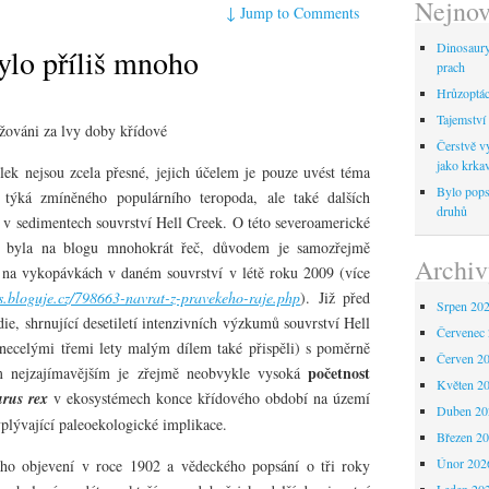
Nejnov
↓
Jump to Comments
Dinosaur
ylo příliš mnoho
prach
Hrůzoptáci
Tajemství 
žováni za lvy doby křídové
Čerstvě vy
jako krka
lek nejsou zcela přesné, jejich účelem je pouze uvést téma
Bylo pops
týká zmíněného populárního teropoda, ale také dalších
druhů
í v sedimentech souvrství Hell Creek. O této severoamerické
iž byla na blogu mnohokrát řeč, důvodem je samozřejmě
Archiv
 na vykopávkách v daném souvrství v létě roku 2009 (více
us.bloguje.cz/798663-navrat-z-pravekeho-raje.php
). Již před
Srpen 20
ie, shrnující desetiletí intenzivních výzkumů souvrství Hell
Červenec
ecelými třemi lety malým dílem také přispěli) s poměrně
Červen 2
početnost
m nejzajímavějším je zřejmě neobvykle vysoká
Květen 2
urus rex
v ekosystémech konce křídového období na území
Duben 20
plývající paleoekologické implikace.
Březen 2
Únor 202
ého objevení v roce 1902 a vědeckého popsání o tři roky
Leden 20