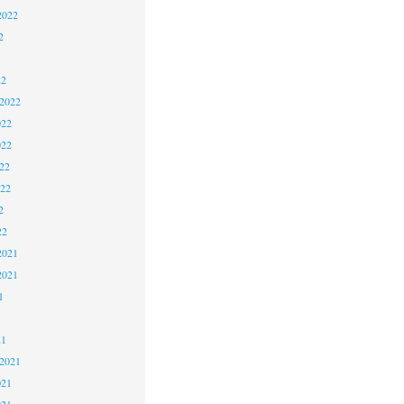
2022
2
22
 2022
022
022
22
022
2
22
2021
2021
1
21
 2021
021
021