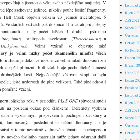
nevypovídají s jistotou o věku svého někdejšího majitele). V
Listopad 
kud lépe zachované jedince, nikoliv pouhé fosilní fragmenty.
Říjen 202
í Hell Creek objevili celkem 23 jedinců triceratopse, 5
Září 2022
ů. Ve starších vrstvách pak dokonce 11 triceratopsů a stejný
Srpen 20
dmontosaurů a malý počet dalších tří druhů – pštrosího
Červenec
nithomimus
), ornitopoda tescelosaura (
Thescelosaurus
) a
Červen 2
 (
Ankylosaurus
). Velmi vzácně se objevuje také
Květen 2
mavý je velmi nízký počet zkamenělin mláďat všech
Duben 20
torů studie je dokonce možné, že velmi mladí dinosauři žili
Březen 2
ch dospělí příbuzní. Roli však hraje pochopitelně i menší
Únor 202
 drobnějších kostí. Nejpočetnější věkovou skupinou byla
Leden 20
pělci, ještě nedorostlí do plné velikosti. Také plně odrostlí
Prosinec 
m poměrně vzácní.
Listopad 
únoru loňského roku v periodiku
PLoS ONE
(původní studii
Říjen 202
nutí na poslední odkaz pod článkem). Desetiletý výzkum
Září 2021
 dalším významným příspěvkem k pochopení struktury a
Srpen 20
, dominovaných posledními neptačími dinosaury. Jak je
Červenec
zůstává v tomto nesmírně zajímavém tématu nepochopeno a
Červen 2
lity nového fosilního materiálu může jednou odstranit další
Květen 2