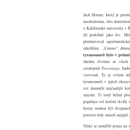
Jack Horner, který je prosl
mrchožrouta, této skutečnos
z Kalifornské univerzity v B
žil podobně jako lev. Mís
představoval oportunistick
zdechliny. „Census“ dinos
tyranosaurů bylo v průmě
zhruba čtvrtina ze všech
ceratopsid
Triceratops
, had
vyrovnal. To je ovšem úd
tyranosaurů v jejich ekosy
své domnělé nejčastější ko
smyslu. Ti totiž běžně před
populace své kořisti (kvůli
hyeny mohou být dvojnásob
potravu tedy museli nejspíš 
Vědci se zaměřili pouze na s