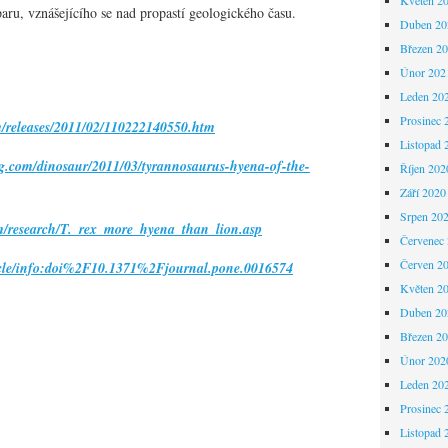
ru, vznášejícího se nad propastí geologického času.
Duben 20
Březen 2
Únor 202
Leden 20
Prosinec 
m/releases/2011/02/110222140550.htm
Listopad 
ag.com/dinosaur/2011/03/tyrannosaurus-hyena-of-the-
Říjen 202
Září 2020
Srpen 20
om/research/T._rex_more_hyena_than_lion.asp
Červenec
Červen 2
ticle/info:doi%2F10.1371%2Fjournal.pone.0016574
Květen 2
Duben 20
Březen 2
Únor 202
Leden 20
Prosinec 
Listopad 