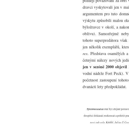
později považováni za obří 
dravci vyskytovali jen v m
argumentem pro tuto domněn
výskytu způsobili malou eko
býložravce v okolí, a nakon
obživu). Samozřejmě nebyl
tohoto superpredátora však
jen několik exemplářů, kte
rex
. Představa osamělých a
četnými nálezy nových jedi
jen v sezóně 2000 objevi
vodní nádrže Fort Peck). V 
početnost zastoupení tohot
dvanácti lety předpokládat.
Tyrannosaurus rex
byl zřejmě potrav
dospělci dokázali rozkousat a pohltit pr
novi sub sole
Julius T. Cso
. Kredit: