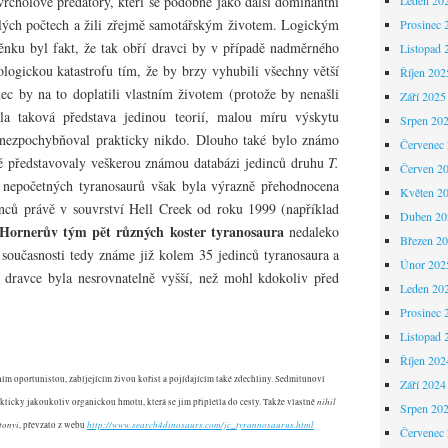
vrcholové predátory, kteří se podobně jako další dominantní
alých počtech a žili zřejmě samotářským životem. Logickým
Prosinec 
ku byl fakt, že tak obří dravci by v případě nadměrného
Listopad 
logickou katastrofu tím, že by brzy vyhubili všechny větší
Říjen 202
ec by na to doplatili vlastním životem (protože by nenašli
Září 2025
a taková představa jedinou teorií, malou míru výskytu
Srpen 20
 nezpochybňoval prakticky nikdo. Dlouho také bylo známo
Červenec
ré představovaly veškerou známou databázi jedinců druhu
T.
Červen 2
 nepočetných tyranosaurů však byla výrazně přehodnocena
Květen 2
nců právě v souvrství Hell Creek od roku 1999 (například
Duben 20
l Hornerův tým pět různých koster tyranosaura
nedaleko
Březen 2
současnosti tedy známe již kolem 35 jedinců tyranosaura a
Únor 202
o dravce byla nesrovnatelně vyšší, než mohl kdokoliv před
Leden 20
Prosinec 
Listopad 
Říjen 202
ním oportunistou, zabíjejícím živou kořist a pojídajícím také zdechliny. Sedmitunoví
Září 2024
nihil
akticky jakoukoliv organickou hmotu, která se jim připletla do cesty. Takže vlastně
Srpen 20
tonyi
http://www.search4dinosaurs.com/jc_tyrannosaurus.html
, převzato z webu
Červenec