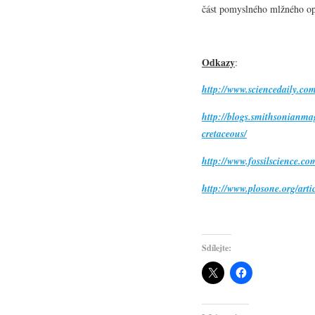
část pomyslného mlžného opa
Odkazy
:
http://www.sciencedaily.co
http://blogs.smithsonianm
cretaceous/
http://www.fossilscience.c
http://www.plosone.org/ar
Sdílejte: