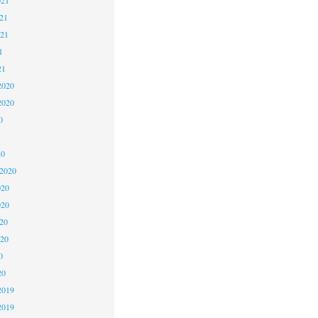
21
021
1
21
2020
2020
0
20
 2020
020
020
20
020
0
20
2019
2019