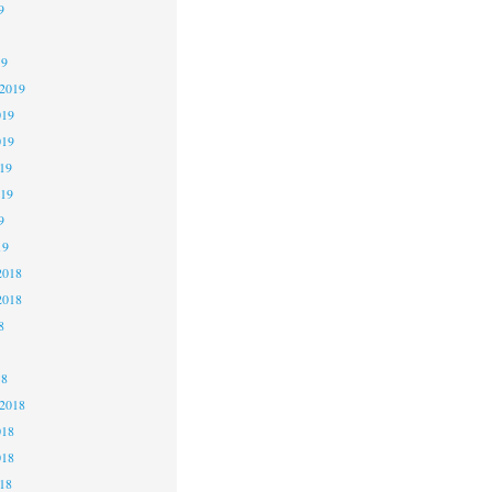
9
19
 2019
019
019
19
019
9
19
2018
2018
8
18
 2018
018
018
18