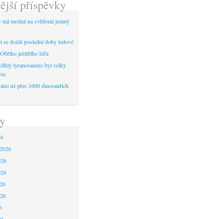
ější příspěvky
y má možná na svědomí jemný
 se dožili poslední doby ledové
Obřího ještěřího šéfa
líhlý tyranosaurus byl velký
vec
áno už přes 1600 dinosauřích
y
26
 2026
026
026
26
026
6
26