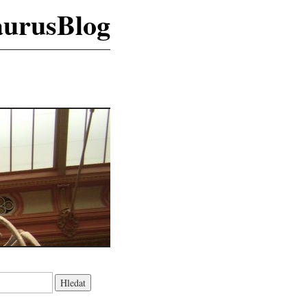
aurusBlog
K