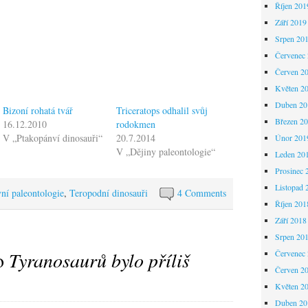
Říjen 201
Září 2019
Srpen 20
Červenec
Červen 2
Květen 2
Duben 20
Bizoní rohatá tvář
Triceratops odhalil svůj
Březen 2
16.12.2010
rodokmen
V „Ptakopánví dinosauři“
20.7.2014
Únor 201
V „Dějiny paleontologie“
Leden 20
Prosinec 
Listopad 
vní paleontologie
,
Teropodní dinosauři
4 Comments
Říjen 201
Září 2018
Srpen 20
to
Tyranosaurů bylo příliš
Červenec
Červen 2
Květen 2
Duben 20