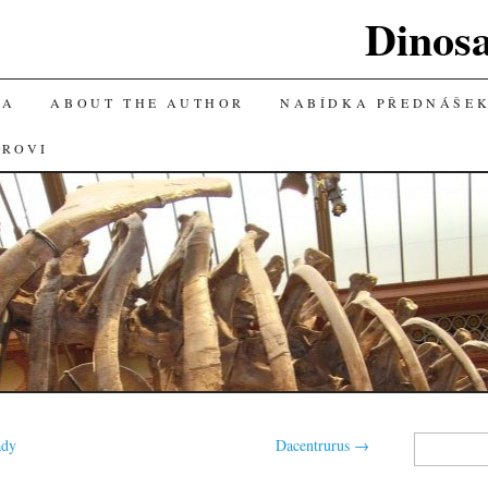
Dinos
KA
ABOUT THE AUTHOR
NABÍDKA PŘEDNÁŠE
OROVI
Vyhledávání
ady
Dacentrurus
→