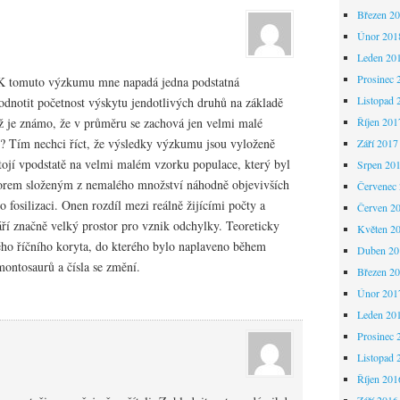
Březen 2
Únor 201
Leden 20
Prosinec 
K tomuto výzkumu mne napadá jedna podstatná
Listopad 
notit početnost výskytu jendotlivých druhů na základě
Říjen 201
mž je známo, že v průměru se zachová jen velmi malé
e? Tím nechci říct, že výsledky výzkumu jsou vyloženě
Září 2017
stojí vpodstatě na velmi malém vzorku populace, který byl
Srpen 20
rem složeným z nemalého množství náhodně objevivších
Červenec
o fosilizaci. Onen rozdíl mezi reálně žijícími počty a
Červen 2
ří značně velký prostor pro vznik odchylky. Teoreticky
Květen 2
vého říčního koryta, do kterého bylo naplaveno během
Duben 20
montosaurů a čísla se změní.
Březen 2
Únor 201
Leden 20
Prosinec 
Listopad 
Říjen 201
Září 2016