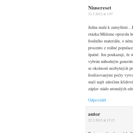
Niusereset
22.3.2012 at 1:07
Jedna malá k zamyšlení…
otázka:Můžeme opravdu hod
fosilního materiálu, o ně
procento z reálné populac
špatně. Jen poukazuji, že 
vybrán náhodným generáto
se okolností nezbytných pr
fosilizovanými počty vytvá
stačí najít zátočinu křído
záplav stádo utonulých ed
Odpovědět
autor
22.3.2012 at 15:15