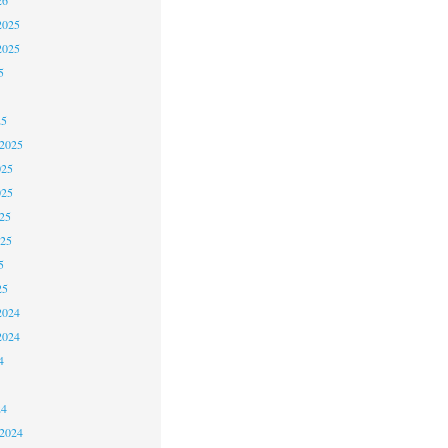
2025
2025
5
25
 2025
025
025
25
025
5
25
2024
2024
4
24
 2024