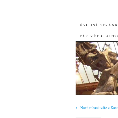
SKIP
ÚVODNÍ STRÁN
TO
PÁR VĚT O AUT
CONTENT
←
Nové rohaté tváře z Kan