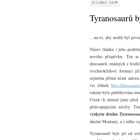
21.3.2012 · 14:59
Tyranosaurů b
…na to, aby mohli být pova
Název článku i jeho podtitu
nového příspěvku. Ten se 
dinosaurů, známých z fosíli
svrchnokřídové formaci j
zejména přímá účast autora
viz článek
http://dinosaur
rokem byla publikována stud
Creek (k němuž jsme před n
překvapujícími závěry. Tí
výskytu druhu
Tyrannosa
dnešní Montany, a z něho vy
Tyranosauři byli již od sv