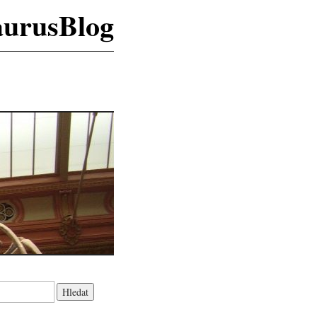
aurusBlog
K