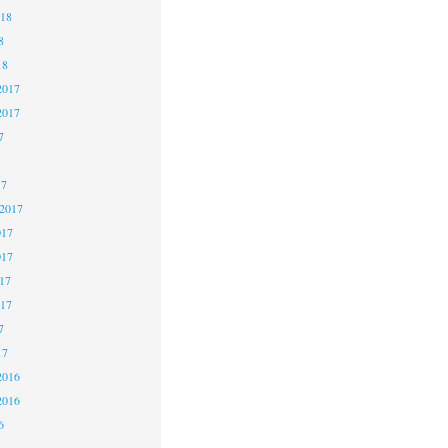
018
8
18
2017
2017
7
17
 2017
017
017
17
017
7
17
2016
2016
6