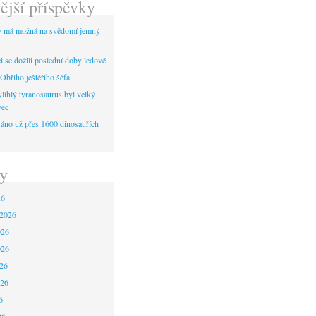
ější příspěvky
y má možná na svědomí jemný
 se dožili poslední doby ledové
Obřího ještěřího šéfa
líhlý tyranosaurus byl velký
vec
áno už přes 1600 dinosauřích
y
26
 2026
026
026
26
026
6
26