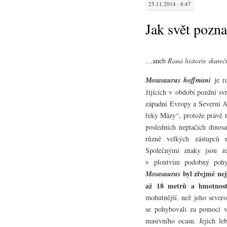
25.11.2014 · 8:47
Jak svět pozn
…aneb
Raná historie skuteč
Mosasaurus hoffmani
je r
žijících v období pozdní sv
západní Evropy a Severní A
řeky Mázy“, protože právě t
posledních neptačích dinos
různě velkých zástupců m
Společnými znaky jsou ze
v ploutvím podobný pohy
byl zřejmě nej
Mosasaurus
až 18 metrů a hmotnost
mohutnější, než jeho sever
se pohybovali za pomoci v
masivního ocasu. Jejich le