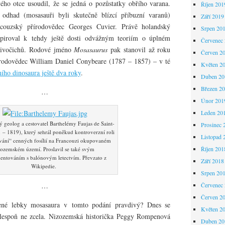
ého otce usoudil, že se jedná o pozůstatky obřího varana.
Říjen 201
odhad (mosasauři byli skutečně blízcí příbuzní varanů)
Září 2019
ncouzský přírodovědec Georges Cuvier. Právě holandský
Srpen 20
spiroval k tehdy ještě dosti odvážným teoriím o úplném
Červenec
živočichů. Rodové jméno
Mosasaurus
pak stanovil až roku
Červen 2
írodovědec William Daniel Conybeare (1787 – 1857) – v té
Květen 2
ího dinosaura ještě dva roky
.
Duben 20
Březen 2
…
Únor 201
Leden 20
 geolog a cestovatel Barthelémy Faujas de Saint-
Prosinec 
– 1819), který sehrál poněkud kontroverzní roli
Listopad 
ávání“ cenných fosílií na Francouzi okupovaném
Říjen 201
zozemském území. Proslavil se také svým
entováním s balónovým letectvím. Převzato z
Září 2018
Wikipedie.
Srpen 20
…
Červenec
Červen 2
vené lebky mosasaura v tomto podání pravdivý? Dnes se
Květen 2
alespoň ne zcela. Nizozemská historička Peggy Rompenová
Duben 20