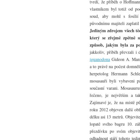
tvrdí, že příběh o Hoffman
vlastníkem byl totiž od po
soud, aby mohl s fosílií
původnímu majiteli zaplati
Jediným zdrojem všech těc
který se zřejmě zpětně s
způsob, jakým byla za pom
jakkoliv, příběh převzali i
iguanodona
Gideon A. Mant
a to právě na počest domněl
herpetolog Hermann Schl
mosasauři byli vybaveni p
současní varani. Mosasauru
řečeno, je největším a ta
Zajímavé je, že na místě p
roku 2012 objeven další obř
délku asi 13 metrů. Objevite
lopatě svého bagru 10. zá
přezdívku po svém objevite
odhadnout stáří tohoto jedi