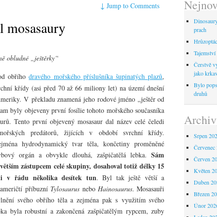
Nejnov
↓
Jump to Comments
Dinosaur
al mosasaury
prach
Hrůzoptáci
Tajemství 
ně obludné „ještěrky“
Čerstvě vy
jako krka
od obřího
dravého mořského příslušníka šupinatých plazů
,
Bylo pops
rchní křídy (asi před 70 až 66 miliony let) na území dnešní
druhů
meriky. V překladu znamená jeho rodové jméno „ještěr od
am byly objeveny první fosílie tohoto mořského současníka
Archiv
aurů. Tento první objevený mosasaur dal název celé čeledi
ořských predátorů, žijících v období svrchní křídy.
Srpen 20
jména hydrodynamický tvar těla, končetiny proměněné
Červenec
Sám
bový orgán a obvykle dlouhá, zašpičatělá lebka.
Červen 2
větším zástupcem celé skupiny, dosahoval totiž délky 15
Květen 2
i v řádu několika desítek tun
. Byl tak ještě větší a
Duben 20
oameričtí příbuzní
Tylosaurus
nebo
Hainosaurus
. Mosasauři
Březen 2
lnění svého obřího těla a zejména pak s využitím svého
Únor 202
bka byla robustní a zakončená zašpičatělým rypcem, zuby
Leden 20