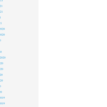
21
021
1
21
2020
2020
0
20
 2020
020
020
20
020
0
20
2019
2019