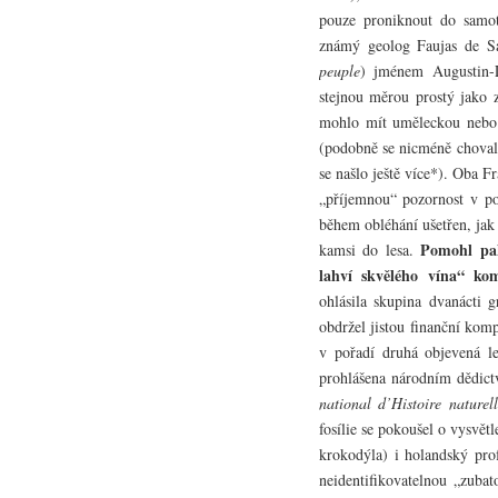
pouze proniknout do samot
známý geolog Faujas de Sa
peuple
) jménem Augustin-
stejnou měrou prostý jako 
mohlo mít uměleckou nebo 
(podobně se nicméně chova
se našlo ještě více*). Oba F
„příjemnou“ pozornost v po
během obléhání ušetřen, jak 
Pomohl pak
kamsi do lesa.
lahví skvělého vína“ ko
ohlásila skupina dvanácti 
obdržel jistou finanční kom
v pořadí druhá objevená le
prohlášena národním dědic
national d’Histoire naturell
fosílie se pokoušel o vysvě
krokodýla) i holandský pro
neidentifikovatelnou „zub