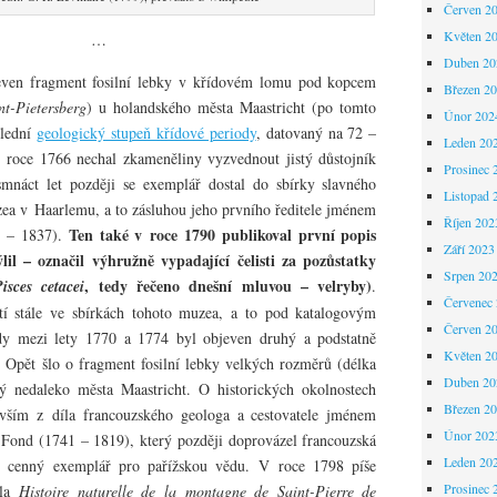
Červen 2
Květen 2
…
Duben 20
ven fragment fosilní lebky v křídovém lomu pod kopcem
Březen 2
nt-Pietersberg
) u holandského města Maastricht (po tomto
Únor 202
slední
geologický stupeň křídové periody
, datovaný na 72 –
Leden 20
 roce 1766 nechal zkameněliny vyzvednout jistý důstojník
Prosinec 
mnáct let později se exemplář dostal do sbírky slavného
Listopad 
ea v Haarlemu, a to zásluhou jeho prvního ředitele jménem
Říjen 202
Ten také v roce 1790 publikoval první popis
0 – 1837).
Září 2023
lil – označil výhružně vypadající čelisti za pozůstatky
Srpen 20
, tedy řečeno dnešní mluvou – velryby)
isces cetacei
.
Červenec
tí stále ve sbírkách tohoto muzea, a to pod katalogovým
Červen 2
 mezi lety 1770 a 1774 byl objeven druhý a podstatně
Květen 2
 Opět šlo o fragment fosilní lebky velkých rozměrů (délka
Duben 20
ý nedaleko města Maastricht. O historických okolnostech
Březen 2
vším z díla francouzského geologa a cestovatele jménem
Únor 202
-Fond (1741 – 1819), který později doprovázel francouzská
Leden 20
to cenný exemplář pro pařížskou vědu. V roce 1798 píše
Prosinec 
íla
Histoire naturelle de la montagne de Saint-Pierre de