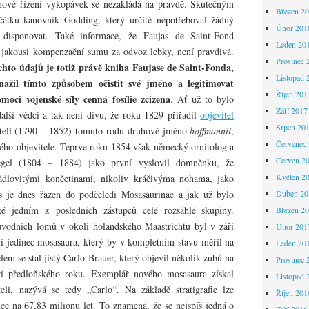
nově řízení vykopávek se nezakládá na pravdě. Skutečným
Březen 2
čátku kanovník Godding, který určitě nepotřeboval žádný
Únor 201
 disponovat. Také informace, že Faujas de Saint-Fond
Leden 20
l jakousi kompenzační sumu za odvoz lebky, není pravdivá.
Prosinec 
hto údajů je totiž právě kniha Faujase de Saint-Fonda,
Listopad 
nažil tímto způsobem očistit své jméno a legitimovat
Říjen 201
oci vojenské síly cenná fosílie zcizena
. Ať už to bylo
Září 2017
 další vědci a tak není divu, že roku 1829 přiřadil
objevitel
Srpen 20
ell (1790 – 1852) tomuto rodu druhové jméno
hoffmannii
,
Červenec
ého objevitele. Teprve roku 1854 však německý ornitolog a
Červen 2
egel (1804 – 1884) jako první vyslovil domněnku, že
Květen 2
ádlovitými končetinami, nikoliv kráčivýma nohama, jako
s je dnes řazen do podčeledi Mosasaurinae a jak už bylo
Duben 20
ké jedním z posledních zástupců celé rozsáhlé skupiny.
Březen 2
ůvodních lomů v okolí holandského Maastrichtu byl v září
Únor 201
í jedinec mosasaura, který by v kompletním stavu měřil na
Leden 20
lem se stal jistý Carlo Brauer, který objevil několik zubů na
Prosinec 
ří předloňského roku. Exemplář nového mosasaura získal
Listopad 
li, nazývá se tedy „Carlo“. Na základě stratigrafie lze
Říjen 201
nce na 67,83 milionu let. To znamená, že se nejspíš jedná o
Září 2016