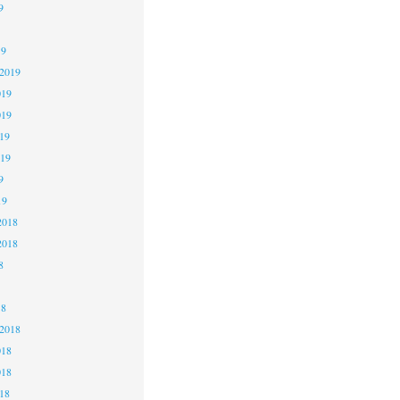
9
19
 2019
019
019
19
019
9
19
2018
2018
8
18
 2018
018
018
18