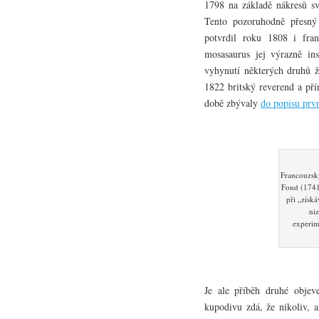
1798 na základě nákresů sv
Tento pozoruhodně přesný 
potvrdil roku 1808 i fra
mosasaurus jej výrazně in
vyhynutí některých druhů 
1822 britský reverend a př
době zbývaly
do popisu prvn
Francouzský
Fond (1741 
při „získ
ni
experim
Je ale příběh druhé obje
kupodivu zdá, že nikoliv, 