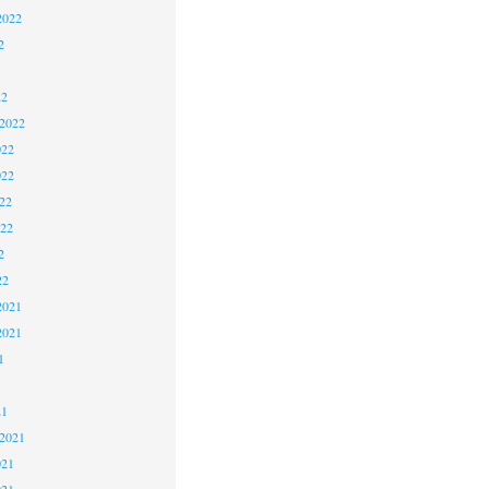
2022
2
22
 2022
022
022
22
022
2
22
2021
2021
1
21
 2021
021
021