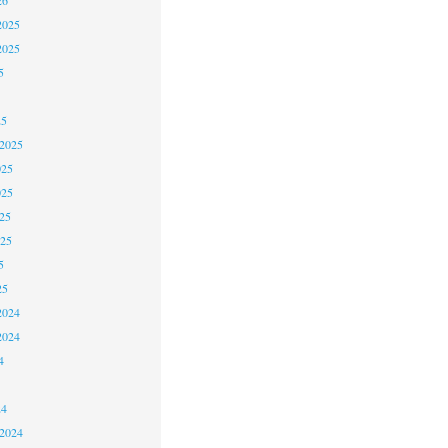
2025
2025
5
25
 2025
025
025
25
025
5
25
2024
2024
4
24
 2024