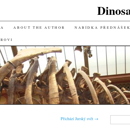
Dinos
KA
ABOUT THE AUTHOR
NABÍDKA PŘEDNÁŠE
OROVI
Vyhledávání
Přichází Jurský svět
→