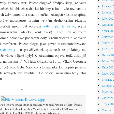
valy kónický tvar. Paleontologové předpokládají, že velcí
Prosinec 
enších hloubkách nedaleko hladiny a lovili zde rozmanitou
Listopad 
ch želv, amonitů a snad i menších zástupců vlastní skupiny.
Říjen 202
 právě mosasaurus prvním velkým druhohorním plazem,
Září 2025
oještěři mohli být objeveni
ještě o pár let dříve
, svými
Srpen 20
osasaurům zdaleka konkurovat). Toto „velké zvíře
Červenec
romné holandské podzemní doly s romantickou a ve světle
Červen 2
 atmosférou. Paleontologie jako pevně institucionalizovaná
Květen 2
eexistovala
a o pravěkých ekosystémech se prakticky nic
 že vůbec nějaké byly! K zásadnímu objevu totiž došlo již
Duben 20
ed narozením F. V. Heka (Jiráskova F. L. Věka), Georgese
Březen 2
de řeč) nebo třeba Napoleona Bonaparta. Do popisu prvního
Únor 202
tě rovných šest desetiletí. Od objevu mosasaura tedy letos
Leden 20
tí.
Prosinec 
Listopad 
…
Říjen 202
Září 2024
Srpen 20
tava o objevu druhé lebky mosasaura v podání Faujase de Saint-Fonda.
 obří fosílie byla v lomech u Maastrichtu kolem roku 1770 skutečně
Červenec
edit: G. R. Levillaire (1799), převzato z Wikipedie