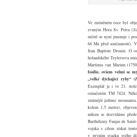
Ve zmíněném roce byl obje
zvaným Hora Sv. Petra (
Si
městě se nyní jmenuje i po
66 Ma před současností). V
Jean Baptiste Drouin. O os
holandského Teylersova muz
Martinus van Marum (175
fosílie, ovšem velmi se mý
„velké dýchající ryby“ (
P
Exemplář je i ve 21. stole
označením TM 7424. Někdy
známější jedinec mosasaura.
kolem 1,5 metru), objeven
nálezu se dozvídáme přede
Barthélemy Faujas de Saint
vojska s cílem získat ten
v prvním svazku svého d