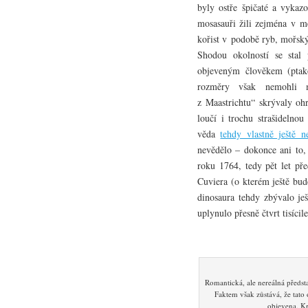
byly ostře špičaté a vykazo
mosasauři žili zejména v m
kořist v podobě ryb, mořský
Shodou okolností se stal
objeveným člověkem (ptak
rozměry však nemohli m
z Maastrichtu“ skrývaly oh
loučí i trochu strašidelnou
věda
tehdy vlastně ještě n
nevědělo – dokonce ani to,
roku 1764, tedy pět let př
Cuviera (o kterém ještě bu
dinosaura tehdy zbývalo ješ
uplynulo přesně čtvrt tisícile
Romantická, ale nereálná předs
Faktem však zůstává, že tato
objevena. Kr