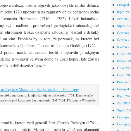
objevu nálezu. Fosílii objevili jako obvykle místní dělníci,
Listopad 
lem roku 1770 upozornili na zajímavý objev penzionovaného
Říjen 202
a Leonarda Hoffmanna (1710 – 1782). Lékař holandsko-
Září 2022
ý svým nadšením pro veškeré geologické i mineralogické
Srpen 20
řil ohromnou lebku, okamžitě zatoužil ji vlastnit a dělníky
Červenec
il on sám. Problém byl v tom, že pozemek, na kterém byl
Červen 2
mu kanovníkovi jménem Theodorus Joannes Godding (1722 –
Květen 2
l právní nárok na cennou fosílii a opravdu ji údajným
Duben 20
sledně ji vystavil ve svém domě na úpatí kopce, kde zůstala
Březen 2
válek o dvě desetiletí později.
Únor 202
Leden 20
…
Prosinec 
Listopad 
ou lebku mosasaura, k jejímuž objevu došlo roku 1764. Dnes je stále
Říjen 202
Haarlemu pod katalogovým označením TM 7424. Převzato z Wikipedie.
Září 2021
Srpen 20
…
Červenec
armáda, kterou vedl generál Jean-Charles Pichegru (1761 –
Červen 2
4 pevnostní město Maastricht, nebylo záměrem okupantů
Květen 2