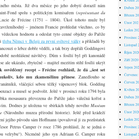
ného města. Již dva měsíce po jeho dobytí dorazil nám
Duben 20
int-Fond spolu s politickým komisařem (
représentant du
Březen 2
Lucie de Frécine (1751 – 1804). Úkol tohoto muže byl
Únor 202
zavrženíhodný – jménem Francie prohledat všechno, co by
Leden 20
vědeckou hodnotu a odeslat tyto cenné objekty do Paříže
Prosinec 
li
třeba Němci v Belgii za první světové války
a příkladů by
Listopad 
rancouzi o lebce dobře věděli, a tak brzy dopřáli Goddingovi
Říjen 202
době neohlášené návštěvy. Dům s fosílií byl při kanonádě
Září 2020
se ale ukázalo, zbytečně – majitel mezitím stihl fosílii ukrýt
Srpen 20
 osvědčený recept – Frécine rozhlásil, že dá „šest set
Červenec
mukoliv, kdo mu zkamenělinu přinese
. Zanedlouho se
Červen 2
granátníků, vláčející sebou těžký vápencový blok. Godding
Květen 2
penzaci a musel se podvolit. Ještě v prosinci roku 1794 byla
Duben 20
bka mosasaura převezena do Paříže jako válečná kořist a
Březen 2
tvím. Dodnes je uložena ve sbírkách tehdy nového
Muséum
Únor 202
e
(Národního muzea přírodní historie). Ještě před krádeží
tlení jejího původu sám Hoffmann (považoval ji za pozůstatek
Leden 20
fesor Petrus Camper (v roce 1786 prohlásil, že se jedná o
Prosinec 
atou velrybu“). Nicméně jeho syn Adriaan G. Camper roku
Listopad 