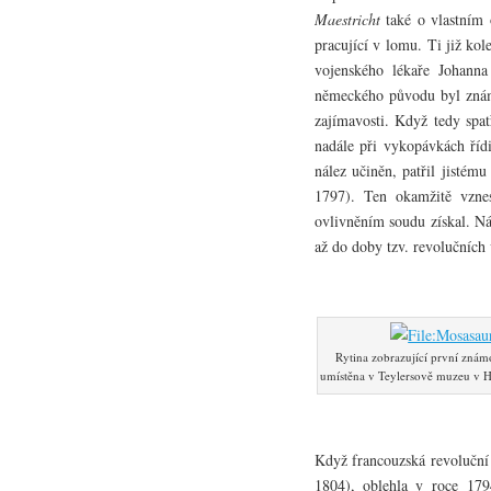
Maestricht
také o vlastním 
pracující v lomu. Ti již ko
vojenského lékaře Johann
německého původu byl znám
zajímavosti. Když tedy spat
nadále při vykopávkách říd
nález učiněn, patřil jisté
1797). Ten okamžitě vznes
ovlivněním soudu získal. Ná
až do doby tzv. revolučních 
Rytina zobrazující první znám
umístěna v Teylersově muzeu v 
Když francouzská revoluční 
1804), oblehla v roce 179