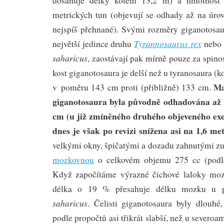
dosahuje délky kolem 13,2 m) a hmotnost 
metrických tun (objevují se odhady až na úrov
nejspíš přehnané). Svými rozměry giganotosauř
Tyrannosaurus rex
největší jedince druhu
nebo
saharicus
, zaostávají pak mírně pouze za spin
kost giganotosaura je delší než u tyranosaura (k
Ma
v poměru 143 cm proti (přibližně) 133 cm.
giganotosaura byla původně odhadována až 
cm (u již zmíněného druhého objeveného e
dnes je však po revizi snížena asi na 1,6 me
velkými okny, špičatými a dozadu zahnutými z
mozkovnou
o celkovém objemu 275 cc (podle
Když započítáme výrazné čichové laloky moz
délka o 19 % přesahuje délku mozku u 
saharicus
. Čelisti giganotosaura byly dlouhé,
podle propočtů asi třikrát slabší, než u severo