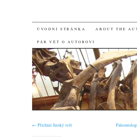
SKIP
ÚVODNÍ STRÁNKA
ABOUT THE AU
TO
PÁR VĚT O AUTOROVI
CONTENT
←
Přichází Jurský svět
Paleontolog