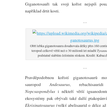
Giganotosauři tak svoji kořist nejspíš pouz
například drtit kosti.
…
Obří lebka giganotosaura dosahovala délky přes 160 centi
Tyranno
teropod celkově větší než o 30 milionů let mladší
podstatně slabším čelistním stiskem. Kredit: Kabacc
…
Pravděpodobnou kořistí giganotosaurů mo
Andesaurus
sauropod
, rebachisauri
Nopcsaspondylus
i někteří větší iguanodontn
ekosystémy pak obývali také další ptakopánví
Ekrixinatosaurus
(velký abelisaurid o délce až