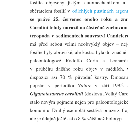
fosílie objeveny jistým automechanikem a
sběratelem fosílií v
odlehlých pustinách argen
se právě 25. červenec onoho roku a zm
Carolini tehdy narazil na částečně zachovan
teropoda v sedimentech souvrství Candeler
má před sebou velmi neobvyklý objev – nej
fosílie byly obrovské, ale kostra byla do značn
paleontologové Rodolfo Coria a Leonard
v průběhu dalšího roku objev v médiích, v
dispozici asi 70 % původní kostry. Dinosa
Nature
popsán v periodiku
v září 1995. 
Giganotosaurus carolinii
(doslova „Velký Carol
stalo novým pojmem nejen pro paleontologick
komunitu. Druhý exemplář sestává pouze z frag
ale je údajně ještě asi o 8 % větší než holotyp.