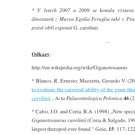
* V letech 2007 a 2009 se konala výstava 
dinosaurů z Muzea Egidia Feruglia také v Pra
právě obří exponát
.
G. carolinii
…
Odkazy
:
http://en.wikipedia.org/wiki/Giganotosaurus
* Blanco, R. Ernesto; Mazzetta, Gerardo V. (2
to evaluate the cursorial ability of the giant t
46
carolinii
Acta Palaeontologica Polonica
„
.
(2
* Calvo, J.O. and Coria, R.A. (1998) „New spec
Giganotosaurus carolinii
(Coria & Salgado, 1995
15
Gaia
largest theropod ever found.“
,
: 117–12