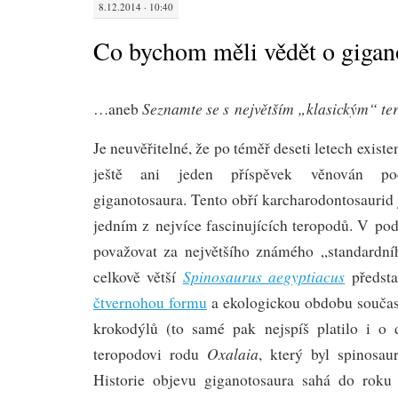
8.12.2014 · 10:40
Co bychom měli vědět o gigan
Seznamte se s největším „klasickým“ t
…aneb
Je neuvěřitelné, že po téměř deseti letech exist
ještě ani jeden příspěvek věnován pod
giganotosaura. Tento obří karcharodontosaurid
jedním z nejvíce fascinujících teropodů. V po
považovat za největšího známého „standardní
Spinosaurus aegyptiacus
celkově větší
předsta
čtvernohou formu
a ekologickou obdobu součas
krokodýlů (to samé pak nejspíš platilo i o
Oxalaia
teropodovi rodu
, který byl spinosau
Historie objevu giganotosaura sahá do roku