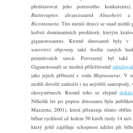
představovat jeho potravního konkurenta)
Buitreraptor
Alnashetri
, alvarezsaurid
a b
Bicentenaria
. Tito menší dravci se snad mohli 
kořisti dominantních predátorů, kterým kral
giganotosaurus. Kromě dinosaurů byly v 
souvrství objeveny také fosílie raných ha
primitivních savců. Potvrzený byl také v
Giganotosauři se možná příležitostně
sdružova
Mapusaurus
jako jejich příbuzní z rodu
. V t
mohli dovolit zaútočit i na největší sauropody, 
ekosystémech. Kromě toho se zřejmě
dokáz
Několik let po popisu dinosaura byla publiko
Mazzetta, 2001), která přisuzuje těmto obří
běhat rychlostí až kolem 50 km/h (tedy 14 m/s –
který ještě zajišťuje schopnost udržet při bě