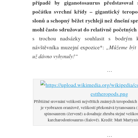
případě by giganotosaurus představoval
počátku svrchní křídy – gigantický terop
slonů a schopný běžet rychleji než dnešní spr
mohl často sdružovat do relativně početných
s trochou nadsázky souhlasit s bodrým k
„Můžeme být r
návštěvníka muzejní expozice*:
už dávno vyhynuly!“
…
Přibližné srovnání velikosti největších známých teropodních
je vyobrazen oranžově, velikostí překonává tyranosaura (z
spinosaurem (červeně) a dosahuje zhruba stejné velikos
karcharodontosaurus (fialově). Kredit: Matt Martyn
…