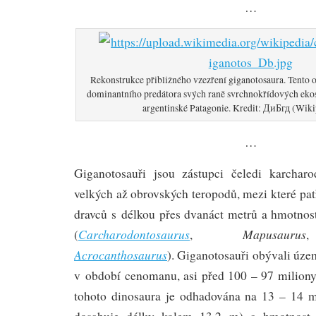
…
Rekonstrukce přibližného vzezření giganotosaura. Tento o
dominantního predátora svých raně svrchnokřídových eko
argentinské Patagonie. Kredit: ДиБгд (Wiki
…
Giganotosauři jsou zástupci čeledi karcharo
velkých až obrovských teropodů, mezi které pat
dravců s délkou přes dvanáct metrů a hmotnost
Carcharodontosaurus
Mapusaurus
(
,
Acrocanthosaurus
). Giganotosauři obývali úze
v období cenomanu, asi před 100 – 97 miliony
tohoto dinosaura je odhadována na 13 – 14 me