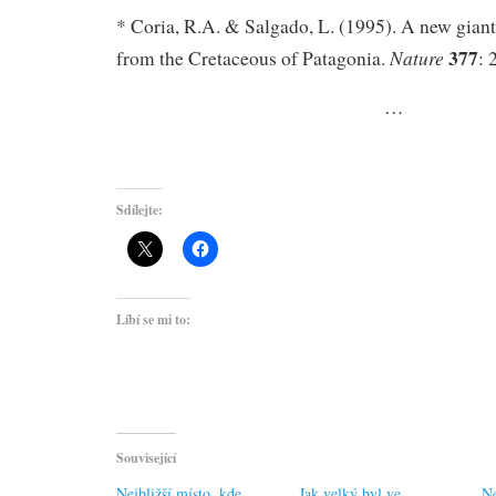
* Coria, R.A. & Salgado, L. (1995). A new gian
377
Nature
from the Cretaceous of Patagonia.
: 
…
Sdílejte:
Líbí se mi to:
Související
Nejbližší místo, kde
Jak velký byl ve
Ne