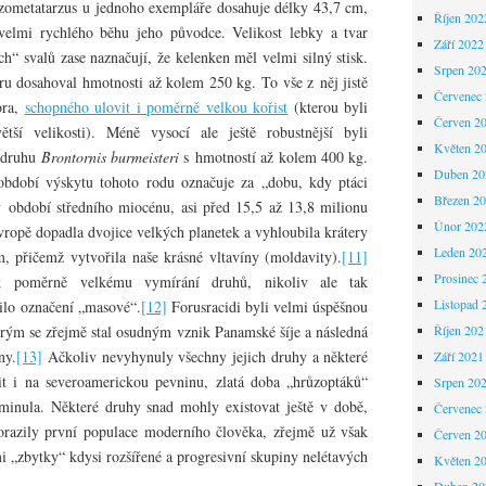
ometatarzus u jednoho exempláře dosahuje délky 43,7 cm,
Říjen 202
velmi rychlého běhu jeho původce. Velikost lebky a tvar
Září 2022
ch“ svalů zase naznačují, že kelenken měl velmi silný stisk.
Srpen 20
tru dosahoval hmotnosti až kolem 250 kg. To vše z něj jistě
Červenec
ora,
schopného ulovit i poměrně velkou kořist
(kterou byli
Červen 2
ětší velikosti). Méně vysocí ale ještě robustnější byli
Květen 2
 druhu
Brontornis burmeisteri
s hmotností až kolem 400 kg.
Duben 20
bdobí výskytu tohoto rodu označuje za „dobu, kdy ptáci
Březen 2
v období středního miocénu, asi před 15,5 až 13,8 milionu
Únor 202
vropě dopadla dvojice velkých planetek a vyhloubila krátery
Leden 20
, přičemž vytvořila naše krásné vltavíny (moldavity).
[11]
Prosinec 
k poměrně velkému vymírání druhů, nikoliv ale tak
Listopad 
žilo označení „masové“.
[12]
Forusracidi byli velmi úspěšnou
rým se zřejmě stal osudným vznik Panamské šíje a následná
Říjen 202
ny.
[13]
Ačkoliv nevyhynuly všechny jejich druhy a některé
Září 2021
it i na severoamerickou pevninu, zlatá doba „hrůzoptáků“
Srpen 20
ominula. Některé druhy snad mohly existovat ještě v době,
Červenec
razily první populace moderního člověka, zřejmě už však
Červen 2
mi „zbytky“ kdysi rozšířené a progresivní skupiny nelétavých
Květen 2
Duben 20