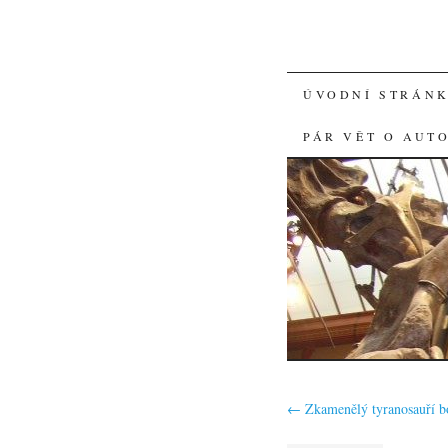
SKIP
ÚVODNÍ STRÁN
TO
PÁR VĚT O AUT
CONTENT
←
Zkamenělý tyranosauří b