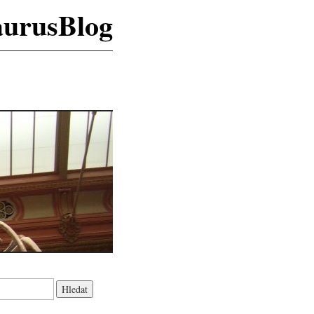
aurusBlog
K