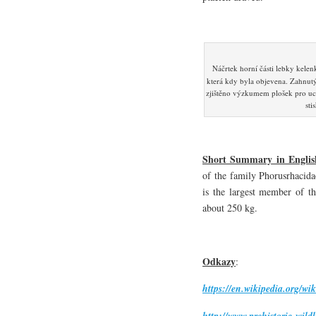
Náčrtek horní části lebky kele
která kdy byla objevena. Zahnutý
zjištěno výzkumem plošek pro uchy
sti
Short Summary in Englis
of the family Phorusrhacid
is the largest member of th
about 250 kg.
Odkazy
:
https://en.wikipedia.org/wi
http://www.prehistoric-wild