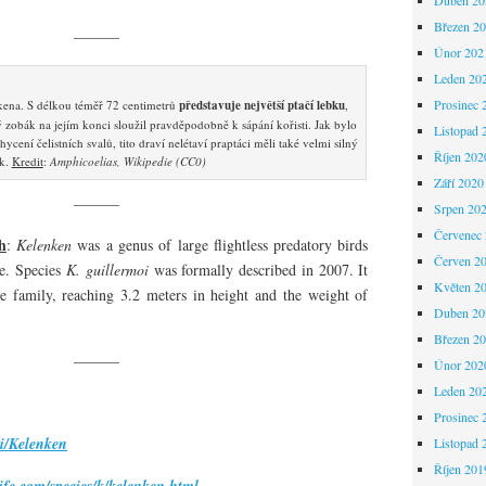
Březen 2
———
Únor 202
Leden 20
Prosinec 
nkena. S délkou téměř 72 centimetrů
představuje největší ptačí lebku
,
 zobák na jejím konci sloužil pravděpodobně k sápání kořisti. Jak bylo
Listopad 
cení čelistních svalů, tito draví nelétaví praptáci měli také velmi silný
Říjen 202
sk.
Kredit
:
Amphicoelias, Wikipedie (CC0)
Září 2020
———
Srpen 20
Červenec
h
:
Kelenken
was a genus of large flightless predatory birds
Červen 2
ae. Species
K. guillermoi
was formally described in 2007. It
Květen 2
e family, reaching 3.2 meters in height and the weight of
Duben 20
Březen 2
———
Únor 202
Leden 20
Prosinec 
ki/Kelenken
Listopad 
Říjen 201
life.com/species/k/kelenken.html