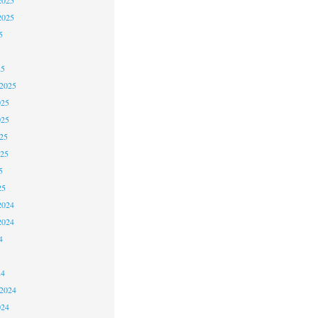
2025
5
25
 2025
025
025
25
025
5
25
2024
2024
4
24
 2024
024