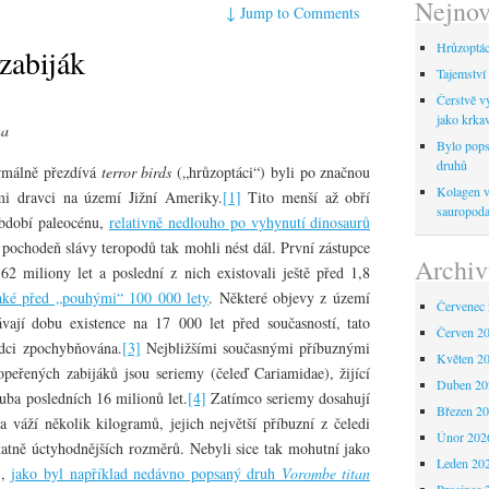
Nejnov
↓
Jump to Comments
Hrůzoptáci
 zabiják
Tajemství 
Čerstvě vy
jako krka
na
Bylo pops
druhů
ormálně přezdívá
terror birds
(„hrůzoptáci“) byli po značnou
Kolagen ve
mi dravci na území Jižní Ameriky.
[1]
Tito menší až obří
sauropod
 období paleocénu,
relativně nedlouho po vyhynutí dinosaurů
ochodeň slávy teropodů tak mohli nést dál. První zástupce
Archiv
2 miliony let a poslední z nich existovali ještě před 1,8
aké před „pouhými“ 100 000 lety
. Některé objevy z území
Červenec
ají dobu existence na 17 000 let před současností, tato
Červen 2
ědci zpochybňována.
[3]
Nejbližšími současnými příbuznými
Květen 2
 opeřených zabijáků jsou seriemy (čeleď Cariamidae), žijící
Duben 20
uba posledních 16 milionů let.
[4]
Zatímco seriemy dosahují
Březen 2
 váží několik kilogramů, jejich největší příbuzní z čeledi
Únor 202
tatně úctyhodnějších rozměrů. Nebyli sice tak mohutní jako
Leden 20
),
jako byl například nedávno popsaný druh
Vorombe titan
Prosinec 