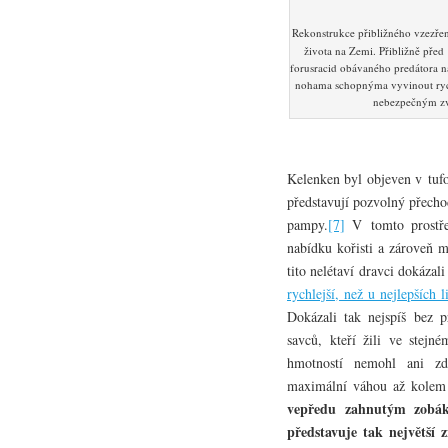
Rekonstrukce přibližného vzezře
života na Zemi. Přibližně před 
forusracid obávaného predátora na
nohama schopnýma vyvinout rych
nebezpečným z
Kelenken byl objeven v tuf
představují pozvolný přecho
pampy.
[7]
V tomto prostřed
nabídku kořisti a zároveň m
tito nelétaví dravci dokáza
rychlejší, než u nejlepších 
Dokázali tak nejspíš bez 
savců, kteří žili ve stejn
hmotností nemohl ani z
maximální váhou až kolem 8
vepředu zahnutým zobák
představuje tak největší