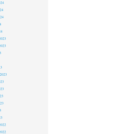
024
24
024
4
24
2023
2023
3
23
 2023
023
023
23
023
3
23
2022
2022