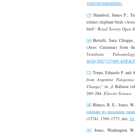
10492003000400001
[5]
Hansford, James P.; Tur
extinct elephant birds (Aves
bird“.
Royal Society Open S
[6]
Bertelli, Sara; Chiappe
(Aves: Cariamae) from th
Vertebrate Paleontology
4634(2007)27[409:ANPACF
[7]
Tonni, Eduardo P. and Al
from Argentine Patagonia:
Changes“
in „J. Rabassa (ed
269–284.
Elsevier Science
.
[8]
Blanco, R. E.; Jones, W
estimate its maximum runn
(1574): 1769–1773. doi:
10
[9]
Jones, Washington W