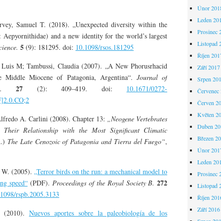
Únor 201
Leden 20
vey, Samuel T. (2018). „Unexpected diversity within the
Prosinec 
: Aepyornithidae) and a new identity for the world’s largest
Listopad 
5
cience.
(9): 181295. doi:
10.1098/rsos.181295
Říjen 201
, Luis M; Tambussi, Claudia (2007). „A New Phorusrhacid
Září 2017
e Middle Miocene of Patagonia, Argentina“.
Journal of
Srpen 20
27
.
(2): 409–419. doi:
10.1671/0272-
Červenec
]2.0.CO;2
Červen 2
Květen 2
fredo A. Carlini (2008). Chapter 13:
„Neogene Vertebrates
Duben 20
 Their Relationship with the Most Significant Climatic
Březen 2
.)
The Late Cenozoic of Patagonia and Tierra del Fuego“
,
Únor 201
Leden 20
. W. (2005).
„Terror birds on the run: a mechanical model to
Prosinec 
272
ing speed“
(PDF).
Proceedings of the Royal Society B.
Listopad 
.1098/rspb.2005.3133
Říjen 201
Září 2016
. (2010).
Nuevos aportes sobre la paleobiología de los
Srpen 20