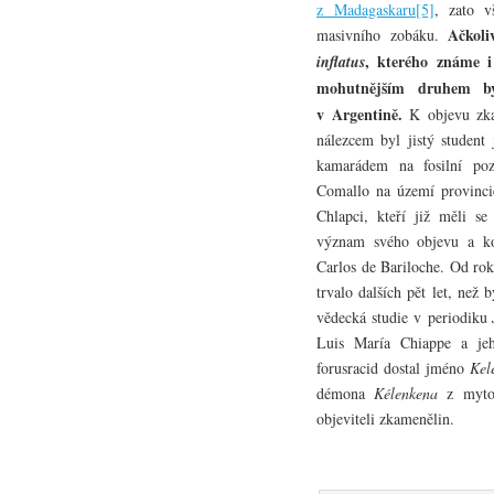
z Madagaskaru
[5]
, zato 
Ačkol
masivního zobáku.
, kterého známe i
inflatus
mohutnějším druhem 
v Argentině.
K objevu zka
nálezcem byl jistý studen
kamarádem na fosilní poz
Comallo na území provinci
Chlapci, kteří již měli se 
význam svého objevu a ko
Carlos de Bariloche. Od rok
trvalo dalších pět let, než
vědecká studie v periodiku
Luis María Chiappe a jeh
forusracid dostal jméno
Kel
démona
Kélenkena
z mytol
objeviteli zkamenělin.