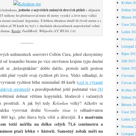
Květen 2
Duben 20
ní kelenkena,
jednoho z největších známých dravých ptáků
v dějinách
15 miliony let představoval tento tři metry vysoký a čtvrt tuny vážící
Březen 2
 území současné Argentiny. S lebkou dlouhou téměř tři čtvrtě metru a s
Únor 202
lost až 50 km/h by byl i v dnešních ekosystémech nepochybně velmi
vířetem.
Kredit
:
FunkMonk; Wikipedie (CC BY-SA 3.0)
Leden 20
Prosinec 
———
Listopad 
Říjen 202
ových sedimentech souvrství Collón Cura, jehož ekosystémy
d od lesnatého biomu po více otevřenou krajinu typu dnešní
Září 2023
í se „hrůzoptákům“ dobře dařilo, protože měli pestrou
Srpen 20
ohli plně využít svoji rychlost při lovu. Vědci odhadují, že
Červenec
li vyvinout rychlost běhu minimálně 48 km/h (
což je výrazně
Červen 2
lidských sprinterů
) a pravděpodobně ještě podstatně více.
[8]
Květen 2
problémů dohnat většinu kopytníků, hlodavců i vačnatých
Duben 20
ém prostředí. A jak byl tedy
Kelenken
velký? Ačkoliv se
Březen 2
daleka vyrovnat druhu
Vorombe titan
(s odhadovanou
Únor 202
I s masivním
60 kg), jeho hlava byla větší a děsivější.
Leden 20
em totiž měřila na délku celých 71,6 centimetru a
Prosinec 
 známou ptačí lebku v historii. Samotný zobák měří na
Listopad 