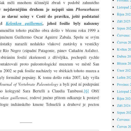
však měli mnohem účinnější zbraň v podobě zahnutého
Listopad 
iv nejslavnějším druhem je nejspíš sám
Phorusrhacos
Říjen 202
 ze slavné scény v Cestě do pravěku, ještě podstatně
Září 2025
byl
, jehož fosilie byly nalezeny
Kelenken guillermoi
Srpen 20
menělin tohoto ptačího obra došlo v březnu roku 1999 a
Červenec
t jménem Guillermo Oscar Aguirre Zabala. Spolu se svým
Červen 2
ůstatky narazili nedaleko vlakové zastávky u vesničky
Květen 2
e Río Negro (západní Patagonie, pánev Cañadón Asfalto).
Duben 20
sbíráním fosilií zkušenosti z dřívějška, pochopili rychle
Březen 2
ntaktovali proto paleontologické muzeum ve městě San
u 2002 se pak fosilie nacházely ve sbírkách tohoto muzea a
Únor 202
 byly formálně popsány. K tomu došlo roku 2007, kdy vyšla
Leden 20
Journal of Vertebrate Paleontology
a byli pod ní podepsáni
Prosinec 
o kolegyně Sara Bertelli a Claudia Tambussi.
[6]
Obří
Listopad 
enken guillermoi
, rodové jméno přitom odkazuje k postavě
Říjen 202
ogie indiánského kmene Tehuelčů a druhové je poctou
Září 2024
Srpen 20
Červenec
———
Červen 2