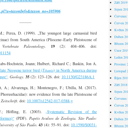
Září 2019
Srpen 20
idge.pl?a=taxonInfo&taxon_no=105906
Červenec
———
Červen 2
Květen 2
.; Perea, D. (1999). „The youngest large carnassial bird
Duben 20
cinae) from South America (Pliocene–Early Pleistocene of
Březen 2
19
Vertebrate Paleontology.
(2): 404–406. doi:
Únor 201
011154
Leden 20
bs-Hochstein, Joann; Hulbert, Richard C.; Baskin, Jon A.
Prosinec 
late Neogene terror bird (
Titanis
) in North America during
Listopad 
35
ange“
.
Geology.
(2): 123–126. doi:
10.1130/G23186A.1
Říjen 201
Září 2018
, A.; Alvarenga, H.; Montenegro, F.; Ubilla, M. (2017).
Srpen 20
, Phorusrhacidae): new evidence from the late Pleistocene of
Červenec
Zeitschrift.
doi:
10.1007/s12542-017-0388-y
Červen 2
; Höfling, E. (2003).
„Systematic Revision of the
Květen 2
iformes)“
(PDF).
Papéis Avulsos de Zoologia. São Paulo:
Duben 20
43
iversity of São Paulo.
(4): 55–91. doi:
10.1590/S0031-
Březen 2