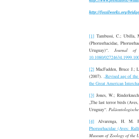
http://fossilworks.org/br
[1]
Tambussi, C.; Ubilla, M
(Phorusrhacidae, Phorusrha
Uruguay)“.
Journal of 
10.1080/02724634.1999.10
[2]
MacFadden, Bruce J.; La
(2007).
„Revised age of the 
the Great American Interch
[3]
Jones, W.; Rinderknecht
„The last terror birds (Aves
Uruguay“.
Paläontologische 
[4]
Alvarenga, H. M. F.
Phorusrhacidae (Aves: Rall
Museum of Zoology of the Un