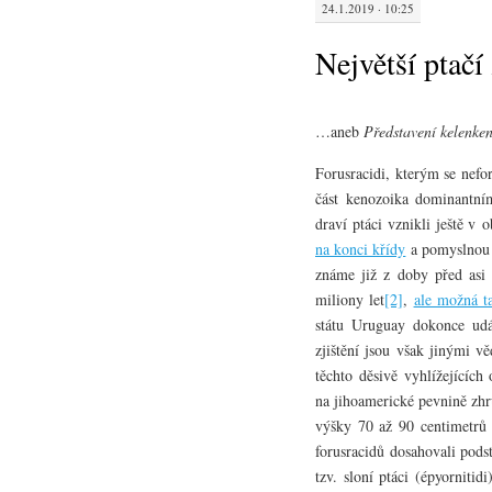
24.1.2019 · 10:25
Největší ptačí
…aneb
Představení kelenke
Forusracidi, kterým se nef
část kenozoika dominantní
draví ptáci vznikli ještě v
na konci křídy
a pomyslnou p
známe již z doby před asi 6
miliony let
[2]
,
ale možná t
státu Uruguay dokonce udáv
zjištění jsou však jinými v
těchto děsivě vyhlížejících
na jihoamerické pevnině zhr
výšky 70 až 90 centimetrů a
forusracidů dosahovali pods
tzv. sloní ptáci (épyornitidi