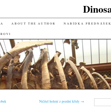
Dinos
KA
ABOUT THE AUTHOR
NABÍDKA PŘEDNÁŠE
OROVI
Vyhledávání
obek
Ničitel holení z pozdní křídy
→