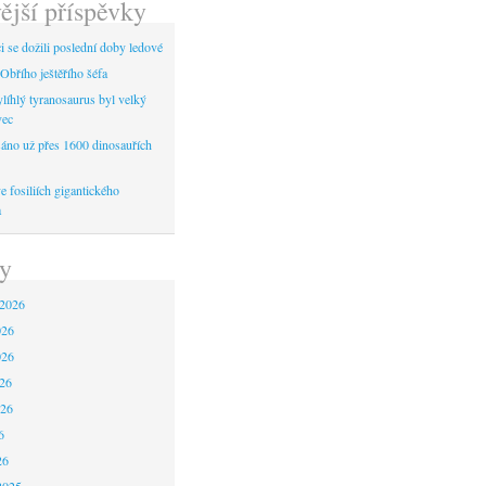
ější příspěvky
 se dožili poslední doby ledové
Obřího ještěřího šéfa
líhlý tyranosaurus byl velký
vec
áno už přes 1600 dinosauřích
 fosiliích gigantického
a
y
 2026
026
026
26
026
6
26
2025