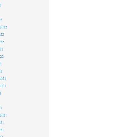
2
22
 2022
022
022
22
022
2
22
2021
2021
1
21
 2021
021
021
21