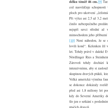
délku téměř 46 cm.
[9]
Tarz
což nasvědčuje schopnosti 
ploch pro ukotvení „čelistní
Při výšce asi 2,5 až 3,2 me
činilo nebezpečného predát
nejspíš savci střední až v
mimochodem jeho příbuzní
[10]
Není náhodou, že se o
lovili koně“. Kelenken žil 
let. Tehdy právě v daleké E
Nördlinger Ries a Steinheim
Zároveň tehdy dochází 
intenzivnímu, aby si zaslou
skupinou dravých ptáků, kte
Velká americká výměna fau
se dokonce dokázaly rozšíř
před asi 1,8 miliony let p
kdy do Severní Ameriky do
šlo jen o setkání s poslední
ptačích dravců.