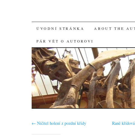
SKIP
ÚVODNÍ STRÁNKA
ABOUT THE AU
TO
PÁR VĚT O AUTOROVI
CONTENT
←
Ničitel holení z pozdní křídy
Raně křídová