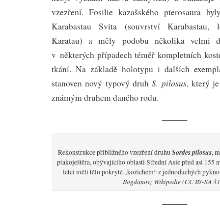
vzezření. Fosilie kazašského pterosaura byl
Karabastau Svita (souvrství Karabastau, l
Karatau) a měly podobu několika velmi d
v některých případech téměř kompletních kost
tkání. Na základě holotypu i dalších exemp
S. pilosus
stanoven nový typový druh
, který j
známým druhem daného rodu.
———
Sordes pilosus
Rekonstrukce přibližného vzezření druhu
, 
ptakoještěra, obývajícího oblasti Střední Asie před asi 155 m
letci měli tělo pokryté „kožichem“ z jednoduchých pykn
Bogdanov; Wikipedie (CC BY-SA 3.
———