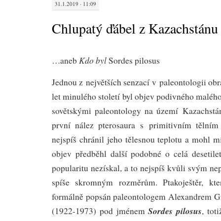
31.1.2019 · 11:09
Chlupatý ďábel z Kazachstánu
Kdo byl
…aneb
Sordes pilosus
Jednou z největších senzací v paleontologii obr
let minulého století byl objev podivného malého
sovětskými paleontology na území Kazachstán
první nález pterosaura s primitivním tělním
nejspíš chránil jeho tělesnou teplotu a mohl mí
objev předběhl další podobné o celá desetilet
popularitu nezískal, a to nejspíš kvůli svým ne
spíše skromným rozměrům. Ptakoještěr, kt
formálně popsán paleontologem Alexandrem G
Sordes pilosus
(1922-1973) pod jménem
, tot