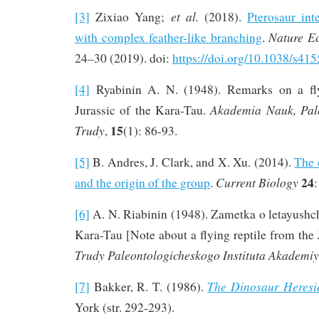
et al.
[3]
Zixiao Yang;
(2018).
Pterosaur int
Nature E
with complex feather-like branching
.
24–30 (2019). doi:
https://doi.org/10.1038/s41
[4]
Ryabinin A. N. (1948). Remarks on a fly
Akademia Nauk, Paleo
Jurassic of the Kara-Tau.
15
Trudy
,
(1): 86-93.
[5]
B. Andres, J. Clark, and X. Xu. (2014).
The 
24
Current Biology
and the origin of the group
.
:
[6]
A. N. Riabinin (1948). Zametka o letayushc
Kara-Tau [Note about a flying reptile from the 
Trudy Paleontologicheskogo Instituta Akademi
The Dinosaur Heresi
[7]
Bakker, R. T. (1986).
York (str. 292-293).