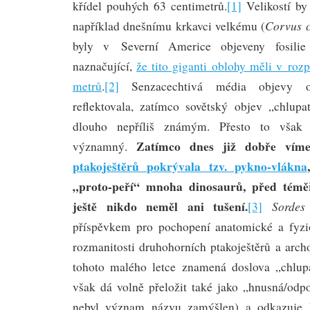
křídel pouhých 63 centimetrů.
[1]
Velikostí by 
Corvus 
například dnešnímu krkavci velkému (
byly v Severní Americe objeveny fosilie j
naznačující,
že tito giganti oblohy měli v rozp
metrů
.
[2]
Senzacechtivá média objevy ob
reflektovala, zatímco sovětský objev „chlupat
dlouho nepříliš známým. Přesto to však 
Zatímco dnes již dobře vím
významný.
ptakoještěrů pokrývala tzv. pykno-vlákna
„proto-peří“ mnoha dinosaurů, před témě
ještě nikdo neměl ani tušení.
Sordes
[3]
příspěvkem pro pochopení anatomické a fyzio
rozmanitosti druhohorních ptakoještěrů a arc
tohoto malého letce znamená doslova „chlup
však dá volně přeložit také jako „hnusná/odpo
nebyl význam názvu zamýšlen) a odkazuje