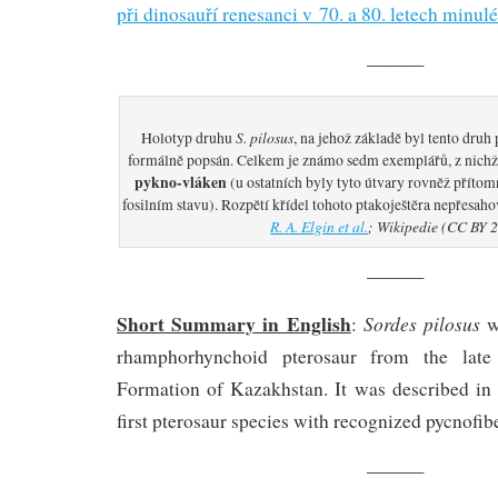
při dinosauří renesanci v 70. a 80. letech minulé
———
S. pilosus
Holotyp druhu
, na jehož základě byl tento druh
formálně popsán. Celkem je známo sedm exemplářů, z nichž
pykno-vláken
(u ostatních byly tyto útvary rovněž přítom
fosilním stavu). Rozpětí křídel tohoto ptakoještěra nepřesah
R. A. Elgin et al.
; Wikipedie (CC BY 2
———
Short Summary in English
Sordes
pilosus
:
wa
rhamphorhynchoid pterosaur from the late 
Formation of Kazakhstan. It was described i
first pterosaur species with recognized pycnofibe
———