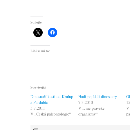
———
Sdílejte:
Líbí se mi to:
Související
Dinosauří kosti od Kralup
Hadi pojídali dinosaury
Ob
a Pardubic
7.3.2010
15
5.7.2011
V „Jiné pravěké
V 
V „Česká paleontologie“
organizmy“
pa