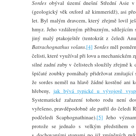
Sordes
obýval území dnešní Střední Asie v
(geologický věk oxford až kimmeridž), asi př
let. Byl malým dravcem, který zřejmě lovil je
hmyz. Jeho vzdáleným příbuzným, sdílejícím s
jiný malý ptakoještěr (tentokrát z čeledi A
Batrachognathus volans
Sordes
.
[4]
měl poměrně
čelisti, které využíval při lovu a mechanickém z
silné zadní zuby v čelistech sloužily zřejmě k 
špičaté zoubky pomáhaly přidržovat zmítající s
že sordes neměl na hlavě žádné kostěné ani k
hřebeny,
jak bývá typické u vývojově vyspě
Systematické zařazení tohoto rodu není do
vyřešeno, pravděpodobně ale patřil do čeledi
podčeledi Scaphognathinae).
[5]
Jeho význam j
protože se jednalo s velkým předstihem o 
s dochovanými stopami po již zmíněných pyk