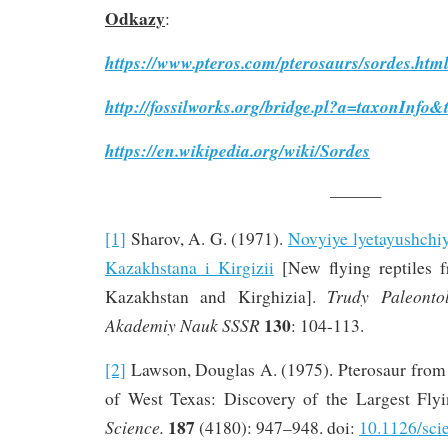
Odkazy
:
https://www.pteros.com/pterosaurs/sordes.htm
http://fossilworks.org/bridge.pl?a=taxonInf
https://en.wikipedia.org/wiki/Sordes
———
[1]
Sharov, A. G. (1971).
Novyiye lyetayushchiy
Kazakhstana i Kirgizii
[New flying reptiles 
Trudy Paleontol
Kazakhstan and Kirghizia].
130
Akademiy Nauk SSSR
: 104-113.
[2]
Lawson, Douglas A. (1975). Pterosaur from 
of West Texas: Discovery of the Largest Flyi
187
Science.
(4180): 947–948. doi:
10.1126/sci