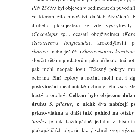
PIN 2585/3
byl objeven v sedimentech původníh
ve kterém žilo množství dalších živočichů.
druhého ptakoještěra se zde vyskytovaly
Coccolepis sp.
Kara
(
), ocasatí obojživelníci (
Yaxartemys longicauda
(
), krokodýlovití p
sharovi
Sharovisaurus karataue
) nebo ještěři (
sloužit větším predátorům jako příležitostná po
pak mohl naopak lovit. Tělesný pokryv mu 
ochrana tělní teploty a možná mohl mít i sig
poskytování mechanické ochrany těla však zř
Celkem bylo objeveno doko
hustý a odolný.
druhu
, z nichž dva nabízejí 
S. pilosus
pykno-vlákna a další také pohled na otisk
Sordes
je tak každopádně jedním z historic
ptakoještěřích objevů, který sehrál svoji význ