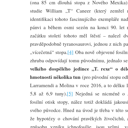
(ona 85 cm dlouhá stopa z Nového Mexika).
studie William „T“ Caneer (který zemřel 
identifikaci tohoto fascinujícího exempláře na
pánvi a během osmi sezón na konci 90. let m
začátku století tohoto měl štěstí – nalezl dv
pravděpodobně tyranosaurovi, jednou z nich pa
„vícečetná“ stopa.
[4]
Oba nově objevené fosilní 
zhruba odpovídají tomu původnímu, jednalo se 
velkého dospělého jedince „T. rexe“ o dé
hmotnosti několika tun
(pro původní stopu odh
Larramendi a Molina v roce 2016, a to délku 
5,8 až 6,9 tuny).
[5]
Nejedná se nicméně o „
fosilní otisk stopy, nález totiž dokládá jakou
svého původce. Hned na úvod je třeba v této so
že hypotézy o chování pravěkých živočichů,
způsobu vzniku ichnofosilie, jsou velmi „v