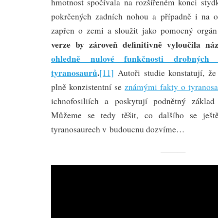
hmotnost spočívala na rozšířeném konci stydké
pokrčených zadních nohou a případně i na o
zapřen o zemi a sloužit jako pomocný orgán 
verze by zároveň definitivně vyloučila ná
ohledně nulové funkčnosti drobných 
tyranosaurů
.
[11]
Autoři studie konstatují, že 
plně konzistentní se
známými fakty o tyranosa
ichnofosiliích a poskytují podnětný zákla
Můžeme se tedy těšit, co dalšího se ještě
tyranosaurech v budoucnu dozvíme…
———