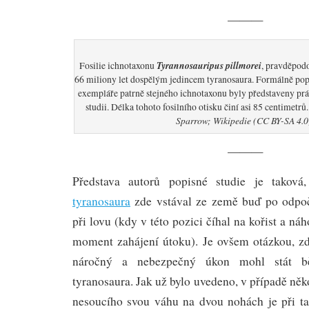
———
Tyrannosauripus pillmorei
Fosilie ichnotaxonu
, pravděpod
66 miliony let dospělým jedincem tyranosaura. Formálně pop
exempláře patrně stejného ichnotaxonu byly představeny pr
studii. Délka tohoto fosilního otisku činí asi 85 centimetrů
Sparrow; Wikipedie (CC BY-SA 4.0
———
Představa autorů popisné studie je takov
tyranosaura
zde vstával ze země buď po odpoč
při lovu (kdy v této pozici číhal na kořist a n
moment zahájení útoku). Je ovšem otázkou, zd
náročný a nebezpečný úkon mohl stát bě
tyranosaura. Jak už bylo uvedeno, v případě něk
nesoucího svou váhu na dvou nohách je při tak