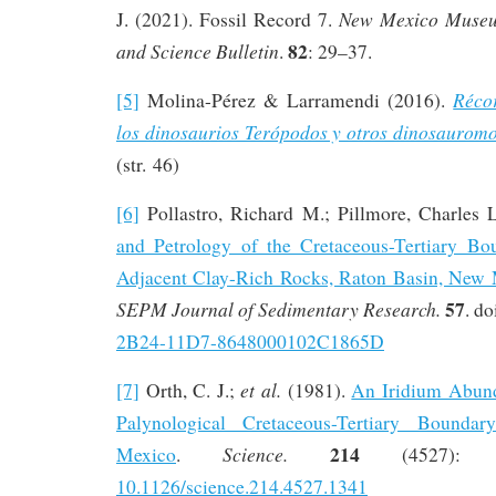
New Mexico Museum
J. (2021). Fossil Record 7.
82
and Science Bulletin
.
: 29–37.
Réco
[5]
Molina-Pérez & Larramendi (2016).
los dinosaurios Terópodos y otros dinosauromo
(str. 46)
[6]
Pollastro, Richard M.; Pillmore, Charles 
and Petrology of the Cretaceous-Tertiary B
Adjacent Clay-Rich Rocks, Raton Basin, New
57
SEPM Journal of Sedimentary Research.
. do
2B24-11D7-8648000102C1865D
et al.
[7]
Orth, C. J.;
(1981).
An Iridium Abun
Palynological Cretaceous-Tertiary Bound
214
Science.
Mexico
.
(4527): 13
10.1126/science.214.4527.1341