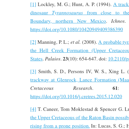
[1]
Lockley, M. G.; Hunt, A. P. (1994).
A track
Tyrannosaurus
dinosaur
from close to the 
Ichnos
Boundary, northern New Mexico
.
https://doi.org/10.1080/10420949409386390
et al.
[2]
Manning, P. L.;
(2008).
A probable tyr
the Hell Creek Formation (Upper Cretaceou
23
Palaios
States
.
.
(10): 654-647. doi:
10.2110/p
[3]
Smith, S. D., Persons IV, W. S., Xing L. 
trackway at Glenrock, Lance Formation (Maa
61
Cretaceous Research
.
: 
https://doi.org/10.1016/j.cretres.2015.12.020
[4]
T. Caneer, Tom Moklestad & Spencer G. L
the Upper Cretaceous of the Raton Basin possi
rising from a prone position.
In: Lucas, S. G.; H