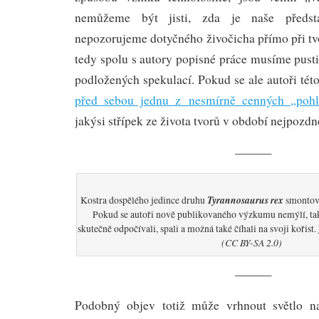
nemůžeme být jisti, zda je naše předst
nepozorujeme dotyčného živočicha přímo při tv
tedy spolu s autory popisné práce musíme pusti
podložených spekulací. Pokud se ale autoři tét
před sebou jednu z nesmírně cenných „pohl
jakýsi střípek ze života tvorů v období nejpozdně
———
Tyrannosaurus rex
Kostra dospělého jedince druhu
smontova
Pokud se autoři nově publikovaného výzkumu nemýlí, tak
skutečně odpočívali, spali a možná také číhali na svoji kořist.
(CC BY-SA 2.0)
———
Podobný objev totiž může vrhnout světlo na