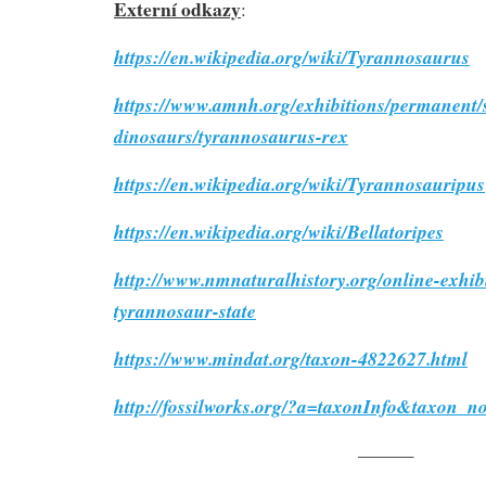
Externí odkazy
:
https://en.wikipedia.org/wiki/Tyrannosaurus
https://www.amnh.org/exhibitions/permanent/
dinosaurs/tyrannosaurus-rex
https://en.wikipedia.org/wiki/Tyrannosauripus
https://en.wikipedia.org/wiki/Bellatoripes
http://www.nmnaturalhistory.org/online-exhib
tyrannosaur-state
https://www.mindat.org/taxon-4822627.html
http://fossilworks.org/?a=taxonInfo&taxon_
———