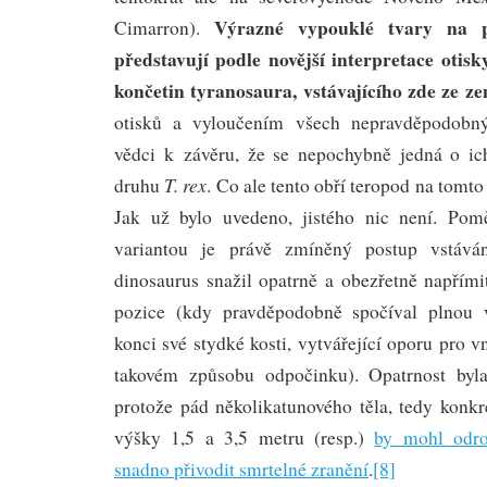
Výrazné vypouklé tvary na p
Cimarron).
představují podle novější interpretace otis
končetin tyranosaura, vstávajícího zde ze z
otisků a vyloučením všech nepravděpodobný
vědci k závěru, že se nepochybně jedná o ichn
T. rex
druhu
. Co ale tento obří teropod na tomt
Jak už bylo uvedeno, jistého nic není. Po
variantou je právě zmíněný postup vstáv
dinosaurus snažil opatrně a obezřetně napřími
pozice (kdy pravděpodobně spočíval plnou 
konci své stydké kosti, vytvářející oporu pro v
takovém způsobu odpočinku). Opatrnost byl
protože pád několikatunového těla, tedy konkr
výšky 1,5 a 3,5 metru (resp.)
by mohl odro
snadno přivodit smrtelné zranění
.
[8]