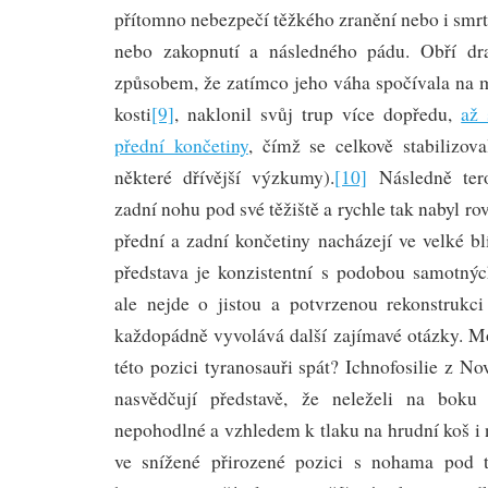
přítomno nebezpečí těžkého zranění nebo i smrt
nebo zakopnutí a následného pádu. Obří dr
způsobem, že zatímco jeho váha spočívala na
kosti
[9]
, naklonil svůj trup více dopředu,
až 
přední končetiny
, čímž se celkově stabilizov
některé dřívější výzkumy).
[10]
Následně ter
zadní nohu pod své těžiště a rychle tak nabyl ro
přední a zadní končetiny nacházejí ve velké bl
představa je konzistentní s podobou samotný
ale nejde o jistou a potvrzenou rekonstrukci
každopádně vyvolává další zajímavé otázky. Mo
této pozici tyranosauři spát? Ichnofosilie z 
nasvědčují představě, že neleželi na boku
nepohodlné a vzhledem k tlaku na hrudní koš i 
ve snížené přirozené pozici s nohama pod t