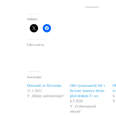
———
Sdílejte:
Líbí se mi to:
Související
Dinosauři ze Slovenska
Obří tyranosauridi žili v
Ob
21.1.2011
Severní Americe dávno
ev
V „Dějiny paleontologie“
před druhem T. rex
6.
8.5.2026
V 
V „O dinosaurech
obecně“