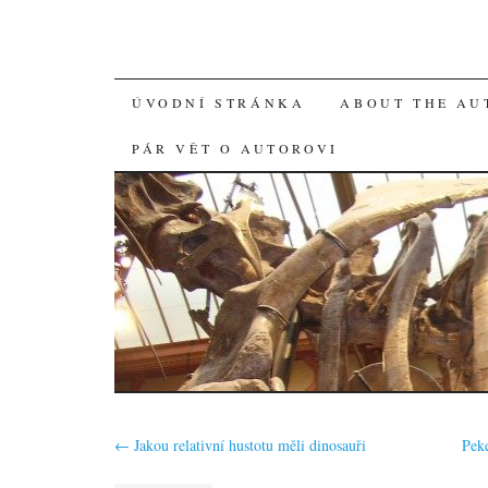
SKIP
ÚVODNÍ STRÁNKA
ABOUT THE AU
TO
PÁR VĚT O AUTOROVI
CONTENT
←
Jakou relativní hustotu měli dinosauři
Pek