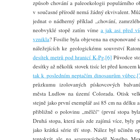
způsob chování a paleoekologii populárního ob
v současné přírodě nemá žádný ekvivalent. Můž
jednat o nádherný příklad „chování, zamrzlé
neobvyklé stopě zatím víme
a jak asi před v
vznikla
? Fosilie byla objevena na exponované 
náležejících ke geologickému souvrství Rato
desítek metrů pod hranicí K-Pg
.
[6]
Původce stop
desítky až několik stovek tisíc let před koncem 
tak k posledním neptačím dinosaurům vůbec
.
[
průzkumu izolovaných pískovcových balvan
města Ludlow na území Colorada. Otisk velké
stejně jako první exemplář asi 85 cm na délku a
přibližně o polovinu „mělčí“ (první stopa byl
Druhá stopa, která nás zde zajímá více, byly 
jako krátká série tří stop. Nález byl učiněn 
tentokrát ale na severovýchodě Nového Mex