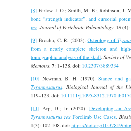
[8]
Farlow J. O.; Smith, M. B.; Robinson, J. 
bone “strength indicator”, and cursorial poten
15
rex
Journal of Vertebrate Paleontology.
.
(4):
Tyran
[9]
Brochu, C. R. (2003).
Osteology of
from a nearly complete skeleton and high-
Society of Ve
tomographic analysis of the skull
.
7
Memoirs.
: 1–138. doi:
10.2307/3889334
[10]
Newman, B. H. (1970).
Stance and gai
Tyrannosaurus
Biological Journal of the Li
.
119–123. doi:
10.1111/j.1095-8312.1970.tb017
[11]
Arp, D.; Jr. (2020).
Developing an Ass
Tyrannosaurus rex
Biosi
Forelimb Use Cases.
1
(3): 102-108. doi:
https://doi.org/10.37819/bio