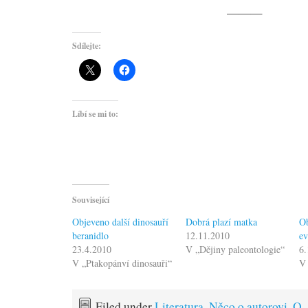
———
Sdílejte:
Líbí se mi to:
Související
Objeveno další dinosauří
Dobrá plazí matka
Ob
beranidlo
12.11.2010
ev
23.4.2010
V „Dějiny paleontologie“
6.
V „Ptakopánví dinosauři“
V 
Filed under
Literatura
,
Něco o autorovi
,
O