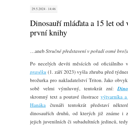
29.5.2024 · 14:46
Dinosauří mláďata a 15 let od
první knihy
Stručné představení v pořadí osmé brož
…aneb
Po necelých devíti měsících od oficiálního
pravěku
(1. září 2023) vyšla zhruba před týdn
brožurka pro nakladatelství Triton. Jako obvyk
Dino
sobě velmi výmluvný, tentokrát zní:
skromný text a poutavé ilustrace
výtvarníka a
Hanáka
čtenáři tentokrát představí někter
dinosauřích druhů, od kterých již známe i 
jejich juvenilních či subadultních jedinců, te