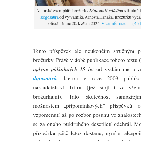
Dinosauří mláďata
Autorské exempláře brožurky
s titulní 
stegosaura
od výtvarníka Arnošta Hanáka. Brožurku vydalo
oficiálně dne 20. května 2024.
Více informací napřík
———
Tento příspěvek ale neukončím stručným p
brožurky. Právě v době publikace tohoto textu (
uplyne půlkulatých 15 let
od vydání mé prv
dinosaurů
, kterou v roce 2009 publiko
nakladatelství Triton (jež stojí i za vše
brožurkami). Tato skutečnost samozře
možnostem „připomínkových“ příspěvků, 
vzpomenutí až po rozbor posunu ve znalostech
se za onoho půldruhého desetiletí odehrál. 
příspěvku ještě letos dostanu, nyní si alesp