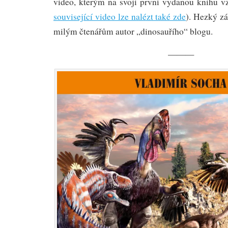
video, kterým na svoji první vydanou knihu 
související video lze nalézt také zde
). Hezký zá
milým čtenářům autor „dinosauřího“ blogu.
———