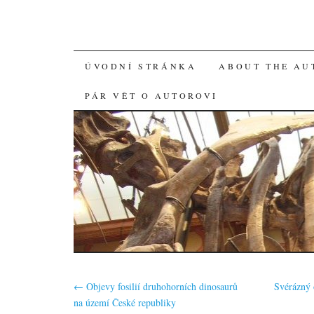
SKIP
ÚVODNÍ STRÁNKA
ABOUT THE AU
TO
PÁR VĚT O AUTOROVI
CONTENT
←
Objevy fosilií druhohorních dinosaurů
Svérázný 
na území České republiky