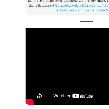
knihy vytvořil můj někdejší spolužák z Univerzity Hradec K
titulní ilustrace (
obří gigantoraptoři, bránící své hnízdiště 
světově uznávaný paleoumělec Luis V.
———