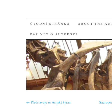
SKIP
ÚVODNÍ STRÁNKA
ABOUT THE AU
TO
PÁR VĚT O AUTOROVI
CONTENT
←
Představuje se Asijský tyran
Sauropod