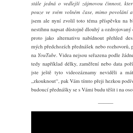
stále jedná o vedlejší zájmovou činnost, kte
pouze ve svém volném čase, mimo povolání a
jsem ale nyní zvolil toto téma příspěvku na b
nestihnu napsat důstojně dlouhý a ozdrojovaný č
proto jako alternativu nabídnout přehled de
mých předchozích přednášek nebo rozhovorů, 
YouTube
na
. Videa nejsou seřazena podle žádn
tedy například délky, zaměření nebo data po
jste ještě tyto videozáznamy neviděli a má
„zkouknout“, pak Vám tímto přeji hezkou podív
budoucí přednášky se s Vámi budu těšit i na oso
———