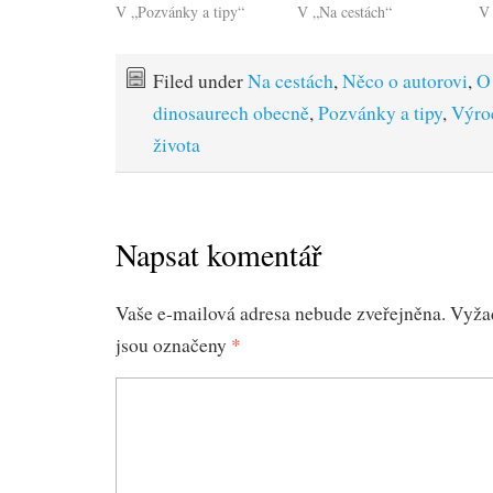
V „Pozvánky a tipy“
V „Na cestách“
V 
Filed under
Na cestách
,
Něco o autorovi
,
O
dinosaurech obecně
,
Pozvánky a tipy
,
Výroč
života
Napsat komentář
Vaše e-mailová adresa nebude zveřejněna.
Vyža
jsou označeny
*