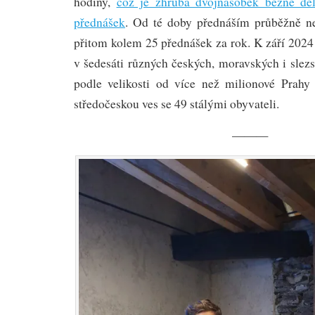
hodiny,
což je zhruba dvojnásobek běžné dé
přednášek
. Od té doby přednáším průběžně n
přitom kolem 25 přednášek za rok. K září 2024
v šedesáti různých českých, moravských i slez
podle velikosti od více než milionové Prah
středočeskou ves se 49 stálými obyvateli.
———