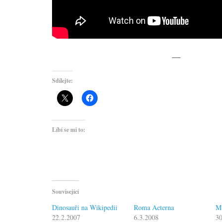
—
Sdílejte:
Líbí se mi to:
Související
Dinosauři na Wikipedii
Roma Aeterna
M
22.2.2007
6.3.2008
30