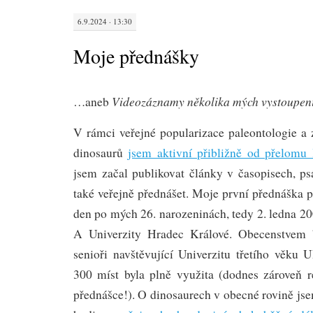
6.9.2024 · 13:30
Moje přednášky
Videozáznamy několika mých vystoupen
…aneb
V rámci veřejné popularizace paleontologie a
dinosaurů
jsem aktivní přibližně od přelomu
jsem začal publikovat články v časopisech, ps
také veřejně přednášet. Moje první přednáška p
den po mých 26. narozeninách, tedy 2. ledna 20
A Univerzity Hradec Králové. Obecenstvem 
senioři navštěvující Univerzitu třetího věku
300 míst byla plně využita (dodnes zároveň 
přednášce!). O dinosaurech v obecné rovině jse