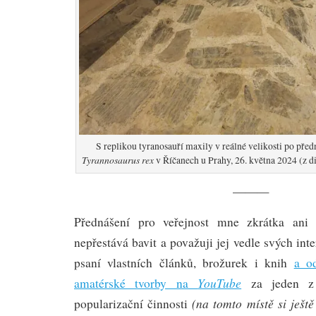
S replikou tyranosauří maxily v reálné velikosti po pře
Tyrannosaurus rex
v Říčanech u Prahy, 26. května 2024 (z di
———
Přednášení pro veřejnost mne zkrátka ani 
nepřestává bavit a považuji jej vedle svých int
psaní vlastních článků, brožurek i knih
a o
YouTube
amatérské tvorby na
za jeden z 
(na tomto místě si ještě
popularizační činnosti