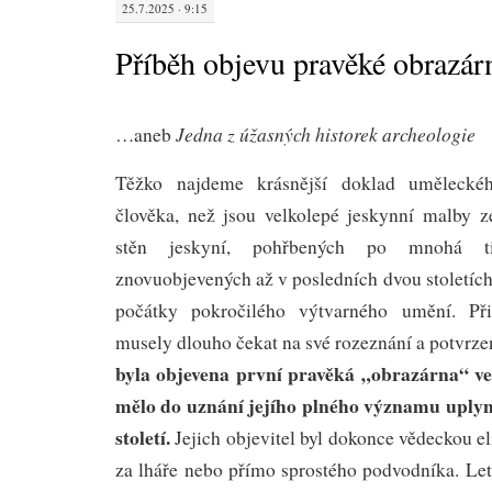
25.7.2025 · 9:15
Příběh objevu pravěké obrazár
Jedna z úžasných historek archeologie
…aneb
Těžko najdeme krásnější doklad umělecké
člověka, než jsou velkolepé jeskynní malby 
stěn jeskyní, pohřbených po mnohá tis
znovuobjevených až v posledních dvou stoletích
počátky pokročilého výtvarného umění. Př
musely dlouho čekat na své rozeznání a potvrzen
byla objevena první pravěká „obrazárna“ ve
mělo do uznání jejího plného významu uplyno
století.
Jejich objevitel byl dokonce vědeckou e
za lháře nebo přímo sprostého podvodníka. Let