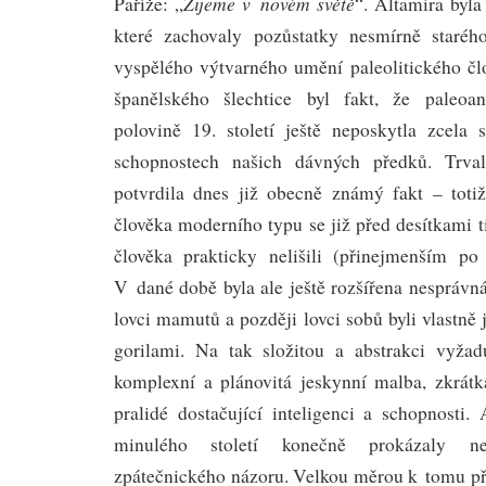
Žijeme v novém světě
Paříže: „
“. Altamira byla
které zachovaly pozůstatky nesmírně staréh
vyspělého výtvarného umění paleolitického č
španělského šlechtice byl fakt, že paleoa
polovině 19. století ještě neposkytla zcela
schopnostech našich dávných předků. Trva
potvrdila dnes již obecně známý fakt – totiž 
člověka moderního typu se již před desítkami t
člověka prakticky nelišili (přinejmenším po
V dané době byla ale ještě rozšířena nesprávná
lovci mamutů a později lovci sobů byli vlastně
gorilami. Na tak složitou a abstrakci vyžadu
komplexní a plánovitá jeskynní malba, zkrátk
pralidé dostačující inteligenci a schopnosti
minulého století konečně prokázaly ne
zpátečnického názoru. Velkou měrou k tomu při