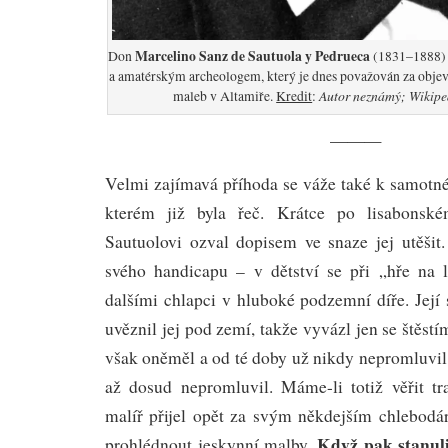
Marcelino Sanz de Sautuola y Pedrueca
Don
(1831–1888) 
a amatérským archeologem, který je dnes považován za objev
Autor neznámý; Wikiped
maleb v Altamiře.
Kredit
:
———
Velmi zajímavá příhoda se váže také k samot
kterém již byla řeč. Krátce po lisabonské
Sautuolovi ozval dopisem ve snaze jej utěšit.
svého handicapu – v dětství se při „hře na 
dalšími chlapci v hluboké podzemní díře. Její s
uvěznil jej pod zemí, takže vyvázl jen se štěst
však oněměl a od té doby už nikdy nepromluvil
až dosud nepromluvil. Máme-li totiž věřit tr
malíř přijel opět za svým někdejším chlebodár
Když pak stanuli
prohlédnout jeskynní malby.