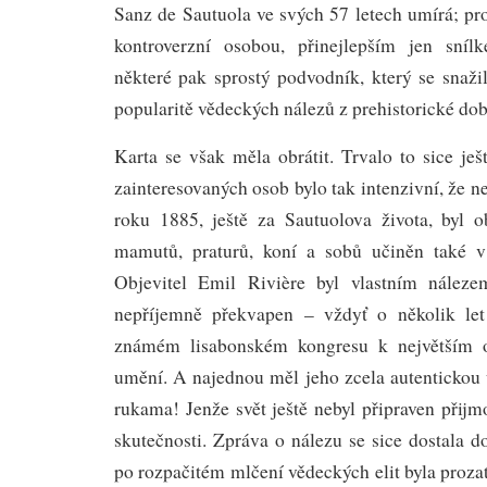
Sanz de Sautuola ve svých 57 letech umírá; pro
kontroverzní osobou, přinejlepším jen sníl
některé pak sprostý podvodník, který se snažil
popularitě vědeckých nálezů z prehistorické dob
Karta se však měla obrátit. Trvalo to sice ješt
zainteresovaných osob bylo tak intenzivní, že ne
roku 1885, ještě za Sautuolova života, byl o
mamutů, praturů, koní a sobů učiněn také 
Objevitel Emil Rivière byl vlastním nález
nepříjemně překvapen – vždyť o několik let
známém lisabonském kongresu k největším 
umění. A najednou měl jeho zcela autentickou
rukama! Jenže svět ještě nebyl připraven přijm
skutečnosti. Zpráva o nálezu se sice dostala d
po rozpačitém mlčení vědeckých elit byla proz