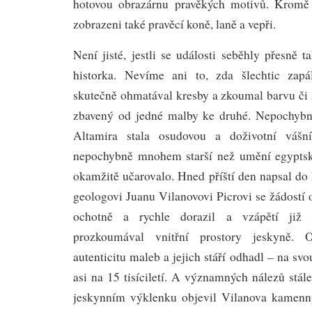
hotovou obrazárnu pravěkých motivů. Kromě 
zobrazeni také pravěcí koně, laně a vepři.
Není jisté, jestli se události seběhly přesně 
historka. Nevíme ani to, zda šlechtic zapá
skutečně ohmatával kresby a zkoumal barvu či 
zbavený od jedné malby ke druhé. Nepochybné
Altamira stala osudovou a doživotní vášní
nepochybně mnohem starší než umění egypts
okamžitě učarovalo. Hned příští den napsal 
geologovi Juanu Vilanovovi Picrovi se žádostí 
ochotně a rychle dorazil a vzápětí již 
prozkoumával vnitřní prostory jeskyně. O
autenticitu maleb a jejich stáří odhadl – na sv
asi na 15 tisíciletí. A významných nálezů stá
jeskynním výklenku objevil Vilanova kamen