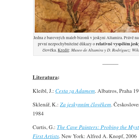
Jedna z barevných maleb bizonů v jeskyni Altamira. Právě n
relativně vyspělém jes
první nezpochybnitelné důkazy o
Museo de Altamira y D. Rodríguez; Wik
člověka.
Kredit
:
———
Literatura
:
Cesta za Adamem
Kleibl, J.:
. Albatros, Praha 1
Za jeskynním člověkem
Sklenář, K.:
. Českoslove
1984
The Cave Painters: Probing the Myste
Curtis, G.:
First Artists
. New York: Alfred A. Knopf, 2006