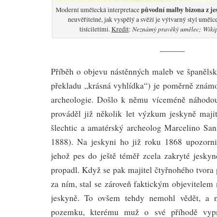
původní malby bizona z j
Moderní umělecká interpretace
neuvěřitelné, jak vyspělý a svěží je výtvarný styl umělc
Neznámý pravěký umělec; Wikip
tisíciletími.
Kredit
:
———
Příběh o objevu nástěnných maleb ve španělsk
překladu „krásná vyhlídka“) je poměrně známo
archeologie. Došlo k němu víceméně náhodo
prováděl již několik let výzkum jeskyně maji
šlechtic a amatérský archeolog Marcelino Sa
1888). Na jeskyni ho již roku 1868 upozornil
jehož pes do ještě téměř zcela zakryté jesky
propadl. Když se pak majitel čtyřnohého tvora
za ním, stal se zároveň faktickým objevitelem 
jeskyně. To ovšem tehdy nemohl vědět, a ne
pozemku, kterému muž o své příhodě vypr