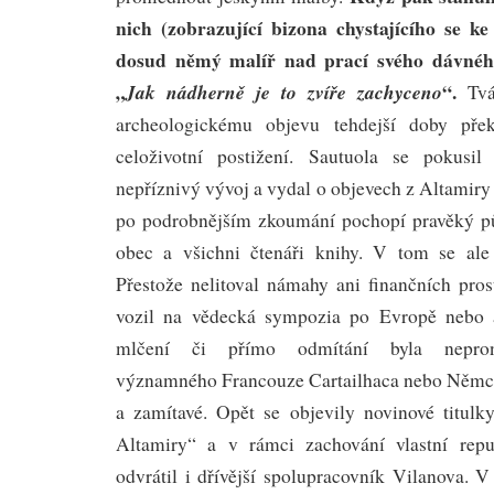
nich (zobrazující bizona chystajícího se ke
dosud němý malíř nad prací svého dávného
„
“.
Jak nádherně je to zvíře zachyceno
Tvář
archeologickému objevu tehdejší doby pře
celoživotní postižení. Sautuola se pokusil 
nepříznivý vývoj a vydal o objevech z Altamiry 
po podrobnějším zkoumání pochopí pravěký p
obec a všichni čtenáři knihy. V tom se ale
Přestože nelitoval námahy ani finančních pro
vozil na vědecká sympozia po Evropě nebo 
mlčení či přímo odmítání byla neproni
významného Francouze Cartailhaca nebo Němce
a zamítavé. Opět se objevily novinové titul
Altamiry“ a v rámci zachování vlastní rep
odvrátil i dřívější spolupracovník Vilanova. 