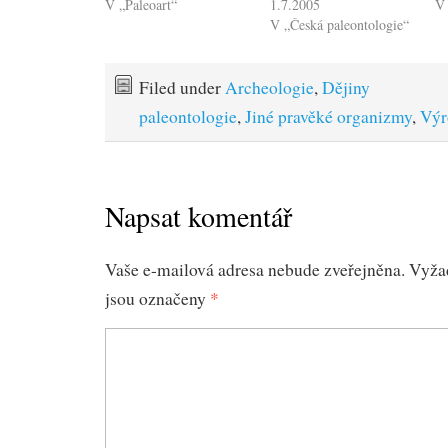
V „Paleoart“
1.7.2005
V 
V „Česká paleontologie“
Filed under
Archeologie
,
Dějiny
paleontologie
,
Jiné pravěké organizmy
,
Výr
Napsat komentář
Vaše e-mailová adresa nebude zveřejněna.
Vyža
jsou označeny
*