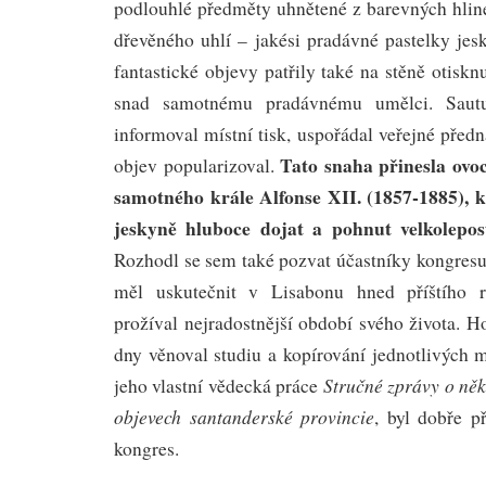
podlouhlé předměty uhnětené z barevných hline
dřevěného uhlí – jakési pradávné pastelky je
fantastické objevy patřily také na stěně otisknu
snad samotnému pradávnému umělci. Sautu
informoval místní tisk, uspořádal veřejné pře
Tato snaha přinesla ovo
objev popularizoval.
samotného krále Alfonse XII. (1857-1885), k
jeskyně hluboce dojat a pohnut velkolepos
Rozhodl se sem také pozvat účastníky kongresu 
měl uskutečnit v Lisabonu hned příštího r
prožíval nejradostnější období svého života. H
dny věnoval studiu a kopírování jednotlivých 
Stručné zprávy o něk
jeho vlastní vědecká práce
objevech santanderské provincie
, byl dobře p
kongres.