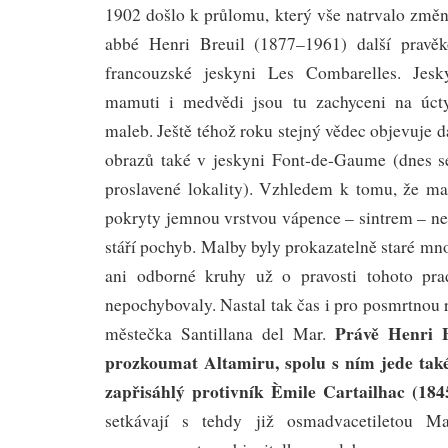
1902 došlo k průlomu, který vše natrvalo změn
abbé Henri Breuil (1877–1961) další pravěk
francouzské jeskyni Les Combarelles. Jesky
mamuti i medvědi jsou tu zachyceni na úc
maleb. Ještě téhož roku stejný vědec objevuje d
obrazů také v jeskyni Font-de-Gaume (dnes se
proslavené lokality). Vzhledem k tomu, že mal
pokryty jemnou vrstvou vápence – sintrem – ne
stáří pochyb. Malby byly prokazatelně staré mnoh
ani odborné kruhy už o pravosti tohoto pr
nepochybovaly. Nastal tak čas i pro posmrtnou r
Právě Henri B
městečka Santillana del Mar.
prozkoumat Altamiru, spolu s ním jede tak
zapřisáhlý protivník Èmile Cartailhac (184
setkávají s tehdy již osmadvacetiletou Ma