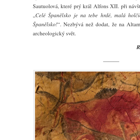
Sautuolová, které prý král Alfons XII. při návš
Celé Španělsko je na tebe hrdé, malá holči
„
Španělsko!
“. Nezbývá než dodat, že na Altam
archeologický svět.
R
———