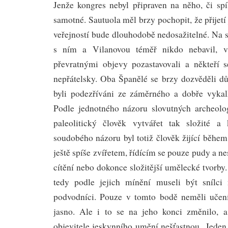
Jenže kongres nebyl připraven na něho, či sp
samotné. Sautuola měl brzy pochopit, že přijet
veřejností bude dlouhodobě nedosažitelné. Na
s ním a Vilanovou téměř nikdo nebavil, vš
převratnými objevy pozastavovali a někteří s
nepřátelsky. Oba Španělé se brzy dozvěděli dů
byli podezříváni ze záměrného a dobře vyka
Podle jednotného názoru slovutných archeol
paleolitický člověk vytvářet tak složité a
soudobého názoru byl totiž člověk žijící běhe
ještě spíše zvířetem, řídícím se pouze pudy a 
cítění nebo dokonce složitější umělecké tvorby
tedy podle jejich mínění museli být snílc
podvodníci. Pouze v tomto bodě neměli učen
jasno. Ale i to se na jeho konci změnilo, a
objevitele jeskynního umění nešťastnou. Jede