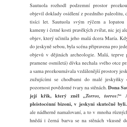
Sautuola rozhodl podzemní prostor prozko
objevil doklady osídlení z pozdního paleolitu, 
tisíci let. Sautuola svým rýčem a lopatou
kameny i četné kosti pravěkých zvířat, nic jej a
objev, který učinila jeho malá dcera María. Kd
do jeskyně sebou, byla scéna připravena pro je
objevů v dějinách archeologie. Malá, teprve p
pramene osmiletá) dívka nechala svého otce pr
a sama prozkoumávala vzdálenější prostory jes
zužujícími se chodbami do malé jeskyňky o
Dona Sau
pozornost povědomé tvary na stěnách.
její křik, který zněl „
“ A
Torros, torros!
pleistocénní bizoni, v jeskyni skutečně byli.
ale nádherně namalovaní, a to v mnoha různý
hnědá i černá barva se na stěnách vkusně do