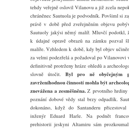
tehdy veřejně oslovil Vilanovu a již zcela nepo
chráněnec Sautuola je podvodník. Povšiml si za
právě v době před zveřejněním objevu pobý
Sautuoly jakýsi němý malíř. Mluvčí podotkl, ž
k údajné opravě obrazů na zámku pozval šl
malíře. Vzhledem k době, kdy byl objev učiněn
za velmi podezřelá a požadoval po Vilanovovi 
definitivně protrženy hráze ohledů a archeolog
Byl pro ně obyčejným p
slovně útočit.
zavrženíhodnou činností mohla být archeolog
znevážena a zesměšněna.
Z prvotního hrdiny
poznání dobové vědy stal brzy odpadlík. Sau
dokonáno, když do Santanderu přicestoval 
inženýr Eduard Harle. Na podnět franco
prehistorii jeskyni Altamiru sám prozkoumal