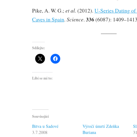
et al.
Pike, A. W. G.;
(2012).
U-Series Dating of 
336
Science
Caves in Spain
.
.
(6087): 1409–1413
———
Sdílejte:
Líbí se mi to:
Související
Bitva u Sadové
Výročí úmrtí Zdeňka
Sl
3.7.2008
Buriana
31