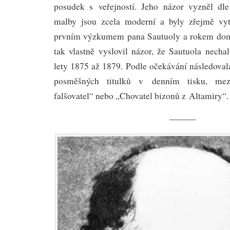
posudek s veřejností. Jeho názor vyzněl dle
malby jsou zcela moderní a byly zřejmě vy
prvním výzkumem pana Sautuoly a rokem dom
tak vlastně vyslovil názor, že Sautuola necha
lety 1875 až 1879. Podle očekávání následoval
posměšných titulků v denním tisku, mez
falšovatel“ nebo „Chovatel bizonů z Altamiry“.
———