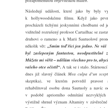
pozapomenutou objevitelkou maleb.
Následují události, které jako by byly vy
k hollywoodskému filmu. Když jako prv
procházeli tichými jeskynními chodbami od j
viditelně rozrušený profesor Cartailhac se zast
druhovi o rameno a k Marii Sautuolové pro
„
Smím teď říci jen jedno. Ne váš 
několik vět:
byl zaslepeným fantastou, neodpustitelně 
Můžete mi věřit – udělám všechno pro to, aby
“.
vašeho otce očistil
A tak se i stalo. Stárnouc
Mea culpa d‛un scept
dnes již slavný článek
skeptika), ve kterém potvrdil pravost a
rehabilitoval osobu dona Sautuoly a navíc o
v podobě apriorního odmítání nezvyklých 
výstižně shrnul význam Altamiry v závěrečné