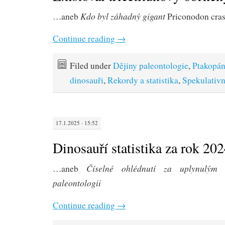
Kdo byl záhadný gigant
…aneb
Priconodon cra
Continue reading
→
Filed under
Dějiny paleontologie
,
Ptakopán
dinosauři
,
Rekordy a statistika
,
Spekulativn
17.1.2025 · 15:52
Dinosauří statistika za rok 20
Číselné ohlédnutí za uplynulým
…aneb
paleontologii
Continue reading
→