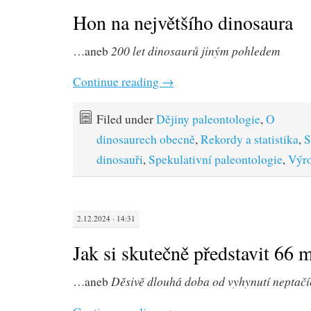
Hon na největšího dinosaura
200 let dinosaurů jiným pohledem
…aneb
Continue reading
→
Filed under
Dějiny paleontologie
,
O
dinosaurech obecně
,
Rekordy a statistika
,
S
dinosauři
,
Spekulativní paleontologie
,
Výro
2.12.2024 · 14:31
Jak si skutečně představit 66 m
Děsivě dlouhá doba od vyhynutí neptač
…aneb