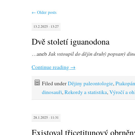
←
Older posts
13.2.2025 · 13:27
Dvě století iguanodona
Jak vstoupil do dějin druhý popsaný di
…aneb
Continue reading
→
Filed under
Dějiny paleontologie
,
Ptakopán
dinosauři
,
Rekordy a statistika
,
Výročí a oh
28.1.2025 · 11:31
Existoval třicetitunový obrně