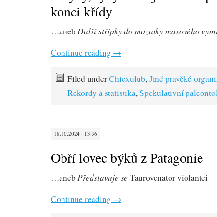
konci křídy
Další střípky do mozaiky masového vym
…aneb
Continue reading
→
Filed under
Chicxulub
,
Jiné pravěké organ
Rekordy a statistika
,
Spekulativní paleonto
18.10.2024 · 13:36
Obří lovec býků z Patagonie
Představuje se
…aneb
Taurovenator violantei
Continue reading
→