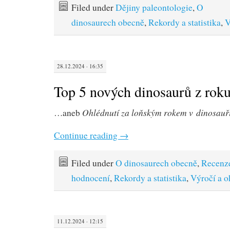
Filed under
Dějiny paleontologie
,
O
dinosaurech obecně
,
Rekordy a statistika
,
V
28.12.2024 · 16:35
Top 5 nových dinosaurů z rok
Ohlédnutí za loňským rokem v dinosauří
…aneb
Continue reading
→
Filed under
O dinosaurech obecně
,
Recenz
hodnocení
,
Rekordy a statistika
,
Výročí a o
11.12.2024 · 12:15