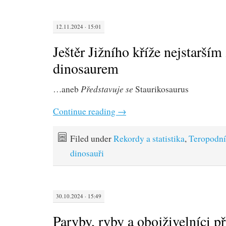
12.11.2024 · 15:01
Ještěr Jižního kříže nejstarš
dinosaurem
Představuje se
…aneb
Staurikosaurus
Continue reading
→
Filed under
Rekordy a statistika
,
Teropodní
dinosauři
30.10.2024 · 15:49
Paryby, ryby a obojživelníci p