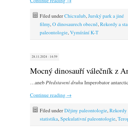
Continue reading
→
Filed under
Chicxulub
,
Jurský park a jiné
filmy
,
O dinosaurech obecně
,
Rekordy a sta
paleontologie
,
Vymírání K-T
28.11.2024 · 14:59
Mocný dinosauří válečník z An
Představení druhu
…aneb
Imperobator antarcti
Continue reading
→
Filed under
Dějiny paleontologie
,
Rekordy 
statistika
,
Spekulativní paleontologie
,
Tero