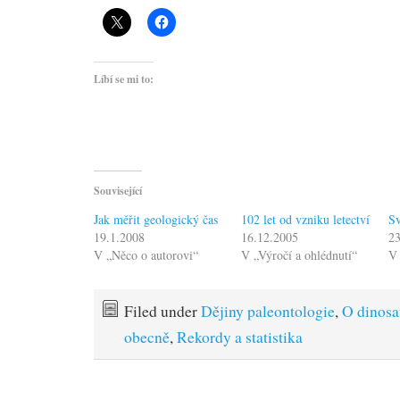
Líbí se mi to:
Související
Jak měřit geologický čas
102 let od vzniku letectví
Sv
19.1.2008
16.12.2005
2
V „Něco o autorovi“
V „Výročí a ohlédnutí“
V
Filed under
Dějiny paleontologie
,
O dinosa
obecně
,
Rekordy a statistika