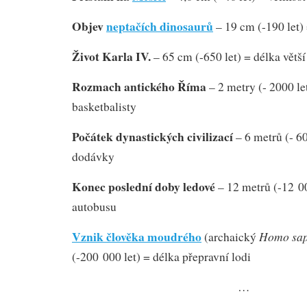
Objev
neptačích dinosaurů
– 19 cm (-190 let) 
Život Karla IV.
– 65 cm (-650 let) = délka větš
Rozmach antického Říma
– 2 metry (- 2000 le
basketbalisty
Počátek dynastických civilizací
– 6 metrů (- 60
dodávky
Konec poslední doby ledové
– 12 metrů (-12 00
autobusu
Vznik člověka moudrého
Homo sap
(archaický
(-200 000 let) = délka přepravní lodi
…