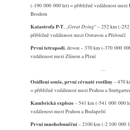
(-190 000 000 let) = přibližně vzdálenost mezi
Brodem
Katastrofa P-T
Great Dying
, „
“ – 252 km (-252
přibližně vzdálenost mezi Ostravou a Přeloučí
První tetrapodi
, devon – 370 km (-370 000 000 
vzdálenost mezi Zlínem a Plzní
…
Osídlení souše, první cévnaté rostliny
– 470 k
= přibližně vzdálenost mezi Prahou a Stuttgart
Kambrická exploze
– 541 km (-541 000 000 let
vzdálenost mezi Prahou a Budapeští
První mnohobuněční
– 2100 km (-2 100 000 00