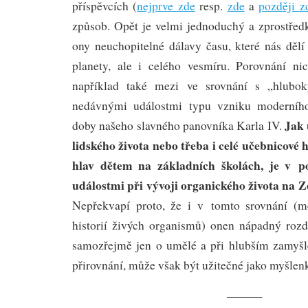
příspěvcích (
nejprve zde
resp.
zde
a
později z
způsob. Opět je velmi jednoduchý a zprostředk
ony neuchopitelné dálavy času, které nás dělí
planety, ale i celého vesmíru. Porovnání n
například také mezi ve srovnání s „hlubo
nedávnými událostmi typu vzniku moderního
Jak 
doby našeho slavného panovníka Karla IV.
lidského života nebo třeba i celé učebnicové 
hlav dětem na základních školách, je v p
událostmi při vývoji organického života na Z
Nepřekvapí proto, že i v tomto srovnání (me
historií živých organismů) onen nápadný rozd
samozřejmě jen o umělé a při hlubším zamyšl
přirovnání, může však být užitečné jako myšlen
———