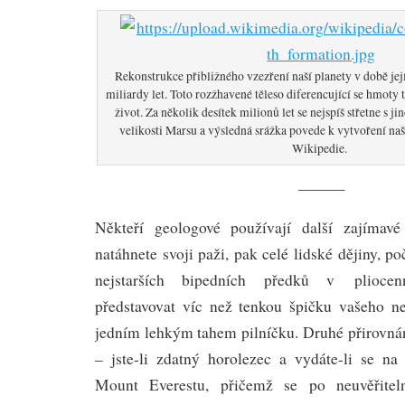
Rekonstrukce přibližného vzezření naší planety v době je
miliardy let. Toto rozžhavené těleso diferencující se hmoty 
život. Za několik desítek milionů let se nejspíš střetne s j
velikosti Marsu a výsledná srážka povede k vytvoření na
Wikipedie.
———
Někteří geologové používají další zajímav
natáhnete svoji paži, pak celé lidské dějiny, p
nejstarších bipedních předků v plioce
představovat víc než tenkou špičku vašeho ne
jedním lehkým tahem pilníčku. Druhé přirovnán
– jste-li zdatný horolezec a vydáte-li se na
Mount Everestu, přičemž se po neuvěřitel