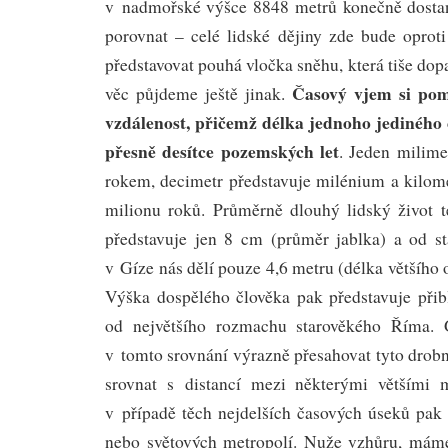
v nadmořské výšce 8848 metrů konečně dostan
porovnat – celé lidské dějiny zde bude opro
představovat pouhá vločka sněhu, která tiše dop
Časový vjem si po
věc půjdeme ještě jinak.
vzdálenost, přičemž délka jednoho jediného
přesně desítce pozemských let
. Jeden milim
rokem, decimetr představuje milénium a kilo
milionu roků. Průměrně dlouhý lidský život 
představuje jen 8 cm (průměr jablka) a od s
v Gíze nás dělí pouze 4,6 metru (délka většího
Výška dospělého člověka pak představuje přibl
od největšího rozmachu starověkého Říma. 
v tomto srovnání výrazně přesahovat tyto drobné
srovnat s distancí mezi některými většími 
v případě těch nejdelších časových úseků pak
nebo světových metropolí. Nuže vzhůru, mám