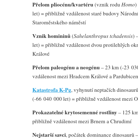
Přelom pliocénu/kvartéru
Homo
(vznik rodu
)
let) = přibližně vzdálenost staré budovy Národ
Staroměstského náměstí
Vznik homininů
Sahelanthropus tchadensis
(
) 
let) = přibližně vzdálenost dvou protilehlých ok
Králové
Přelom paleogénu a neogénu
– 23 km (-23 030
vzdálenost mezi Hradcem Králové a Pardubice
Katastrofa K-Pg
, vyhynutí neptačích dinosaur
(-66 040 000 let) = přibližně vzdálenost mezi 
Prokazatelné krytosemenné rostliny
– 125 km
přibližně vzdálenost mezi Brnem a Chrudimí
Nejstarší savci
, počátek dominance dinosaurů 