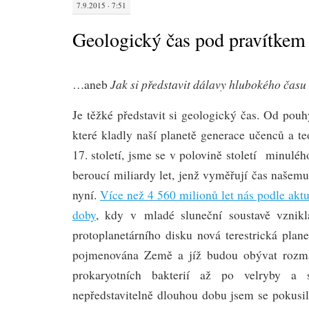
7.9.2015 · 7:51
Geologický čas pod pravítkem
Jak si představit dálavy hlubokého času 
…aneb
Je těžké představit si geologický čas. Od pouhý
které kladly naší planetě generace učenců a t
17. století, jsme se v polovině století minuléh
beroucí miliardy let, jenž vyměřují čas naš
nyní.
Více než 4 560 milionů let nás podle akt
doby
, kdy v mladé sluneční soustavě vznikl
protoplanetárního disku nová terestrická plan
pojmenována Země a jíž budou obývat rozman
prokaryotních bakterií až po velryby a se
nepředstavitelně dlouhou dobu jsem se pokusil