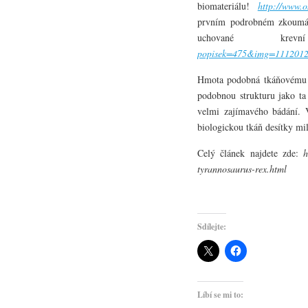
biomateriálu!
http://www.
prvním podrobném zkoumání 
uchované k
popisek=475&img=1112012
Hmota podobná tkáňovému k
podobnou strukturu jako ta
velmi zajímavého bádání.
biologickou tkáň desítky mil
Celý článek najdete zde:
ht
tyrannosaurus-rex.html
Sdílejte:
Líbí se mi to: