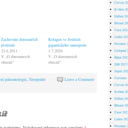
Červen 2
Květen 2
Duben 20
Březen 2
Únor 202
Leden 20
Zachování dinosauřích
Kolagen ve fosiliích
Prosinec 
proteinů
gigantického sauropoda
21.6.2011
1.7.2026
Listopad 
V „O dinosaurech
V „O dinosaurech
Říjen 202
obecně“
obecně“
Září 2023
Srpen 20
Červenec
vní paleontologie
,
Teropodní
Leave a Comment
Červen 2
Květen 2
Duben 20
Březen 2
tář
Únor 202
Leden 20
Prosinec 
e zveřejněna.
Vyžadované informace jsou označeny
*