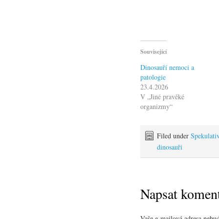
Související
Dinosauří nemoci a
patologie
23.4.2026
V „Jiné pravěké
organizmy“
Filed under
Spekulati
dinosauři
Napsat komen
Vaše e-mailová adresa nebud