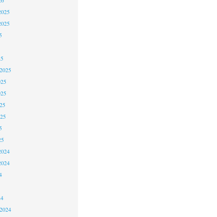
2025
2025
5
25
 2025
025
025
25
025
5
25
2024
2024
4
24
 2024