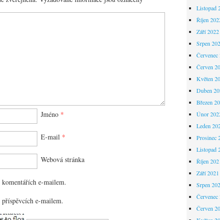
Listopad 
Říjen 202
Září 2022
Srpen 20
Červenec
Červen 2
Květen 2
Duben 20
Březen 2
Jméno
*
Únor 202
Leden 20
E-mail
*
Prosinec 
Listopad 
Webová stránka
Říjen 202
Září 2021
 komentářích e-mailem.
Srpen 20
Červenec
 příspěvcích e-mailem.
Červen 2
Květen 2