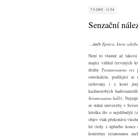
7.9.2005 · 11:54
Senzační nále
…aneb
Zpráva, která zahýb
Není to vlastně až taková 
mající vzhled červených kr
druhu
Tyrannosaurus rex
j
osteokalcin, podílející s
izolovány i z kostí jiný
kachnozobých hadrosauridů
Seismosaurus halli
). Nejzaj
ze státní univerzity v Sev
letoška šlo o nejslibnější 
objev však překonává všechn
let (tedy z úplného konce 
končetiny tyranosaura za