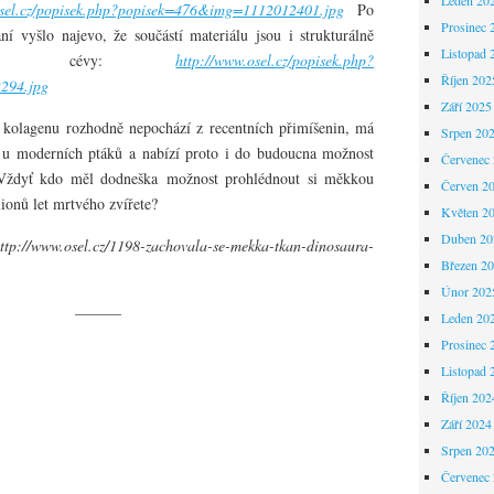
osel.cz/popisek.php?popisek=476&img=1112012401.jpg
Po
Prosinec 
vyšlo najevo, že součástí materiálu jsou i strukturálně
Listopad 
revní cévy:
http://www.osel.cz/popisek.php?
Říjen 202
294.jpg
Září 2025
olagenu rozhodně nepochází z recentních přimíšenin, má
Srpen 20
 u moderních ptáků a nabízí proto i do budoucna možnost
Červenec
 Vždyť kdo měl dodneška možnost prohlédnout si měkkou
Červen 2
ionů let mrtvého zvířete?
Květen 2
Duben 20
tp://www.osel.cz/1198-zachovala-se-mekka-tkan-dinosaura-
Březen 2
Únor 202
———
Leden 20
Prosinec 
Listopad 
Říjen 202
Září 2024
Srpen 20
Červenec