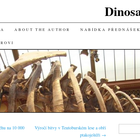
Dinos
KA
ABOUT THE AUTHOR
NABÍDKA PŘEDNÁŠE
OROVI
Vyhledávání
ěhu na 10 000
Výročí bitvy v Teutoburském lese a obří
ptakoještěři
→