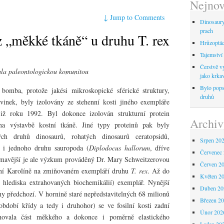
Nejnov
↓
Jump to Comments
Dinosaur
prach
z „měkké tkáně“ u druhu T. rex
Hrůzoptáci
Tajemství 
Čerstvě vy
ala paleontologickou komunitou
jako krka
Bylo pops
bomba, protože jakési mikroskopické sférické struktury,
druhů
vinek, byly izolovány ze stehenní kosti jiného exempláře
iž roku 1992. Byl dokonce izolován strukturní protein
Archiv
e na výstavbě kostní tkáně. Jiné typy proteinů pak byly
ch druhů dinosaurů, rohatých dinosaurů ceratopsidů,
Srpen 20
 i jednoho druhu sauropoda (
Diplodocus hallorum
, dříve
Červenec
ímavější je ale výzkum prováděný Dr. Mary Schweitzerovou
Červen 2
erní Karolíně na zmiňovaném exempláří druhu
T. rex
. Až do
Květen 2
(z hlediska extrahovaných biochemikálií) exemplář. Nynější
Duben 20
y předchozí. V hornině staré nepředstavitelných 68 milionů
Březen 2
období křídy a tedy i druhohor) se ve fosilní kosti zadní
Únor 202
chovala část měkkého a dokonce i poměrně elastického
Leden 20