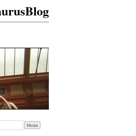
aurusBlog
K