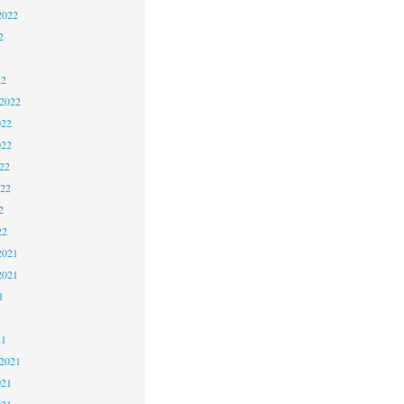
2022
2
22
 2022
022
022
22
022
2
22
2021
2021
1
21
 2021
021
021