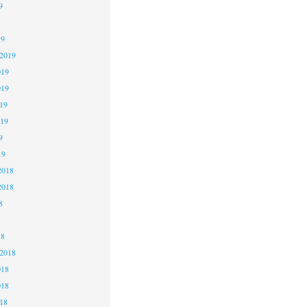
9
19
 2019
019
019
19
019
9
19
2018
2018
8
18
 2018
018
018
18