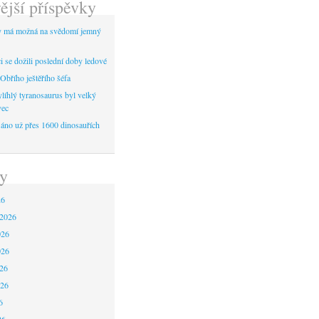
ější příspěvky
y má možná na svědomí jemný
 se dožili poslední doby ledové
Obřího ještěřího šéfa
líhlý tyranosaurus byl velký
vec
áno už přes 1600 dinosauřích
y
26
 2026
026
026
26
026
6
26