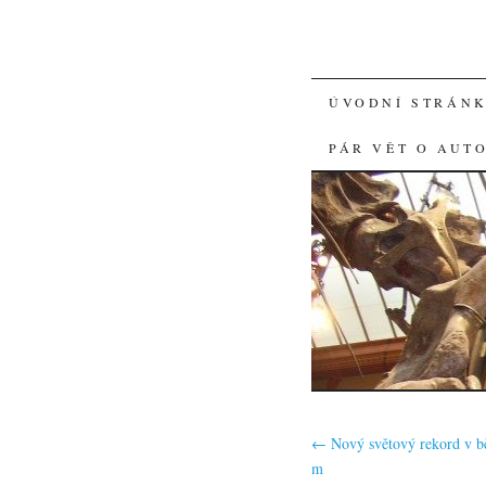
SKIP
ÚVODNÍ STRÁN
TO
PÁR VĚT O AUT
CONTENT
←
Nový světový rekord v b
m