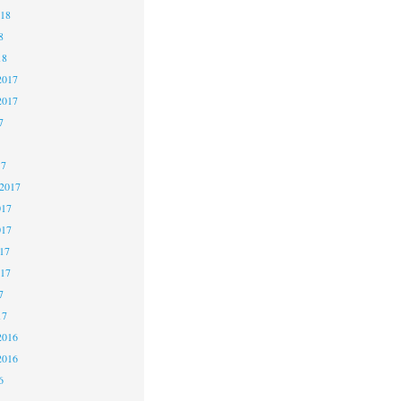
018
8
18
2017
2017
7
17
 2017
017
017
17
017
7
17
2016
2016
6