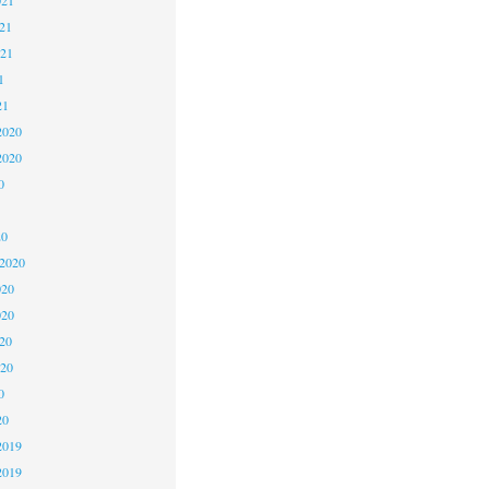
21
021
1
21
2020
2020
0
20
 2020
020
020
20
020
0
20
2019
2019