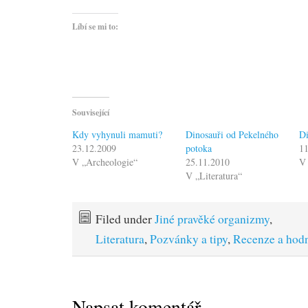
Líbí se mi to:
Související
Kdy vyhynuli mamuti?
Dinosauři od Pekelného
Di
23.12.2009
potoka
11
V „Archeologie“
25.11.2010
V 
V „Literatura“
Filed under
Jiné pravěké organizmy
,
Literatura
,
Pozvánky a tipy
,
Recenze a hod
Napsat komentář