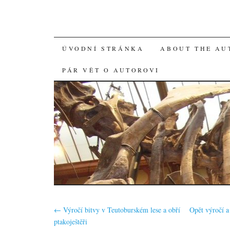
SKIP
ÚVODNÍ STRÁNKA
ABOUT THE AU
TO
PÁR VĚT O AUTOROVI
CONTENT
←
Výročí bitvy v Teutoburském lese a obří
Opět výročí a
ptakoještěři