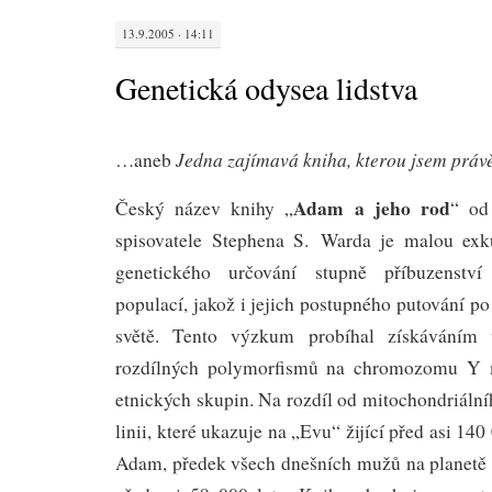
13.9.2005 · 14:11
Genetická odysea lidstva
Jedna zajímavá kniha, kterou jsem právě
…aneb
Adam a jeho rod
Český název knihy „
“ od
spisovatele Stephena S. Warda je malou exk
genetického určování stupně příbuzenství
populací, jakož i jejich postupného putování p
světě. Tento výzkum probíhal získáváním
rozdílných polymorfismů na chromozomu Y m
etnických skupin. Na rozdíl od mitochondriáln
linii, které ukazuje na „Evu“ žijící před asi 140
Adam, předek všech dnešních mužů na planetě 