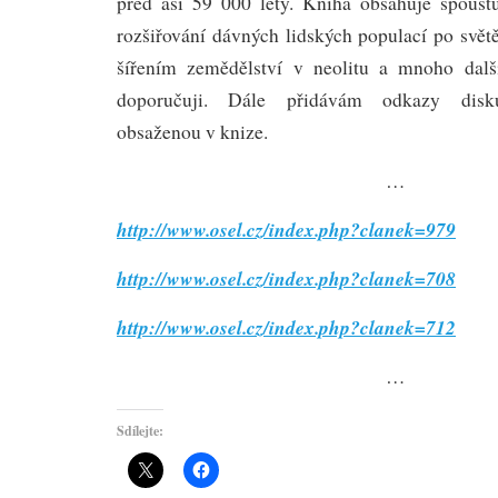
před asi 59 000 lety. Kniha obsahuje spoust
rozšiřování dávných lidských populací po světě,
šířením zemědělství v neolitu a mnoho další
doporučuji. Dále přidávám odkazy diskut
obsaženou v knize.
…
http://www.osel.cz/index.php?clanek=979
http://www.osel.cz/index.php?clanek=708
http://www.osel.cz/index.php?clanek=712
…
Sdílejte: