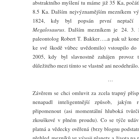
abstraktního myšlení tu máme již 35 Ka, počá
8.5 Ka. Dalším nejvýznamějším mezníkem vývo
1824, kdy byl popsán první neptačí di
Megalosaurus
. Dalším mezníkem je 24. 3. 1
paleontolog Robert T. Bakker…..a pak už koneč
ke své škodě vůbec uvědomilo) vstoupilo do 
2005, kdy byl slavnostně zahájen provoz
důležitého mezi tímto se vlastně ani neodehrálo.
…
Závěrem se chci omluvit za zcela trapný přís
nenapadl inteligentnější způsob, jakým 
připomenout (asi momentální hluboká tvůrč
zkouškové v plném proudu). Co se týče udáva
platná a vědecky ověřená (brzy blognu podstatn
přehled mezníků ve vývoji planety a života na 