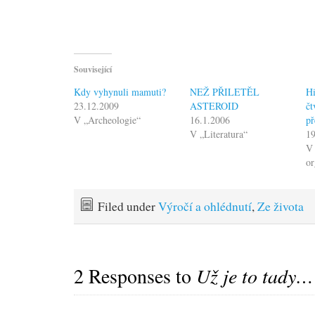
Související
Kdy vyhynuli mamuti?
NEŽ PŘILETĚL
Hi
23.12.2009
ASTEROID
čt
V „Archeologie“
16.1.2006
př
V „Literatura“
1
V 
o
Filed under
Výročí a ohlédnutí
,
Ze života
2 Responses to
Už je to tady…