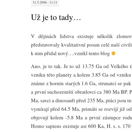
31.5.2006 · 11:11
Už je to tady…
V dějinách lidstva existuje několik zlomo
představovaly kvalitativní posun celé naší civi
k nim přidal nový….vznikl tento blog
Ano, je to tak. Je to už 13.75 Ga od Velkého 
vzniku této planety a kolem 3.85 Ga od vzniku
známe z hornin starých 1.6 Ga, strunatci se pa
a první suchozemští obratlovci ca 380 Ma BP. P
Ma, savci a dinosauři před 235 Ma, ptáci jsou t
vymírají před 64.5 Ma, primáti se rozvíjí již 
objevují kolem -5.8 Ma a první zástupce ro
Homo sapiens existuje asi 600 Ka, H. s. s. 170