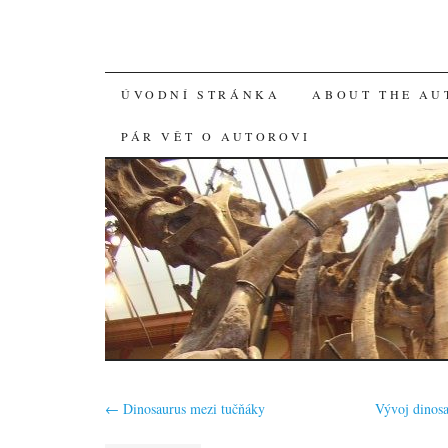
SKIP
ÚVODNÍ STRÁNKA
ABOUT THE AU
TO
PÁR VĚT O AUTOROVI
CONTENT
←
Dinosaurus mezi tučňáky
Vývoj dinos