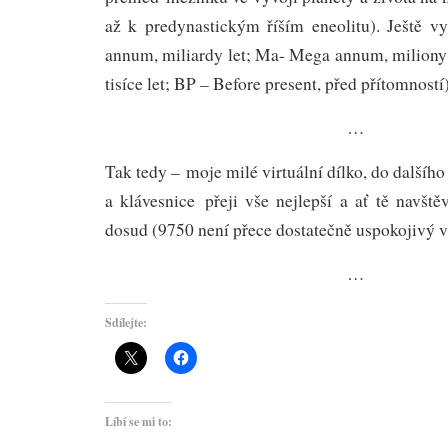
až k predynastickým říším eneolitu). Ještě v
annum, miliardy let; Ma- Mega annum, miliony 
tisíce let; BP – Before present, před přítomností
…
Tak tedy – moje milé virtuální dílko, do dalšího 
a klávesnice přeji vše nejlepší a ať tě navštěv
dosud (9750 není přece dostatečně uspokojivý 
…
Sdílejte:
Líbí se mi to: