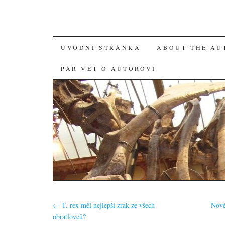
SKIP
ÚVODNÍ STRÁNKA
ABOUT THE AU
TO
PÁR VĚT O AUTOROVI
CONTENT
←
T. rex měl nejlepší zrak ze všech
Nové
obratlovců?