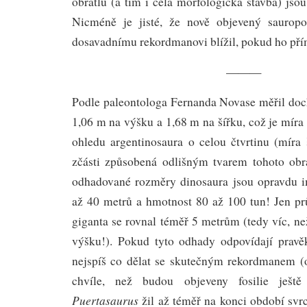
obratlů (a tím i celá morfologická stavba) jso
Nicméně je jisté, že nově objevený saurop
dosavadnímu rekordmanovi blížil, pokud ho př
———
Podle paleontologa Fernanda Novase měřil doc
1,06 m na výšku a 1,68 m na šířku, což je míra
ohledu argentinosaura o celou čtvrtinu (míra 
zčásti způsobená odlišným tvarem tohoto obra
odhadované rozměry dinosaura jsou opravdu i
až 40 metrů a hmotnost 80 až 100 tun! Jen p
giganta se rovnal téměř 5 metrům (tedy víc, ne
výšku!). Pokud tyto odhady odpovídají pravě
nejspíš co dělat se skutečným rekordmanem (
chvíle, než budou objeveny fosilie ještě 
Puertasaurus
žil až téměř na konci období svrc