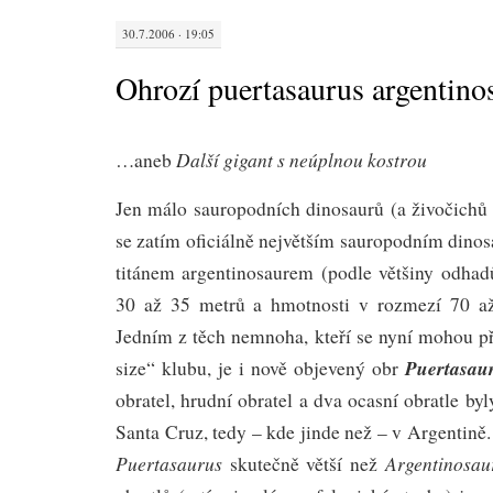
30.7.2006 · 19:05
Ohrozí puertasaurus argentino
Další gigant s neúplnou kostrou
…aneb
Jen málo sauropodních dinosaurů (a živočichů
se zatím oficiálně největším sauropodním din
titánem argentinosaurem (podle většiny odhad
30 až 35 metrů a hmotnosti v rozmezí 70 až
Jedním z těch nemnoha, kteří se nyní mohou př
Puertasaur
size“ klubu, je i nově objevený obr
obratel, hrudní obratel a dva ocasní obratle by
Santa Cruz, tedy – kde jinde než – v Argentině. Je
Puertasaurus
Argentinosau
skutečně větší než