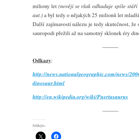
(nověji se však odhaduje spíše stáří
miliony let
aut.)
a byl tedy o nějakých 25 milionů let mladš
Další zajímavostí nálezu je tedy skutečnost, že 
sauropodi přežili až na samotný sklonek éry din
———
Odkazy
:
http://news.nationalgeographic.com/news/200
dinosaur.html
http://en.wikipedia.org/wiki/Puertasaurus
———
Sdílejte: