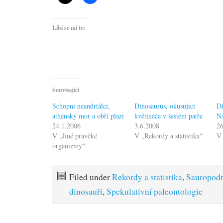
Líbí se mi to:
Související
Schopní neandrtálci,
Dinosaurus, okusující
Di
athénský mor a obří plazi
květináče v šestém patře
N
24.1.2006
3.6.2008
26
V „Jiné pravěké
V „Rekordy a statistika“
V 
organizmy“
Filed under
Rekordy a statistika
,
Sauropod
dinosauři
,
Spekulativní paleontologie