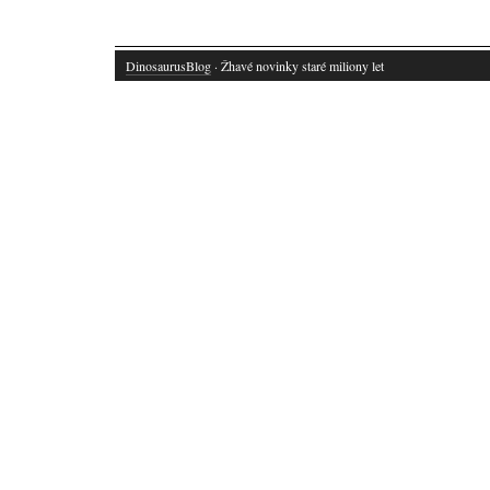
DinosaurusBlog
· Žhavé novinky staré miliony let