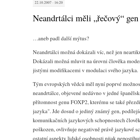
22.10.2007 · 16:20
Neandrtálci měli „řečový“ gen
…aneb padl další mýtus?
Neandrtálci možná dokázali víc, než jen neartik
Dokázali možná mluvit na úrovni člověka moder
jistými modifikacemi v modulaci svého jazyka.
Tým evropských vědců měl nyní poprvé možnost 
neandrtálce, objevené nedávno v jedné španělsk
přítomnost genu FOXP2, kterému se také přezdí
jazyka". Jde dosud o jediný známý gen, podílejíc
komunikačních jazykových schopnostech člověka
poškozen, ovlivňuje negativně právě jazykové s
ostatní aspekty lidské osobnosti nijak nepostihuj