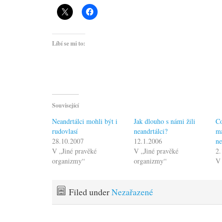
Líbí se mi to:
Související
Neandrtálci mohli být i
Jak dlouho s námi žili
C
rudovlasí
neandrtálci?
ma
28.10.2007
12.1.2006
ne
V „Jiné pravěké
V „Jiné pravěké
2.
organizmy“
organizmy“
V
Filed under
Nezařazené