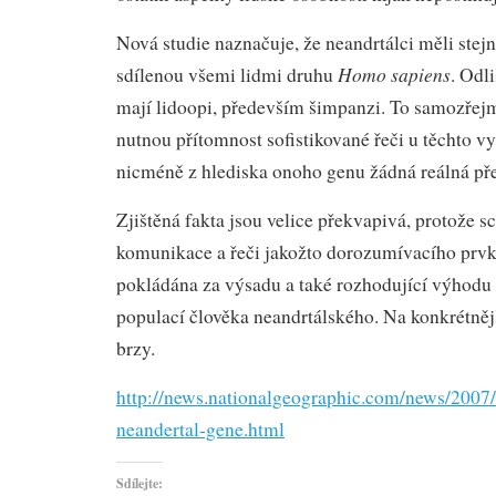
Nová studie naznačuje, že neandrtálci měli stejn
Homo sapiens
sdílenou všemi lidmi druhu
. Odl
mají lidoopi, především šimpanzi. To samozřej
nutnou přítomnost sofistikované řeči u těchto vy
nicméně z hlediska onoho genu žádná reálná pře
Zjištěná fakta jsou velice překvapivá, protože sc
komunikace a řeči jakožto dorozumívacího prvk
pokládána za výsadu a také rozhodující výhodu
populací člověka neandrtálského. Na konkrétnější
brzy.
http://news.nationalgeographic.com/news/2007
neandertal-gene.html
Sdílejte: