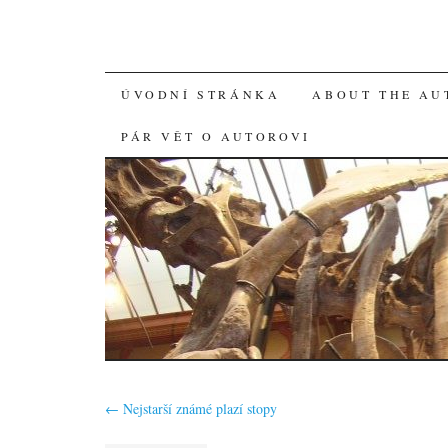
SKIP
ÚVODNÍ STRÁNKA
ABOUT THE AU
TO
PÁR VĚT O AUTOROVI
CONTENT
←
Nejstarší známé plazí stopy