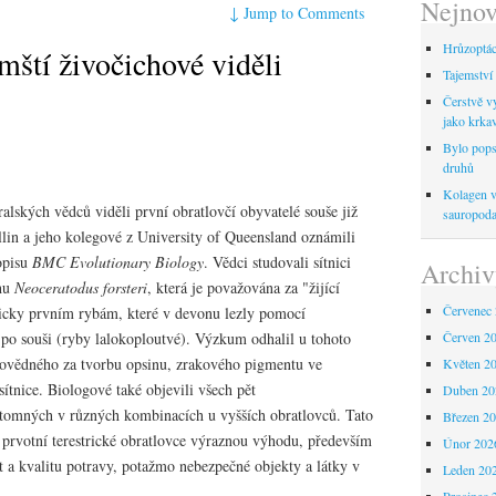
Nejnov
↓
Jump to Comments
Hrůzoptáci
mští živočichové viděli
Tajemství 
Čerstvě vy
jako krka
Bylo pops
druhů
Kolagen ve
lských vědců viděli první obratlovčí obyvatelé souše již
sauropod
lin a jeho kolegové z University of Queensland oznámili
opisu
BMC Evolutionary Biology
. Vědci studovali sítnici
Archiv
uhu
Neoceratodus forsteri
, která je považována za "žijící
Červenec
ogicky prvním rybám, které v devonu lezly pomocí
po souši (ryby lalokoploutvé). Výzkum odhalil u tohoto
Červen 2
ovědného za tvorbu opsinu, zrakového pigmentu ve
Květen 2
ítnice. Biologové také objevili všech pět
Duben 20
ítomných v různých kombinacích u vyšších obratlovců. Tato
Březen 2
 prvotní terestrické obratlovce výraznou výhodu, především
Únor 202
t a kvalitu potravy, potažmo nebezpečné objekty a látky v
Leden 20
Prosinec 