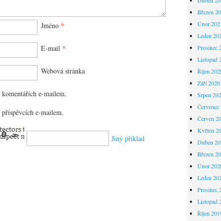
Březen 2
Únor 202
Jméno
*
Leden 20
E-mail
*
Prosinec 
Listopad 
Webová stránka
Říjen 202
Září 2020
 komentářích e-mailem.
Srpen 20
Červenec
 příspěvcích e-mailem.
Červen 2
Květen 2
Jiný příklad
Duben 20
Březen 2
Únor 202
Leden 20
Prosinec 
Listopad 
Říjen 201