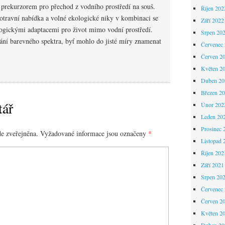
í prekurzorem pro přechod z vodního prostředí na souš.
Říjen 202
potravní nabídka a volné ekologické niky v kombinaci se
Září 2022
ologickými adaptacemi pro život mimo vodní prostředí.
Srpen 20
mání barevného spektra, byť mohlo do jisté míry znamenat
Červenec
Červen 2
Květen 2
Duben 20
Březen 2
tář
Únor 202
Leden 20
Prosinec 
e zveřejněna.
Vyžadované informace jsou označeny
*
Listopad 
Říjen 202
Září 2021
Srpen 20
Červenec
Červen 2
Květen 2
Duben 20