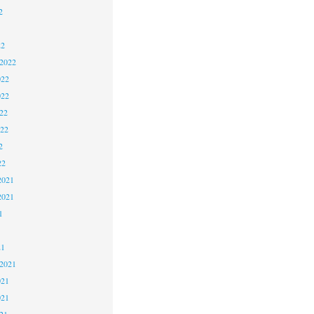
2
22
 2022
022
022
22
022
2
22
2021
2021
1
21
 2021
021
021
21