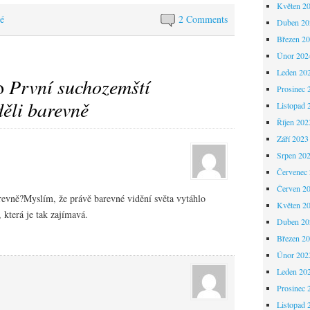
Květen 2
é
2 Comments
Duben 20
Březen 2
Únor 202
Leden 20
to
První suchozemští
Prosinec 
děli barevně
Listopad 
Říjen 202
Září 2023
Srpen 20
Červenec
Červen 2
revně?
Myslím, že právě barevné vidění světa vytáhlo
Květen 2
 která je tak zajímavá.
Duben 20
Březen 2
Únor 202
Leden 20
Prosinec 
Listopad 