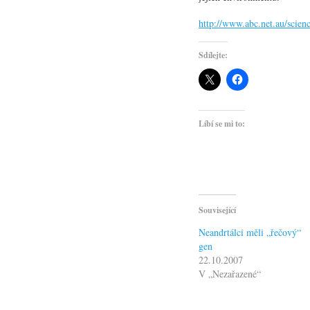
http://www.abc.net.au/scien
Sdílejte:
Líbí se mi to:
Související
Neandrtálci měli „řečový“
gen
22.10.2007
V „Nezařazené“