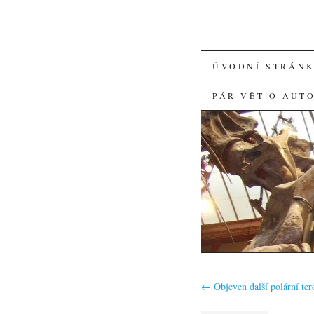
SKIP
ÚVODNÍ STRÁN
TO
PÁR VĚT O AUT
CONTENT
←
Objeven další polární te