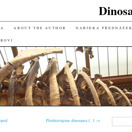
Dinos
KA
ABOUT THE AUTHOR
NABÍDKA PŘEDNÁŠE
OROVI
Vyhledávání
ropod
Představujeme dinosaura č. 1
→