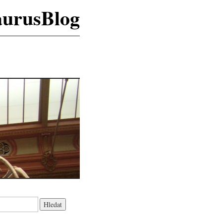
aurusBlog
K