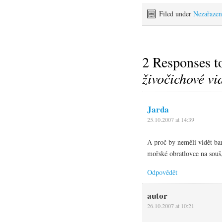
Filed under
Nezařazen
2 Responses 
živočichové vi
Jarda
25.10.2007 at 14:39
A proč by neměli vidět ba
mořské obratlovce na souš,
Odpovědět
autor
26.10.2007 at 10:21