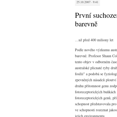
25.10.2007 · 9:41
První suchoze
barevně
…už před 400 miliony let
Podle nového výzkumu austra
barevně. Profesor Shaun Col
tento objev v odborném čas
australské plicnaté ryby dr
fosílii" a podobá se fyziol
zpevněných násadců ploutví 
druhu přítomnost genu zodp
fotoreceptorických buňkách s
fotoreceptorických genů, př
schopnost představovala pro
ve schopnosti rozeznat jakos
jejich environmentu.