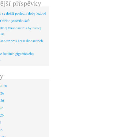
ější příspěvky
 se dožili poslední doby ledové
Obřího ještěřího šéfa
líhlý tyranosaurus byl velký
vec
áno už přes 1600 dinosauřích
 fosiliích gigantického
a
y
 2026
026
026
26
026
6
26
2025