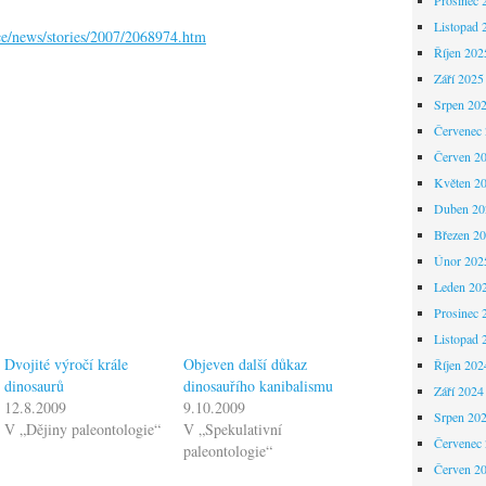
Listopad 
ce/news/stories/2007/2068974.htm
Říjen 202
Září 2025
Srpen 20
Červenec
Červen 2
Květen 2
Duben 20
Březen 2
Únor 202
Leden 20
Prosinec 
Listopad 
Dvojité výročí krále
Objeven další důkaz
Říjen 202
dinosaurů
dinosauřího kanibalismu
Září 2024
12.8.2009
9.10.2009
Srpen 20
V „Dějiny paleontologie“
V „Spekulativní
Červenec
paleontologie“
Červen 2