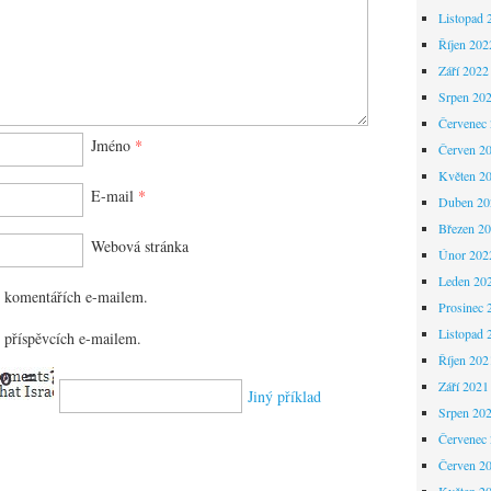
Listopad 
Říjen 202
Září 2022
Srpen 20
Červenec
Jméno
*
Červen 2
Květen 2
E-mail
*
Duben 20
Březen 2
Webová stránka
Únor 202
Leden 20
 komentářích e-mailem.
Prosinec 
Listopad 
 příspěvcích e-mailem.
Říjen 202
Září 2021
Jiný příklad
Srpen 20
Červenec
Červen 2
Květen 2