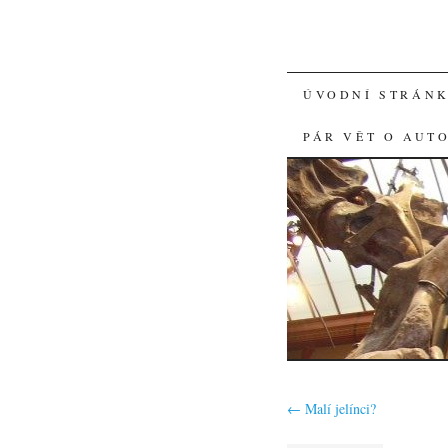
SKIP
ÚVODNÍ STRÁN
TO
PÁR VĚT O AUT
CONTENT
←
Malí jelínci?