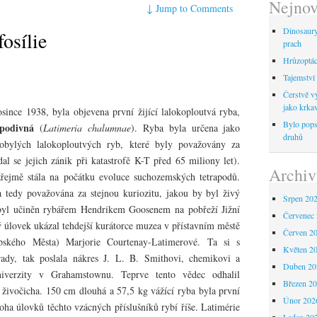
Nejnov
↓
Jump to Comments
Dinosaur
fosílie
prach
Hrůzoptáci
Tajemství 
Čerstvě vy
jako krka
osince 1938, byla objevena první žijící lalokoploutvá ryba,
Bylo pops
 podivná
(
Latimeria chalumnae
). Ryba byla určena jako
druhů
arobylých lalokoploutvých ryb, které byly považovány za
l se jejich zánik při katastrofě K-T před 65 miliony let).
Archiv
zřejmě stála na počátku evoluce suchozemských tetrapodů.
a tedy považována za stejnou kuriozitu, jakou by byl živý
Srpen 20
 byl učiněn rybářem Hendrikem Goosenem na pobřeží Jižní
Červenec
 úlovek ukázal tehdejší kurátorce muzea v přístavním městě
Červen 2
kého Města) Marjorie Courtenay-Latimerové. Ta si s
Květen 2
 rady, tak poslala nákres J. L. B. Smithovi, chemikovi a
Duben 20
iverzity v Grahamstownu. Teprve tento vědec odhalil
Březen 2
 živočicha. 150 cm dlouhá a 57,5 kg vážící ryba byla první
Únor 202
ha úlovků těchto vzácných příslušníků rybí říše. Latimérie
Leden 20