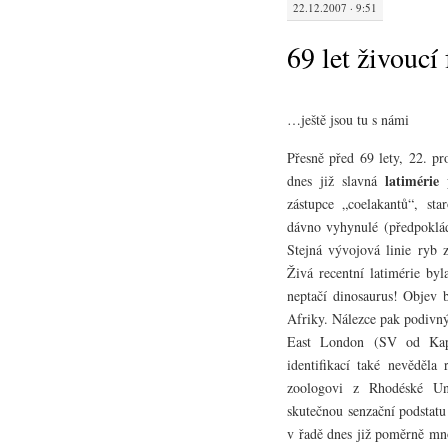
22.12.2007 · 9:51
69 let živoucí 
…ještě jsou tu s námi
Přesně před 69 lety, 22. pr
latimérie
dnes již slavná
zástupce „coelakantů“, st
dávno vyhynulé (předpokláda
Stejná vývojová linie ryb 
Živá recentní latimérie byl
neptačí dinosaurus! Objev
Afriky. Nálezce pak podivný
East London (SV od Kaps
identifikací také nevěděla
zoologovi z Rhodéské Un
skutečnou senzační podstatu
v řadě dnes již poměrně mno