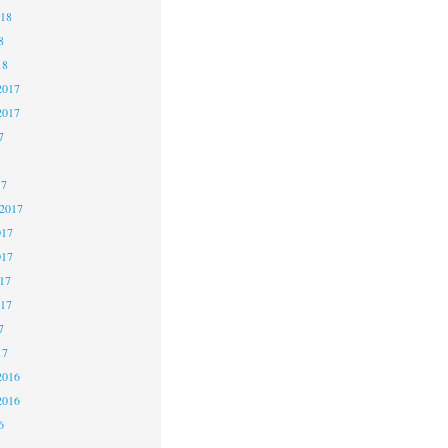
018
8
18
2017
2017
7
17
 2017
017
017
17
017
7
17
2016
2016
6