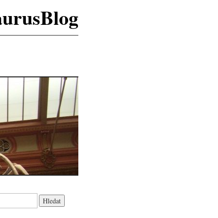
aurusBlog
K