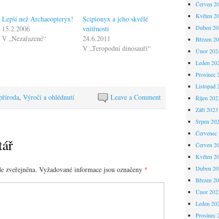
Červen 2
Květen 2
Lepší než Archaeopteryx!
Scipionyx a jeho skvělé
Duben 20
15.2.2006
vnitřnosti
V „Nezařazené“
24.6.2011
Březen 2
V „Teropodní dinosauři“
Únor 202
Leden 20
Prosinec 
Listopad 
příroda
,
Výročí a ohlédnutí
Leave a Comment
Říjen 202
Září 2023
Srpen 20
Červenec
tář
Červen 2
Květen 2
Duben 20
e zveřejněna.
Vyžadované informace jsou označeny
*
Březen 2
Únor 202
Leden 20
Prosinec 