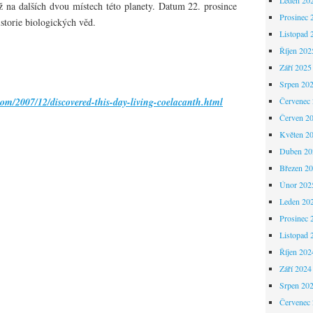
ž na dalších dvou místech této planety. Datum 22. prosince
Prosinec 
storie biologických věd.
Listopad 
Říjen 202
Září 2025
Srpen 20
com/2007/12/discovered-this-day-living-coelacanth.html
Červenec
Červen 2
Květen 2
Duben 20
Březen 2
Únor 202
Leden 20
Prosinec 
Listopad 
Říjen 202
Září 2024
Srpen 20
Červenec