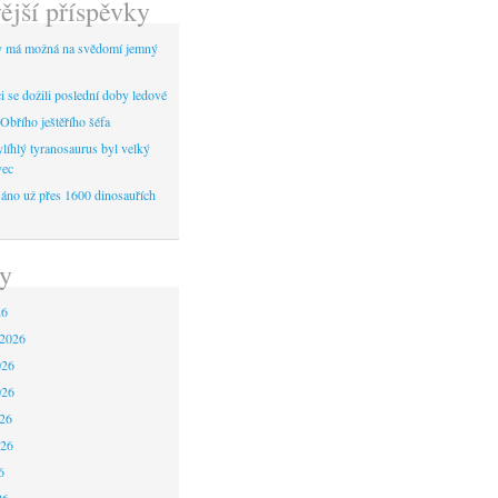
ější příspěvky
y má možná na svědomí jemný
 se dožili poslední doby ledové
Obřího ještěřího šéfa
líhlý tyranosaurus byl velký
vec
áno už přes 1600 dinosauřích
y
26
 2026
026
026
26
026
6
26