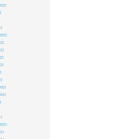
2022
2
22
 2022
022
022
22
022
2
22
2021
2021
1
21
 2021
021
021