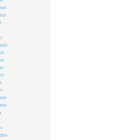
2025
2025
5
25
 2025
025
025
25
025
5
25
2024
2024
4
24
 2024