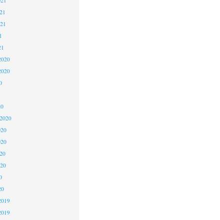
21
021
1
21
2020
2020
0
20
 2020
020
020
20
020
0
20
2019
2019