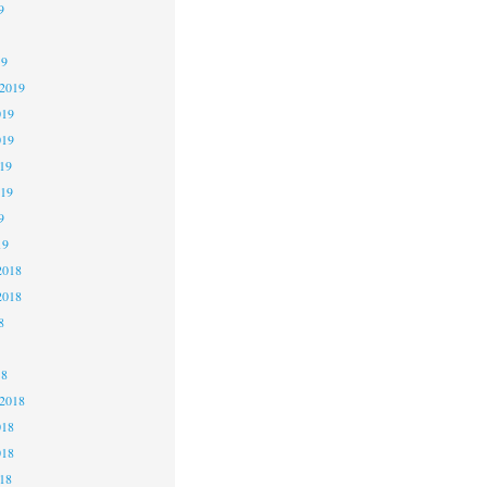
9
19
 2019
019
019
19
019
9
19
2018
2018
8
18
 2018
018
018
18