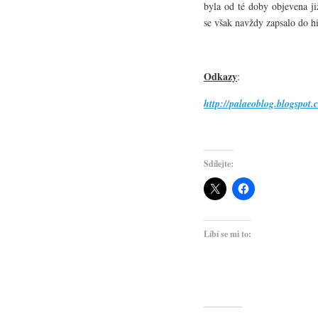
byla od té doby objevena ji
se však navždy zapsalo do hi
Odkazy
:
http://palaeoblog.blogspot.
Sdílejte:
Líbí se mi to: