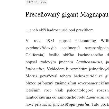
9.8.2012 · 17:26
Přeceňovaný gigant Magnapau
…aneb obří hadrosaurid pod pravítkem
V roce 1981 popsal paleontolog Wil
svrchnokřídových sedimentů severozápa
California) fosílie obřího kachnozobého d
Lambeosaurus
popsal rodovým jménem
, j
laticaudus
. Vzhledem k rozměrům jednotlivých
Morris považoval tohoto hadrosaurida za gi
blízce příbuzný známějšímu severoamerické
letošním roce však paleontologové rozezna
Lambeosaur
lambeosaurina od samotného rodu
Magnapaulia
nové příznačné jméno
. Tato poct