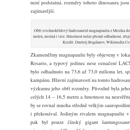
není podstatná, rozměry tohoto dinosaura jsou
zajímavější.
Obří svrchnokřídový hadrosaurid magnapaulia z Mexika do
metru, možná i více. Hmotnost nelze přesně odhadnout, zřej
Kredit: Dmitrij Bogdanov, Wikimedia C
Zkameněliny magnapaulie byly objeveny v lokal
Rosario, a typový jedinec nese označení LAC
bylo odhadnuto na 73,6 až 73,0 milionu let, s
kampánu. Hlavní zajímavostí na tomto hadrosau
výzkumu jeho obří rozměry. Původně byla jeh
celých 14 – 16,5 metru a hmotnost na neuvěřit
by se rovnal mnoha středně velkým sauropodům
i překonával. Jediným rivalem magnapaulie v
pak byl pouze čínský gigant šantungosaur