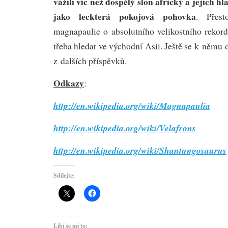
vážili víc než dospělý slon africký a jejich 
jako leckterá pokojová pohovka
. Přes
magnapaulie o absolutního velikostního rekord
třeba hledat ve východní Asii. Ještě se k něm
z dalších příspěvků.
Odkazy
:
http://en.wikipedia.org/wiki/Magnapaulia
http://en.wikipedia.org/wiki/Velafrons
http://en.wikipedia.org/wiki/Shantungosaurus
Sdílejte:
Líbí se mi to: