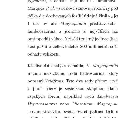
giganteus
) s délkou 16,6 metru a hmotností
et al
Márquez
. však nově stanovují rozměry pod
údajně činila „j
délka dle dochovaných fosílií
Magnapaulia
I tak by ale
představovala
lambeosaurina a jednoho z největších ha
ornitopodů) vůbec. Největší známý jedinec (ka
kost pažní o celkové délce 803 milimetrů, c
odhadu velikosti.
Magnapauli
Kladistická analýza odhalila, že
jinému mexickému rodu hadrosaurida, kte
Velafrons
popsaný
. Tyto dva rody přitom utvá
z jihu“, který je sesterskou skupinou klad
Lambeosa
asijských forem, například rodů
Hypacrosaurus
Olorotitan
Magnapaul
nebo
.
Velcí jedinci byli 
svrchnokřídového světa.