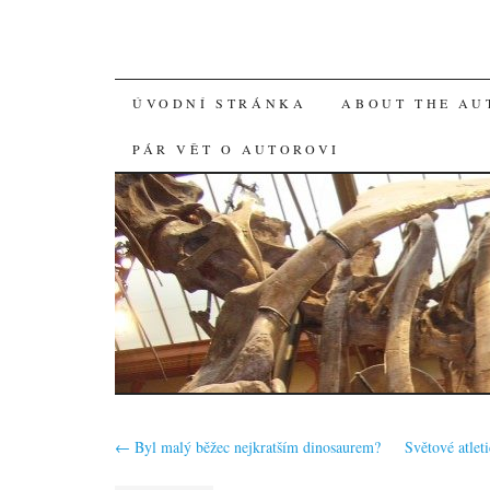
SKIP
ÚVODNÍ STRÁNKA
ABOUT THE AU
TO
PÁR VĚT O AUTOROVI
CONTENT
←
Byl malý běžec nejkratším dinosaurem?
Světové atle