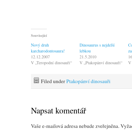
Související
Nový druh
Dinosaurus s nejdelší
Co
karcharodontosaura!
lebkou
za
12.12.2007
21.5.2010
16
V „Teropodní dinosauři“
V „Ptakopánví dinosauři“
V 
Filed under
Ptakopánví dinosauři
Napsat komentář
Vaše e-mailová adresa nebude zveřejněna.
Vyža