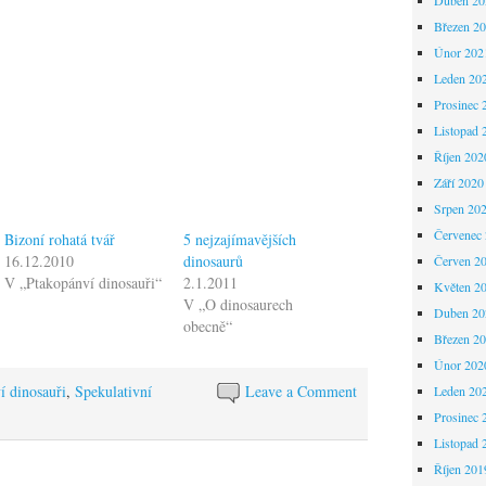
Březen 2
Únor 202
Leden 20
Prosinec 
Listopad 
Říjen 202
Září 2020
Srpen 20
Červenec
Bizoní rohatá tvář
5 nejzajímavějších
16.12.2010
dinosaurů
Červen 2
V „Ptakopánví dinosauři“
2.1.2011
Květen 2
V „O dinosaurech
Duben 20
obecně“
Březen 2
Únor 202
í dinosauři
,
Spekulativní
Leave a Comment
Leden 20
Prosinec 
Listopad 
Říjen 201