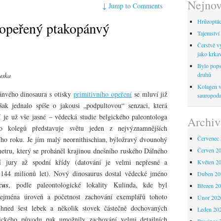
Nejnov
↓
Jump to Comments
Hrůzoptáci
 opeřený ptakopánvý
Tajemství 
Čerstvě vy
jako krka
Bylo pops
uska
druhů
Kolagen ve
ánvého dinosaura s otisky
primitivního opeření
se mluví již
sauropod
ak jednalo spíše o jakousi „podpultovou“ senzaci, která
 je už vše jasné – vědecká studie belgického paleontologa
Archiv
o kolegů představuje světu jeden z nejvýznamnějších
Červenec
ího roku. Je jím malý neornithischian, býložravý dvounohý
metru, který se proháněl krajinou dnešního ruského Dálného
Červen 2
 jury až spodní křídy (datování je velmi nepřesné a
Květen 2
 144 milionů let). Nový dinosaurus dostal vědecké jméno
Duben 20
cus
, podle paleontologické lokality Kulinda, kde byl
Březen 2
zejména úroveň a početnost zachování exemplářů tohoto
Únor 202
hned šest lebek a několik stovek částečně dochovaných
Leden 20
ického původu pak umožnily zachování velmi detailních
Prosinec 