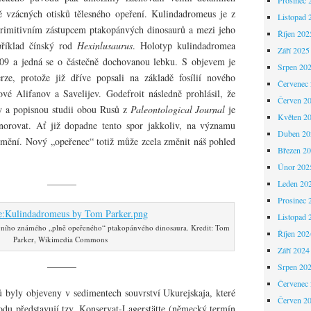
 vzácných otisků tělesného opeření. Kulindadromeus je z
Listopad 
primitivním zástupcem ptakopánvých dinosaurů a mezi jeho
Říjen 202
apříklad čínský rod
Hexinlusaurus
. Holotyp kulindadromea
Září 2025
9 a jedná se o částečně dochovanou lebku. S objevem je
Srpen 20
erze, protože již dříve popsali na základě fosílií nového
Červenec
ové Alifanov a Savelijev. Godefroit následně prohlásil, že
Červen 2
ny a popisnou studii obou Rusů z
Paleontological Journal
je
Květen 2
norovat. Ať již dopadne tento spor jakkoliv, na významu
Duben 20
změní. Nový „opeřenec“ totiž může zcela změnit náš pohled
Březen 2
Únor 202
———
Leden 20
Prosinec 
Listopad 
vního známého „plně opeřeného“ ptakopánvého dinosaura. Kredit: Tom
Říjen 202
Parker, Wikimedia Commons
Září 2024
———
Srpen 20
Červenec
byly objeveny v sedimentech souvrství Ukurejskaja, které
Červen 2
u představují tzv. Konservat-Lagerstätte (německý termín