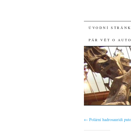
SKIP
ÚVODNÍ STRÁN
TO
PÁR VĚT O AUT
CONTENT
←
Polární hadrosauridi puto