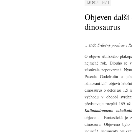
1.8.2014 · 14:41
Objeven další
dinosaurus
…aneb
Srdečný pozdrav z R
O objevu sibiřského ptakop
nejméně rok. Dlouho se vš
zůstávala nepotvrzená. Nyní
Pascala Godefroita a jeh
„dinosauřích“ objevů letošn
dinosaurus o délce asi 1,5 
východu v období svrchní
představuje rozpětí 169 až
Kulindadromeus zabaikali
objeven. Fantastická je 
dinosaura. Objeveno bylo 
jedinců! Sedimenty vulkan