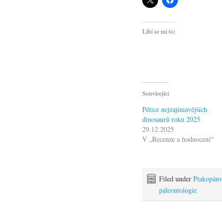
Líbí se mi to:
Související
Pětice nejzajímavějších
dinosaurů roku 2025
29.12.2025
V „Recenze a hodnocení“
Filed under
Ptakopánv
paleontologie