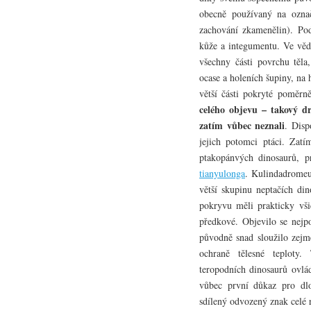
obecně používaný na ozna
zachování zkamenělin). Pod
kůže a integumentu. Ve věd
všechny části povrchu těla
ocase a holeních šupiny, na 
větší části pokryté poměr
celého objevu – takový d
zatím vůbec neznali
. Disp
jejich potomci ptáci. Zatí
ptakopánvých dinosaurů, p
tianyulonga
. Kulindadromeu
větší skupinu neptačích di
pokryvu měli prakticky vši
předkové. Objevilo se nejpo
původně snad sloužilo zejm
ochraně tělesné teplot
teropodních dinosaurů ovlá
vůbec první důkaz pro dlo
sdílený odvozený znak celé 