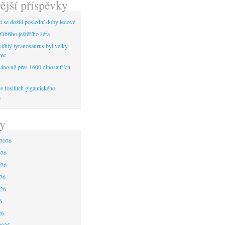
ější příspěvky
 se dožili poslední doby ledové
Obřího ještěřího šéfa
líhlý tyranosaurus byl velký
vec
áno už přes 1600 dinosauřích
 fosiliích gigantického
a
y
 2026
026
026
26
026
6
26
2025