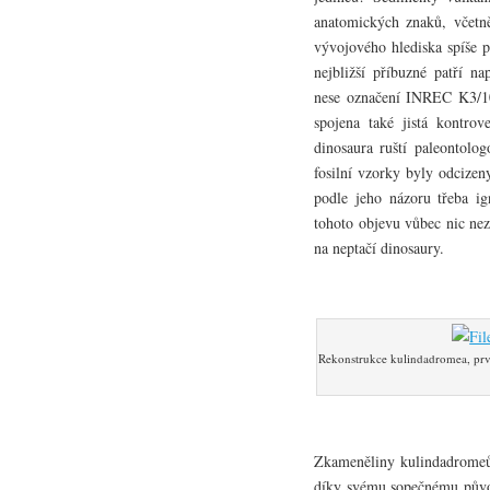
anatomických znaků, včetně
vývojového hlediska spíše 
nejbližší příbuzné patří n
nese označení INREC K3/10
spojena také jistá kontrov
dinosaura ruští paleontolog
fosilní vzorky byly odcize
podle jeho názoru třeba ig
tohoto objevu vůbec nic ne
na neptačí dinosaury.
Rekonstrukce kulindadromea, pr
Zkameněliny kulindadromeů 
díky svému sopečnému původ