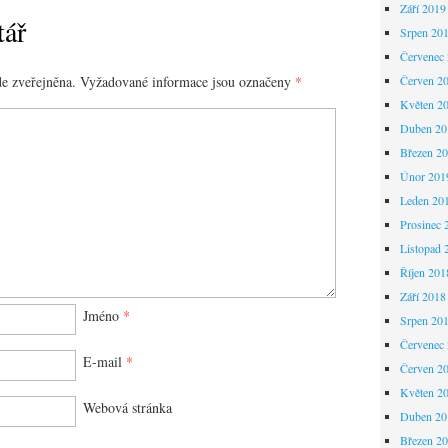
Září 2019
tář
Srpen 20
Červenec
Červen 2
e zveřejněna.
Vyžadované informace jsou označeny
*
Květen 2
Duben 20
Březen 2
Únor 201
Leden 20
Prosinec 
Listopad 
Říjen 201
Září 2018
Jméno
*
Srpen 20
Červenec
E-mail
*
Červen 2
Květen 2
Webová stránka
Duben 20
Březen 2