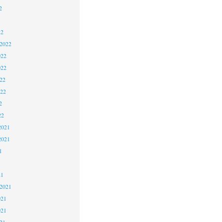
2
22
 2022
022
022
22
022
2
22
2021
2021
1
21
 2021
021
021
21