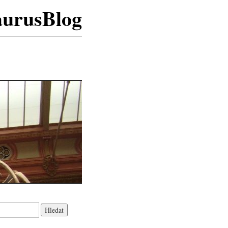
aurusBlog
K