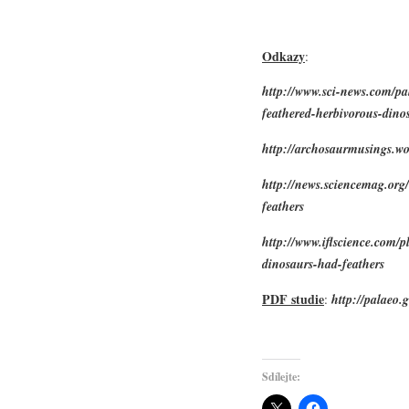
Odkazy
:
http://www.sci-news.com/pa
feathered-herbivorous-din
http://archosaurmusings.w
http://news.sciencemag.org/
feathers
http://www.iflscience.com/p
dinosaurs-had-feathers
PDF studie
:
http://palaeo.
Sdílejte: