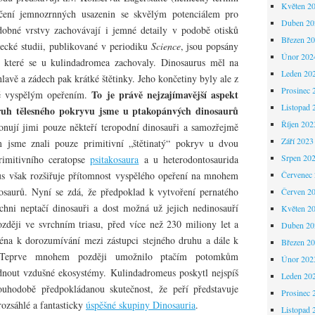
Květen 2
čení jemnozrnných usazenin se skvělým potenciálem pro
Duben 20
obné vrstvy zachovávají i jemné detaily v podobě otisků
Březen 2
ecké studii, publikované v periodiku
Science
, jsou popsány
Únor 202
, které se u kulindadromea zachovaly. Dinosaurus měl na
Leden 20
hlavě a zádech pak krátké štětinky. Jeho končetiny byly ale z
Prosinec 
To je právě nejzajímavější aspekt
ně vyspělým opeřením.
Listopad 
ruh tělesného pokryvu jsme u ptakopánvých dinosaurů
Říjen 202
onují jimi pouze někteří teropodní dinosauři a samozřejmě
Září 2023
m jsme znali pouze primitivní „štětinatý“ pokryv u dvou
Srpen 20
rimitivního ceratopse
psitakosaura
a u heterodontosaurida
s však rozšiřuje přítomnost vyspělého opeření na mnohem
Červenec
nosaurů. Nyní se zdá, že předpoklad k vytvoření pernatého
Červen 2
chni neptačí dinosauři a dost možná už jejich nedinosauří
Květen 2
zději ve svrchním triasu, před více než 230 miliony let a
Duben 20
éna k dorozumívání mezi zástupci stejného druhu a dále k
Březen 2
y. Teprve mnohem později umožnilo ptačím potomkům
Únor 202
dnout vzdušné ekosystémy. Kulindadromeus poskytl nejspíš
Leden 20
uhodobě předpokládanou skutečnost, že peří představuje
Prosinec 
rozsáhlé a fantasticky
úspěšné skupiny Dinosauria
.
Listopad 