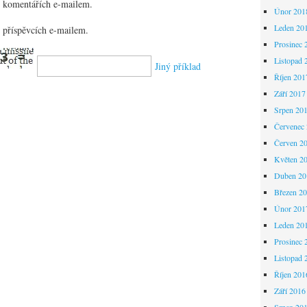
 komentářích e-mailem.
Únor 201
Leden 20
 příspěvcích e-mailem.
Prosinec 
Listopad 
Jiný příklad
Říjen 201
Září 2017
Srpen 20
Červenec
Červen 2
Květen 2
Duben 20
Březen 2
Únor 201
Leden 20
Prosinec 
Listopad 
Říjen 201
Září 2016
Srpen 20