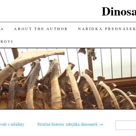
Dinos
KA
ABOUT THE AUTHOR
NABÍDKA PŘEDNÁŠE
OROVI
Vyhledávání
vali s mláďaty
Stručná historie zabijáka dinosaurů
→