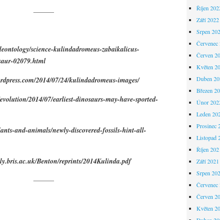
Říjen 202
———
Září 2022
Srpen 20
Červenec
leontology/science-kulindadromeus-zabaikalicus-
Červen 2
osaur-02079.html
Květen 2
Duben 20
ordpress.com/2014/07/24/kulindadromeus-images/
Březen 2
evolution/2014/07/earliest-dinosaurs-may-have-sported-
Únor 202
Leden 20
Prosinec 
lants-and-animals/newly-discovered-fossils-hint-all-
Listopad 
Říjen 202
gly.bris.ac.uk/Benton/reprints/2014Kulinda.pdf
Září 2021
Srpen 20
———
Červenec
Červen 2
Květen 2
Duben 20