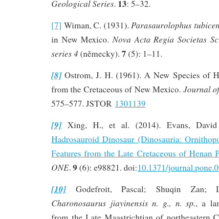
13
Geological Series
.
: 5–32.
Parasaurolophus tubice
[7]
Wiman, C. (1931).
Nova Acta Regia Societas Sc
in New Mexico.
7
series 4
(německy).
(5): 1–11.
[8]
Ostrom, J. H. (1961). A New Species of H
Journal o
from the Cretaceous of New Mexico.
575–577. JSTOR
1301139
[9]
Xing, H., et al. (2014). Evans, Davi
Hadrosauroid Dinosaur (Dinosauria: Ornithopo
Features from the Late Cretaceous of Henan P
9
ONE
.
(6): e98821. doi:
10.1371/journal.pone.
[10]
Godefroit, Pascal; Shuqin Zan; L
Charonosaurus jiayinensis n. g., n. sp.
, a la
from the Late Maastrichtian of northeastern 