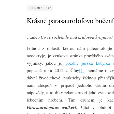
12.10.2017 · 13:02
Krásné parasaurolofovo bučení
Co se rozléhalo nad křídovou krajinou?
…aneb
Jednou z oblastí, kterou nám paleontologie
neodkryje, je zvuková stránka pravěkého svět
výjimky, jakou je
pozdně jurská kobylka
popsaná roku 2012 z Číny
[1]
, nemáme o zvu
dávní živočichové, prakticky žádnou přesnější
nám alespoň v případě jednoho druhu dino
nápovědy, a to díky rekonstrukci jeho zvukové
lebečním hřebeni. Tím druhem je kach
Parasaurolophus walkeri
, žijící v období