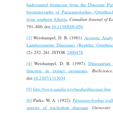
hadrosaurid braincase from the Dinosaur Pa
biostratigraphy of Parasaurolophus (Ornithis
Canadian Journal of Ea
from southern Alberta
.
791–800. doi:
10.1139/E09-050
[3]
Weishampel, D. B. (1981).
Acoustic Analys
Lambeosaurine Dinosaurs (Reptilia: Ornithisc
(2): 252–261. JSTOR
2400478
.
[4]
Weishampel, D. B. (1997).
Dinosaurian 
BioScience
function in extinct organisms
.
doi:
10.2307/1313034
http://www.sandia.gov/media/dinosaur.htm
[5]
Parasaurolophus walk
[6]
Parks, W. A. (1922).
University
species of trachodont dinosaur
.