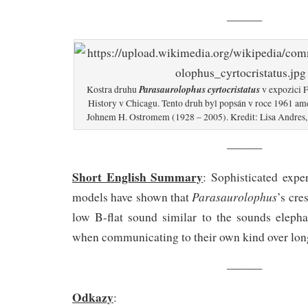
———
Parasaurolophus cyrtocristatus
Kostra druhu
v expozici 
History v Chicagu. Tento druh byl popsán v roce 1961 a
Johnem H. Ostromem (1928 – 2005). Kredit: Lisa Andres
———
Short English Summary
: Sophisticated exp
Parasaurolophus
models have shown that
’s cre
low B-flat sound similar to the sounds elep
when communicating to their own kind over long
———
Odkazy
: