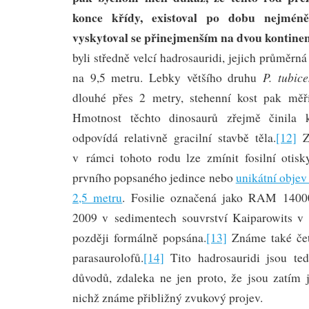
konce křídy, existoval po dobu nejmén
vyskytoval se přinejmenším na dvou kontinen
byli středně velcí hadrosauridi, jejich průměrn
P. tubic
na 9,5 metru. Lebky většího druhu
dlouhé přes 2 metry, stehenní kost pak mě
Hmotnost těchto dinosaurů zřejmě činila 
odpovídá relativně gracilní stavbě těla.
[12]
Ze
v rámci tohoto rodu lze zmínit fosilní otisk
prvního popsaného jedince nebo
unikátní objev
2,5 metru
. Fosilie označená jako RAM 1400
2009 v sedimentech souvrství Kaiparowits v 
později formálně popsána.
[13]
Známe také četn
parasaurolofů.
[14]
Tito hadrosauridi jsou te
důvodů, zdaleka ne jen proto, že jsou zatím 
nichž známe přibližný zvukový projev.