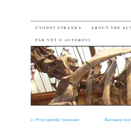
SKIP
ÚVODNÍ STRÁNKA
ABOUT THE AU
TO
PÁR VĚT O AUTOROVI
CONTENT
←
První japonský tyranosaur
Barosaurus nej