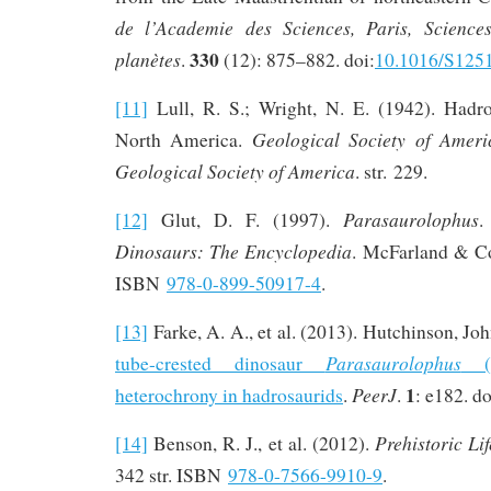
de l’Academie des Sciences, Paris, Science
330
planètes
.
(12): 875–882. doi:
10.1016/S125
[11]
Lull, R. S.; Wright, N. E. (1942). Hadr
Geological Society of Amer
North America.
Geological Society of America
. str. 229.
Parasaurolophus
[12]
Glut, D. F. (1997).
.
Dinosaurs: The Encyclopedia
. McFarland & Co
ISBN
978-0-899-50917-4
.
[13]
Farke, A. A., et al. (2013). Hutchinson, Joh
Parasaurolophus
tube-crested dinosaur
(H
1
PeerJ
heterochrony in hadrosaurids
.
.
: e182. do
Prehistoric Lif
[14]
Benson, R. J., et al. (2012).
342 str. ISBN
978-0-7566-9910-9
.