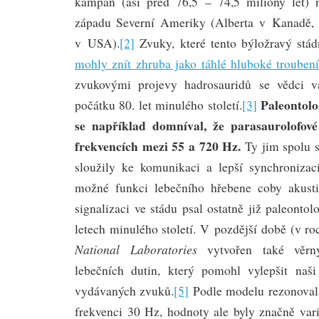
kampán (asi před 76,5 – 74,5 miliony let)
západu Severní Ameriky (Alberta v Kanadě,
v USA).
[2]
Zvuky, které tento býložravý stád
mohly znít zhruba jako táhlé hluboké trouben
zvukovými projevy hadrosauridů se vědci v
Paleontol
počátku 80. let minulého století.
[3]
se například domníval, že parasaurolofové
frekvencích mezi 55 a 720 Hz.
Ty jim spolu 
sloužily ke komunikaci a lepší synchronizac
možné funkci lebečního hřebene coby akusti
signalizaci ve stádu psal ostatně již paleont
letech minulého století. V pozdější době (v r
National Laboratories
vytvořen také věrn
lebečních dutin, který pomohl vylepšit naš
vydávaných zvuků.
[5]
Podle modelu rezonovala 
frekvenci 30 Hz, hodnoty ale byly značně vari