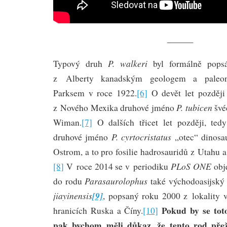
———
P. walkeri
Typový druh
byl formálně popsá
z Alberty kanadským geologem a paleon
Parksem v roce 1922.
[6]
O devět let později 
P. tubicen
z Nového Mexika druhové jméno
švé
Wiman.
[7]
O dalších třicet let později, ted
P. cyrtocristatus
druhové jméno
„otec“ dinosa
Ostrom, a to pro fosilie hadrosauridů z Utahu
PLoS ONE
[8]
V roce 2014 se v periodiku
obje
Parasaurolophus
do rodu
také východoasijský
jiayinensis
[9]
, popsaný roku 2000 z lokality 
Pokud by se toto
hranicích Ruska a Číny.
[10]
pak bychom měli důkaz, že tento rod pře