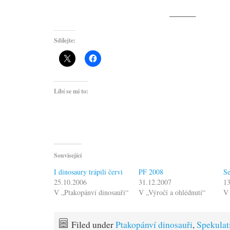
———
Sdílejte:
Líbí se mi to:
Související
I dinosaury trápili červi
PF 2008
Se
25.10.2006
31.12.2007
13
V „Ptakopánví dinosauři“
V „Výročí a ohlédnutí“
V 
Filed under
Ptakopánví dinosauři
,
Spekulat