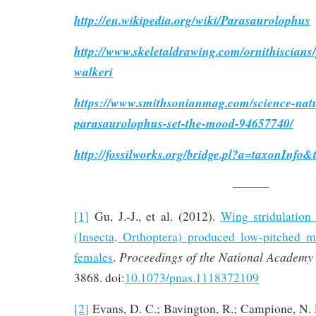
http://en.wikipedia.org/wiki/Parasaurolophus
http://www.skeletaldrawing.com/ornithiscians
walkeri
https://www.smithsonianmag.com/science-nat
parasaurolophus-set-the-mood-94657740/
http://fossilworks.org/bridge.pl?a=taxonInf
———
[1]
Gu, J.-J., et al. (2012).
Wing stridulation 
(Insecta, Orthoptera) produced low-pitched mu
Proceedings of the National Academy 
females
.
3868. doi:
10.1073/pnas.1118372109
[2]
Evans, D. C.; Bavington, R.; Campione, N. 