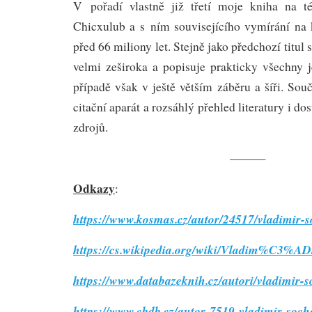
V pořadí vlastně již třetí moje kniha na 
Chicxulub a s ním souvisejícího vymírání na 
před 66 miliony let. Stejně jako předchozí titul
velmi zeširoka a popisuje prakticky všechny 
případě však v ještě větším záběru a šíři. Souč
citační aparát a rozsáhlý přehled literatury i d
zdrojů.
———
Odkazy
:
https://www.kosmas.cz/autor/24517/vladimir-s
https://cs.wikipedia.org/wiki/Vladim%C3%A
https://www.databazeknih.cz/autori/vladimir-
https://www.cbdb.cz/autor-7519-vladimir-soch