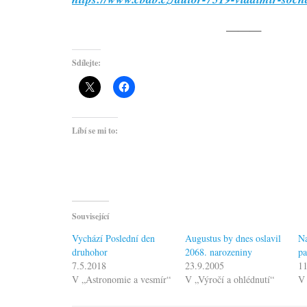
———
Sdílejte:
Líbí se mi to:
Související
Vychází Poslední den
Augustus by dnes oslavil
Na
druhohor
2068. narozeniny
pa
7.5.2018
23.9.2005
1
V „Astronomie a vesmír“
V „Výročí a ohlédnutí“
V 