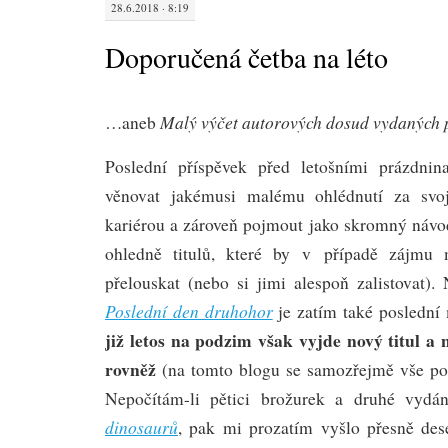
28.6.2018 · 8:19
Doporučená četba na léto
Malý výčet autorových dosud vydaných 
…aneb
Poslední příspěvek před letošními prázdni
věnovat jakémusi malému ohlédnutí za svojí
kariérou a zároveň pojmout jako skromný návo
ohledně titulů, které by v případě zájmu 
přelouskat (nebo si jimi alespoň zalistovat).
Poslední den druhohor
je zatím také poslední
již letos na podzim však vyjde nový titul a 
rovněž
(na tomto blogu se samozřejmě vše pod
Nepočítám-li pětici brožurek a druhé vyd
dinosaurů
, pak mi prozatím vyšlo přesně deset