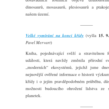
dinosaurů, mosasaurů, plesiosaurů a ptakoje
našem území.
———
15. 9
Velké vymírání na konci křídy
(vyšla
Pavel Mervart
)
Kniha, pojednávající svěží a stravitelnou 
události, která navždy změnila přírodní s
„moderních“ ekosystémů, jejichž jsme dnes
nejnovější ověřené informace o historii výzku
křídy i o jejím pravděpodobném průběhu, důs
možnosti budoucího ohrožení lidstva ze s
planetek.
———