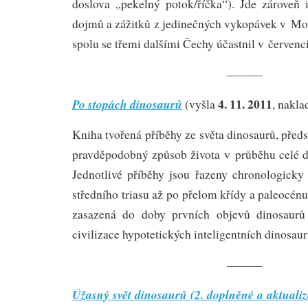
doslova „pekelný potok/říčka“). Jde zároveň 
dojmů a zážitků z jedinečných vykopávek v Mon
spolu se třemi dalšími Čechy účastnil v červenc
———
4. 11. 2011
Po stopách dinosaurů
(vyšla
, nakla
Kniha tvořená příběhy ze světa dinosaurů, předs
pravděpodobný způsob života v průběhu celé d
Jednotlivé příběhy jsou řazeny chronologicky
středního triasu až po přelom křídy a paleocén
zasazená do doby prvních objevů dinosaurů 
civilizace hypotetických inteligentních dinosaur
———
Úžasný svět dinosaurů (2. doplněné a aktuali