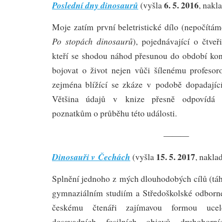
6. 5. 2016
Poslední dny dinosaurů
(vyšla
, nakl
Moje zatím první beletristické dílo (nepočítá
Po stopách dinosaurů
), pojednávající o čtveř
kteří se shodou náhod přesunou do období kon
bojovat o život nejen vůči šílenému profesor
zejména blížící se zkáze v podobě dopadajíc
Většina údajů v knize přesně odpovídá 
poznatkům o průběhu této události.
———
15. 5. 2017
Dinosauři v Čechách
(vyšla
, nakla
Splnění jednoho z mých dlouhodobých cílů (tá
gymnaziálním studiím a Středoškolské odborné 
českému čtenáři zajímavou formou ucel
dosavadních fosilních objevů druhohorn