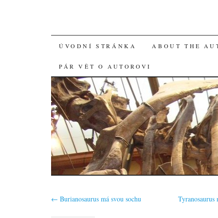
SKIP
ÚVODNÍ STRÁNKA
ABOUT THE AU
TO
PÁR VĚT O AUTOROVI
CONTENT
←
Burianosaurus má svou sochu
Tyranosaurus 