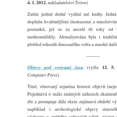
4. 1. 2012
Triton
, nakladatelství
)
Zatím jediné druhé vydání mé knihy. Jedná 
doplněn kvalitnějšími ilustracemi a množstvím
poznatků, jež se za necelé tři roky od 
nashromáždily. Aktualizována byla i tradiční 
přehled rekordů dinosauřího světa a mnohé další
———
12. 5.
Objevy pod vrstvami času
(vyšla
Computer Press
)
Titul, věnovaný zejména historii objevů (nejen
Pojednává o málo známých nálezech zkameněl
éře a postupuje dále skrze zajímavá období 
například i archeologické objevy starověk
výzkumy v průběhu světových válek, nástup d