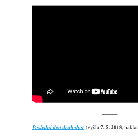
———
7. 5. 2018
Poslední den druhohor
(vyšla
, nakla