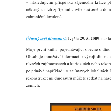
v následujícím příspěvku zájemcům krátce p
některý z nich zpříjemní chvíle strávené u do
zahraniční dovolené.
———
29. 5. 2009
Úžasný svět dinosaurů
(vyšla
, nakl
Moje první kniha, pojednávající obecně o dinos
Obsahuje množství informací o vývoji dinosaur
různých zajímavostech a kuriozitách nebo rekor
pojednává například i o zajímavých lokalitách, 
rekonstrukcemi dinosaurů můžete setkat na naš
zemích.
———