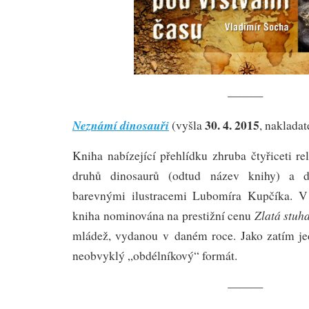
———
30. 4. 2015
Neznámí dinosauři
(vyšla
, nakladat
Kniha nabízející přehlídku zhruba čtyřiceti r
druhů dinosaurů (odtud název knihy) a d
barevnými ilustracemi Lubomíra Kupčíka. V
Zlatá stuh
kniha nominována na prestižní cenu
mládež, vydanou v daném roce. Jako zatím j
neobvyklý „obdélníkový“ formát.
———