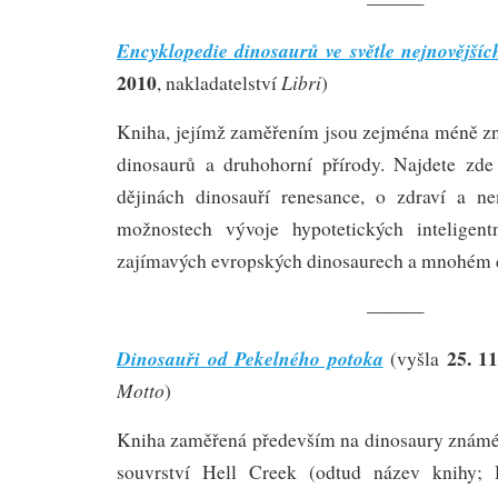
———
Encyklopedie dinosaurů ve světle nejnovějšíc
2010
Libri
, nakladatelství
)
Kniha, jejímž zaměřením jsou zejména méně z
dinosaurů a druhohorní přírody. Najdete zde
dějinách dinosauří renesance, o zdraví a n
možnostech vývoje hypotetických inteligent
zajímavých evropských dinosaurech a mnohém 
———
25. 1
Dinosauři od Pekelného potoka
(vyšla
Motto
)
Kniha zaměřená především na dinosaury známé
souvrství Hell Creek (odtud název knihy;