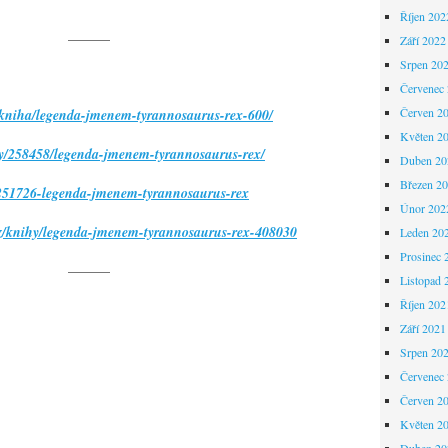
Říjen 202
———
Září 2022
Srpen 20
Červenec
Červen 2
z/kniha/legenda-jmenem-tyrannosaurus-rex-600/
Květen 2
hy/258458/legenda-jmenem-tyrannosaurus-rex/
Duben 20
Březen 2
-251726-legenda-jmenem-tyrannosaurus-rex
Únor 202
cz/knihy/legenda-jmenem-tyrannosaurus-rex-408030
Leden 20
Prosinec 
———
Listopad 
Říjen 202
Září 2021
Srpen 20
Červenec
Červen 2
Květen 2
Duben 20