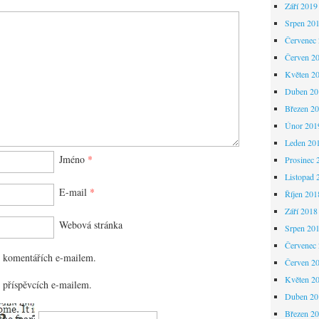
Září 2019
Srpen 20
Červenec
Červen 2
Květen 2
Duben 20
Březen 2
Únor 201
Leden 20
Jméno
*
Prosinec 
Listopad 
E-mail
*
Říjen 201
Září 2018
Webová stránka
Srpen 20
Červenec
 komentářích e-mailem.
Červen 2
Květen 2
 příspěvcích e-mailem.
Duben 20
Březen 2