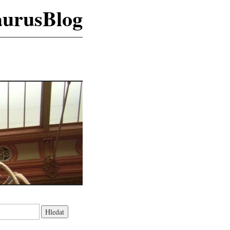
aurusBlog
K