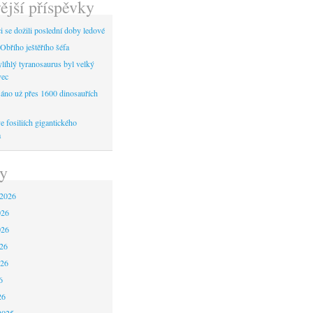
ější příspěvky
 se dožili poslední doby ledové
Obřího ještěřího šéfa
líhlý tyranosaurus byl velký
vec
áno už přes 1600 dinosauřích
 fosiliích gigantického
a
y
 2026
026
026
26
026
6
26
2025