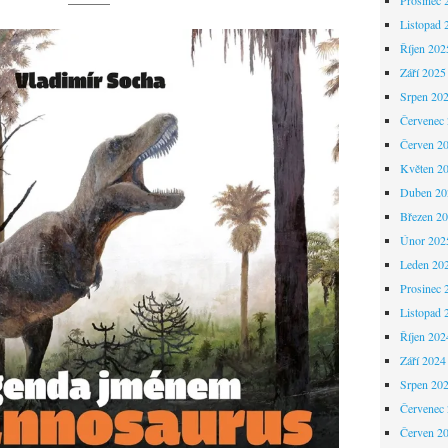
———
Listopad 
Říjen 202
Září 2025
Srpen 20
Červenec
Červen 2
Květen 2
Duben 20
Březen 2
Únor 202
Leden 20
Prosinec 
Listopad 
Říjen 202
Září 2024
Srpen 20
Červenec
Červen 2