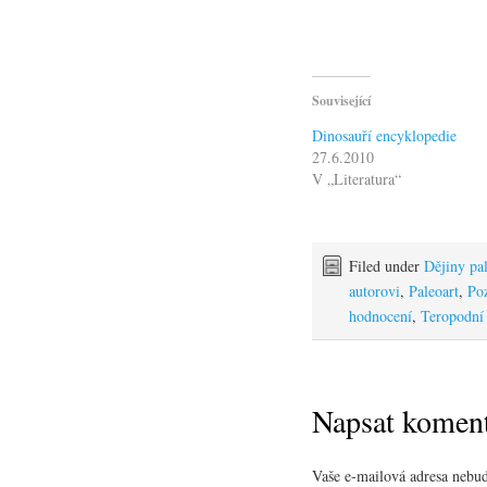
Související
Dinosauří encyklopedie
27.6.2010
V „Literatura“
Filed under
Dějiny pa
autorovi
,
Paleoart
,
Poz
hodnocení
,
Teropodní 
Napsat komen
Vaše e-mailová adresa nebud