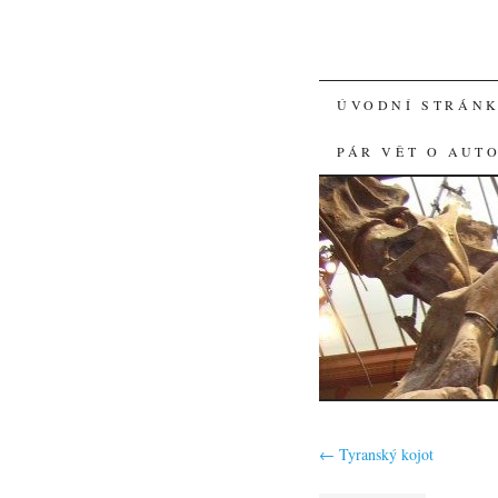
SKIP
ÚVODNÍ STRÁN
TO
PÁR VĚT O AUT
CONTENT
←
Tyranský kojot