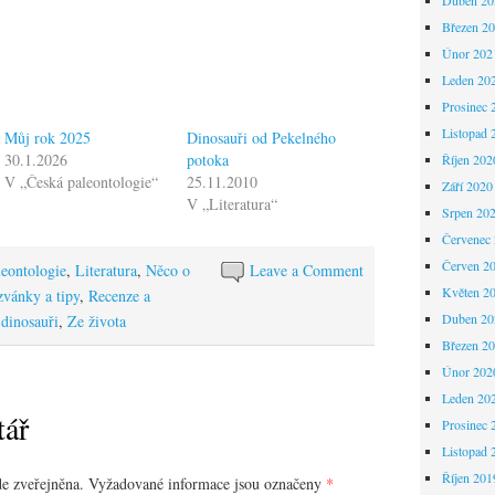
Březen 2
Únor 202
Leden 20
Prosinec 
Listopad 
Můj rok 2025
Dinosauři od Pekelného
30.1.2026
potoka
Říjen 202
V „Česká paleontologie“
25.11.2010
Září 2020
V „Literatura“
Srpen 20
Červenec
Červen 2
leontologie
,
Literatura
,
Něco o
Leave a Comment
Květen 2
vánky a tipy
,
Recenze a
Duben 20
dinosauři
,
Ze života
Březen 2
Únor 202
Leden 20
tář
Prosinec 
Listopad 
Říjen 201
e zveřejněna.
Vyžadované informace jsou označeny
*