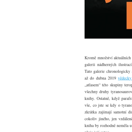
Kromě množství aktuálních 
galerii nádherných ilustr
Tato galerie chronologicky
až do dubna 2019
vědecky
„atlasem“ této skupiny ter
všechny druhy tyranosauro
knihy. Ostatně, když parafr
vše, co jste se kdy o tyrano
zkrátka zajímají samotní di
cokoliv jiného, jen vzdálen
kniha by rozhodně neměla u