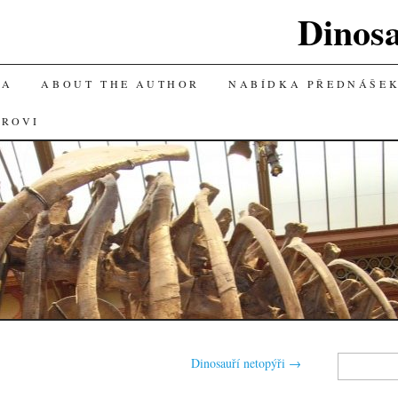
Dinos
KA
ABOUT THE AUTHOR
NABÍDKA PŘEDNÁŠE
OROVI
Vyhledávání
Dinosauří netopýři
→