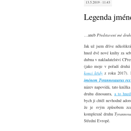
13.5.2019 · 11:43
Legenda jmén
…aneb
Představení mé druhé
Jak už jsem dříve několikr
hned dvě nové knihy za se
dubna v nakladatelství CPre
(jako moje v pořadí druhá 
konci křídy
z roku 2017). 
jménem Tyrannosaurus rex
název napovídá, tato knížka
druhu dinosaura,
a to hned
bych ji chtěl nevhodně adoro
že je svým způsobem zcel
komplexně druhu
Tyrannosa
Střední Evropě.