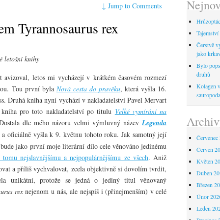
Nejnov
↓
Jump to Comments
Hrůzoptáci
em Tyrannosaurus rex
Tajemství 
Čerstvě vy
jako krka
 letošní knihy
Bylo pops
druhů
át avizoval, letos mi vycházejí v krátkém časovém rozmezí
Kolagen ve
bou. Tou první byla
Nová cesta do pravěku
, která vyšla 16.
sauropod
ss. Druhá kniha nyní vychází v nakladatelství Pavel Mervart
kniha pro toto nakladatelství po titulu
Velké vymírání na
Archiv
Dostala dle mého názoru velmi výmluvný název
Legenda
a oficiálně vyšla k 9. květnu tohoto roku. Jak samotný její
Červenec
 bude jako první moje literární dílo cele věnováno jedinému
Červen 2
 tomu nejslavnějšímu a nejpopulárnějšímu ze všech
. Aniž
Květen 2
vat a příliš vychvalovat, zcela objektivně si dovolím tvrdit,
Duben 20
a unikátní, protože se jedná o jediný titul věnovaný
Březen 2
urus rex
nejenom u nás, ale nejspíš i (přinejmenším) v celé
Únor 202
Leden 20
Prosinec 