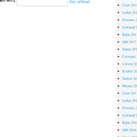
Jiný příklad
Únor 201
Leden 20
Prosinec 
Listopad 
Říjen 201
Září 2017
Srpen 20
Červenec
Červen 2
Květen 2
Duben 20
Březen 2
Únor 201
Leden 20
Prosinec 
Listopad 
Říjen 201
Září 2016
Srpen 20