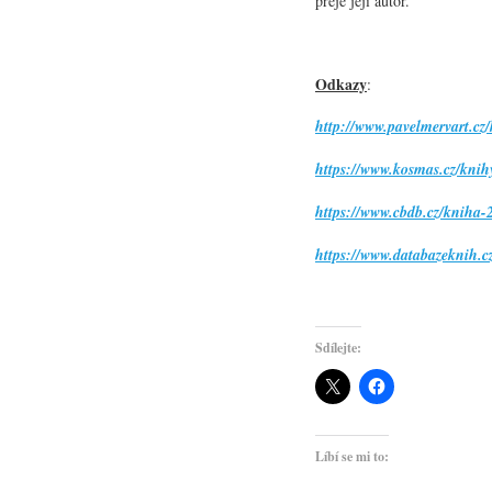
přeje její autor.
Odkazy
:
http://www.pavelmervart.c
https://www.kosmas.cz/kni
https://www.cbdb.cz/kniha
https://www.databazeknih.
Sdílejte:
Líbí se mi to: