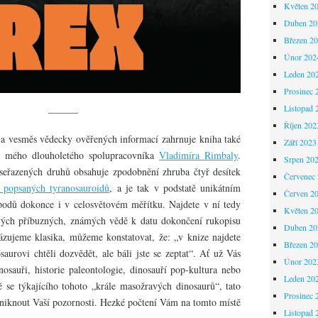
Květen 2
Duben 20
Březen 2
Únor 202
Leden 20
Prosinec 
Listopad 
———
Říjen 202
a vesměs vědecky ověřených informací zahrnuje kniha také
Září 2023
ací mého dlouholetého spolupracovníka
Vladimíra Rimbaly
.
Srpen 20
 seřazených druhů obsahuje zpodobnění zhruba čtyř desítek
Červenec
 popsaných tyranosauroidů
, a je tak v podstatě unikátním
Červen 2
opodů dokonce i v celosvětovém měřítku. Najdete v ní tedy
Květen 2
vých příbuzných, známých vědě k datu dokončení rukopisu
Duben 20
ázujeme klasika, můžeme konstatovat, že: „v knize najdete
Březen 2
saurovi chtěli dozvědět, ale báli jste se zeptat“. Ať už Vás
Únor 202
nosauři, historie paleontologie, dinosauří pop-kultura nebo
Leden 20
ě se týkajícího tohoto „krále masožravých dinosaurů“, tato
Prosinec 
niknout Vaší pozornosti. Hezké počtení Vám na tomto místě
Listopad 