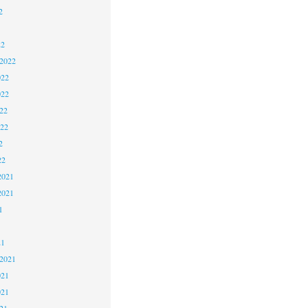
2
22
 2022
022
022
22
022
2
22
2021
2021
1
21
 2021
021
021
21