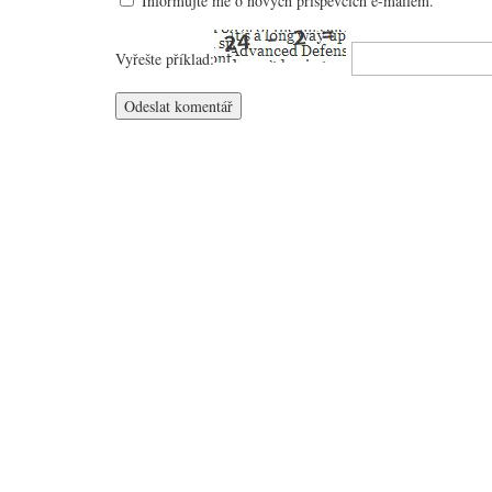
Informujte mě o nových příspěvcích e-mailem.
Vyřešte příklad: