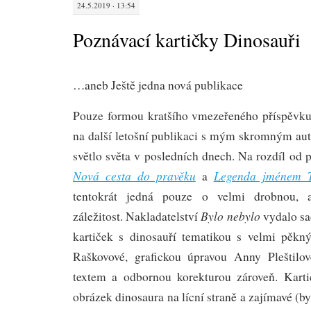
24.5.2019 · 13:54
Poznávací kartičky Dinosauři
…aneb Ještě jedna nová publikace
Pouze formou kratšího vmezeřeného příspěvku
na další letošní publikaci s mým skromným auto
světlo světa v posledních dnech. Na rozdíl od
Nová cesta do pravěku
Legenda jménem T
a
tentokrát jedná pouze o velmi drobnou, 
Bylo nebylo
záležitost. Nakladatelství
vydalo sa
kartiček s dinosauří tematikou s velmi pěkn
Raškovové, grafickou úpravou Anny Plešti
textem a odbornou korekturou zároveň. Karti
obrázek dinosaura na lícní straně a zajímavé (b