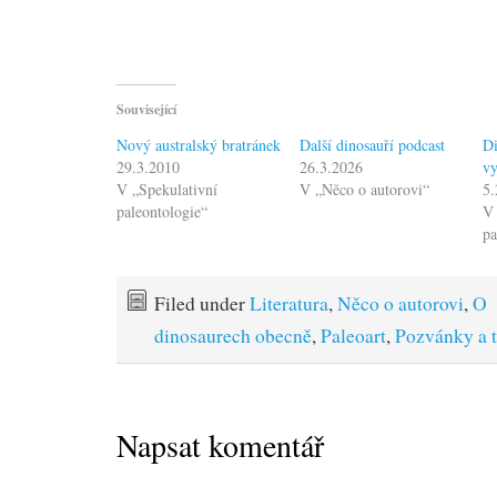
Související
Nový australský bratránek
Další dinosauří podcast
Di
29.3.2010
26.3.2026
v
V „Spekulativní
V „Něco o autorovi“
5.
paleontologie“
V 
pa
Filed under
Literatura
,
Něco o autorovi
,
O
dinosaurech obecně
,
Paleoart
,
Pozvánky a t
Napsat komentář