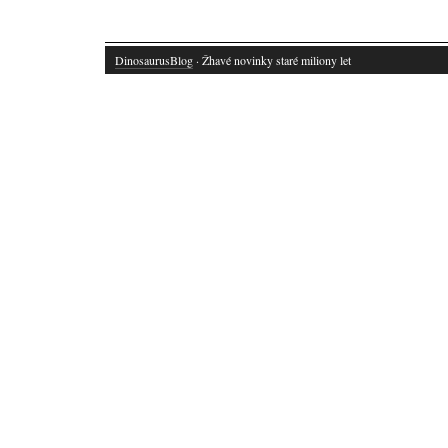
DinosaurusBlog
· Žhavé novinky staré miliony let