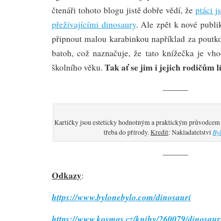
čtenáři tohoto blogu jistě dobře vědí, že
ptáci j
přežívajícími dinosaury
. Ale zpět k nové publik
připnout malou karabinkou například za poutko
batoh, což naznačuje, že tato knížečka je vh
Tak ať se jim i jejich rodičům l
školního věku.
———
Kartičky jsou esteticky hodnotným a praktickým průvodcem d
By
třeba do přírody.
Kredit
: Nakladatelství
———
Odkazy
:
https://www.bylonebylo.com/dinosauri
https://www.kosmas.cz/knihy/260079/dinosauri