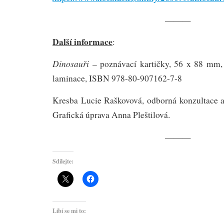
———
Další informace
:
Dinosauři
– poznávací kartičky, 56 x 88 mm, o
laminace, ISBN 978-80-907162-7-8
Kresba Lucie Raškovová, odborná konzultace a
Grafická úprava Anna Pleštilová.
———
Sdílejte:
Líbí se mi to: