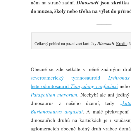
jsou zkrátka
Dinosauři
něm na straně zadní.
do muzea, školy nebo třeba na výlet do příro
———
Dinosauři
Celkový pohled na poznávací kartičky
.
Kredit
: 
———
Obecně se zde setkáte s méně známými druh
Lythrona
severoamerický tyranosauroid
Tianyulong confuciusi
heterodontosaurid
neb
Patagotitan mayorum
. Nechybí ale ani jedin
„kut
dinosaurus z našeho území, tedy
Burianosaurus augustai
. A malé překvapení
dinosauřích druhů na kartičkách je i součas
aglomeracích obecně hojný druh vrabec domác