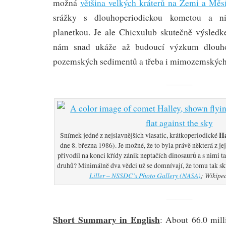
možná
většina velkých kráterů na Zemi a Měs
srážky s dlouhoperiodickou kometou a ni
planetkou. Je ale Chicxulub skutečně výsled
nám snad ukáže až budoucí výzkum dlouho
pozemských sedimentů a třeba i mimozemských 
———
Ha
Snímek jedné z nejslavnějších vlasatic, krátkoperiodické
dne 8. března 1986). Je možné, že to byla právě některá z je
přivodil na konci křídy zánik neptačích dinosaurů a s nimi t
druhů? Minimálně dva vědci už se domnívají, že tomu tak sk
Liller
–
NSSDC’s Photo Gallery (NASA)
; Wikiped
———
Short Summary in English
: About 66.0 mill