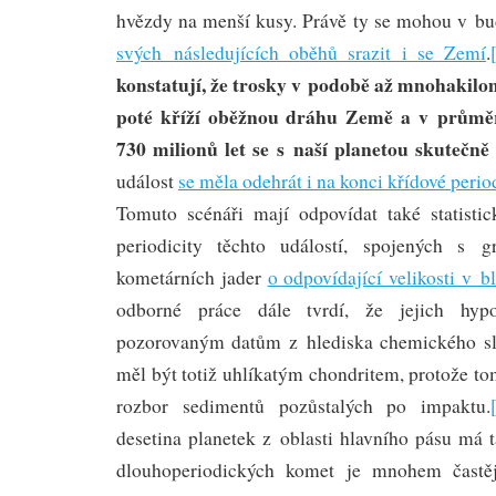
hvězdy na menší kusy. Právě ty se mohou v 
svých následujících oběhů srazit i se Zemí
.
konstatují, že trosky v podobě až mnohakil
poté kříží oběžnou dráhu Země a v průmě
730 milionů let se s naší planetou skutečně 
událost
se měla odehrát i na konci křídové perio
Tomuto scénáři mají odpovídat také statisti
periodicity těchto událostí, spojených s gr
kometárních jader
o odpovídající velikosti v b
odborné práce dále tvrdí, že jejich hyp
pozorovaným datům z hlediska chemického sl
měl být totiž uhlíkatým chondritem, protože t
rozbor sedimentů pozůstalých po impaktu.
desetina planetek z oblasti hlavního pásu má t
dlouhoperiodických komet je mnohem častěj