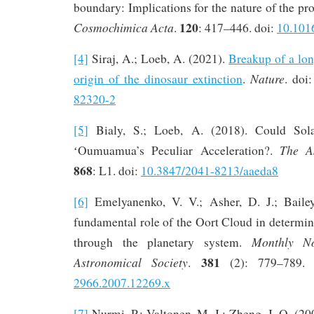
boundary: Implications for the nature of the pro
120
Cosmochimica Acta
.
: 417–446. doi:
10.101
[4]
Siraj, A.; Loeb, A. (2021).
Breakup of a lon
Nature
origin of the dinosaur extinction
.
. doi
82320-2
[5]
Bialy, S.; Loeb, A. (2018). Could Sola
The As
ʻOumuamua’s Peculiar Acceleration?.
868
: L1. doi:
10.3847/2041-8213/aaeda8
[6]
Emelyanenko, V. V.; Asher, D. J.; Baile
fundamental role of the Oort Cloud in determin
Monthly No
through the planetary system.
381
Astronomical Society
.
(2): 779–789.
2966.2007.12269.x
[7]
Nurmi, P.; Valtonen, M. J.; Zheng, J. Q. (20