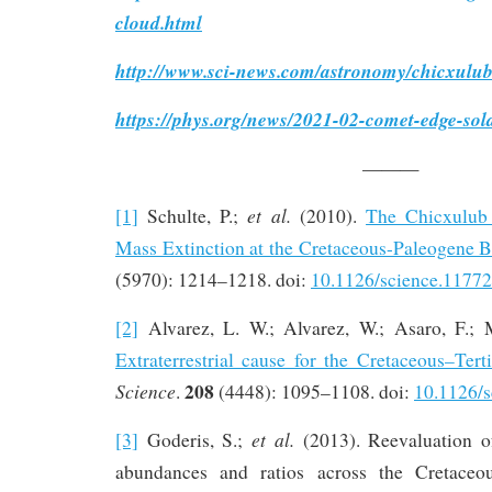
cloud.html
http://www.sci-news.com/astronomy/chicxulu
https://phys.org/news/2021-02-comet-edge-sol
———
et al.
[1]
Schulte, P.;
(2010).
The Chicxulub
Mass Extinction at the Cretaceous-Paleogene 
(5970): 1214–1218. doi:
10.1126/science.1177
[2]
Alvarez, L. W.; Alvarez, W.; Asaro, F.; 
Extraterrestrial cause for the Cretaceous–Terti
208
Science
.
(4448): 1095–1108. doi:
10.1126/s
et al.
[3]
Goderis, S.;
(2013). Reevaluation o
abundances and ratios across the Cretaceo