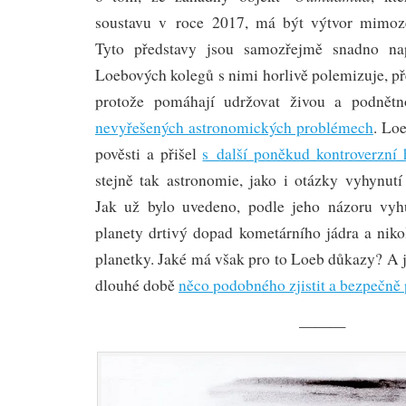
soustavu v roce 2017, má být výtvor mimoze
Tyto představy jsou samozřejmě snadno n
Loebových kolegů s nimi horlivě polemizuje, př
protože pomáhají udržovat živou a podnět
nevyřešených astronomických problémech
. Loe
pověsti a přišel
s další poněkud kontroverzní
stejně tak astronomie, jako i otázky vyhynutí
Jak už bylo uvedeno, podle jeho názoru vyh
planety drtivý dopad kometárního jádra a niko
planetky. Jaké má však pro to Loeb důkazy? A 
dlouhé době
něco podobného zjistit a bezpečně
———