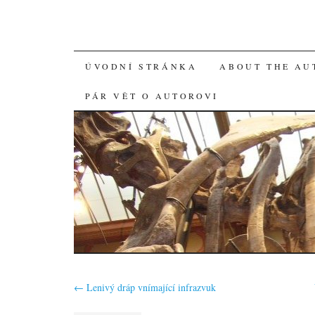
SKIP
ÚVODNÍ STRÁNKA
ABOUT THE AU
TO
PÁR VĚT O AUTOROVI
CONTENT
←
Lenivý dráp vnímající infrazvuk