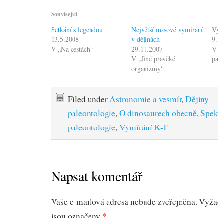
Související
Setkání s legendou
Největší masové vymírání
V
13.5.2008
v dějinách
9.
V „Na cestách“
29.11.2007
V 
V „Jiné pravěké
pa
organizmy“
Filed under
Astronomie a vesmír
,
Dějiny
paleontologie
,
O dinosaurech obecně
,
Spek
paleontologie
,
Vymírání K-T
Napsat komentář
Vaše e-mailová adresa nebude zveřejněna.
Vyža
jsou označeny
*