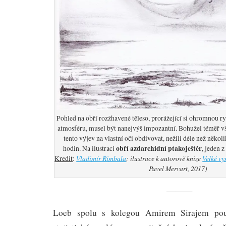
Pohled na obří rozžhavené těleso, prorážející si ohromnou r
atmosféru, musel být nanejvýš impozantní. Bohužel téměř vš
tento výjev na vlastní oči obdivovat, nežili déle než někol
obří azdarchidní ptakoještěr
hodin. Na ilustraci
, jeden 
Vladimír Rimbala
; ilustrace k autorově knize
Velké vy
Kredit
:
Pavel Mervart, 2017)
———
Loeb spolu s kolegou Amirem Sirajem pou