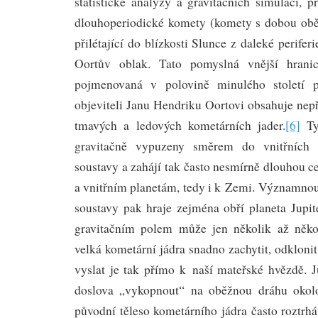
statistické analýzy a gravitačních simulací, 
dlouhoperiodické komety (komety s dobou oběh
přilétající do blízkosti Slunce z daleké perifer
Oortův oblak. Tato pomyslná vnější hranic
pojmenovaná v polovině minulého století
objeviteli Janu Hendriku Oortovi obsahuje nep
tmavých a ledových kometárních jader.
[6]
Ty
gravitačně vypuzeny směrem do vnitřních č
soustavy a zahájí tak často nesmírně dlouhou 
a vnitřním planetám, tedy i k Zemi. Významnou 
soustavy pak hraje zejména obří planeta Jupit
gravitačním polem může jen několik až někol
velká kometární jádra snadno zachytit, odklonit
vyslat je tak přímo k naší mateřské hvězdě. 
doslova „vykopnout“ na oběžnou dráhu okol
původní těleso kometárního jádra často roztrh