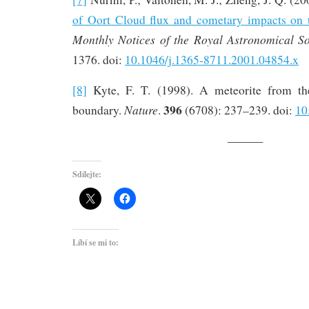
of Oort Cloud flux and cometary impacts on t
Monthly Notices of the Royal Astronomical So
1376. doi:
10.1046/j.1365-8711.2001.04854.x
[8]
Kyte, F. T. (1998). A meteorite from the
396
Nature
boundary.
.
(6708): 237–239. doi:
10
———
Sdílejte:
Líbí se mi to: