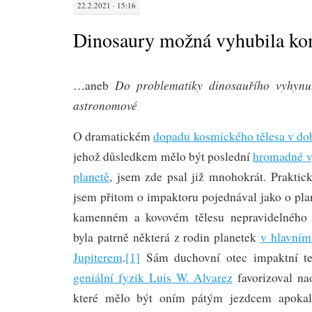
22.2.2021 · 15:16
Dinosaury možná vyhubila ko
Do problematiky dinosauřího vyhynu
…aneb
astronomové
O dramatickém
dopadu kosmického tělesa v dob
jehož důsledkem mělo být poslední
hromadné v
planetě
, jsem zde psal již mnohokrát. Praktic
jsem přitom o impaktoru pojednával jako o plan
kamenném a kovovém tělesu nepravidelného 
byla patrně některá z rodin planetek
v hlavní
Jupiterem
.
[1]
Sám duchovní otec impaktní te
geniální fyzik Luis W. Alvarez
favorizoval na
které mělo být oním pátým jezdcem apokaly