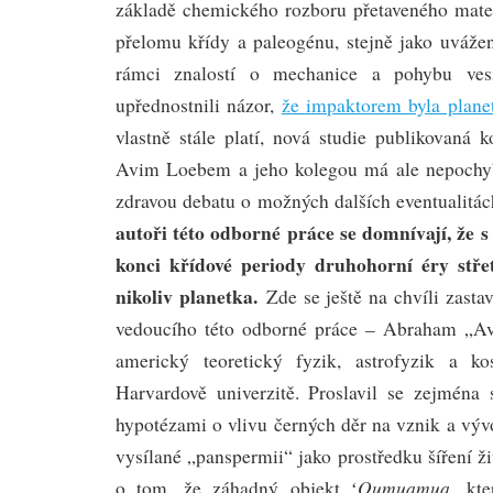
základě chemického rozboru přetaveného materi
přelomu křídy a paleogénu, stejně jako uváže
rámci znalostí o mechanice a pohybu vesm
upřednostnili názor,
že impaktorem byla plane
vlastně stále platí, nová studie publikovaná 
Avim Loebem a jeho kolegou má ale nepochybn
zdravou debatu o možných dalších eventualitác
autoři této odborné práce se domnívají, že 
konci křídové periody druhohorní éry stře
nikoliv planetka.
Zde se ještě na chvíli zast
vedoucího této odborné práce – Abraham „Avi
americký teoretický fyzik, astrofyzik a k
Harvardově univerzitě. Proslavil se zejména
hypotézami o vlivu černých děr na vznik a výv
vysílané „panspermii“ jako prostředku šíření ž
Oumuamua
o tom, že záhadný objekt ʻ
, kte