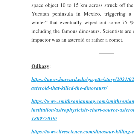
space object 10 to 15 km across struck off th
Yucatan peninsula in Mexico, triggering a 
winter“ that eventually wiped out some 75 %
including the famous dinosaurs. Scientists are s
impactor was an asteroid or rather a comet.
———
Odkazy
:
https://news.harvard.edu/gazette/story/2021/0
asteroid-that-killed-the-dinosaurs/
https://www.smithsonianmag.com/smithsonian
institution/astrophysicists-chart-source-astero
180977019/
https://www.livescience.com/dinosaur-killing-