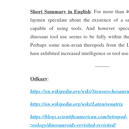
Short Summary in English
: For more than 40
laymen speculate about the existence of a s
capable of using tools. And however specu
dinosaur tool use seems to be fully within the
Perhaps some non-avian theropods from the L
have exhibited increased intelligence or tool use
———
Odkazy
:
https://en.wikipedia.org/wiki/Stenonychosaur
https://en.wikipedia.org/wiki/Latenivenatrix
https://blogs.scientificamerican.com/tetrapod-
zoology/dinosauroids-revisited-revisited/