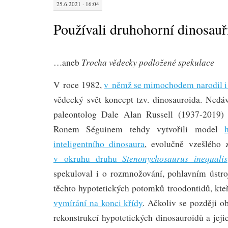
25.6.2021 · 16:04
Používali druhohorní dinosauři
Trocha vědecky podložené spekulace
…aneb
V roce 1982,
v němž se mimochodem narodil i 
vědecký svět koncept tzv. dinosauroida. Ned
paleontolog Dale Alan Russell (1937-2019)
Ronem Séguinem tehdy vytvořili model
inteligentního dinosaura
, evolučně vzešlého 
Stenonychosaurus inequalis
v okruhu druhu
spekuloval i o rozmnožování, pohlavním ústro
těchto hypotetických potomků troodontidů, kte
vymírání na konci křídy
. Ačkoliv se později ob
rekonstrukcí hypotetických dinosauroidů a jejic