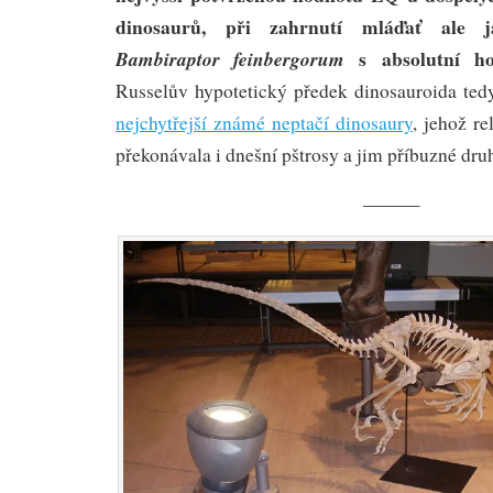
dinosaurů, při zahrnutí mláďať ale 
s absolutní ho
Bambiraptor feinbergorum
Russelův hypotetický předek dinosauroida te
nejchytřejší známé neptačí dinosaury
, jehož re
překonávala i dnešní pštrosy a jim příbuzné dru
———