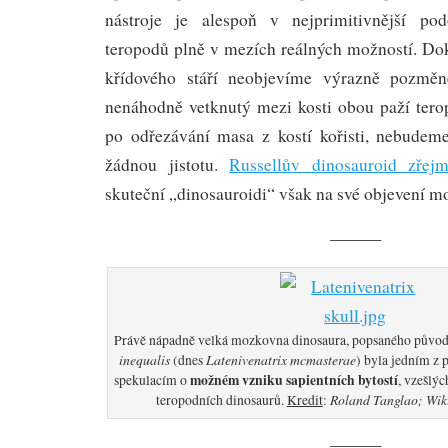
nástroje je alespoň v nejprimitivnější po
teropodů plně v mezích reálných možností. Do
křídového stáří neobjevíme výrazně pozmě
nenáhodně vetknutý mezi kosti obou paží tero
po odřezávání masa z kostí kořisti, nebudem
žádnou jistotu.
Russellův dinosauroid zřejm
skuteční „dinosauroidi“ však na své objevení m
———
Právě nápadně velká mozkovna dinosaura, popsaného půvo
inequalis
Latenivenatrix mcmasterae
(dnes
) byla jedním z
možném vzniku sapientních bytostí
spekulacím o
, vzešlý
Roland Tanglao; Wik
teropodních dinosaurů.
Kredit
:
———