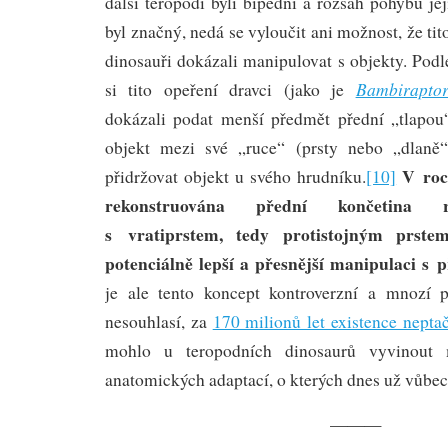
další teropodi byli bipední a rozsah pohybu je
byl značný, nedá se vyloučit ani možnost, že tito
dinosauři dokázali manipulovat s objekty. Pod
Bambirapto
si tito opeření dravci (jako je
dokázali podat menší předmět přední „tlapou“
objekt mezi své „ruce“ (prsty nebo „dlaně“
V roc
přidržovat objekt u svého hrudníku.
[10]
rekonstruována přední končetin
s vratiprstem, tedy protistojným prste
potenciálně lepší a přesnější manipulaci s 
je ale tento koncept kontroverzní a mnozí 
nesouhlasí, za
170 milionů let existence nepta
mohlo u teropodních dinosaurů vyvinout 
anatomických adaptací, o kterých dnes už vůbec
———