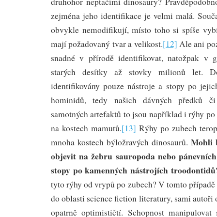
druhohor neptačími dinosaury? Pravděpodobno
zejména jeho identifikace je velmi malá. Souča
obvykle nemodifikují, místo toho si spíše vybír
mají požadovaný tvar a velikost.
[12]
Ale ani po
snadné v přírodě identifikovat, natožpak v 
starých desítky až stovky milionů let. 
identifikovány pouze nástroje a stopy po jeji
hominidů, tedy našich dávných předků či
samotných artefaktů to jsou například i rýhy p
na kostech mamutů.
[13]
Rýhy po zubech terop
Mohli 
mnoha kostech býložravých dinosaurů.
objevit na žebru sauropoda nebo pánevních
stopy po kamenných nástrojích troodontidů
tyto rýhy od vrypů po zubech? V tomto případě
do oblasti science fiction literatury, sami autoři
opatrně optimističtí. Schopnost manipulovat