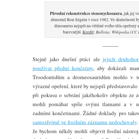
Původní rekonstrukce stenonychosaura
, jak jej 
zhmotnil Ron Séguin v roce 1982. Ve skutečnosti by
dinosaurus nejspíš na většině svého těla opeřený 
Ballista; Wikipedia (CC 
barevnější.
Kredit
:
———
Stejně jako dnešní ptáci ale
jejich druhoho
používat přední končetiny
, aby dokázali man
Troodontidům a dromeosauridům mohlo v t
výrazné opeření, které by nejspíš představoval
při pokusu o sebrání jakéhokoliv objektu ze z
mohli pomáhat spíše svými tlamami a v ně
zadními končetinami. Žádné doklady pro tako
samozřejmě ve fosilním záznamu nedochovaly
.
že bychom někdy mohli objevit fosilní nástro