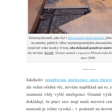
Velociraptor mongoliensis
Deinonychosauři, jako byl i
, jeh
na snímku, patřili k vůbec nejinteligentnějším dinosaurům. 
zda dokázali používat nástr
relativně velké mozky. O tom,
Vlastní snímek z expozice Přírodovědecké
nic nevíme.
Kredit
:
únor 2009.
———
Jakékoliv
poměřování inteligence mezi různý
ale velmi ošidná věc, nevíme například ani to,
znamená vždy vyšší inteligenci. Ostatně výz
dokládají, že ptáci sice mají malá nervová cent
neuronů je velmi vysoká – v podstatě na úrovni