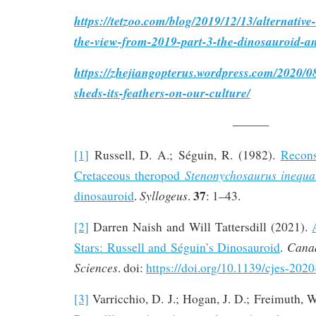
https://tetzoo.com/blog/2019/12/13/alternative
the-view-from-2019-part-3-the-dinosauroid-a
https://zhejiangopterus.wordpress.com/2020/0
sheds-its-feathers-on-our-culture/
———
[1]
Russell, D. A.; Séguin, R. (1982).
Recons
Stenonychosaurus inequa
Cretaceous theropod
37
Syllogeus
dinosauroid
.
.
: 1–43.
[2]
Darren Naish and Will Tattersdill (2021).
Canad
Stars: Russell and Séguin’s Dinosauroid
.
Sciences
. doi:
https://doi.org/10.1139/cjes-202
[3]
Varricchio, D. J.; Hogan, J. D.; Freimuth, W