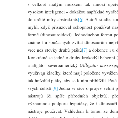
s celkově malým mozkem tak mnozí opeřen
vysokou inteligenci – dokážou například vyrábě
do určité míry abstraktně.
[6]
Autoři studie kon
mýlil, když přisuzoval schopnost používat nás
formě (dinosauroidovi). Jednoduchou formu pou
známe i u současných zvířat dinosaurům nejví
více než stovky druhů ptáků
[7]
a dokonce i u 
Konkrétně se jedná o druhy krokodýl bahenní 
Alligator mississip
a aligátor severoamerický (
využívají klacíky, které mají položené vyváženě
tak hnízdící ptáky, aby se k nim přiblížili. Poté 
svých čelistí.
[9]
Jedná se sice o projev velmi p
nástrojů (či spíše přírodních objektů), p
významnou podporu hypotézy, že i dinosauři
nástroje používat. Vzhledem k tomu, že dein