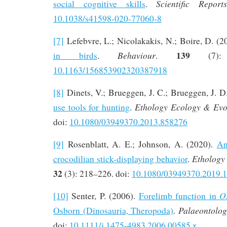
Scienti
fi
c Report
social cognitive skills
.
10.1038/s41598-020-77060-8
[7]
Lefebvre, L.; Nicolakakis, N.; Boire, D. (2
139
Behaviour
in birds
.
.
(7)
10.1163/156853902320387918
[8]
Dinets, V.; Brueggen, J. C.; Brueggen, J. D
Ethology Ecology & Evo
use tools for hunting
.
doi:
10.1080/03949370.2013.858276
[9]
Rosenblatt, A. E.; Johnson, A. (2020).
An
Ethology
crocodilian stick-displaying behavior
.
32
(3): 218–226. doi:
10.1080/03949370.2019.
O
[10]
Senter, P. (2006).
Forelimb function in
Palaeontolog
Osborn (Dinosauria, Theropoda)
.
doi:
10.1111/j.1475-4983.2006.00585.x