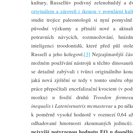
kultury, Russellův podivný zelenohnědý a 
originálem a zároveň i ikonou v populární kul
studie trojice paleontologů si nyní pomyslně
původní výzkumy a přináší nové a aktual
potravních návycích, rozmnožování, hníz
inteligenci troodontidů, které před půl sto
Russell a jeho kolegové.
[3]
Nejzajímavější část
možném používání nástrojů u těchto dinosaurů,
se detailně zabývali i tvůrci originálního ko
jaká nová zjištění se tedy v tomto směru obj
práce přepočítali encefalizační kvocient (v pods
Troodon formosu
mozku) u fosilií druhů
inequalis
Latenivenatrix mcmasterae
i
a po něko
k poměrně vysoké hodnotě v rozmezí 0,64 až 
odhadované hmotnosti zkoumaných jedinců
nejvyšší potvrzenou hodnotu EQ u dospělýc