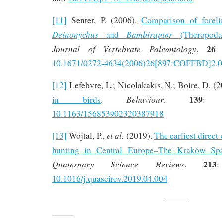
[11]
Senter, P. (2006).
Comparison of forel
Deinonychus
Bambiraptor
and
(Theropoda:
2
Journal of Vertebrate Paleontology
.
10.1671/0272-4634(2006)26[897:COFFBD]2.
[12]
Lefebvre, L.; Nicolakakis, N.; Boire, D. (
139
Behaviour
in birds
.
.
: 
10.1163/156853902320387918
et al.
[13]
Wojtal, P.,
(2019).
The earliest direc
hunting in Central Europe–The Kraków Spad
213
Quaternary Science Reviews
.
10.1016/j.quascirev.2019.04.004
———