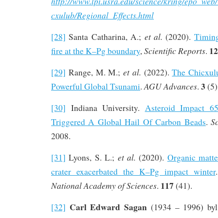
http://www.lpi.usra.edu/science/kring/epo_web
cxulub/Regional_Effects.html
et al.
[28]
Santa Catharina, A.;
(2020).
Timing
12
Scientific Reports
fire at the K–Pg boundary
,
.
et al.
[29]
Range, M. M.;
(2022).
The Chicxul
3
AGU Advances
Powerful Global Tsunami
.
.
(5)
[30]
Indiana University.
Asteroid Impact 6
S
Triggered A Global Hail Of Carbon Beads
.
2008.
et al.
[31]
Lyons, S. L.;
(2020).
Organic matte
crater exacerbated the K–Pg impact winter
117
National Academy of Sciences
.
(41).
Carl Edward Sagan
[32]
(1934 – 1996) byl 