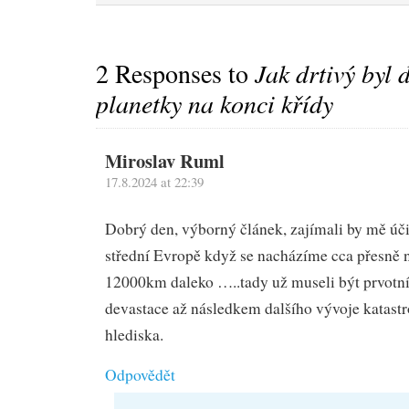
2 Responses to
Jak drtivý byl
planetky na konci křídy
Miroslav Ruml
17.8.2024 at 22:39
Dobrý den, výborný článek, zajímali by mě úč
střední Evropě když se nacházíme cca přesně n
12000km daleko …..tady už museli být prvotní
devastace až následkem dalšího vývoje katast
hlediska.
Odpovědět