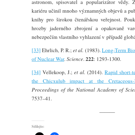
astronom, spisovatel a popularizátor vědy. 
kariéru učinil mnoho významných objevů a pub
knihy pro širokou čtenářskou veřejnost. Pou
hrozby jaderného zbrojení a opakovaně var
nebezpečím vlastního vyhlazení v případě globá
et al.
[33]
Ehrlich, P. R.;
(1983).
Long-Term Bio
222
Science
of Nuclear War
.
.
: 1293-1300.
et al.
[34]
Vellekoop, J.;
(2014).
Rapid short-t
the Chicxulub impact at the Cretaceous-
Proceedings of the National Academy of Scie
7537–41.
———
Sdílejte: