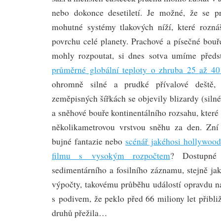
nebo dokonce desetiletí. Je možné, že se pr
mohutné systémy tlakových níží, které rozná
povrchu celé planety. Prachové a písečné bouř
mohly rozpoutat, si dnes sotva umíme předs
průměrné globální teploty o zhruba 25 až 4
ohromně silné a prudké přívalové deště,
zeměpisných šířkách se objevily blizardy (silné
a sněhové bouře kontinentálního rozsahu, kter
několikametrovou vrstvou sněhu za den. Zn
bujné fantazie nebo
scénář jakéhosi hollywood
filmu s vysokým rozpočtem
? Dostupné
sedimentárního a fosilního záznamu, stejně ja
výpočty, takovému průběhu událostí opravdu na
s podivem, že peklo před 66 miliony let přibliž
druhů přežila…