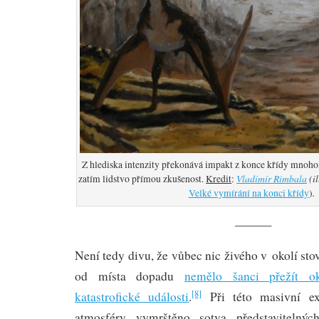
Z hlediska intenzity překonává impakt z konce křídy mnoho
Vladimír Rimbala
(i
zatím lidstvo přímou zkušenost.
Kredit
:
.
Velké vymírání na konci křídy
)
———
Není tedy divu, že vůbec nic živého v okolí sto
od místa dopadu
nemělo šanci přežít o
[8]
katastrofické události
.
Při této masivní ex
atmosféry vymrštěno sotva představitelnýc