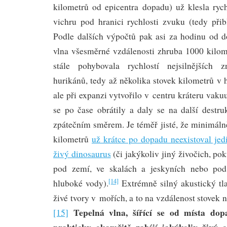
kilometrů od epicentra dopadu) už klesla rych
vichru pod hranici rychlosti zvuku (tedy při
Podle dalších výpočtů pak asi za hodinu od 
vlna všesměrné vzdálenosti zhruba 1000 kilome
stále pohybovala rychlostí nejsilnějších
hurikánů, tedy až několika stovek kilometrů v 
ale při expanzi vytvořilo v centru kráteru vak
se po čase obrátily a daly se na další destruk
zpátečním směrem. Je téměř jisté, že minimáln
kilometrů
už krátce po dopadu neexistoval jed
živý dinosaurus
(či jakýkoliv jiný živočich, po
pod zemí, ve skalách a jeskyních nebo pod
[14]
hluboké vody).
Extrémně silný akustický tla
živé tvory v mořích, a to na vzdálenost stovek n
Tepelná vlna, šířící se od místa dopa
[15]
prakticky okamžitě zabíjí jakýkoliv živý 