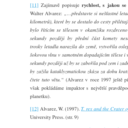
rychlost, s jakou s
[11]
Zajímavě popisuje
„…představte si nešťastné letad
Walter Alvarez:
kilometrů), které by se dostalo do cesty přiléta
bylo řítícím se tělesem v okamžiku rozdrceno
sekundy později by přední část komety nes
trosky letadla narazila do země, vytvořila osle
šokovou vlnu v samotném dopadajícím tělese i v
sekundy později už by se zabořila pod zem i z
by zažila kataklyzmatickou zkázu za dobu kratš
čtete tuto větu.“
(Alvarez v roce 1997 ještě p
však pokládáme impaktor s největší pravděpo
planetku).
T. rex and the Crater 
[12]
Alvarez, W. (1997).
University Press. (str. 9)