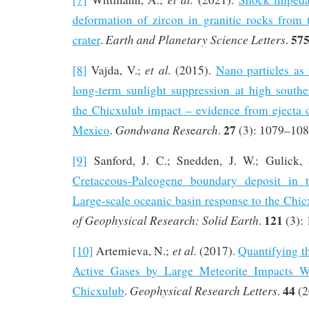
deformation of zircon in granitic rocks from
57
Earth and Planetary Science Letters
crater
.
.
et al.
[8]
Vajda, V.;
(2015).
Nano particles as 
long-term sunlight suppression at high southe
the Chicxulub impact – evidence from ejecta d
27
Gondwana Res
arch
Mexico
.
e
.
(3): 1079–108
[9]
Sanford, J. C.; Snedden, J. W.; Gulick,
Cretaceous-Paleogene boundary deposit in 
Large-scale oceanic basin response to the Chi
121
of Geophysical Research: Solid Earth
.
(3):
et al.
[10]
Artemieva, N.;
(2017).
Quantifying t
Active Gases by Large Meteorite Impacts W
44
Geophysical Research Letters
Chicxulub
.
.
(2