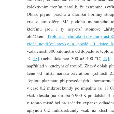
kolektivním třením natolik, že extrémně zvyšu
Oblak plynu, prachu a úlomků horniny stou
vrstev atmosféry. Má podobu mohutného te
kterému jsou i ty největší atomové „hři
obláčkem.
Teplota v jeho okolí dosahuje asi 8
vidět nejdříve stovky a později i tisíce k
vzdálenosti 800 kilometrů od dopadu se teplota
°C
[18]
(nebo dokonce 300 až 400 °C)
[19]
, 
například v kuchyňské troubě. Žhavý oblak pl
žene od místa nárazu závratnou rychlostí 2
Teplota plazmatu při provedených laboratorníc
v čase 0,2 mikrosekundy po impaktu asi 18 0
však klesala (na zhruba 6 900 K po dalších 4 
v tomto místě byl na začátku expanze odhadnu
uplynutí 0,2 mikrosekundy však už klesl n