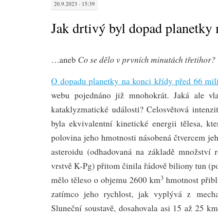
20.9.2023 · 15:39
Jak drtivý byl dopad planetky 
Co se dělo v prvních minutách třetihor?
…aneb
O dopadu planetky na konci křídy před 66 mili
webu pojednáno již mnohokrát. Jaká ale vlas
kataklyzmatické události? Celosvětová intenzi
byla ekvivalentní kinetické energii tělesa, kt
polovina jeho hmotnosti násobená čtvercem jeh
asteroidu (odhadovaná na základě množství r
vrstvě K-Pg) přitom činila řádově biliony tun (
3
mělo těleso o objemu 2600 km
hmotnost přibli
zatímco jeho rychlost, jak vyplývá z mech
Sluneční soustavě, dosahovala asi 15 až 25 k