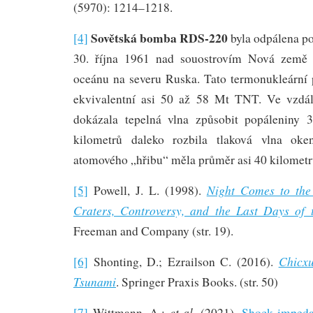
(5970): 1214–1218.
Sovětská bomba RDS-220
[4]
byla odpálena po
30. října 1961 nad souostrovím Nová země
oceánu na severu Ruska. Tato termonukleární 
ekvivalentní asi 50 až 58 Mt TNT. Ve vzdál
dokázala tepelná vlna způsobit popáleniny 3
kilometrů daleko rozbila tlaková vlna oke
atomového „hřibu“ měla průměr asi 40 kilometr
Night Comes to the
[5]
Powell, J. L. (1998).
Craters, Controversy, and the Last Days of 
Freeman and Company (str. 19).
Chicx
[6]
Shonting, D.; Ezrailson C. (2016).
Tsunami
. Springer Praxis Books. (str. 50)
et al.
[7]
Wittmann, A.;
(2021).
Shock impeda