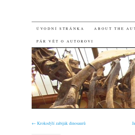
SKIP
ÚVODNÍ STRÁNKA
ABOUT THE AU
TO
PÁR VĚT O AUTOROVI
CONTENT
←
Krokodýlí zabiják dinosaurů
J