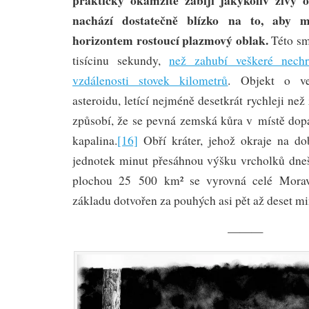
nachází dostatečně blízko na to, aby 
horizontem rostoucí plazmový oblak.
Této sm
tisícinu sekundy,
než zahubí veškeré nech
vzdálenosti stovek kilometrů
. Objekt o ve
asteroidu, letící nejméně desetkrát rychleji ne
způsobí, že se pevná zemská kůra v místě dop
kapalina.
[16]
Obří kráter, jehož okraje na do
jednotek minut přesáhnou výšku vrcholků dneš
plochou 25 500 km² se vyrovná celé Morav
základu dotvořen za pouhých asi pět až deset mi
———