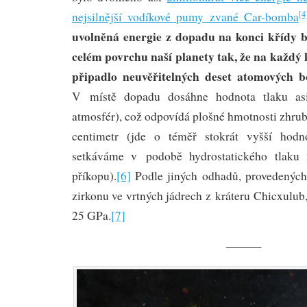
[4
nejsilnější vodíkové pumy zvané Car-bomba
uvolněná energie z dopadu na konci křídy by
celém povrchu naší planety tak, že na každý 
připadlo neuvěřitelných deset atomových 
V místě dopadu dosáhne hodnota tlaku a
atmosfér), což odpovídá plošné hmotnosti zhrub
centimetr (jde o téměř stokrát vyšší hodn
setkáváme v podobě hydrostatického tlaku
příkopu).
[6]
Podle jiných odhadů, provedenýc
zirkonu ve vrtných jádrech z kráteru Chicxulub,
25 GPa.
[7]
———