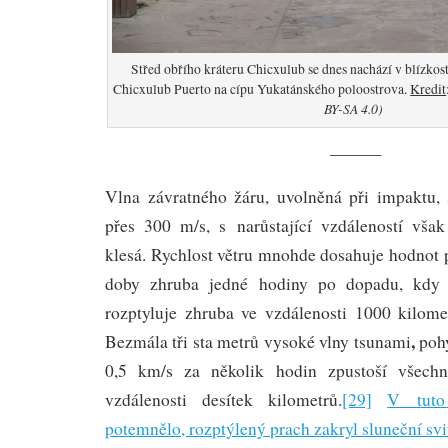
Střed obřího kráteru Chicxulub se dnes nachází v blízkos
Chicxulub Puerto na cípu Yukatánského poloostrova.
Kredit
BY-SA 4.0)
———
Vlna závratného žáru, uvolněná při impaktu, 
přes 300 m/s, s narůstající vzdáleností však 
klesá. Rychlost větru mnohde dosahuje hodnot p
doby zhruba jedné hodiny po dopadu, kdy 
rozptyluje zhruba ve vzdálenosti 1000 kilom
,
Bezmála tři sta metrů vysoké vlny tsunami
pohy
0,5 km/s za několik hodin zpustoší všechn
vzdálenosti desítek kilometrů.
[29]
V tuto
potemnělo, rozptýlený prach zakryl sluneční svi