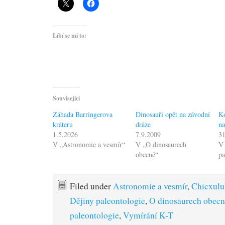
Líbí se mi to:
Související
Záhada Barringerova
Dinosauři opět na závodní
Ko
kráteru
dráze
na
1.5.2026
7.9.2009
31
V „Astronomie a vesmír“
V „O dinosaurech
V 
obecně“
pa
Filed under
Astronomie a vesmír
,
Chicxulu
Dějiny paleontologie
,
O dinosaurech obec
paleontologie
,
Vymírání K-T