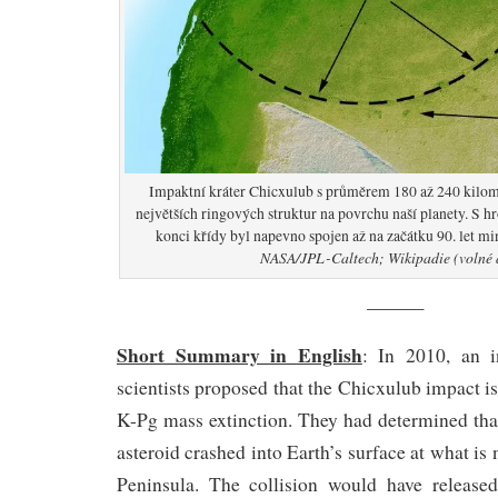
Impaktní kráter Chicxulub s průměrem 180 až 240 kilom
největších ringových struktur na povrchu naší planety. 
konci křídy byl napevno spojen až na začátku 90. let mi
NASA/JPL-Caltech; Wikipadie (volné 
———
Short Summary in English
: In 2010, an i
scientists proposed that the Chicxulub impact i
K-Pg mass extinction. They had determined tha
asteroid crashed into Earth’s surface at what i
Peninsula. The collision would have release