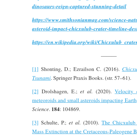
dinosaurs-reign-captured-stunning-detail
https://www.smithsonianmag.com/science-natu
asteroid-impact-chicxulub-crater-timeline-de
https://en.wikipedia.org/wiki/Chicxulub_crate
———
Chicx
[1]
Shonting, D.; Ezrailson C. (2016).
Tsunami
. Springer Praxis Books. (str. 57–61).
et al.
[2]
Drolshagen, E.;
(2020).
Velocity 
meteoroids and small asteroids impacting Earth
184
Science
.
: 104869.
et al.
[3]
Schulte, P.;
(2010).
The Chicxulub
Mass Extinction at the Cretaceous-Paleogene 