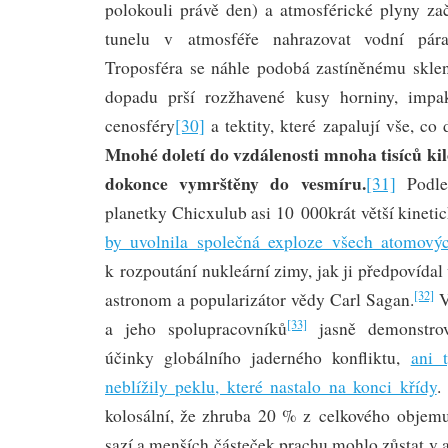
polokouli právě den) a atmosférické plyny za
tunelu v atmosféře nahrazovat vodní pára
Troposféra se náhle podobá zastíněnému skle
dopadu prší rozžhavené kusy horniny, impakt
cenosféry
[30]
a tektity, které zapalují vše, co
Mnohé doletí do vzdálenosti mnoha tisíců ki
dokonce vymrštěny do vesmíru.
[31]
Podle
planetky Chicxulub asi 10 000krát větší kineti
by uvolnila společná exploze všech atomový
k rozpoutání nukleární zimy, jak ji předpovída
[32]
astronom a popularizátor vědy Carl Sagan.
V
[33]
a jeho spolupracovníků
jasně demonstro
účinky globálního jaderného konfliktu,
ani 
neblížily peklu, které nastalo na konci křídy
.
kolosální, že zhruba 20 % z celkového objem
sazí a menších částeček prachu mohlo zůstat v 