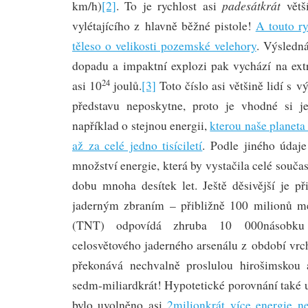
padesátkrát
km/h)
[2]
. To je rychlost asi
větší
vylétajícího z hlavně běžné pistole!
A touto ry
těleso o velikosti pozemské velehory
. Výsledná
dopadu a impaktní explozi pak vychází na ex
24
asi 10
joulů.
[3]
Toto číslo asi většině lidí s 
představu neposkytne, proto je vhodné si jej
například o stejnou energii,
kterou naše planeta
až za celé jedno tisíciletí
. Podle jiného údaje
množství energie, která by vystačila celé součas
dobu mnoha desítek let. Ještě děsivější je 
jaderným zbraním – přibližně 100 milionů me
(TNT) odpovídá zhruba 10 000násobku e
celosvětového jaderného arsenálu z období vrc
překonává nechvalně proslulou hirošimskou
sedm-miliardkrát! Hypotetické porovnání také 
bylo uvolněno asi
2milionkrát více energie n