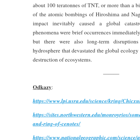
about 100 teratonnes of TNT, or more than a bi
of the atomic bombings of Hiroshima and Nag
impact inevitably caused a global catas
phenomena were brief occurrences immediately 
but there were also long-term disruption
hydrosphere that devastated the global ecology 
destruction of ecosystems.
———
Odkazy
:
https://www.lpi.usra.edu/science/kring/Chicxul
https://sites.northwestern.edu/monroyrios/so
and-ring-of-cenotes/
https://www.nationalgeographic.com/science/ar