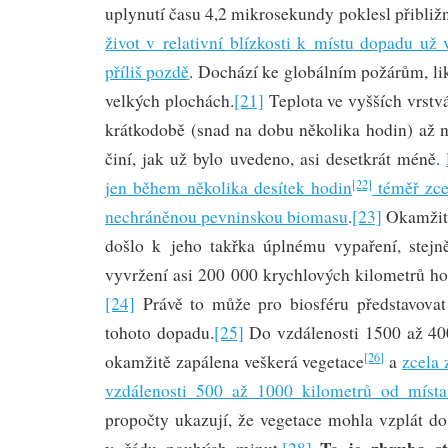
uplynutí času 4,2 mikrosekundy poklesl přibližn
život v relativní blízkosti k místu dopadu už
příliš pozdě
. Dochází ke globálním požárům, li
velkých plochách.
[21]
Teplota ve vyšších vrstv
krátkodobě (snad na dobu několika hodin) až 
činí, jak už bylo uvedeno, asi desetkrát méně.
jen během několika desítek hodin
téměř zce
[22]
nechráněnou pevninskou biomasu
.
[23]
Okamžitě
došlo k jeho takřka úplnému vypaření, stej
vyvržení asi 200 000 krychlových kilometrů ho
[24]
Právě to může pro biosféru představovat 
tohoto dopadu.
[25]
Do vzdálenosti 1500 až 40
[26]
okamžitě zapálena veškerá vegetace
a
zcela 
vzdálenosti 500 až 1000 kilometrů od míst
propočty ukazují, že vegetace mohla vzplát d
To je zhruba st