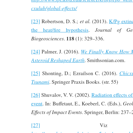
cxulub/global-effects/
et al.
[23]
Robertson, D. S.;
(2013).
K/Pg extinc
Journal of Geo
the heat/fire hypothesis
.
118
Biogeosciences
.
(1): 329–336.
We Finally Know How M
[24]
Palmer, J. (2016).
Asteroid Reshaped Earth
. Smithsonian.com.
Chicx
[25]
Shonting, D.; Ezrailson C. (2016).
Tsunami
. Springer Praxis Books. (str. 55)
[26]
Shuvalov, V. V. (2002).
Radiation effects o
Geol
event
. In: Buffetaut, E., Koeberl, C. (Eds.),
Effects of Impact Events
. Springer, Berlin: 237–
[27]
Viz o