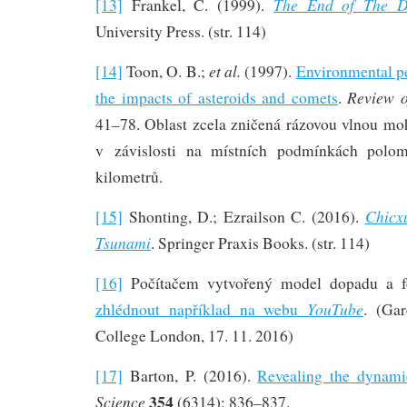
The End of The D
[13]
Frankel, C. (1999).
University Press. (str. 114)
et al.
[14]
Toon, O. B.;
(1997).
Environmental pe
Review o
the impacts of asteroids and comets
.
41–78. Oblast zcela zničená rázovou vlnou mo
v závislosti na místních podmínkách polo
kilometrů.
Chicx
[15]
Shonting, D.; Ezrailson C. (2016).
Tsunami
. Springer Praxis Books. (str. 114)
[16]
Počítačem vytvořený model dopadu a f
YouTube
zhlédnout například na webu
. (Gar
College London, 17. 11. 2016)
[17]
Barton, P. (2016).
Revealing the dynami
354
Science
(6314): 836–837.