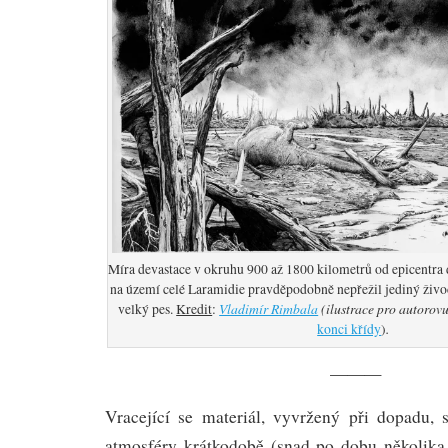
Míra devastace v okruhu 900 až 1800 kilometrů od epicentra 
na území celé Laramidie pravděpodobně nepřežil jediný živoč
Vladimír Rimbala
(ilustrace pro autorov
velký pes.
Kredit
:
.
konci křídy
)
———
Vracející se materiál, vyvržený při dopadu, 
atmosféry krátkodobě (snad po dobu několika