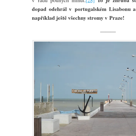
v řádu pouhých minut.
[28]
dopad odehrál v portugalském Lisabonu a
například ještě všechny stromy v Praze!
———