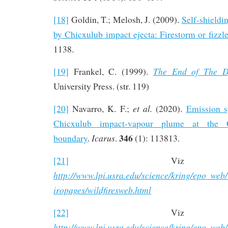
[18]
Goldin, T.; Melosh, J. (2009).
Self-shieldi
by Chicxulub impact ejecta: Firestorm or fizzl
1138.
The End of The D
[19]
Frankel, C. (1999).
University Press. (str. 119)
et al.
[20]
Navarro, K. F.;
(2020).
Emission s
Chicxulub impact-vapour plume at the Cr
346
Icarus
boundary
.
.
(1): 113813.
[21]
Viz o
http://www.lpi.usra.edu/science/kring/epo_web
iropages/wildfiresweb.html
[22]
Viz o
http://www.lpi.usra.edu/science/kring/epo_web