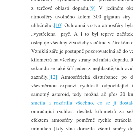
z terčové oblasti dopadu.
[9]
V jediném oka
atmosféry uvolněno kolem 300 gigatun síry
uhličitého.
[10]
Ochranná vrstva atmosféry byla
„vystřelena“ pryč. A i to byl teprve začátek
oslepuje všechny živočichy s očima v širokém ok
Vzniklá záře je postupně pozorovatelná až do 
kilometrů na všechny strany od místa dopadu. 
sekundu se také šíří jeden z nejhlasitějších zv
zazněly.
[12]
Atmosférická disturbance po do
všesměrnou expanzi rychlostí odpovídající t
samotný asteroid, tedy možná až přes 20 k
smetla a rozdrtila všechno, co se jí dosta
omračující rychlost desítek kilometrů za 
efektem atmosféry poměrně rychle ztrácela
minutách (kdy vlna dorazila všemi směry do