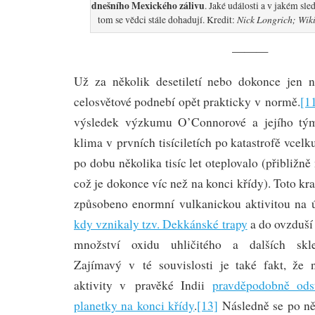
dnešního Mexického zálivu
. Jaké události a v jakém sl
Nick Longrich; Wik
tom se vědci stále dohadují. Kredit:
———
Už za několik desetiletí nebo dokonce jen n
celosvětové podnebí opět prakticky v normě.
[1
výsledek výzkumu O’Connorové a jejího tým
klima v prvních tisíciletích po katastrofě vcelk
po dobu několika tisíc let oteplovalo (přibližn
což je dokonce víc než na konci křídy). Toto kr
způsobeno enormní vulkanickou aktivitou na 
kdy vznikaly tzv. Dekkánské trapy
a do ovzduší
množství oxidu uhličitého a dalších skle
Zajímavý v té souvislosti je také fakt, že 
aktivity v pravěké Indii
pravděpodobně ods
planetky na konci křídy
.
[13]
Následně se po něko