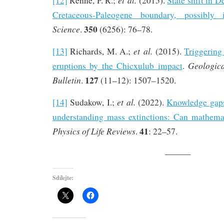
[12]
Renne, P. R.;
(2015).
State shift in 
Cretaceous-Paleogene boundary, possibly
350
Science
.
(6256): 76–78.
et al.
[13]
Richards, M. A.;
(2015).
Triggering
Geologica
eruptions by the Chicxulub impact
.
127
Bulletin
.
(11–12): 1507–1520.
et al.
[14]
Sudakow, I.;
(2022).
Knowledge gaps
understanding mass extinctions: Can mathema
41
Physics of Life Reviews
.
: 22–57.
———
Sdílejte: