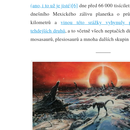
(ano, i to už je jisté)
[6]
dne před 66 000 tisícilet
dnešního Mexického zálivu planetka o pr
kilometrů a
vinou této srážky vyhynuly př
tehdejších druhů
, a to včetně všech neptačích d
mosasaurů, plesiosaurů a mnoha dalších skupin
———