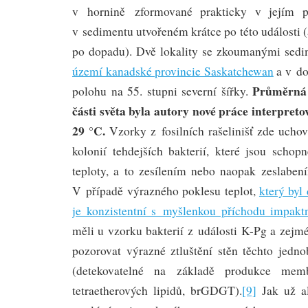
v hornině zformované prakticky v jejím 
v sedimentu utvořeném krátce po této události (
po dopadu). Dvě lokality se zkoumanými sed
území kanadské provincie Saskatchewan
a v do
Průměrná 
polohu na 55. stupni severní šířky.
části světa byla autory nové práce interpret
29 °C.
Vzorky z fosilních rašelinišť zde uchov
kolonií tehdejších bakterií, které jsou scho
teploty, a to zesílením nebo naopak zeslaben
V případě výrazného poklesu teplot,
který byl
je konzistentní s myšlenkou příchodu impakt
měli u vzorku bakterií z události K-Pg a zejm
pozorovat výrazné ztluštění stěn těchto jed
(detekovatelné na základě produkce memb
tetraetherových lipidů, brGDGT).
[9]
Jak už al