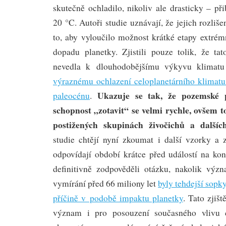
skutečně ochladilo, nikoliv ale drasticky – p
20 °C. Autoři studie uznávají, že jejich rozliš
to, aby vyloučilo možnost krátké etapy extré
dopadu planetky. Zjistili pouze tolik, že tat
nevedla k dlouhodobějšímu výkyvu klimatu
výraznému ochlazení celoplanetárního klimatu 
Ukazuje se tak, že pozemské 
paleocénu
.
schopnost „zotavit“ se velmi rychle, ovšem t
postižených skupinách živočichů a dalšíc
studie chtějí nyní zkoumat i další vzorky a 
odpovídají období krátce před událostí na kon
definitivně zodpověděli otázku, nakolik vý
vymírání před 66 miliony let
byly tehdejší sop
příčině v podobě impaktu planetky
. Tato zjiš
význam i pro posouzení současného vlivu c