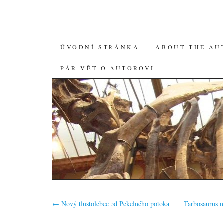
SKIP
ÚVODNÍ STRÁNKA
ABOUT THE AU
TO
PÁR VĚT O AUTOROVI
CONTENT
←
Nový tlustolebec od Pekelného potoka
Tarbosaurus 