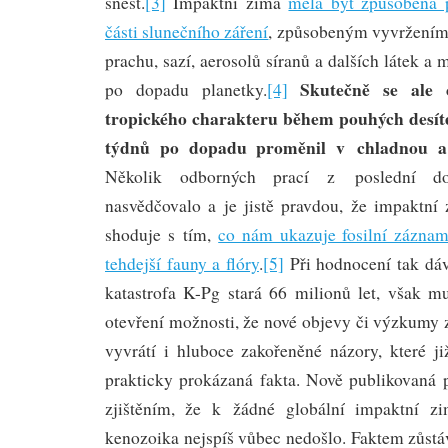
snést.
[3]
Impaktní zima
měla být způsobena 
části slunečního záření
, způsobeným vyvržení
prachu, sazí, aerosolů síranů a dalších látek a
Skutečně se ale 
po dopadu planetky.
[4]
tropického charakteru během pouhých desít
týdnů po dopadu proměnil v chladnou a
Několik odborných prací z poslední do
nasvědčovalo a je jistě pravdou, že impaktní
shoduje s tím,
co nám ukazuje fosilní záznam
tehdejší fauny a flóry
.
[5]
Při hodnocení tak dáv
katastrofa K-Pg stará 66 milionů let, však m
otevření možnosti, že nové objevy či výzkumy
vyvrátí i hluboce zakořeněné názory, které j
prakticky prokázaná fakta. Nově publikovaná p
zjištěním, že k žádné globální impaktní 
kenozoika nejspíš vůbec nedošlo. Faktem zůst