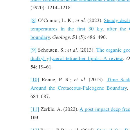
(5970): 1214–1218.
et al.
[8]
O’Connor, L. K.;
(2023).
Steady decl
temperatures in the first 30 k.y. after the
51
Geology
.
boundary
.
(5): 486–490.
et al.
[9]
Schouten, S.;
(2013).
The organic geo
O
dialkyl glycerol tetraether lipids: A review
.
54
: 19–61.
et al.
[10]
Renne, P. R.;
(2013).
Time Scale
Around the Cretaceous-Paleogene Boundary
684–687.
[11]
Zerkle, A. (2022).
A post-impact deep free
103
.
et al.