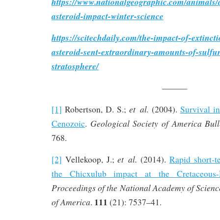
https://www.nationalgeographic.com/animals/a
asteroid-impact-winter-science
https://scitechdaily.com/the-impact-of-extinct
asteroid-sent-extraordinary-amounts-of-sulfur
stratosphere/
———
et al.
[1]
Robertson, D. S.;
(2004).
Survival in
Geological Society of America Bull
Cenozoic
.
768.
et al.
[2]
Vellekoop, J.;
(2014).
Rapid short-t
the Chicxulub impact at the Cretaceous-
Proceedings of the National Academy of Science
111
of America
.
(21): 7537–41.