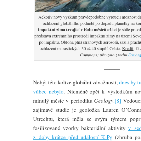
Ačkoliv nový výzkum pravděpodobně vyloučil možnost d
ochlazení globálního podnebí po dopadu planetky na ko
impaktní zima trvající v řádu měsíců až let
je stále prav
představa extrémního prostředí impaktní zimy na území Sev
po impaktu. Obloha plná síranových aerosolů, sazí a prac
© 
ochlazení o drastických 30 až 40 stupňů Celsia.
Kredit
:
Commons; převzato z webu
Eos.or
———
Nebýt této kolize globální závažnosti,
dnes by tu
vůbec nebylo
. Nicméně zpět k výsledkům nov
Geology
minulý měsíc v periodiku
.
[8]
Vedoucí
zajímavé studie je geoložka Lauren O’Conn
Utrechtu, která měla se svým týmem popr
fosilizované vzorky bakteriální aktivity
v se
z doby krátce před událostí K-Pg
(zhruba pos