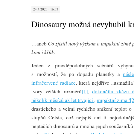
24.4.2023 · 16:53
Dinosaury možná nevyhubil k
Co zjistil nový výzkum o impaktní zimě
…aneb
konci křídy
Jeden z pravděpodobných scénářů vyhynut
s možností, že po dopadu planetky a
násl
infračervené radiace
, která nejdříve „usmažil
tvory větších rozměrů
[1]
,
dokončila zkázu 
několik měsíců až let trvající „impaktní zima“
[
drastického a velmi rychlého snížení teplot 
stupňů Celsia, což nejspíš ani ti nejodolnějš
neptačích dinosaurů a mnoha jejich současníků