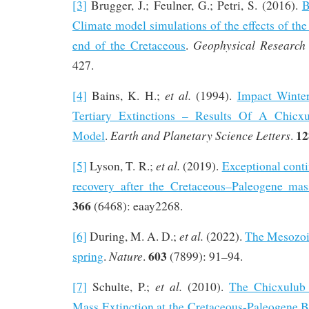
[3]
Brugger, J.; Feulner, G.; Petri, S. (2016).
B
Climate model simulations of the effects of the
Geophysical Research 
end of the Cretaceous
.
427.
et al.
[4]
Bains, K. H.;
(1994).
Impact Winter
Tertiary Extinctions – Results Of A Chicx
12
Earth and Planetary Science Letters
Model
.
.
et al.
[5]
Lyson, T. R.;
(2019).
Exceptional conti
recovery after the Cretaceous–Paleogene mas
366
(6468): eaay2268.
et al.
[6]
During, M. A. D.;
(2022).
The Mesozoic
603
Nature
spring
.
.
(7899): 91–94.
et al.
[7]
Schulte, P.;
(2010).
The Chicxulub
Mass Extinction at the Cretaceous-Paleogene 