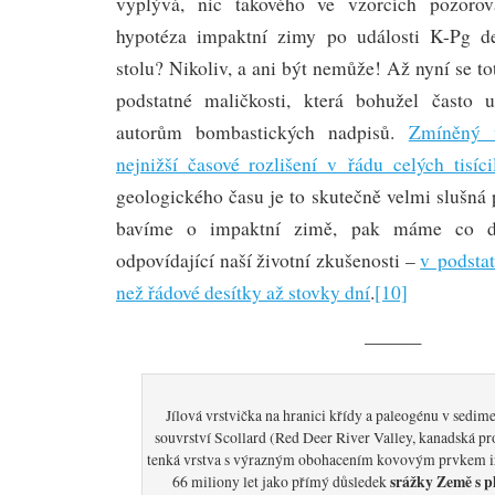
vyplývá, nic takového ve vzorcích pozorov
hypotéza impaktní zimy po události K-Pg de
stolu? Nikoliv, a ani být nemůže! Až nyní se t
podstatné maličkosti, která bohužel často 
autorům bombastických nadpisů.
Zmíněný 
nejnižší časové rozlišení v řádu celých tisícil
geologického času je to skutečně velmi slušná 
bavíme o impaktní zimě, pak máme co do
odpovídající naší životní zkušenosti –
v podstat
než řádové desítky až stovky dní
.
[10]
———
Jílová vrstvička na hranici křídy a paleogénu v sedi
souvrství Scollard (Red Deer River Valley, kanadská pr
tenká vrstva s výrazným obohacením kovovým prvkem ir
srážky Země s p
66 miliony let jako přímý důsledek