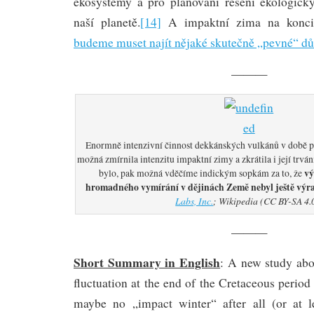
ekosystémy a pro plánování řešení ekologick
naší planetě.
[14]
A impaktní zima na konci 
budeme muset najít nějaké skutečně „pevné“ d
———
Enormně intenzivní činnost dekkánských vulkánů v době p
možná zmírnila intenzitu impaktní zimy a zkrátila i její trvá
vý
bylo, pak možná vděčíme indickým sopkám za to, že
hromadného vymírání v dějinách Země nebyl ještě výra
Labs, Inc.
; Wikipedia (CC BY-SA 4.
———
Short Summary in English
: A new study abo
fluctuation at the end of the Cretaceous period
maybe no „impact winter“ after all (or at l