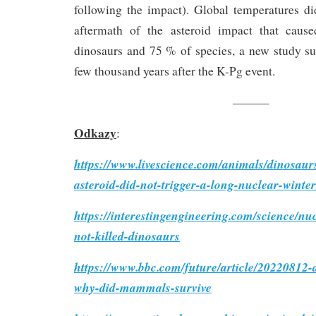
following the impact). Global temperatures d
aftermath of the asteroid impact that caus
dinosaurs and 75 % of species, a new study sug
few thousand years after the K-Pg event.
———
Odkazy
:
https://www.livescience.com/animals/dinosaurs
asteroid-did-not-trigger-a-long-nuclear-winter
https://interestingengineering.com/science/nu
not-killed-dinosaurs
https://www.bbc.com/future/article/20220812-
why-did-mammals-survive