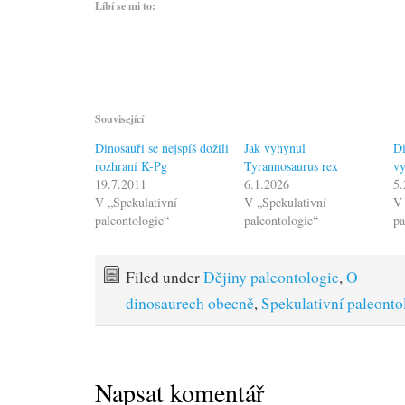
Líbí se mi to:
Související
Dinosauři se nejspíš dožili
Jak vyhynul
Di
rozhraní K-Pg
Tyrannosaurus rex
v
19.7.2011
6.1.2026
5.
V „Spekulativní
V „Spekulativní
V 
paleontologie“
paleontologie“
pa
Filed under
Dějiny paleontologie
,
O
dinosaurech obecně
,
Spekulativní paleonto
Napsat komentář