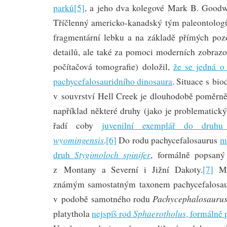
parků
[5]
, a jeho dva kolegové Mark B. Goodw
Tříčlenný americko-kanadský tým paleontolog
fragmentární lebku a na základě přímých poz
detailů, ale také za pomoci moderních zobrazo
počítačová tomografie) doložil,
že se jedná 
pachycefalosauridního dinosaura
. Situace s bio
v souvrství Hell Creek je dlouhodobě poměrně
například některé druhy (jako je problematick
řadí coby
juvenilní exemplář do druh
wyomingensis
.
[6]
Do rodu pachycefalosaurus
m
Stygimoloch spinifer
druh
, formálně popsan
z Montany a Severní i Jižní Dakoty.
[7]
Mo
známým samostatným taxonem pachycefalosaur
Pachycephalosauru
v podobě samotného rodu
Sphaerotholus
platythola
nejspíš rod
, formálně