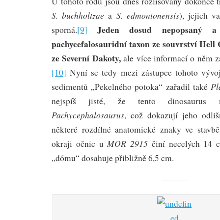
U tohoto rodu jsou dnes rozlišovány dokonce t
S. buchholtzae
S. edmontonensis
a
), jejich v
Jeden dosud nepopsaný a 
sporná.
[9]
pachycefalosauridní taxon ze souvrství Hell
ze Severní Dakoty,
ale více informací o něm z
[10]
Nyní se tedy mezi zástupce tohoto vývo
Pl
sedimentů „Pekelného potoka“ zařadil také
nejspíš jisté, že tento dinosaurus
Pachycephalosaurus
, což dokazují jeho odli
některé rozdílné anatomické znaky ve stavbě
MOR 2915
okraji očnic u
činí necelých 14 
„dómu“ dosahuje přibližně 6,5 cm.
———