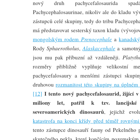
nový druh pachycefalosaurida spa
Pachycephalosaurinae, nikoliv ale do kladu vý
zástupců celé skupiny, tedy do tribu Pachyceph
má představovat sesterský taxon kladu (vývojo
Prenocephale
mongolským rodem
a
kanadsk
Sphaerotholus
Alaskacephale
Rody
,
a samot
Platyth
jsou mu pak příbuzní až vzdáleněji.
rozměry přibližně vyplňuje velikostní m
pachycefalosaury a menšími zástupci skupi
druhovou
rozmanitost této skupiny na úplném 
I tento nový pachycefalosaurid, žijící
[12]
miliony let, patřil k tzv. lancijské
severoamerických dinosaurů
, jejichž evol
katastrofa na konci křídy před téměř rovnými
tento zástupce dinosauří fauny od Pekelného 
skutečného pekla, které končícím pozemský