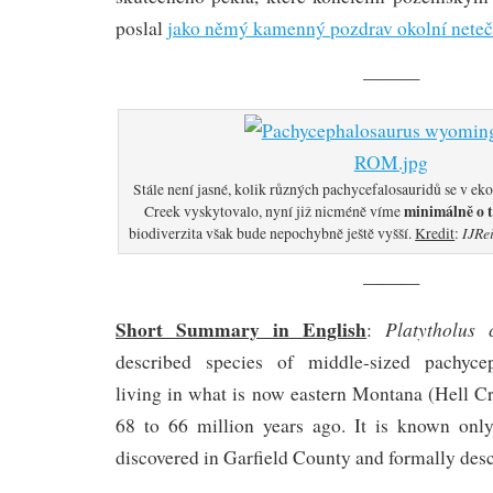
poslal
jako němý kamenný pozdrav okolní neteč
———
Stále není jasné, kolik různých pachycefalosauridů se v ek
minimálně o 
Creek vyskytovalo, nyní již nicméně víme
IJRe
biodiverzita však bude nepochybně ještě vyšší.
Kredit
:
———
Short Summary in English
Platytholus 
:
described species of middle-sized pachycep
living in what is now eastern Montana (Hell C
68 to 66 million years ago. It is known only
discovered in Garfield County and formally desc