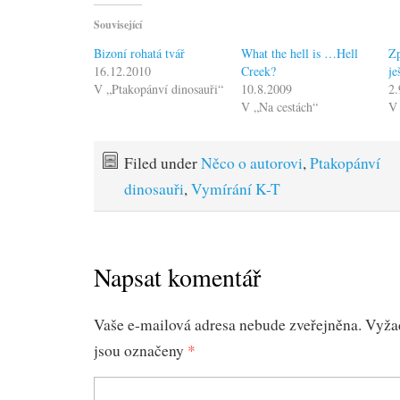
Související
Bizoní rohatá tvář
What the hell is …Hell
Z
16.12.2010
Creek?
je
V „Ptakopánví dinosauři“
10.8.2009
2.
V „Na cestách“
V 
Filed under
Něco o autorovi
,
Ptakopánví
dinosauři
,
Vymírání K-T
Napsat komentář
Vaše e-mailová adresa nebude zveřejněna.
Vyža
jsou označeny
*