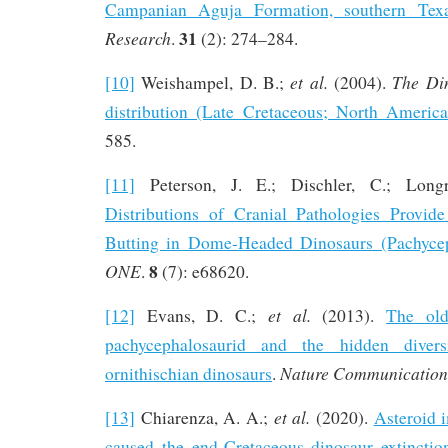
Campanian Aguja Formation, southern Tex
31
Research
.
(2): 274–284.
et al.
The Di
[10]
Weishampel, D. B.;
(2004).
distribution (Late Cretaceous; North Americ
585.
[11]
Peterson, J. E.; Dischler, C.; Long
Distributions of Cranial Pathologies Provid
Butting in Dome-Headed Dinosaurs (Pachycep
8
ONE
.
(7): e68620.
et al.
[12]
Evans, D. C.;
(2013).
The old
pachycephalosaurid and the hidden divers
Nature Communication
ornithischian dinosaurs
.
et al.
[13]
Chiarenza, A. A.;
(2020).
Asteroid 
caused the end-Cretaceous dinosaur extinctio