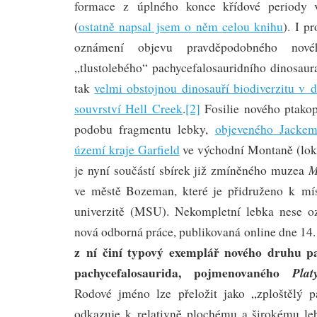
formace z úplného konce křídové periody v
(
ostatně napsal jsem o něm celou knihu
). I p
oznámení objevu pravděpodobného no
„tlustolebého“ pachycefalosauridního dinosaura,
tak
velmi obstojnou dinosauří biodiverzitu v
souvrství Hell Creek
.
[2]
Fosilie nového ptako
podobu fragmentu lebky,
objeveného Jacke
území kraje Garfield
ve východní Montaně (lok
M
je nyní součástí sbírek již zmíněného muzea
ve městě Bozeman, které je přidruženo k mís
univerzitě (MSU). Nekompletní lebka nese 
nová odborná práce, publikovaná online dne 14.
z ní činí typový exemplář nového druhu pa
pachycefalosaurida, pojmenovaného
Plat
Rodové jméno lze přeložit jako „zploštělý p
odkazuje k relativně plochému a širokému l