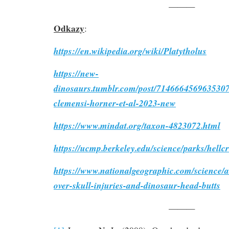
———
Odkazy
:
https://en.wikipedia.org/wiki/Platytholus
https://new-
dinosaurs.tumblr.com/post/7146664569635307
clemensi-horner-et-al-2023-new
https://www.mindat.org/taxon-4823072.html
https://ucmp.berkeley.edu/science/parks/hellc
https://www.nationalgeographic.com/science/ar
over-skull-injuries-and-dinosaur-head-butts
———