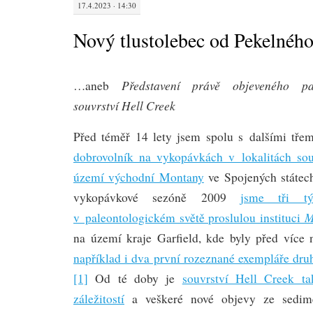
17.4.2023 · 14:30
Nový tlustolebec od Pekelnéh
Představení právě objeveného pa
…aneb
souvrství Hell Creek
Před téměř 14 lety jsem spolu s dalšími tř
dobrovolník na vykopávkách v lokalitách sou
území východní Montany
ve Spojených státec
vykopávkové sezóně 2009
jsme tři tý
M
v paleontologickém světě proslulou instituci
na území kraje Garfield, kde byly před více 
například i dva první rozeznané exempláře dr
[1]
Od té doby je
souvrství Hell Creek ta
záležitostí
a veškeré nové objevy ze sedime