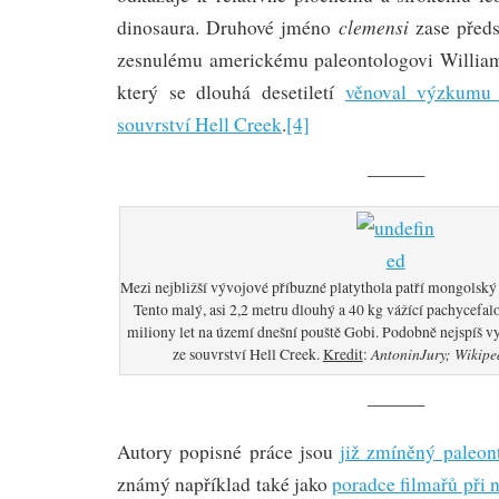
clemensi
dinosaura. Druhové jméno
zase předs
zesnulému americkému paleontologovi William
který se dlouhá desetiletí
věnoval výzkumu 
souvrství Hell Creek
.
[4]
———
Mezi nejbližší vývojové příbuzné platythola patří mongolsk
Tento malý, asi 2,2 metru dlouhý a 40 kg vážící pachycefalo
miliony let na území dnešní pouště Gobi. Podobně nejspíš vy
AntoninJury; Wikipe
ze souvrství Hell Creek.
Kredit
:
———
Autory popisné práce jsou
již zmíněný paleon
známý například také jako
poradce filmařů při 