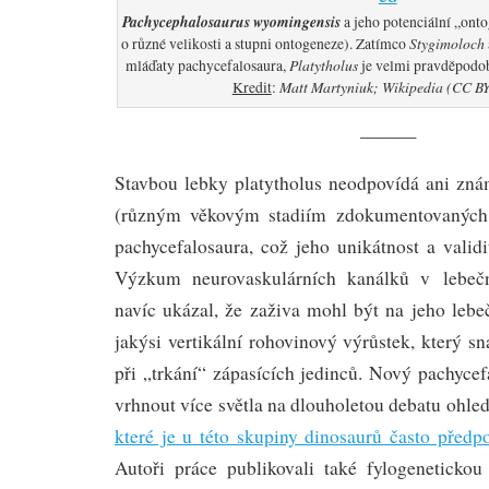
Pachycephalosaurus wyomingensis
a jeho potenciální „ont
Stygimoloch
o různé velikosti a stupni ontogeneze). Zatímco
Platytholus
mláďaty pachycefalosaura,
je velmi pravděpodo
Matt Martyniuk; Wikipedia (CC BY
Kredit
:
———
Stavbou lebky platytholus neodpovídá ani z
(různým věkovým stadiím zdokumentovaných 
pachycefalosaura, což jeho unikátnost a validit
Výzkum neurovaskulárních kanálků v lebeč
navíc ukázal, že zaživa mohl být na jeho lebe
jakýsi vertikální rohovinový výrůstek, který sn
při „trkání“ zápasících jedinců. Nový pachyce
vrhnout více světla na dlouholetou debatu ohled
které je u této skupiny dinosaurů často před
Autoři práce publikovali také fylogenetickou