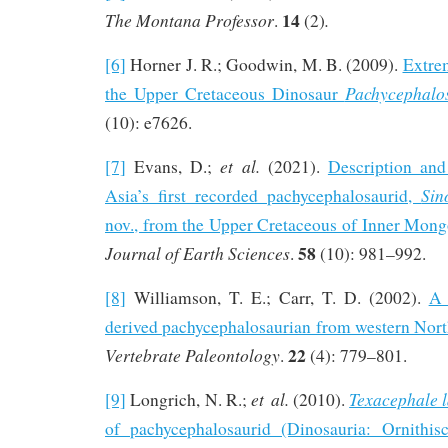
14
The Montana Professor
.
.
(2)
[6]
Horner J. R.; Goodwin, M. B. (2009).
Extrem
Pachycephalo
the Upper Cretaceous Dinosaur
(10): e7626.
et al.
[7]
Evans, D.;
(2021).
Description and
Sin
Asia’s first recorded pachycephalosaurid,
nov., from the Upper Cretaceous of Inner Mong
58
Journal of Earth Sciences
.
(10): 981–992.
[8]
Williamson, T. E.; Carr, T. D. (2002).
A 
derived pachycephalosaurian from western Nor
22
Vertebrate Paleontology
.
(4): 779–801.
et al.
Texacephale 
[9]
Longrich, N. R.;
(2010).
of pachycephalosaurid (Dinosauria: Ornithis