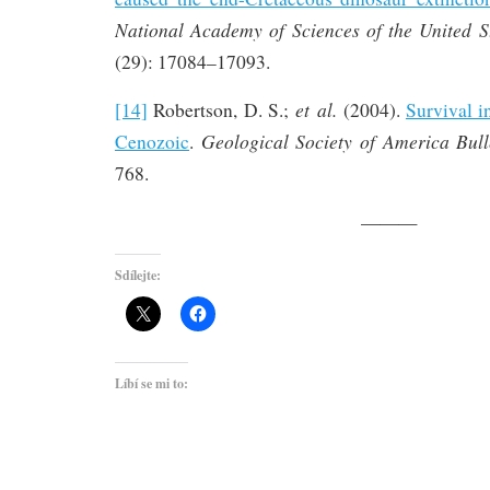
National Academy of Sciences of the United S
(29): 17084–17093.
et al.
[14]
Robertson, D. S.;
(2004).
Survival in
Geological Society of America Bull
Cenozoic
.
768.
———
Sdílejte:
Líbí se mi to: