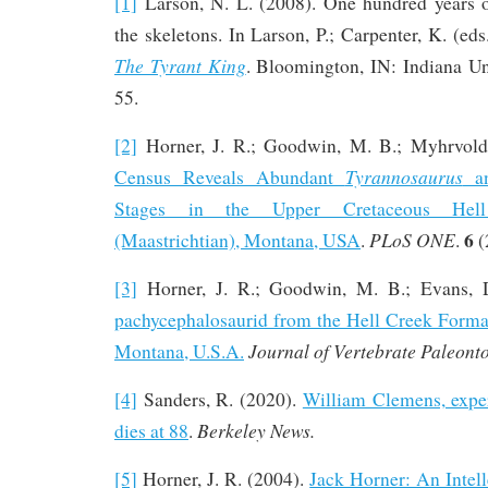
[1]
Larson, N. L. (2008). One hundred years 
the skeletons. In Larson, P.; Carpenter, K. (eds
The Tyrant King
. Bloomington, IN: Indiana Un
55.
[2]
Horner, J. R.; Goodwin, M. B.; Myhrvol
Tyrannosaurus
Census Reveals Abundant
an
Stages in the Upper Cretaceous Hel
6
PLoS ONE
(Maastrichtian), Montana, USA
.
.
(
[3]
Horner, J. R.; Goodwin, M. B.; Evans, 
pachycephalosaurid from the Hell Creek Format
Journal of Vertebrate Paleont
Montana, U.S.A.
[4]
Sanders, R. (2020).
William Clemens, expe
Berkeley News.
dies at 88
.
[5]
Horner, J. R. (2004).
Jack Horner: An Intel