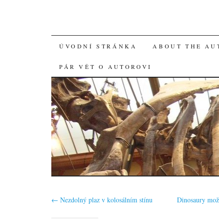
SKIP
ÚVODNÍ STRÁNKA
ABOUT THE AU
TO
PÁR VĚT O AUTOROVI
CONTENT
←
Nezdolný plaz v kolosálním stínu
Dinosaury mož