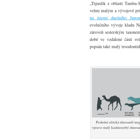
„Trpaslík z oblasti Tamba-
velmi malým a vývojově pr
na území dnešního Japon
evolučního vývoje kladu N
zároveň sesterským taxone
době ve vzdálené části sv
popsán také malý troodonti
Poslední africká dinosauří m
vpravo malý kachnozobý dinosa