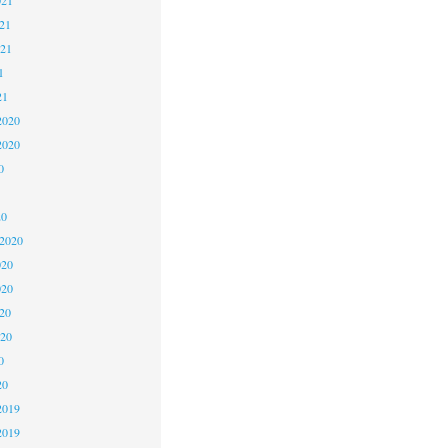
21
021
1
21
2020
2020
0
20
 2020
020
020
20
020
0
20
2019
2019