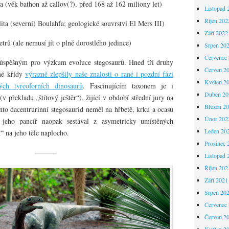
ra (věk bathon až callov(?), před 168 až 162 miliony let)
Listopad 
Říjen 202
ita (severní) Boulahfa; geologické souvrství El Mers III)
Září 2022
trů (ale nemusí jít o plně dorostlého jedince)
Srpen 20
Červenec
 úspěšným pro výzkum evoluce stegosaurů. Hned tři druhy
Červen 2
ané křídy
výrazně zlepšily naše znalosti o rané i pozdní fázi
Květen 2
ých tyreoforních dinosaurů
. Fascinujícím taxonem je i
Duben 20
(v překladu „štítový ještěr“), žijící v období střední jury na
Březen 2
o dacentrurinní stegosaurid neměl na hřbetě, krku a ocasu
Únor 202
y, jeho pancíř naopak sestával z asymetricky umístěných
Leden 20
“ na jeho těle naplocho.
Prosinec 
———
Listopad 
Říjen 202
Září 2021
Srpen 20
Červenec
Červen 2
Květen 2