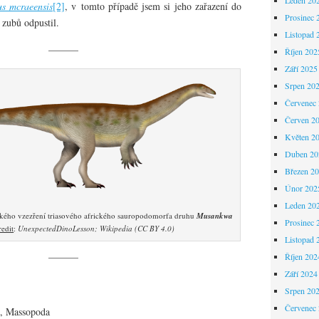
s mcraeensis
[2]
, v tomto případě jsem si jeho zařazení do
Prosinec 
 zubů odpustil.
Listopad 
———
Říjen 202
Září 2025
Srpen 20
Červenec
Červen 2
Květen 2
Duben 20
Březen 2
Únor 202
Leden 20
ckého vzezření triasového afrického sauropodomorfa druhu
Musankwa
Prosinec 
edit
:
UnexpectedDinoLesson; Wikipedia (CC BY 4.0)
Listopad 
———
Říjen 202
Září 2024
Srpen 20
Červenec
, Massopoda