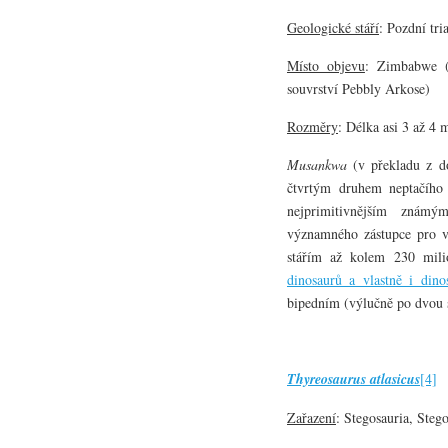
Geologické stáří
: Pozdní tri
Místo objevu
: Zimbabwe (
souvrství Pebbly Arkose)
Rozměry
: Délka asi 3 až 4
Musankwa
(v překladu z d
čtvrtým druhem neptačího
nejprimitivnějším znám
významného zástupce pro 
stářím až kolem 230 mili
dinosaurů a vlastně i dino
bipedním (výlučně po dvou 
Thyreosaurus atlasicus
[4]
Zařazení
: Stegosauria, Steg