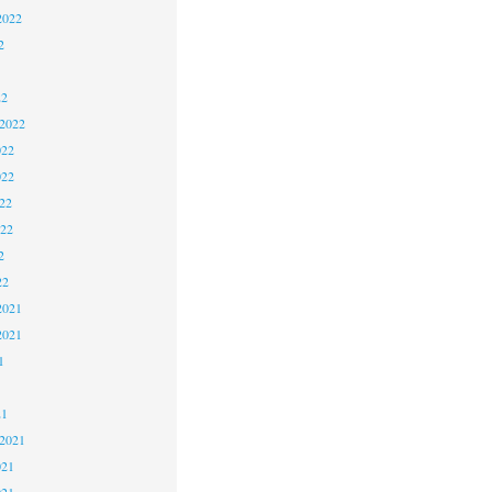
2022
2
22
 2022
022
022
22
022
2
22
2021
2021
1
21
 2021
021
021