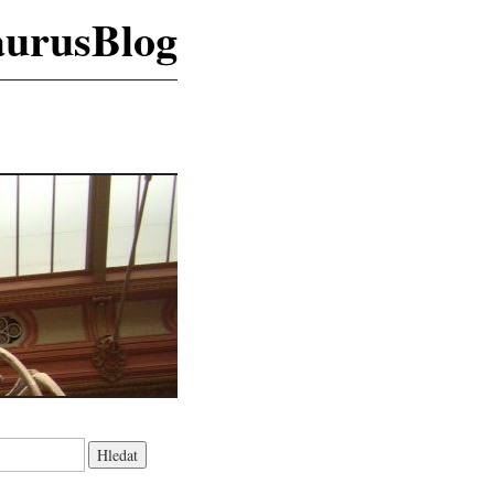
aurusBlog
K