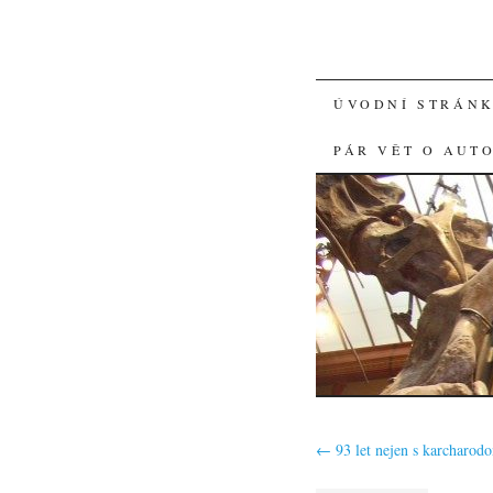
SKIP
ÚVODNÍ STRÁN
TO
PÁR VĚT O AUT
CONTENT
←
93 let nejen s karcharod