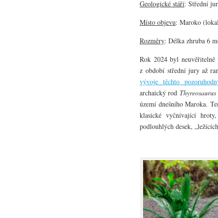
Geologické stáří
: Střední ju
Místo objevu
: Maroko (lokal
Rozměry
: Délka zhruba 6 me
Rok 2024 byl neuvěřitelně
z období střední jury až r
vývoje těchto pozoruhodn
archaický rod
Thyreosaurus
území dnešního Maroka. Tent
klasické vyčnívající hrot
podlouhlých desek, „ležících