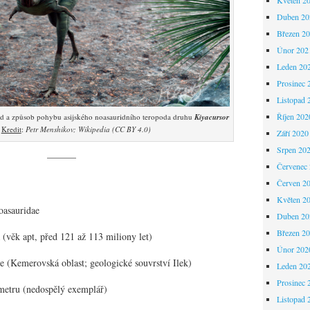
Duben 20
Březen 2
Únor 202
Leden 20
Prosinec 
Listopad 
Říjen 202
led a způsob pohybu asijského noasauridního teropoda druhu
Kiyacursor
.
Kredit
:
Petr Menshikov; Wikipedia (CC BY 4.0)
Září 2020
Srpen 20
———
Červenec
Červen 2
Květen 2
oasauridae
Duben 20
Březen 2
 (věk apt, před 121 až 113 miliony let)
Únor 202
e (Kemerovská oblast; geologické souvrství Ilek)
Leden 20
Prosinec 
metru (nedospělý exemplář)
Listopad 