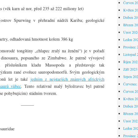
Červen 2
as (věk karn až nor, před 235 až 222 miliony let)
Květen 2
Duben 20
ostrov Spurwing v přehradní nádrži Kariba; geologické
Březen 2
Únor 202
 metry, odhadovaná hmotnost kolem 386 kg
Leden 20
Prosinec 
omorodé tongštiny „chlapec zralý na ženění“) je v pořadí
Listopad 
 dinosaura, popsaného ze Zimbabwe. Je patrně vývojově
Říjen 202
ým příslušníkem kladu Massopoda a představuje tak
Září 2023
výzkum rané evoluce sauropodomorfů. Svým geologickým
Srpen 20
onů let je také
jedním z nejstarších známých afrických
Červenec
saurů vůbec
. Tento relativně malý býložravec byl patrně
Červen 2
se pohybujícím) stádním tvorem.
Květen 2
———
Duben 20
Březen 2
Únor 202
osauridae
Leden 20
Prosinec 