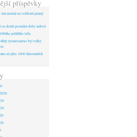
ější příspěvky
y má možná na svědomí jemný
 se dožili poslední doby ledové
Obřího ještěřího šéfa
líhlý tyranosaurus byl velký
vec
áno už přes 1600 dinosauřích
y
26
 2026
026
026
26
026
6
26