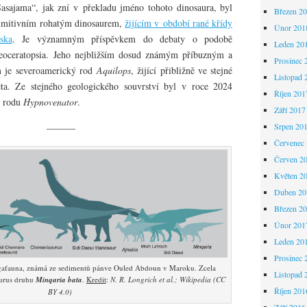
Sasajama“, jak zní v překladu jméno tohoto dinosaura, byl
Březen 2
imitivním rohatým dinosaurem,
žijícím v období rané křídy
Únor 201
ska
. Je významným příspěvkem do debaty o podobě
Leden 20
eoceratopsia. Jeho nejbližším dosud známým příbuzným a
Prosinec 
m je severoamerický rod
Aquilops
, žijící přibližně ve stejné
Listopad 
ěta. Ze stejného geologického souvrství byl v roce 2024
Říjen 201
d rodu
Hypnovenator
.
Září 2017
Srpen 20
———
Červenec
Červen 2
Květen 2
Duben 20
Březen 2
Únor 201
Leden 20
Prosinec 
egafauna, známá ze sedimentů pánve Ouled Abdoun v Maroku. Zcela
Listopad 
urus druhu
Minqaria bata
.
Kredit
:
N. R. Longrich et al.; Wikipedia (CC
Říjen 201
BY 4.0)
Září 2016