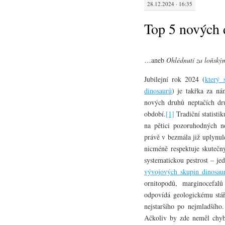
28.12.2024 · 16:35
Top 5 nových 
…aneb
Ohlédnutí za loňský
Jubilejní rok 2024 (
který 
dinosaurů
) je takřka za n
nových druhů neptačích dr
období.
[1]
Tradiční statistik
na pětici pozoruhodných n
právě v bezmála již uplynul
nicméně respektuje skutečn
systematickou pestrost – je
vývojových skupin dinosau
ornitopodů, marginocefalů
odpovídá geologickému stář
nejstaršího po nejmladšího
Ačkoliv by zde neměl chyb