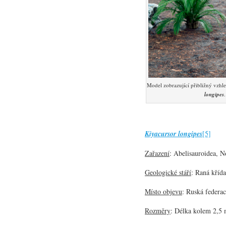
Model zobrazující přibližný vzh
longipes
Kiyacursor longipes
[5]
Zařazení
: Abelisauroidea, N
Geologické stáří
: Raná křída
Místo objevu
: Ruská federac
Rozměry
: Délka kolem 2,5 