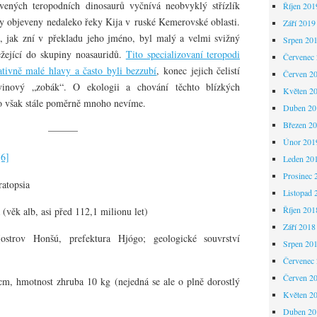
ených teropodních dinosaurů vyčnívá neobvyklý střízlík
Říjen 201
yly objeveny nedaleko řeky Kija v ruské Kemerovské oblasti.
Září 2019
, jak zní v překladu jeho jméno, byl malý a velmi svižný
Srpen 20
ežející do skupiny noasauridů.
Tito specializovaní teropodi
Červenec
lativně malé hlavy a často byli bezzubí
, konec jejich čelistí
Červen 2
inový „zobák“. O ekologii a chování těchto blízkých
Květen 2
ho však stále poměrně mnoho nevíme.
Duben 20
Březen 2
———
Únor 201
[6]
Leden 20
Prosinec 
ratopsia
Listopad 
Říjen 201
 (věk alb, asi před 112,1 milionu let)
Září 2018
ostrov Honšú, prefektura Hjógo; geologické souvrství
Srpen 20
Červenec
Červen 2
m, hmotnost zhruba 10 kg (nejedná se ale o plně dorostlý
Květen 2
Duben 20