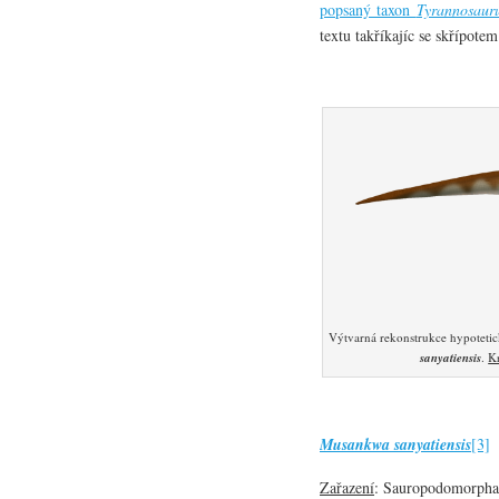
popsaný taxon
Tyrannosauru
textu takříkajíc se skřípotem
Výtvarná rekonstrukce hypoteti
sanyatiensis
.
Kr
Musankwa sanyatiensis
[3]
Zařazení
: Sauropodomorpha