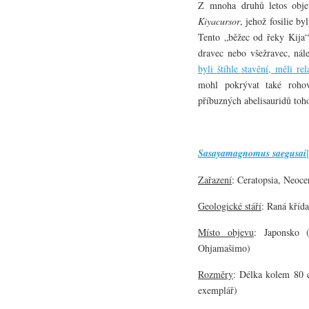
Z mnoha druhů letos objev
Kiyacursor
, jehož fosilie b
Tento „běžec od řeky Kija“
dravec nebo všežravec, nál
byli štíhle stavění, měli re
mohl pokrývat také rohov
příbuzných abelisauridů to
Sasayamagnomus saegusai
Zařazení
: Ceratopsia, Neoce
Geologické stáří
: Raná křída
Místo objevu
: Japonsko (
Ohjamašimo)
Rozměry
: Délka kolem 80 c
exemplář)