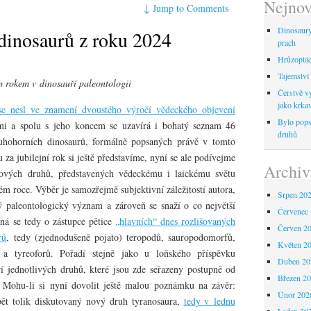
Nejnov
↓
Jump to Comments
Dinosaur
dinosaurů z roku 2024
prach
Hrůzoptáci
Tajemství 
m rokem v dinosauří paleontologii
Čerstvě vy
jako krka
se nesl ve znamení dvoustého výročí vědeckého objevení
Bylo pops
ámi a spolu s jeho koncem se uzavírá i bohatý seznam 46
druhů
uhohorních dinosaurů, formálně popsaných právě v tomto
u za jubilejní rok si ještě představíme, nyní se ale podívejme
Archiv
ových druhů, představených vědeckému i laickému světu
ém roce. Výběr je samozřejmě subjektivní záležitostí autora,
Srpen 20
ý paleontologický význam a zároveň se snaží o co největší
Červenec
dná se tedy o zástupce pětice
„hlavních“ dnes rozlišovaných
Červen 2
rů
, tedy (zjednodušeně pojato) teropodů, sauropodomorfů,
Květen 2
 a tyreoforů. Pořadí stejně jako u loňského příspěvku
Duben 20
í jednotlivých druhů, které jsou zde seřazeny postupně od
Březen 2
. Mohu-li si nyní dovolit ještě malou poznámku na závěr:
Únor 202
ět tolik diskutovaný nový druh tyranosaura,
tedy v lednu
Leden 20