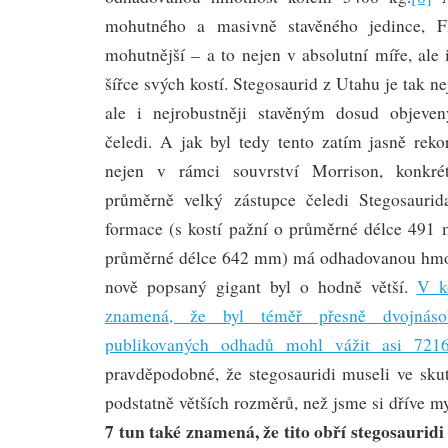
mohutného a masivně stavěného jedince, 
mohutnější – a to nejen v absolutní míře, ale
šířce svých kostí. Stegosaurid z Utahu je tak n
ale i nejrobustněji stavěným dosud objeve
čeledi. A jak byl tedy tento zatím jasně reko
nejen v rámci souvrství Morrison, konkré
průměrně velký zástupce čeledi Stegosaurid
formace (s kostí pažní o průměrné délce 491 
průměrné délce 642 mm) má odhadovanou hmo
nově popsaný gigant byl o hodně větší.
V k
znamená, že byl téměř přesně dvojnáso
publikovaných odhadů mohl vážit asi 721
pravděpodobné, že stegosauridi museli ve skut
podstatně větších rozměrů, než jsme si dříve my
7 tun také znamená, že tito obří stegosauridi