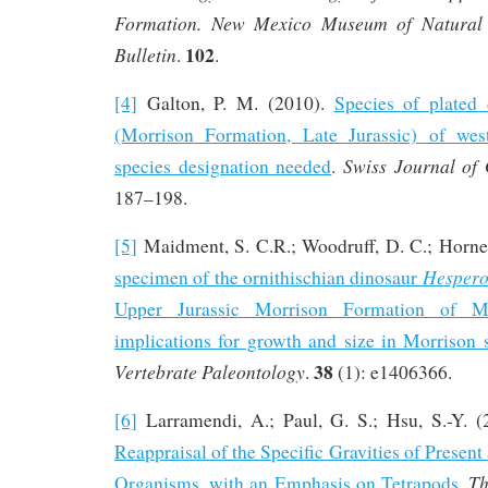
Formation. New Mexico Museum of Natural 
102
Bulletin
.
.
[4]
Galton, P. M. (2010).
Species of plated
(Morrison Formation, Late Jurassic) of we
Swiss Journal of
species designation needed
.
187–198.
[5]
Maidment, S. C.R.; Woodruff, D. C.; Horner
Hespero
specimen of the ornithischian dinosaur
Upper Jurassic Morrison Formation of Mo
implications for growth and size in Morrison 
38
Vertebrate Paleontology
.
(1): e1406366.
[6]
Larramendi, A.; Paul, G. S.; Hsu, S.-Y. 
Reappraisal of the Specific Gravities of Present
Th
Organisms, with an Emphasis on Tetrapods
.