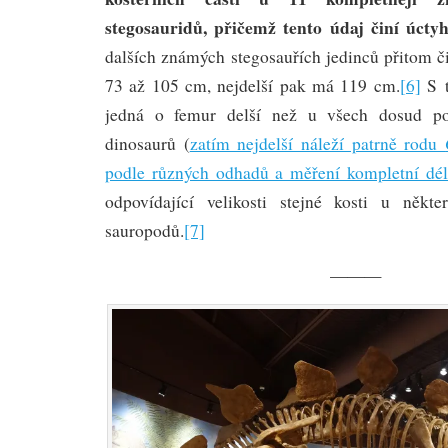
stegosauridů, přičemž tento údaj činí úcty
dalších známých stegosauřích jedinců přitom čin
73 až 105 cm, nejdelší pak má 119 cm.
[6]
S t
jedná o femur delší než u všech dosud po
dinosaurů (
zatím nejdelší náleží patrně rodu
podle různých odhadů a měření kompletní dé
odpovídající velikosti stejné kosti u někte
sauropodů.
[7]
———