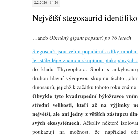
2.2.2026 · 14:26
Největší stegosaurid identifik
Obrněný gigant popsaný po 76 letech
…aneb
Stegosauři jsou velmi populární a díky mnoha
let stále lépe známou skupinou ptakopánvých 
do kladu Thyreophora. Spolu s ankylosaury
druhou hlavní vývojovou skupinu těchto „obr
dinosaurů, jejichž k začátku tohoto roku známe 
Obvykle tyto kvadrupední býložravce vní
střední velikosti, kteří až na výjimky ne
největší, ale ani jedny z větších zástupců d
svých ekosystémech.
Ačkoliv některé izolova
poukazují na možnost, že například odro