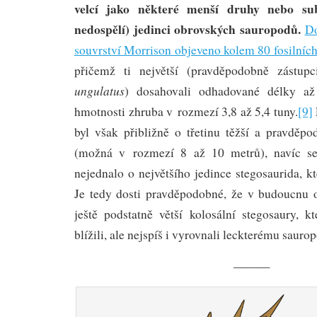
velcí jako některé menší druhy nebo sub
nedospělí) jedinci obrovských sauropodů.
Do
souvrství Morrison objeveno kolem 80 fosilních
přičemž ti největší (pravděpodobně zástu
ungulatus
) dosahovali odhadované délky a
hmotnosti zhruba v rozmezí 3,8 až 5,4 tuny.
[9]
byl však přibližně o třetinu těžší a pravděpo
(možná v rozmezí 8 až 10 metrů), navíc se 
nejednalo o největšího jedince stegosaurida, kt
Je tedy dosti pravděpodobné, že v budoucnu 
ještě podstatně větší kolosální stegosaury, kt
blížili, ale nejspíš i vyrovnali leckterému sauro
———