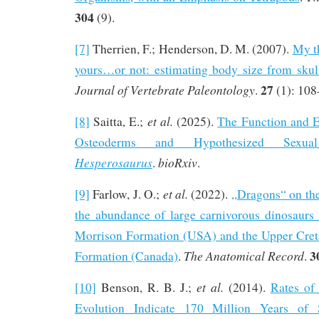
304
(9).
[7]
Therrien, F.; Henderson, D. M. (2007).
My t
yours…or not: estimating body size from skul
27
Journal of Vertebrate Paleontology
.
(1): 108
et al.
[8]
Saitta, E.;
(2025).
The Function and E
Osteoderms and Hypothesized Sexu
Hesperosaurus
bioRxiv
.
.
et al.
[9]
Farlow, J. O.;
(2022).
„Dragons“ on th
the abundance of large carnivorous dinosaurs 
Morrison Formation (USA) and the Upper Cret
3
The Anatomical Record
Formation (Canada)
.
.
et al.
[10]
Benson, R. B. J.;
(2014).
Rates of
Evolution Indicate 170 Million Years of S