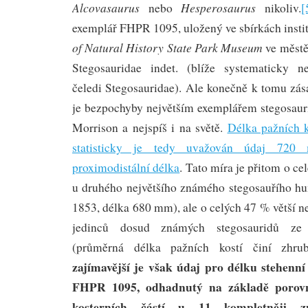
Alcovasaurus
Hesperosaurus
nebo
nikoliv.
[
exemplář FHPR 1095, uložený ve sbírkách insti
of Natural History State Park Museum
ve městě
Stegosauridae indet. (blíže systematicky ne
čeledi Stegosauridae). Ale konečně k tomu z
je bezpochyby největším exemplářem stegosauri
Morrison a nejspíš i na světě.
Délka pažních k
statisticky je tedy uvažován údaj 720
proximodistální délka
. Tato míra je přitom o ce
u druhého největšího známého stegosauřího 
1853, délka 680 mm), ale o celých 47 % větší 
jedinců dosud známých stegosauridů ze 
(průměrná délka pažních kostí činí zh
zajímavější je však údaj pro délku stehenní
FHPR 1095, odhadnutý na základě porovná
kosterních částí u 11 kompletněji 