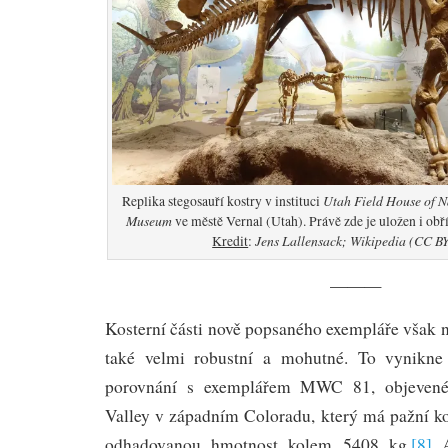
Utah Field House of N
Replika stegosauří kostry v instituci
Museum
ve městě Vernal (Utah). Právě zde je uložen i obř
Jens Lallensack; Wikipedia (CC BY
Kredit
:
———
Kosterní části nově popsaného exempláře však n
také velmi robustní a mohutné. To vynikne
porovnání s exemplářem MWC 81, objevené
Valley v západním Coloradu, který má pažní 
odhadovanou hmotnost kolem 5408 kg.
[8]
A