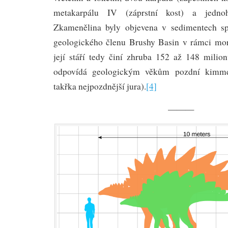
metakarpálu IV (záprstní kost) a jednoh
Zkamenělina byly objevena v sedimentech spo
geologického členu Brushy Basin v rámci mor
její stáří tedy činí zhruba 152 až 148 milio
odpovídá geologickým věkům pozdní kimmer
takřka nejpozdnější jura).
[4]
———