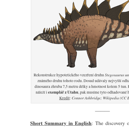
Stegosaurus un
Rekonstrukce hypotetického vzezření druhu
známého druhu tohoto rodu. Dosud udávaly nejvyšší odha
dinosaura zhruba 7,5 metru délky a hmotnost kolem 5 tun. 
exemplář z Utahu
náleží i
, pak musíme tyto odhadované h
Connor Ashbridge; Wikipedia (CC B
Kredit
:
———
Short Summary in English
: The discovery o