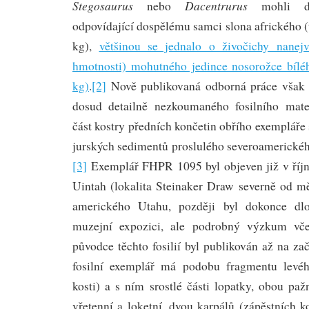
Stegosaurus
Dacentrurus
nebo
mohli d
odpovídající dospělému samci slona afrického 
kg),
většinou se jednalo o živočichy nanejv
hmotnosti) mohutného jedince nosorožce bílé
kg)
.
[2]
Nově publikovaná odborná práce však n
dosud detailně nezkoumaného fosilního mater
část kostry předních končetin obřího exempláře
jurských sedimentů proslulého severoamerickéh
[3]
Exemplář FHPR 1095 byl objeven již v říj
Uintah (lokalita Steinaker Draw severně od m
amerického Utahu, později byl dokonce dl
muzejní expozici, ale podrobný výzkum vče
původce těchto fosilií byl publikován až na z
fosilní exemplář má podobu fragmentu levéh
kosti) a s ním srostlé části lopatky, obou pažn
vřetenní a loketní, dvou karpálů (zápěstních k