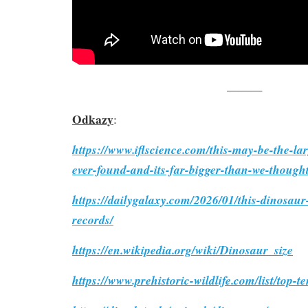
———
Odkazy
:
https://www.iflscience.com/this-may-be-the-lar
ever-found-and-its-far-bigger-than-we-though
https://dailygalaxy.com/2026/01/this-dinosaur
records/
https://en.wikipedia.org/wiki/Dinosaur_size
https://www.prehistoric-wildlife.com/list/top-t