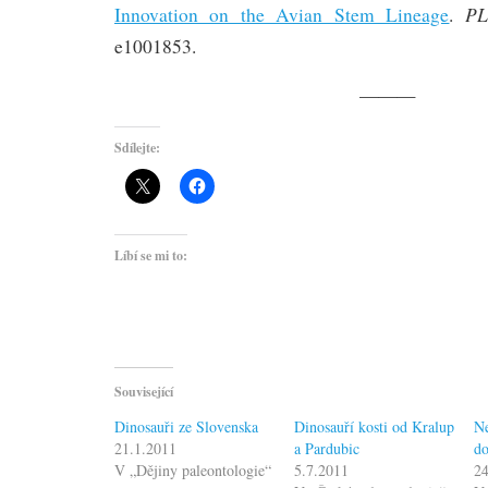
PL
Innovation on the Avian Stem Lineage
.
e1001853.
———
Sdílejte:
Líbí se mi to:
Související
Dinosauři ze Slovenska
Dinosauří kosti od Kralup
Ne
21.1.2011
a Pardubic
d
V „Dějiny paleontologie“
5.7.2011
24