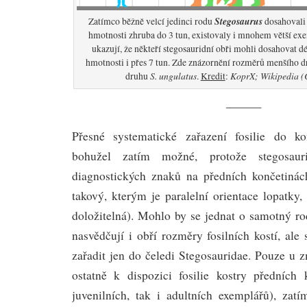
Stegosaurus
Zatímco běžně velcí jedinci rodu
dosahovali 
hmotnosti zhruba do 3 tun, existovaly i mnohem větší e
ukazují, že někteří stegosauridní obři mohli dosahovat dé
hmotnosti i přes 7 tun. Zde znázornění rozměrů menšího 
S. ungulatus
KoprX; Wikipedia (
druhu
.
Kredit
:
———
Přesné systematické zařazení fosilie do k
bohužel zatím možné, protože stegosau
diagnostických znaků na předních končetinác
takový, kterým je paralelní orientace lopatky
doložitelná). Mohlo by se jednat o samotný r
nasvědčují i obří rozměry fosilních kostí, ale 
zařadit jen do čeledi Stegosauridae. Pouze 
ostatně k dispozici fosilie kostry předních
juvenilních, tak i adultních exemplářů), zat