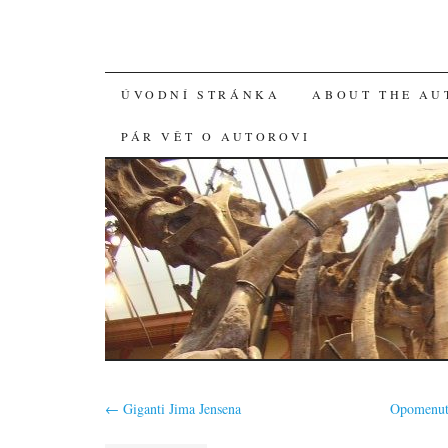
SKIP
ÚVODNÍ STRÁNKA
ABOUT THE AU
TO
PÁR VĚT O AUTOROVI
CONTENT
←
Giganti Jima Jensena
Opomenutý