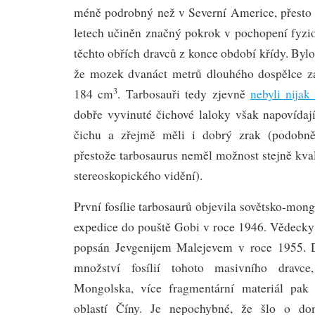
méně podrobný než v Severní Americe, přesto 
letech učiněn značný pokrok v pochopení fyzio
těchto obřích dravců z konce období křídy. Byl
že mozek dvanáct metrů dlouhého dospělce z
3
184 cm
. Tarbosauři tedy zjevně
nebyli nijak
dobře vyvinuté čichové laloky však napovída
čichu a zřejmě měli i dobrý zrak (podobně
přestože tarbosaurus neměl možnost stejně kva
stereoskopického vidění).
První fosílie tarbosaurů objevila sovětsko-mon
expedice do pouště Gobi v roce 1946. Vědecky 
popsán Jevgenijem Malejevem v roce 1955. 
množství fosílií tohoto masivního dravc
Mongolska, více fragmentární materiál pak
oblastí Číny. Je nepochybné, že šlo o dom