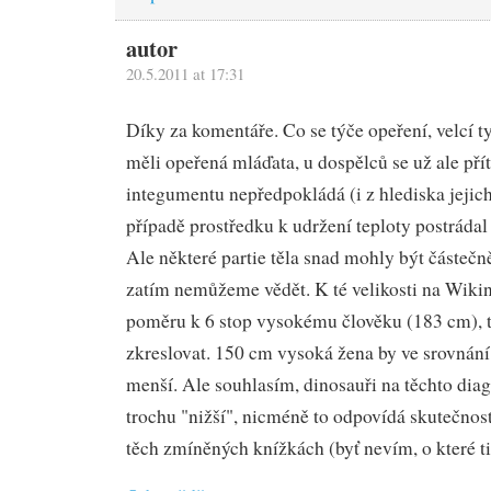
autor
20.5.2011 at 17:31
Díky za komentáře. Co se týče opeření, velcí 
měli opeřená mláďata, u dospělců se už ale př
integumentu nepředpokládá (i z hlediska jejich
případě prostředku k udržení teploty postrádal 
Ale některé partie těla snad mohly být částeč
zatím nemůžeme vědět. K té velikosti na Wikin
poměru k 6 stop vysokému člověku (183 cm), 
zkreslovat. 150 cm vysoká žena by ve srovnán
menší. Ale souhlasím, dinosauři na těchto di
trochu "nižší", nicméně to odpovídá skutečno
těch zmíněných knížkách (byť nevím, o které ti