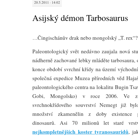
20.5.2011 · 14:02
Asijský démon Tarbosaurus
…Čingischánův drak nebo mongolský „T. rex“?
Paleontologický svět nedávno zaujala nová stu
nádherně zachované lebky mláděte tarbosaura, 
konce období svrchní křídy na území východní
společná expedice Muzea přírodních věd Haja
paleontologického centra na lokalitu Bugin Tsa
Gobi, Mongolsko) v roce 2006. Ve zde
svrchnokřídového souvrství Nemegt již by
množství zkamenělin z doby existence po
dinosaurů. Asi 70 milionů let staré vr
nejkompletnějších koster tyranosauridů
, ja