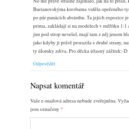
No mě právě strašně zajímalo, jak na to přišli,
Burianovskýma kresbama viděla opeřeného tyr
po pár panácích absinthu. Ta jejich expozice j
prima, zakládají si na modelech v měřítku 1:1 
jim pod strop nevešel, mají tam z něj jenom hl
jako kdyby ji právě prorazila z druhé strany, na
ty úlomky zdiva. Pro děcka úžasný zážitek:-D
Odpovědět
Napsat komentář
Vaše e-mailová adresa nebude zveřejněna.
Vyža
jsou označeny
*