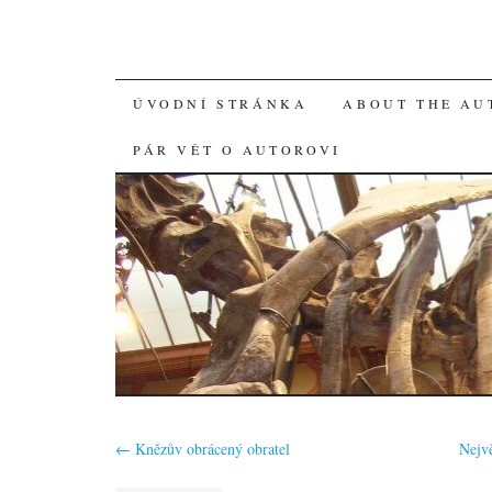
SKIP
ÚVODNÍ STRÁNKA
ABOUT THE AU
TO
PÁR VĚT O AUTOROVI
CONTENT
←
Knězův obrácený obratel
Nejv