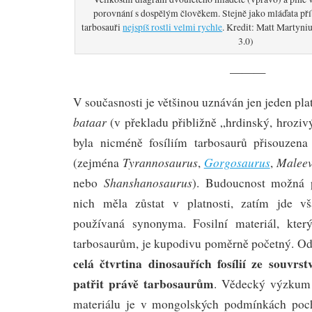
porovnání s dospělým člověkem. Stejně jako mláďata pří
tarbosauři
nejspíš rostli velmi rychle
. Kredit: Matt Martyni
3.0)
———
V současnosti je většinou uznáván jen jeden pla
bataar
(v překladu přibližně „hrdinský, hrozivý
byla nicméně fosíliím tarbosaurů přisouzena
Tyrannosaurus
Gorgosaurus
Maleev
(zejména
,
,
Shanshanosaurus
nebo
). Budoucnost možná p
nich měla zůstat v platnosti, zatím jde v
používaná synonyma. Fosilní materiál, kter
tarbosaurům, je kupodivu poměrně početný. Od
celá čtvrtina dinosauřích fosílií ze souvr
patřit právě tarbosaurům
. Vědecký výzkum 
materiálu je v mongolských podmínkách poch