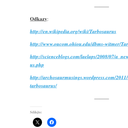
———
Odkazy
:
http://en.wikipedia.org/wiki/Tarbosaurus
http://www.oucom.ohiou.edu/dbms-witmer/Tar
http://scienceblogs.com/laelaps/2008/07/a_ne
us.php
http://archosaurmusings.wordpress.com/2011/
tarbosaurus/
———
Sdílejte: