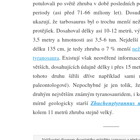
potulovali po světě zhruba v době posledních pě
periody (asi před 71-66 miliony let). Dosu
ukazují, že tarbosaurus byl o trochu menší ne
protějšek. Dosahoval délky asi 10-12 metrů, v
3,5 metry a hmotnosti asi 3,5-6 tun. Nejdelš
délku 135 cm, je tedy zhruba o 7 % menší
než
tyranosaura
. Existují však neověřené informa
větších, dosahujících údajně délky i přes 15 me
tohoto druhu šířili dříve například sami 
paleontologové). Nepochybné je jen tolik, ž
druhým největším známým tyranosauridem, i k
Zhuchengtyrannus 
mírně geologicky starší
kolem 11 metrů zhruba stejně velký.
———
Velikostní diagram dvouletého mláděte (vpravo) a plně v