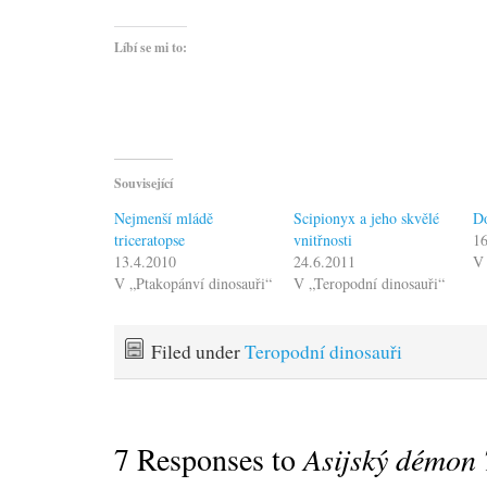
Líbí se mi to:
Související
Nejmenší mládě
Scipionyx a jeho skvělé
Do
triceratopse
vnitřnosti
16
13.4.2010
24.6.2011
V 
V „Ptakopánví dinosauři“
V „Teropodní dinosauři“
Filed under
Teropodní dinosauři
7 Responses to
Asijský démon