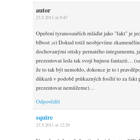
autor
23.5.2011 at 9:47
Opeření tyranosauřích mláďat jako "fakt" je j
blbost ;o) Dokud totiž neobjevíme zkamenělinu
dochovanými otisky pernatého integumentu, j
prezentovat leda tak svoji bujnou fantazii… (
že to tak být nemohlo, dokonce je to i pravděp
důkazů v podobě průkazných fosílií to za fakt
prezentovat nemůžeme)…
Odpovědět
squire
23.5.2011 at 12:29