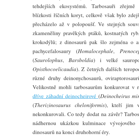
tehdejších ekosystémů. Tarbosauři zřejmě 
blízkosti říčních koryt, celkově však bylo zdej
přecházelo až v polopoušť. Ve stejných souv
zkameněliny pravěkých ptáků, kostnatých ry
krokodýlů; z dinosaurů pak šlo zejména o a
Homalocephale
Prenoce
pachycefalosaury (
,
Saurolophus
Barsboldia
(
,
) i velké saurop
Opisthocoelicaudia
). Z četných dalších terop
různé druhy deinonychosaurů, oviraptorosaur
Velikostně mohli tarbosaurům konkurovat v 
Deinocheirus mir
dříve záhadní deinocheirové
(
Therizinosaurus cheloniformis
(
), kteří jim 
nekonkurovali. Co tedy dodat na závěr? Tarbos
nádhernou ukázkou kulminace vývojového p
dinosaurů na konci druhohorní éry.