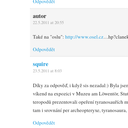
Odpovědět
autor
22.5.2011 at 20:55
Také na "oslu":
http://www.osel.cz
…hp?clane
Odpovědět
squire
23.5.2011 at 8:03
Díky za odpověď, i když sis nezadal:) Byla jse
víkend na expozici v Muzeu am Löwentör, Stutt
teropodů prezentovali opeření tyranosauřích ml
tam i srovnání per archeopteryxe, tyranosaura,
Odpovědět