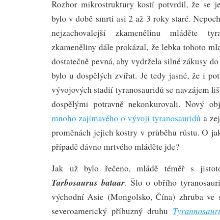
Rozbor mikrostruktury kostí potvrdil, že se j
bylo v době smrti asi 2 až 3 roky staré. Nepoc
nejzachovalejší zkamenělinu mláděte tyr
zkameněliny dále prokázal, že lebka tohoto ml
dostatečně pevná, aby vydržela silné zákusy do 
bylo u dospělých zvířat. Je tedy jasné, že i p
vývojových stadií tyranosauridů se navzájem liši
dospělými potravně nekonkurovali. Nový obj
mnoho zajímavého o vývoji tyranosauridů
a ze
proměnách jejich kostry v průběhu růstu. O ja
případě dávno mrtvého mláděte jde?
Jak už bylo řečeno, mládě téměř s jistot
Tarbosaurus bataar
. Šlo o obřího tyranosaur
východní Asie (Mongolsko, Čína) zhruba ve s
Tyrannosaur
severoamerický příbuzný druhu