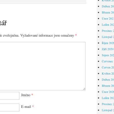
Duben 20
Březen 2
Únor 202
tář
Leden 20
Prosinec 
e zveřejněna.
Vyžadované informace jsou označeny
*
Listopad 
Říjen 202
Září 2020
Srpen 20
Červenec
Červen 2
Květen 2
Duben 20
Březen 2
Únor 202
Jméno
*
Leden 20
Prosinec 
E-mail
*
Listopad 