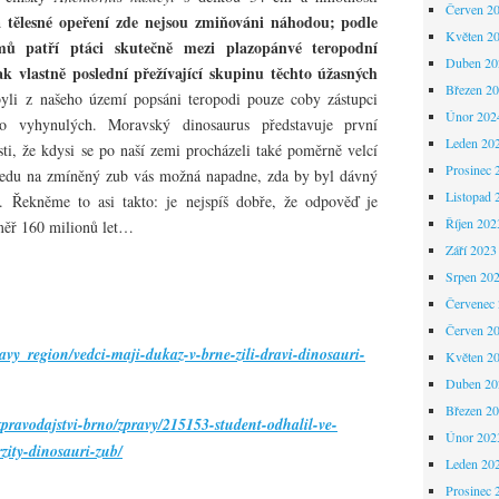
Červen 2
a tělesné opeření zde nejsou zmiňováni náhodou; podle
Květen 2
mů patří ptáci skutečně mezi plazopánvé teropodní
Duben 20
ak vlastně poslední přežívající skupinu těchto úžasných
Březen 2
li z našeho území popsáni teropodi pouze coby zástupci
Únor 202
o vyhynulých. Moravský dinosaurus představuje první
Leden 20
ti, že kdysi se po naší zemi procházeli také poměrně velcí
Prosinec 
hledu na zmíněný zub vás možná napadne, zda by byl dávný
Listopad 
. Řekněme to asi takto: je nejspíš dobře, že odpověď je
Říjen 202
éměř 160 milionů let…
Září 2023
Srpen 20
Červenec
Červen 2
ravy_region/vedci-maji-dukaz-v-brne-zili-dravi-dinosauri-
Květen 2
Duben 20
Březen 2
/zpravodajstvi-brno/zpravy/215153-student-odhalil-ve-
Únor 202
zity-dinosauri-zub/
Leden 20
Prosinec 