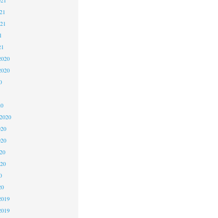
21
021
1
21
2020
2020
0
20
 2020
020
020
20
020
0
20
2019
2019