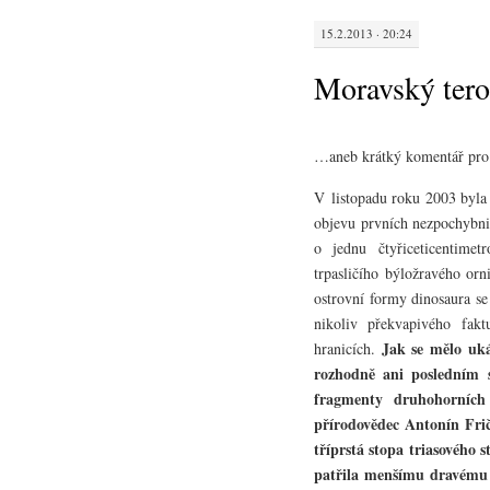
15.2.2013 · 20:24
Moravský ter
…aneb krátký komentář pro
V listopadu roku 2003 byla 
objevu prvních nezpochybni
o jednu čtyřiceticentimet
trpasličího býložravého or
ostrovní formy dinosaura se
nikoliv překvapivého fakt
Jak se mělo uká
hranicích.
rozhodně ani posledním s
fragmenty druhohorních
přírodovědec Antonín Frič
tříprstá stopa triasového
patřila menšímu dravému 