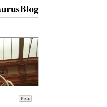
aurusBlog
K