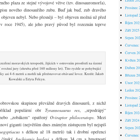
ného plaza ze stejné vývojové větve (tzv. dinosauromorfa),
Prosinec 
opisu nového dinosauřího zubu. Buď jak buď, zub dravého
Listopad 
 objeven nebyl. Nebo přesněji – byl objeven možná už před
Říjen 202
 v roce 1945), ale jeho pravý původ byl rozeznán teprve
Září 2025
Srpen 20
Červenec
Červen 2
Květen 2
zezření moravských teropodů, žijících v ostrovním prostředí na území
Duben 20
svrchní jury (zhruba před 160 miliony let). Tito rychle se pohybující
ky asi 4-6 metrů a mohli tak představovat obávané lovce. Kredit: Jakub
Březen 2
Kowalski a Edyta Felcyn.
Únor 202
Leden 20
Prosinec 
 obrovskou skupinou převážně dravých dinosaurů, z nichž
Listopad 
říklad populární obr
Tyrannosaurus rex
, „srpodrápý“
Říjen 202
ebo „zobákem“ opatřený
Oviraptor philoceratops
. Mezi
Září 2024
unoví giganti (největším dnes známým zástupcem byl nejspíš
Srpen 20
aegyptiacus
s délkou až 18 metrů) tak i drobní opeřenci
Červenec
d čínský
Anchiornis huxleyi
s délkou 34 cm a hmotností