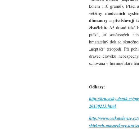
Ptáci 
kolem 110 gramů).
většiny moderních systé
dinosaury a představují t
živočichů.
Až dosud také by
ptáků, ať současných neb
hmatatelný doklad skutečnos
„neptačí“ teropodi. Při po
dravec člověku nebezpečný
schovaná v hornině staré t
Odkazy
:
http://brnensky.denik.cz/zp
20130213.html
http://www.ceskatelevize.cz
sbirkach-masarykovy-univer