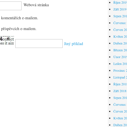
Říjen 201
Webová stránka
Září 2019
Srpen 20
 komentářích e-mailem.
Červenec
 příspěvcích e-mailem.
Červen 2
Květen 2
Duben 20
Jiný příklad
Březen 2
Únor 201
Leden 20
Prosinec 
Listopad 
Říjen 201
Září 2018
Srpen 20
Červenec
Červen 2
Květen 2
Duben 20