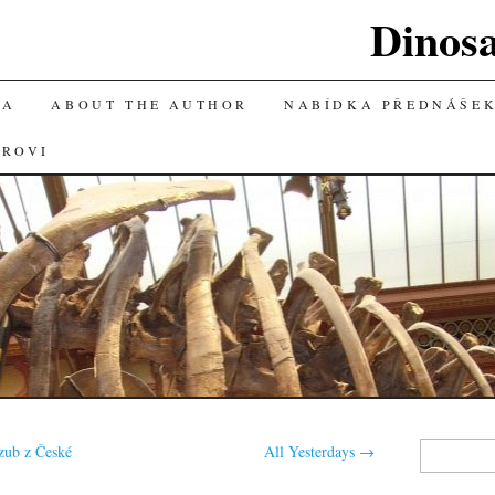
Dinos
KA
ABOUT THE AUTHOR
NABÍDKA PŘEDNÁŠE
OROVI
Vyhledávání
zub z České
All Yesterdays
→