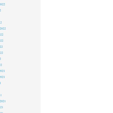
2022
2
22
 2022
022
022
22
022
2
22
2021
2021
1
21
 2021
021
021