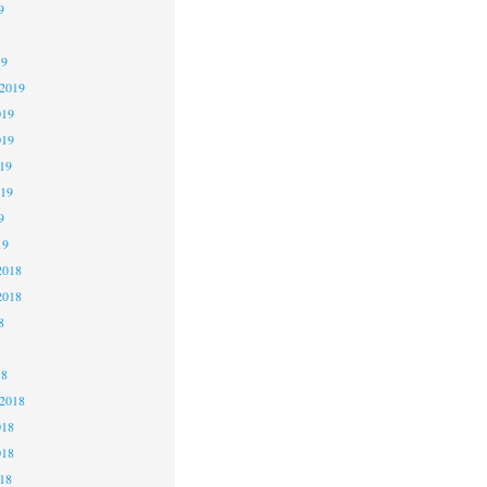
9
19
 2019
019
019
19
019
9
19
2018
2018
8
18
 2018
018
018
18