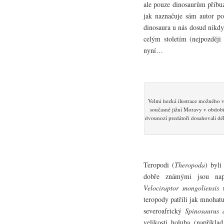
ale pouze dinosaurům příbuz
jak naznačuje sám autor p
dinosaura u nás dosud nikdy
celým stoletím (nejpozději
nyní…
Velmi hezká ilustrace možného v
současné jižní Moravy v období 
dvounozí predátoři dosahovali dél
Teropodi (
Theropoda
) byli
dobře známými jsou nap
Velociraptor mongoliensis
n
teropody patřili jak mnohat
severoafrický
Spinosaurus 
velikosti holuba (napříkla