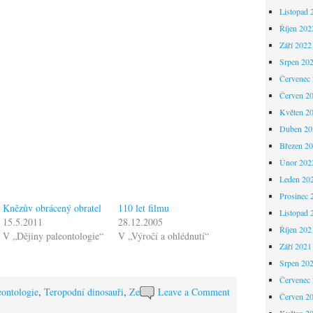
Listopad 
Říjen 202
Září 2022
Srpen 20
Červenec
Červen 2
Květen 2
Duben 20
Březen 2
Únor 202
Leden 20
Prosinec 
Knězův obrácený obratel
110 let filmu
Listopad 
15.5.2011
28.12.2005
Říjen 202
V „Dějiny paleontologie“
V „Výročí a ohlédnutí“
Září 2021
Srpen 20
Červenec
eontologie
,
Teropodní dinosauři
,
Ze
Leave a Comment
Červen 2
Květen 2