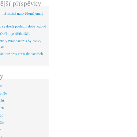
ější příspěvky
y má možná na svědomí jemný
 se dožili poslední doby ledové
Obřího ještěřího šéfa
líhlý tyranosaurus byl velký
vec
áno už přes 1600 dinosauřích
y
26
 2026
026
026
26
026
6
26