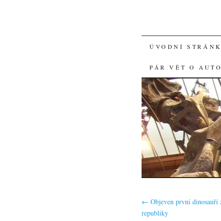
SKIP
ÚVODNÍ STRÁN
TO
PÁR VĚT O AUT
CONTENT
←
Objeven první dinosauří 
republiky