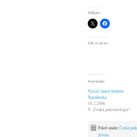
Sdílejte:
Líbí se mi to:
Související
Výročí úmrtí hraběte
Šternberka
10.2.2006
V „Česká paleontologie“
Filed under
Česká pal
života