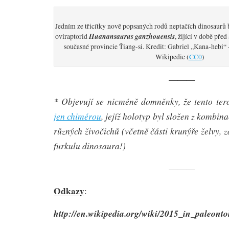
Jedním ze třicítky nově popsaných rodů neptačích dinosaurů 
Huanansaurus ganzhouensis
oviraptorid
, žijící v době před
současné provincie Ťiang-si. Kredit: Gabriel „Kana-hebi“ 
Wikipedie (
CC0
)
———
* Objevují se nicméně domněnky, že tento te
jen chimérou
, jejíž holotyp byl složen z kombin
různých živočichů (včetně části krunýře želvy
furkulu dinosaura!)
———
Odkazy
:
http://en.wikipedia.org/wiki/2015_in_paleonto