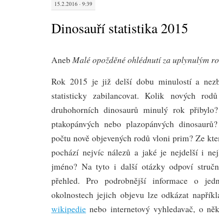
15.2.2016 · 9:39
Dinosauří statistika 2015
Malé opožděné ohlédnutí za uplynulým 
Aneb
Rok 2015 je již delší dobu minulostí a nez
statisticky zabilancovat. Kolik nových rod
druhohorních dinosaurů minulý rok přibylo
ptakopánvých nebo plazopánvých dinosaurů?
počtu nově objevených rodů vloni prim? Ze kte
pochází nejvíc nálezů a jaké je nejdelší i ne
jméno? Na tyto i další otázky odpoví stručn
přehled. Pro podrobnější informace o jedn
okolnostech jejich objevu lze odkázat napřík
wikipedie
nebo internetový vyhledavač, o něk