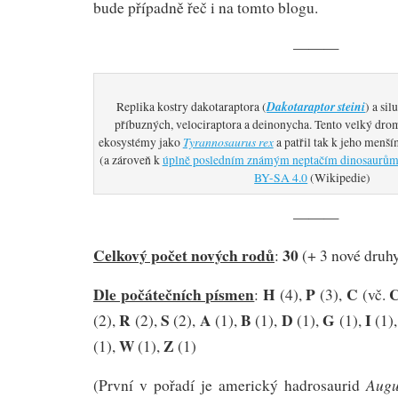
bude případně řeč i na tomto blogu.
———
Dakotaraptor steini
Replika kostry dakotaraptora (
) a si
příbuzných, velociraptora a deinonycha. Tento velký dro
Tyrannosaurus rex
ekosystémy jako
a patřil tak k jeho men
(a zároveň k
úplně posledním známým neptačím dinosaurů
BY-SA 4.0
(Wikipedie)
———
Celkový počet nových rodů
30
:
(+ 3 nové druh
Dle počátečních písmen
H
P
C
:
(4),
(3),
(vč.
R
S
A
B
D
G
I
(2),
(2),
(2),
(1),
(1),
(1),
(1),
(1)
W
Z
(1),
(1),
(1)
Augu
(První v pořadí je americký hadrosaurid