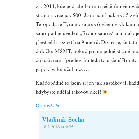
z r. 2014, kde je druhohorním ještěrům věnov
strana z více jak 500! Jsou na ní nákresy 5 zví
Teropoda je Tyrannosaurus (ovšem v klokaní po
sauropod je uveden „Brontosaurus“ a u ptakoj
přestřelili rozpětí na 9 metrů. Divné je, že tat
doložku MŠMT, pokud jen na jedné straně mají 
dokážu najít (především teda to určení Brontosa
je po zbytku učebnice…
Každopádně to jsem si jen tak zastěžoval, kaž
kdybyste udělal takovou akci!
Odpovědět
Vladimír Socha
18.2.2016 at 9:05