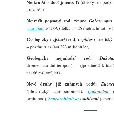
Nejkratší rodové jméno
Yi
:
(čínský teropod) –
„rekord“)
Největší popsaný rod
Galeamopus
: zřejmě
sauropod
z USA (délka asi 25 metrů, hmotnost 
Geologicky nejstarší rod
Lepidus
:
(americký 
– pozdní trias (asi 223 milionů let)
Geologicky nejmladší rod
Dakota
:
dromeosauridní teropod) – nejpozdnější křída 
asi 66 milionů let)
Nové druhy již známých rodů
Eucne
:
Iguanodon
ga
(jihoafrický sauropodomorf),
Saurornitholestes
sullivani
ornitopod),
(americ
———