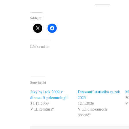
———
Sdílejte:
Líbí se mi to:
Související
Jaký byl rok 2009 v
Dinosauří statistika za rok
M
dinosauří paleontologii
2025
30
31.12.2009
12.1.2026
V 
V „Literatura“
V „O dinosaurech
obecně“