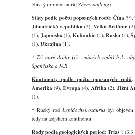
Zhenyuanlong
čínský dromeosaurid
)
Státy podle počtu popsaných rodů
Čína
:
(9),
Jihoafrická republika
Velká Británie
(2),
(2
Japonsko
Kolumbie
Rusko
Š
(1),
(1),
(1),
(1),
Ukrajina
(1),
(1).
* Tři nové druhy (již známých rodů) byly ob
Španělska a JAR.
Kontinenty podle počtu popsaných rodů
Amerika
Evropa
Afrika
Jižní 
(9),
(4),
(2),
(1).
Lepidocheirosaurus
* Ruský rod
byl objeven
tedy na asijském kontinentu.
Rody podle geologických period
Trias
:
1 (3,3