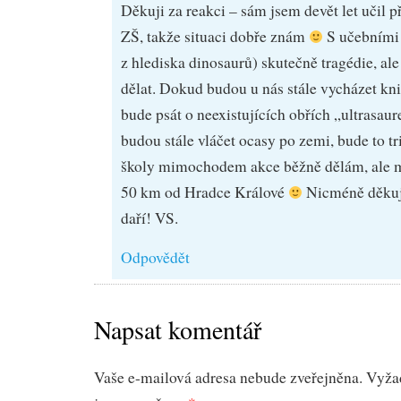
Děkuji za reakci – sám jsem devět let učil p
ZŠ, takže situaci dobře znám
S učebními t
z hlediska dinosaurů) skutečně tragédie, ale 
dělat. Dokud budou u nás stále vycházet kni
bude psát o neexistujících obřích „ultrasaur
budou stále vláčet ocasy po zemi, bude to tri
školy mimochodem akce běžně dělám, ale m
50 km od Hradce Králové
Nicméně děkuji
daří! VS.
Odpovědět
Napsat komentář
Vaše e-mailová adresa nebude zveřejněna.
Vyža