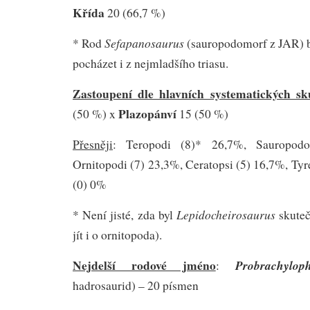
Křída
20 (66,7 %)
Sefapanosaurus
* Rod
(sauropodomorf z JAR) 
pocházet i z nejmladšího triasu.
Zastoupení dle hlavních systematických sk
Plazopánví
(50 %) x
15 (50 %)
Přesněji
: Teropodi (8)* 26,7%, Sauropodo
Ornitopodi (7) 23,3%, Ceratopsi (5) 16,7%, Tyre
(0) 0%
Lepidocheirosaurus
* Není jisté, zda byl
skuteč
jít i o ornitopoda).
Nejdelší rodové jméno
Probrachylop
:
hadrosaurid) – 20 písmen