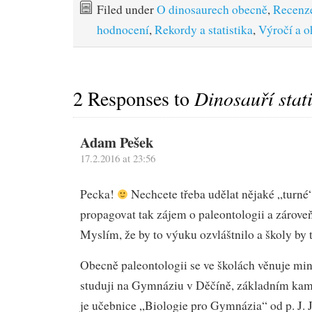
Filed under
O dinosaurech obecně
,
Recenz
hodnocení
,
Rekordy a statistika
,
Výročí a o
2 Responses to
Dinosauří stat
Adam Pešek
17.2.2016 at 23:56
Pecka!
Nechcete třeba udělat nějaké „turné“
propagovat tak zájem o paleontologii a zárov
Myslím, že by to výuku ozvláštnilo a školy by t
Obecně paleontologii se ve školách věnuje mi
studuji na Gymnáziu v Děčíně, základním kam
je učebnice „Biologie pro Gymnázia“ od p. J. 