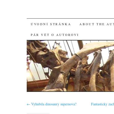
SKIP
ÚVODNÍ STRÁNKA
ABOUT THE AU
TO
PÁR VĚT O AUTOROVI
CONTENT
←
Vyhubila dinosaury supernova?
Fantasticky za