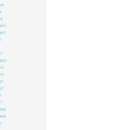
018
8
18
2017
2017
7
17
 2017
017
017
17
017
7
17
2016
2016
6