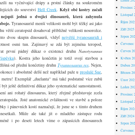
ili na vyčnívající drápy a prstní články na soukromém
Prosinec 
Když obě kostry začali
žejících do souvrství
Hell Creek
.
Listopad 
e nejspíš jedná o dvojici dinosaurů, která zahynula
Říjen 202
uboje.
Tyranosaurid menší velikosti mohl být těžký asi jako
Září 2025
hu větší ceratopsid dosahoval přibližně velikosti nosorožce.
Srpen 20
chto dvou skupin dinosaurů, vždyť
největší tyranosauridi i
Červenec
tnost osmi tun. Zajímavý se zdá být zejména teropod,
vat první pádný důkaz o existenci druhu
Nanotyrannus
Červen 2
říspěvku
). Kostra jeho končetin je totiž svojí stavbou a
Květen 2
dlišná od přední končetiny druhu
Tyrannosaurus rex
. Nejen,
Duben 20
e dokonce i absolutně delší než například paže u
proslulé Sue
,
Březen 2
,5 metru! Exemplář „duelanta“ má také podstatně více zubů
Únor 202
í být ještě definitivní důkaz jeho systematické samostatnosti.
Leden 20
ení ani rohatý dinosaurus, který zřejmě představuje zcela
Prosinec 
atopsida. Jisté anatomické zvláštnosti ve stavbě a poloze
Listopad 
bky i pánevních kostí naznačují, že jsme se s tímto druhem
Říjen 202
 nesetkali. Může ale také jít o mladého zástupce rodu
Září 2024
méně i po deseti letech víme o zápasících dinosaurech
Srpen 20
Červenec