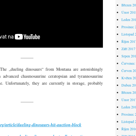
Březen 2
Únor 201
Leden 20
Prosinec 
Listopad 
Říjen 201
Září 2017
Srpen 20
———
Červenec
 The „dueling dinosaurs“ from Montana are astonishingly
Červen 2
n advanced chasmosaurine ceratopsian and tyrannosaurine
Květen 2
e. Unfortunately, they are currently in storage, probably
Duben 20
Březen 2
Únor 201
———
Leden 20
Prosinec 
Listopad 
g/article/dueling-dinosaurs-hit-auction-block
Říjen 201
Září 2016