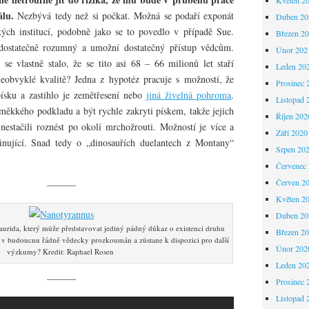
álu.
Nezbývá tedy než si počkat. Možná se podaří exponát
Duben 20
ých institucí, podobně jako se to povedlo v případě Sue.
Březen 2
ostatečně rozumný a umožní dostatečný přístup vědcům.
Únor 202
e vlastně stalo, že se tito asi 68 – 66 milionů let staří
Leden 20
neobvyklé kvalitě? Jedna z hypotéz pracuje s možností, že
Prosinec 
ísku a zastihlo je zemětřesení nebo
jiná živelná pohroma
.
Listopad 
ěkkého podkladu a být rychle zakryti pískem, takže jejich
Říjen 202
nestačili roznést po okolí mrchožrouti. Možností je více a
Září 2020
inující. Snad tedy o „dinosauřích duelantech z Montany“
Srpen 20
Červenec
Červen 2
———
Květen 2
Duben 20
urida, který může představovat jediný pádný důkaz o existenci druhu
Březen 2
e v budoucnu řádně vědecky prozkoumán a zůstane k dispozici pro další
Únor 202
výzkumy? Kredit: Raphael Rosen
Leden 20
———
Prosinec 
Listopad 