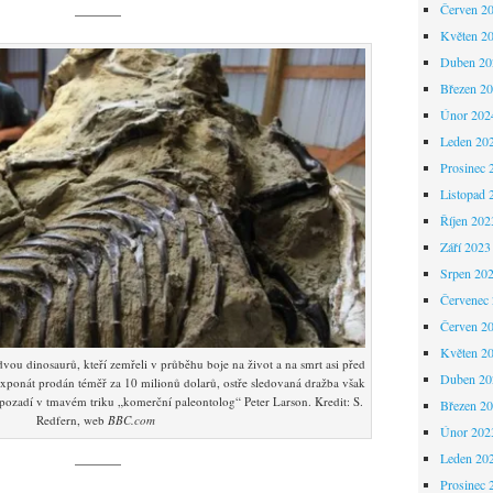
Červen 2
———
Květen 2
Duben 20
Březen 2
Únor 202
Leden 20
Prosinec 
Listopad 
Říjen 202
Září 2023
Srpen 20
Červenec
Červen 2
Květen 2
dvou dinosaurů, kteří zemřeli v průběhu boje na život a na smrt asi před
Duben 20
exponát prodán téměř za 10 milionů dolarů, ostře sledovaná dražba však
pozadí v tmavém triku „komerční paleontolog“ Peter Larson. Kredit: S.
Březen 2
Redfern, web
BBC.com
Únor 202
Leden 20
———
Prosinec 