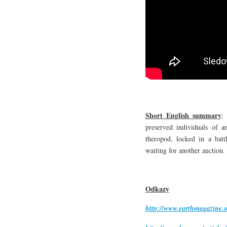
Short English summary
:
preserved individuals of a
theropod, locked in a battl
waiting for another auction.
Odkazy
http://www.earthmagazine.or