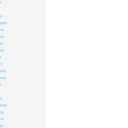
9
19
 2019
019
019
19
019
9
19
2018
2018
8
18
 2018
018
018
18