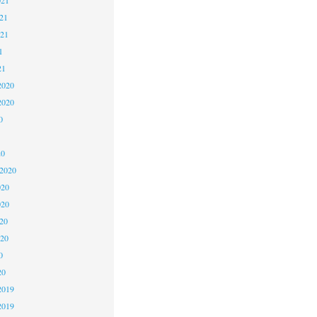
21
021
1
21
2020
2020
0
20
 2020
020
020
20
020
0
20
2019
2019