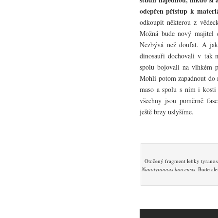
odepřen přístup k materi
odkoupit některou z vědeck
Možná bude nový majitel d
Nezbývá než doufat. A jak s
dinosauři dochovali v tak 
spolu bojovali na vlhkém p
Mohli potom zapadnout do m
maso a spolu s ním i kosti 
všechny jsou poměrně fasc
ještě brzy uslyšíme.
Otočený fragment lebky tyranosa
Nanotyrannus lancensis
. Bude al