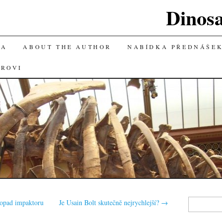
Dinos
KA
ABOUT THE AUTHOR
NABÍDKA PŘEDNÁŠE
OROVI
Vyhledávání
dopad impaktoru
Je Usain Bolt skutečně nejrychlejší?
→