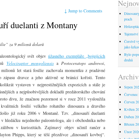
Nejnov
↓
Jump to Comments
Dinosaur
prach
uří duelanti z Montany
Hrůzoptáci
Tajemství 
Čerstvě vy
ilie“ za 9 milionů dolarů
jako krka
Bylo pops
aleontologický svět objev
úžasného exempláře „bojujících
druhů
uhů
Velociraptor mongoliensis
a
Protoceratops andrewsi
,
milionů let stará fosilie zachovala momentku z pradávné
Archiv
 zápasu dravce a jeho aktivně se bránící kořisti. Tento
kolikrát vystaven v nejprestižnějších expozicích a stále je
Srpen 20
snějších a nejpůsobivějších dokladů predátorského chování
Červenec
roto divu, že značnou pozornost si v roce 2011 vysloužila
Červen 2
valitních fosilií velkého rohatého dinosaura a dravého
Květen 2
došlo již roku 2006 v Montaně. Tzv. „dinosauří duelanti
Duben 20
 v hledáčku nejednoho paleontologa, ale i obchodníka nebo
Březen 2
zálibou v kuriozitách. Zajímavý objev učinil rančer a
Únor 202
Clayton Phipps, který se těší přezdívce „dinosauří kovboj“.
Leden 20