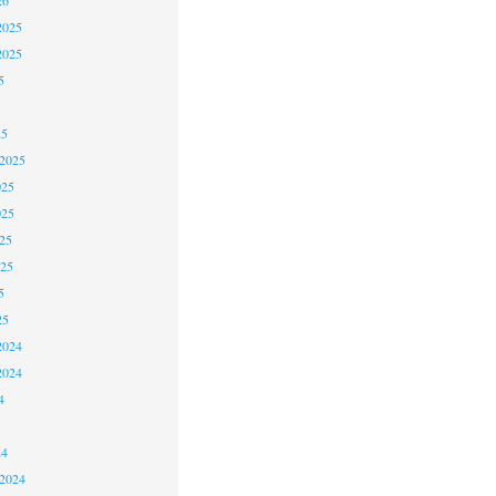
2025
2025
5
25
 2025
025
025
25
025
5
25
2024
2024
4
24
 2024