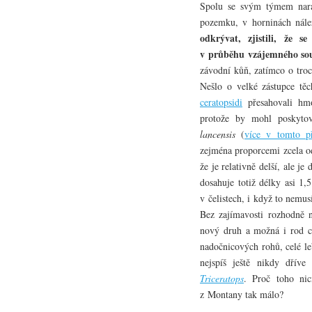
Spolu se svým týmem naraz
pozemku, v horninách nále
odkrývat, zjistili, že s
v průběhu vzájemného so
závodní kůň, zatímco o troc
Nešlo o velké zástupce tě
ceratopsidi
přesahovali hmo
protože by mohl poskyto
lancensis
(
více v tomto p
zejména proporcemi zcela o
že je relativně delší, ale j
dosahuje totiž délky asi 1
v čelistech, i když to nemus
Bez zajímavosti rozhodně n
nový druh a možná i rod cer
nadočnicových rohů, celé le
nejspíš ještě nikdy dříve
Triceratops
. Proč toho nic
z Montany tak málo?