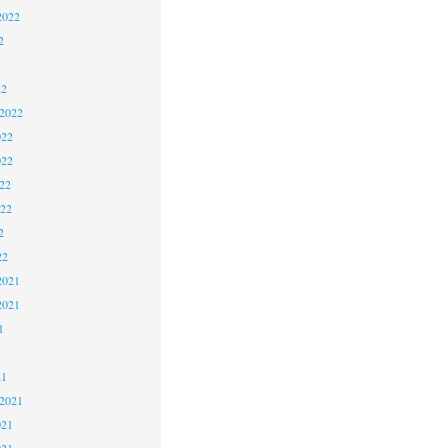
2022
2
22
 2022
022
022
22
022
2
22
2021
2021
1
21
 2021
021
021