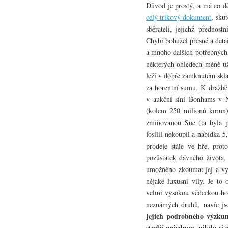
Důvod je prostý, a má co dě
celý trikový dokument
, sku
sběrateli, jejichž přednos
Chybí bohužel přesné a detail
a mnoho dalších potřebných
některých ohledech méně už
leží v dobře zamknutém skla
za horentní sumu. K dražbě 
v aukční síni Bonhams v N
(kolem 250 milionů korun)
zmiňovanou Sue (ta byla p
fosilii nekoupil a nabídka 
prodeje stále ve hře, prot
pozůstatek dávného života,
umožněno zkoumat jej a vys
nějaké luxusní vily. Je to
velmi vysokou vědeckou hod
neznámých druhů, navíc js
jejich podrobného výzku
studií najednou, nikdo si 