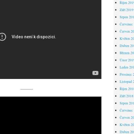
Říjen 201
Září 2019
Srpen 20
Červenec
Červen 2
Květen 2
Duben 20
Březen 2
Únor 201
Leden 20
Prosinec 
Listopad 
———
Říjen 201
Září 2018
Srpen 20
Červenec
Červen 2
Květen 2
Duben 20