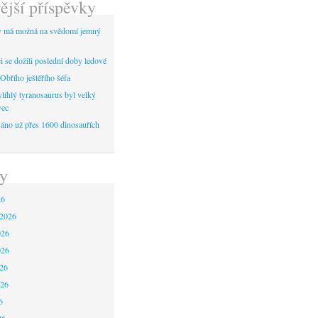
ější příspěvky
y má možná na svědomí jemný
 se dožili poslední doby ledové
Obřího ještěřího šéfa
líhlý tyranosaurus byl velký
vec
áno už přes 1600 dinosauřích
y
26
 2026
026
026
26
026
6
26