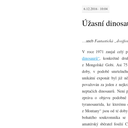
6.12.2016 · 10:04
Úžasní dinosa
…aneb
Fantastická „dvojfos
V roce 1971 zaujal celý p
dinosaurů“
, konkrétně dr
z Mongolské Gobi. Asi 75 
doby, v podobě smrtelného
unikátní exponát byl již ně
považován za jeden z nejkrá
neptačích dinosaurů. Není p
zpráva o objevu podobně k
tyranosaurida, ke kterému 
z Montany“ jsou od té doby
bohatého soukromníka se 
amatérský sběratel fosilií 