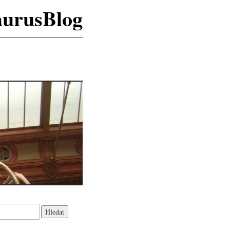
aurusBlog
K