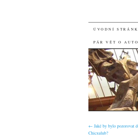
SKIP
ÚVODNÍ STRÁN
TO
PÁR VĚT O AUT
CONTENT
←
Jaké by bylo pozorovat 
Chicxulub?