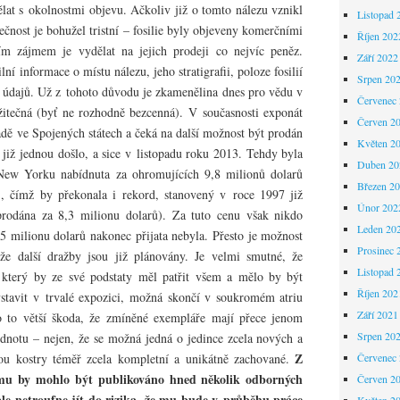
lat s okolnostmi objevu. Ačkoliv již o tomto nálezu vznikl
Listopad 
tečnost je bohužel tristní – fosilie byly objeveny komerčními
Říjen 202
tním zájmem je vydělat na jejich prodeji co nejvíc peněz.
Září 2022
ní informace o místu nálezu, jeho stratigrafii, poloze fosilií
Srpen 20
 údajů. Už z tohoto důvodu je zkamenělina dnes pro vědu v
Červenec
itečná (byť ne rozhodně bezcenná). V současnosti exponát
Červen 2
dě ve Spojených státech a čeká na další možnost být prodán
Květen 2
již jednou došlo, a sice v listopadu roku 2013. Tehdy byla
Duben 20
ew Yorku nabídnuta za ohromujících 9,8 milionů dolarů
Březen 2
, čímž by překonala i rekord, stanovený v roce 1997 již
Únor 202
rodána za 8,3 milionu dolarů). Za tuto cenu však nikdo
Leden 20
5,5 milionu dolarů nakonec přijata nebyla. Přesto je možnost
Prosinec 
ože další dražby jsou již plánovány. Je velmi smutné, že
Listopad 
 který by ze své podstaty měl patřit všem a mělo by být
Říjen 202
tavit v trvalé expozici, možná skončí v soukromém atriu
Září 2021
 o to větší škoda, že zmíněné exempláře mají přece jenom
Srpen 20
notu – nejen, že se možná jedná o jedince zcela nových a
Z
Červenec
ou kostry téměř zcela kompletní a unikátně zachované.
mu by mohlo být publikováno hned několik odborných
Červen 2
ale netroufne jít do rizika, že mu bude v průběhu práce
Květen 2