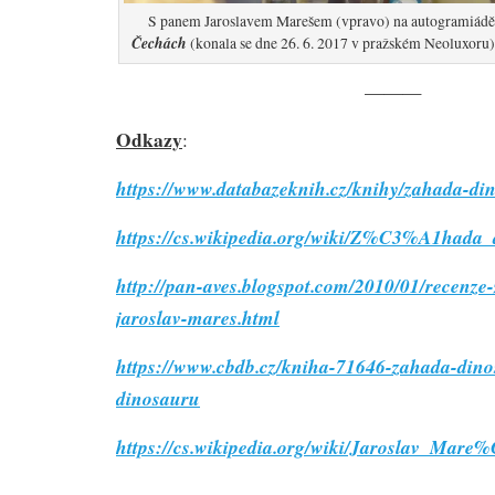
S panem Jaroslavem Marešem (vpravo) na autogramiád
Čechách
(konala se dne 26. 6. 2017 v pražském Neoluxoru
———
Odkazy
:
https://www.databazeknih.cz/knihy/zahada-d
https://cs.wikipedia.org/wiki/Z%C3%A1ha
http://pan-aves.blogspot.com/2010/01/recenze
jaroslav-mares.html
https://www.cbdb.cz/kniha-71646-zahada-din
dinosauru
https://cs.wikipedia.org/wiki/Jaroslav_Mare