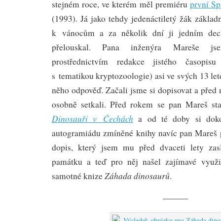
stejném roce, ve kterém měl premiéru
první S
(1993). Já jako tehdy jedenáctiletý žák základn
k vánocům a za několik dní ji jedním dech
přelouskal. Pana inženýra Mareše j
prostřednictvím redakce jistého časopis
s tematikou kryptozoologie) asi ve svých 13 let
něho odpověď. Začali jsme si dopisovat a před n
osobně setkali. Před rokem se pan Mareš s
Dinosauři v Čechách
a od té doby si doko
autogramiádu zmíněné knihy navíc pan Mareš 
dopis, který jsem mu před dvaceti lety zas
památku a teď pro něj našel zajímavé využi
Záhada dinosaurů
samotné knize
.
———