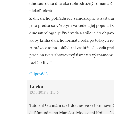
dinosaurov sa číta ako dobrodružný román a čí
niekoľkokrát.
Z dnešného pohľadu ide samozrejme o zastaranú
je to predsa so všetkým vo vede a jej populariz
dinosaurológia je živá veda a stále je čo objav
ak by kniha daného formátu bola po toľkých ro
A práve v tomto ohľade si zaslúži ešte veľa pre
príde na tvári zhovievavý úsmev s významom:
rozlúskli…“
Odpovědět
Lucka
13.10.2018 at 21:45
Tuto knížku mám také dodnes ve své knihovnič
dalšími od pana Mareše). Moc se mi líbila a če