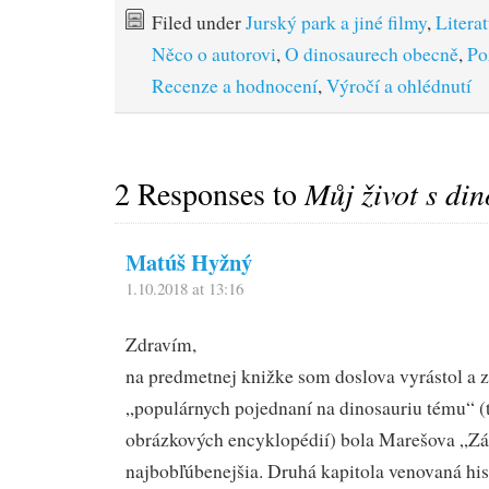
Filed under
Jurský park a jiné filmy
,
Litera
Něco o autorovi
,
O dinosaurech obecně
,
Po
Recenze a hodnocení
,
Výročí a ohlédnutí
2 Responses to
Můj život s di
Matúš Hyžný
1.10.2018 at 13:16
Zdravím,
na predmetnej knižke som doslova vyrástol a z
„populárnych pojednaní na dinosauriu tému“ (t
obrázkových encyklopédií) bola Marešova „Z
najbobľúbenejšia. Druhá kapitola venovaná hi