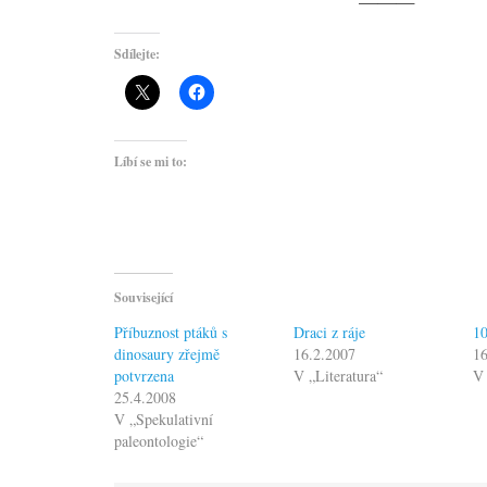
———
Sdílejte:
Líbí se mi to:
Související
Příbuznost ptáků s
Draci z ráje
10
dinosaury zřejmě
16.2.2007
1
potvrzena
V „Literatura“
V 
25.4.2008
V „Spekulativní
paleontologie“