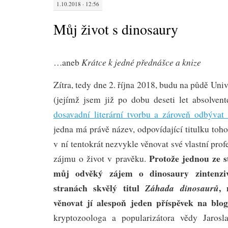
1.10.2018 · 12:56
Můj život s dinosaury
Krátce k jedné přednášce a knize
…aneb
Zítra, tedy dne 2. října 2018, budu na půdě Uni
(jejímž jsem již po dobu deseti let absolve
dosavadní literární tvorbu a zároveň odbývat
jedna má právě název, odpovídající titulku toh
v ní tentokrát nezvykle věnovat své vlastní pro
Protože jednou ze s
zájmu o život v pravěku.
můj odvěký zájem o dinosaury zintenziv
stranách skvělý titul
, 
Záhada dinosaurů
věnovat jí alespoň jeden příspěvek na blog
kryptozoologa a popularizátora vědy Jaros