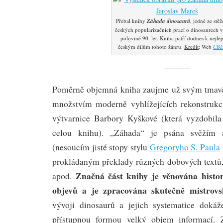
Přebal knihy
Záhada dinosaurů
, jedné ze stěž
českých popularizačních prací o dinosaurech v
polovině 90. let. Kniha patří dodnes k nejle
českým dílům tohoto žánru.
Kredit
: Web
CBD
———
Poměrně objemná kniha zaujme už svým tmav
množstvím moderně vyhlížejících rekonstrukc
výtvarnice Barbory Kyškové (která vyzdobil
celou knihu). „Záhada“ je psána svěžím 
(nesoucím jisté stopy stylu
Gregoryho S. Paula
prokládaným překlady různých dobových textů,
Značná část knihy je věnována histor
apod.
objevů a je zpracována skutečně mistrov
vývoji dinosaurů a jejich systematice dokáže
přístupnou formou velký objem informací. 