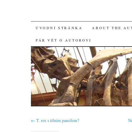
SKIP
ÚVODNÍ STRÁNKA
ABOUT THE AU
TO
PÁR VĚT O AUTOROVI
CONTENT
←
T. rex s tělním pancířem?
Ne