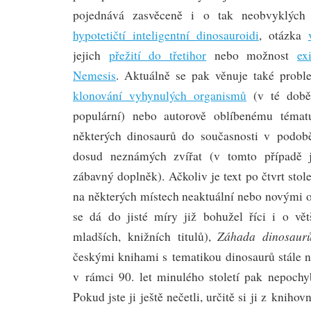
pojednává zasvěceně i o tak neobvyklých 
hypotetičtí inteligentní dinosauroidi
, otázka
jejich
přežití do třetihor
nebo možnost
ex
Nemesis
. Aktuálně se pak věnuje také prob
klonování vyhynulých organismů
(v té době
populární) nebo autorově oblíbenému témat
některých dinosaurů do současnosti v podobě
dosud neznámých zvířat (v tomto případě 
zábavný doplněk). Ačkoliv je text po čtvrt stol
na některých místech neaktuální nebo novými 
se dá do jisté míry již bohužel říci i o vě
Záhada dinosaur
mladších, knižních titulů),
českými knihami s tematikou dinosaurů stále n
v rámci 90. let minulého století pak nepoch
Pokud jste ji ještě nečetli, určitě si ji z knih