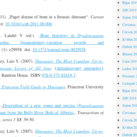
Říjen 201
Září 2019
1). „Paget disease of bone in a Jurassic dinosaur“.
Current
Srpen 20
oi:
10.1016/j.cub.2011.08.006
Červenec
Červen 2
. Laudet V (ed.).
„Bone histology in
Dysalotosaurus
Květen 2
chia: Iguanodontia)–variation, growth, and
Duben 20
(1): e29958. doi:
10.1371/journal.pone.0029958
Březen 2
Rey, Luis V. (2007).
Dinosaurs: The Most Complete, Up-to-
Únor 201
inosaur Lovers of All Ages
(
Aktualizovaný internetový
Leden 20
rk: Random House. ISBN
978-0-375-82419-7
.
Prosinec 
Listopad 
 Princeton Field Guide to Dinosaurs
. Princeton University
Říjen 201
Září 2018
 „
Description of a new genus and species (
Panoplosaurus
Srpen 20
saur from the Belly River Beds of Alberta
„.
Transactions of
Červenec
13
 series 3
: 39-50.
Červen 2
Květen 2
Rey, Luis V. (2007).
Dinosaurs: The Most Complete, Up-to-
Duben 20