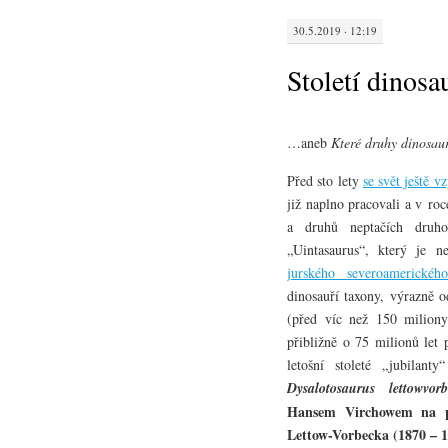
30.5.2019 · 12:19
Století dinosa
…aneb
Které druhy dinosau
Před sto lety
se svět ještě 
již naplno pracovali a v ro
a druhů neptačích druho
„Uintasaurus“, který je
jurského severoamerickéh
dinosauří taxony, výrazně o
(před víc než 150 miliony
přibližně o 75 milionů let
letošní stoleté „jubilanty
Dysalotosaurus lettowvorb
Hansem Virchowem na po
Lettow-Vorbecka (1870 – 1