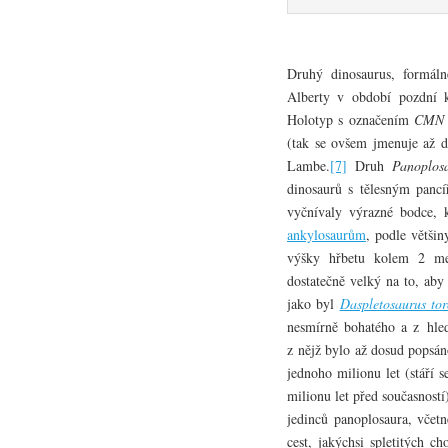
Druhý dinosaurus, formál
Alberty v období pozdní k
Holotyp s označením
CMN 
(tak se ovšem jmenuje až d
Lambe.
[7]
Druh
Panoplos
dinosaurů s tělesným panc
vyčnívaly výrazné bodce, 
ankylosaurům
, podle větši
výšky hřbetu kolem 2 me
dostatečně velký na to, aby
jako byl
Daspletosaurus tor
nesmírně bohatého a z hle
z nějž bylo až dosud popsán
jednoho milionu let (stáří 
milionu let před současností
jedinců panoplosaura, vče
cest, jakýchsi spletitých c