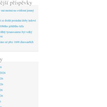
ější příspěvky
y má možná na svědomí jemný
 se dožili poslední doby ledové
Obřího ještěřího šéfa
líhlý tyranosaurus byl velký
vec
áno už přes 1600 dinosauřích
y
26
 2026
026
026
26
026
6
26