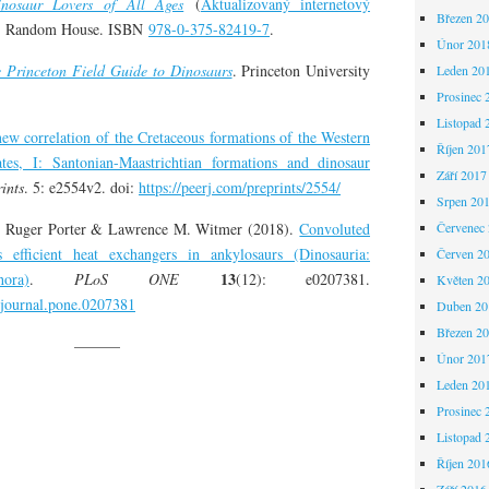
inosaur Lovers of All Ages
(
Aktualizovaný internetový
Březen 2
rk: Random House. ISBN
978-0-375-82419-7
.
Únor 201
 Princeton Field Guide to Dinosaurs
. Princeton University
Leden 20
Prosinec 
Listopad 
ew correlation of the Cretaceous formations of the Western
Říjen 201
tes, I: Santonian-Maastrichtian formations and dinosaur
Září 2017
ints
. 5: e2554v2. doi:
https://peerj.com/preprints/2554/
Srpen 20
 Ruger Porter & Lawrence M. Witmer (2018).
Convoluted
Červenec
s efficient heat exchangers in ankylosaurs (Dinosauria:
Červen 2
13
ora)
.
PLoS ONE
(12): e0207381.
Květen 2
1/journal.pone.0207381
Duben 20
Březen 2
———
Únor 201
Leden 20
Prosinec 
Listopad 
Říjen 201
Září 2016