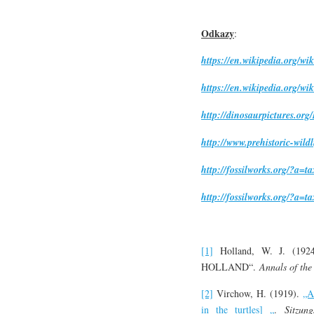
Odkazy
:
https://en.wikipedia.org/wi
https://en.wikipedia.org/wi
http://dinosaurpictures.org
http://www.prehistoric-wild
http://fossilworks.org/?a
http://fossilworks.org/?a
[1]
Holland, W. J. (1924
HOLLAND“.
Annals of th
[2]
Virchow, H. (1919).
„A
in the turtles] „
.
Sitzun