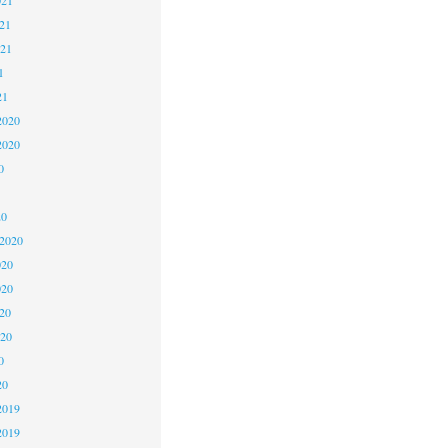
21
021
1
21
2020
2020
0
20
 2020
020
020
20
020
0
20
2019
2019