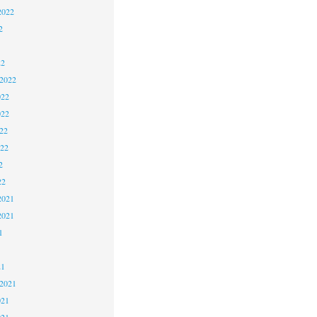
2022
2
22
 2022
022
022
22
022
2
22
2021
2021
1
21
 2021
021
021