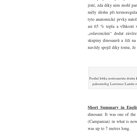
jisté, zda díky nim mohl pa
měly úlohu při termoregula
tyto anatomické prvky natol
asi 65 % tepla a vlhkosti 
„oslavencům“ dodat závěre
skupiny dinosaurů a žili na
navždy spojil díky tomu, že 
Fosilní lebka nodosaurida druhu
paleontolog Lawrence Lambe rov
Short Summary in Engli
dinosaur. It was one of the
(Campanian) in what is now 
was up to 7 metres long.