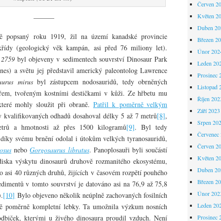
Červen 2
Květen 2
———
Duben 20
ně popsaný roku 1919, žil na území kanadské provincie
Březen 2
řídy (geologický věk kampán, asi před 76 miliony let).
Únor 202
2759
byl objeveny v sedimentech souvrství Dinosaur Park
Leden 20
nes) a světu jej představil americký paleontolog Lawrence
Prosinec 
aurus mirus
byl zástupcem nodosauridů, tedy obrněných
Listopad 
ířem, tvořeným kostními destičkami v kůži. Ze hřbetu mu
Říjen 202
které mohly sloužit při obraně.
Patřil k poměrně velkým
Září 2023
ny kvalifikovaných odhadů dosahoval délky 5 až 7 metrů
[8]
,
Srpen 20
trů a hmotnosti až přes 1500 kilogramů
[9]
. Byl tedy
Červenec
 díky svému brnění odolal i útokům velkých tyranosauridů,
Červen 2
osus
nebo
Gorgosaurus libratus
. Panoplosauři byli součástí
Květen 2
diska výskytu dinosaurů druhově rozmanitého ekosystému,
Duben 20
o asi 40 různých druhů, žijících v časovém rozpětí pouhého
Březen 2
sedimentů v tomto souvrství je datováno asi na 76,9 až 75,8
Únor 202
).
[10]
Bylo objeveno několik neúplně zachovaných fosilních
Leden 20
tně poměrně kompletní lebky. Ta umožnila výzkum nosních
hodbiček, kterými u živého dinosaura proudil vzduch. Není
Prosinec 