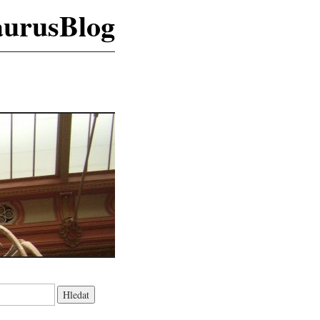
aurusBlog
K