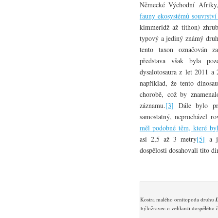
Německé Východní Afriky,
fauny ekosystémů souvrství
kimmeridž až tithon) zhru
typový a jediný známý dru
tento taxon označován 
představa však byla pozd
dysalotosaura z let 2011 a
například, že tento dinosa
chorobě, což by znamenalo 
záznamu.
[3]
Dále bylo pro
samostatný, neprocházel 
měl podobné těm, které byl
asi 2,5 až 3 metry
[5]
a je
dospělosti dosahovali tito di
Kostra malého ornitopoda druhu
býložravec o velikosti dospělého 