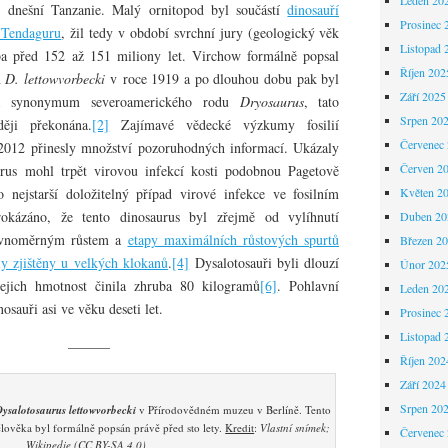
 dnešní Tanzanie. Malý ornitopod byl součástí
dinosauří
Prosinec 
 Tendaguru
, žil tedy v období svrchní jury (geologický věk
Listopad 
ba před 152 až 151 miliony let. Virchow formálně popsal
Říjen 202
h
D. lettowvorbecki
v roce 1919 a po dlouhou dobu pak byl
Září 2025
za synonymum severoamerického rodu
Dryosaurus
, tato
Srpen 20
ěji překonána.
[2]
Zajímavé vědecké výzkumy fosilií
Červenec
 2012 přinesly množství pozoruhodných informací. Ukázaly
Červen 2
urus mohl trpět virovou infekcí kosti podobnou Pagetově
nejstarší doložitelný případ virové infekce ve fosilním
Květen 2
kázáno, že tento dinosaurus byl zřejmě od vylíhnutí
Duben 20
rovnoměrným růstem a
etapy maximálních růstových spurtů
Březen 2
y zjištěny u velkých klokanů
.
[4]
Dysalotosauři byli dlouzí
Únor 202
jich hmotnost činila zhruba 80 kilogramů
[6]
. Pohlavní
Leden 20
nosauři asi ve věku deseti let.
Prosinec 
Listopad 
———
Říjen 202
Září 2024
Srpen 20
Dysalotosaurus lettowvorbecki
v Přírodovědném muzeu v Berlíně. Tento
člověka byl formálně popsán právě před sto lety.
Kredit
:
Vlastní snímek;
Červenec
Wikipedie (CC BY-SA 4.0)