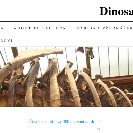
Dinos
KA
ABOUT THE AUTHOR
NABÍDKA PŘEDNÁŠE
OROVI
Vyhledávání
Čína bude mít brzy 300 dinosauřích druhů
→