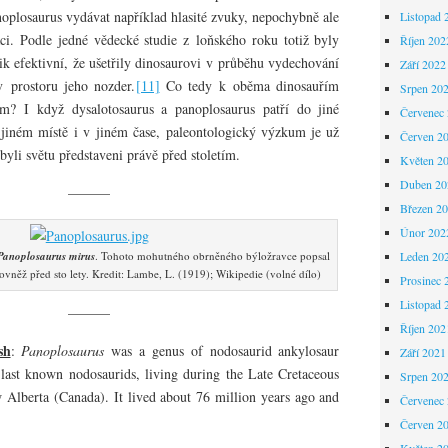
noplosaurus vydávat například hlasité zvuky, nepochybně ale
Listopad 
ci. Podle jedné vědecké studie z loňského roku totiž byly
Říjen 202
ik efektivní, že ušetřily dinosaurovi v průběhu vydechování
Září 2022
v prostoru jeho nozder.
[11]
Co tedy k oběma dinosauřím
Srpen 20
m? I když dysalotosaurus a panoplosaurus patří do jiné
Červenec
 jiném místě i v jiném čase, paleontologický výzkum je už
Červen 2
byli světu představeni právě před stoletím.
Květen 2
Duben 20
———
Březen 2
Únor 202
Panoplosaurus mirus
. Tohoto mohutného obrněného býložravce popsal
Leden 20
něž před sto lety. Kredit: Lambe, L. (1919); Wikipedie (volné dílo)
Prosinec 
Listopad 
———
Říjen 202
sh
:
Panoplosaurus
was a genus of nodosaurid ankylosaur
Září 2021
 last known nodosaurids, living during the Late Cretaceous
Srpen 20
Alberta (Canada). It lived about 76 million years ago and
Červenec
Červen 2
Květen 2