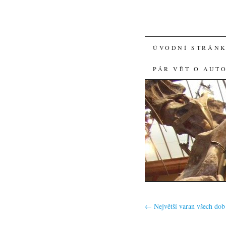
SKIP
ÚVODNÍ STRÁN
TO
PÁR VĚT O AUT
CONTENT
←
Největší varan všech dob