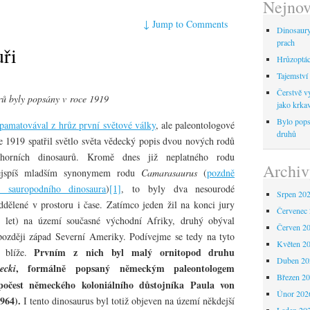
Nejnov
↓
Jump to Comments
Dinosaur
prach
uři
Hrůzoptáci
Tajemství 
Čerstvě vy
rů byly popsány v roce 1919
jako krka
Bylo pops
vzpamatovával z hrůz první světové války
, ale paleontologové
druhů
ce 1919 spatřil světlo světa vědecký popis dvou nových rodů
horních dinosaurů. Kromě dnes již neplatného rodu
Archiv
 nejspíš mladším synonymem rodu
Camarasaurus
(
pozdně
o sauropodního dinosaura
)
[1]
, to byly dva nesourodé
Srpen 20
ddělené v prostoru i čase. Zatímco jeden žil na konci jury
Červenec
 let) na území současné východní Afriky, druhý obýval
Červen 2
 později západ Severní Ameriky. Podívejme se tedy na tyto
Květen 2
Prvním z nich byl malý ornitopod druhu
“ blíže.
Duben 20
, formálně popsaný německým paleontologem
ecki
Březen 2
čest německého koloniálního důstojníka Paula von
Únor 202
964).
I tento dinosaurus byl totiž objeven na území někdejší
Leden 20