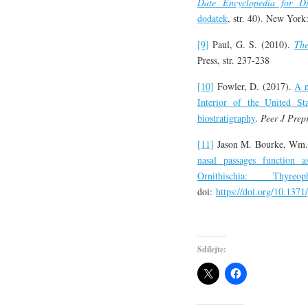
Date Encyclopedia for D
dodatek
, str. 40). New Yo
[9]
Paul, G. S. (2010).
The
Press, str. 237-238
[10]
Fowler, D. (2017).
A n
Interior of the United Sta
biostratigraphy
.
Peer J Prepr
[11]
Jason M. Bourke, Wm.
nasal passages function a
Ornithischia: Thyreoph
doi:
https://doi.org/10.137
Sdílejte: