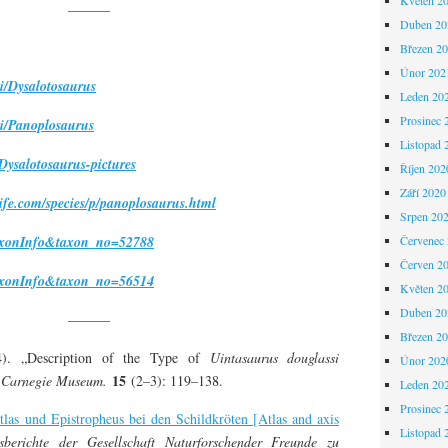
———
Duben 20
Březen 2
Únor 202
ki/Dysalotosaurus
Leden 20
Prosinec 
ki/Panoplosaurus
Listopad 
/Dysalotosaurus-pictures
Říjen 202
Září 2020
life.com/species/p/panoplosaurus.html
Srpen 20
=taxonInfo&taxon_no=52788
Červenec
Červen 2
=taxonInfo&taxon_no=56514
Květen 2
Duben 20
———
Březen 2
). „Description of the Type of
Uintasaurus douglassi
Únor 202
15
e Carnegie Museum.
(2–3): 119–138.
Leden 20
Prosinec 
tlas und Epistropheus bei den Schildkröten [Atlas and axis
Listopad 
gsberichte der Gesellschaft Naturforschender Freunde zu