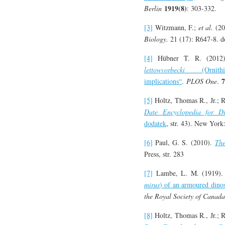
1919(8)
Berlin
: 303-332.
[3]
Witzmann, F.;
et al.
(201
Biology.
21 (17): R647-8. d
[4]
Hübner T. R. (2012)
lettowvorbecki
(Ornithis
7
implications“
.
PLOS One
.
[5]
Holtz, Thomas R., Jr.; 
Date Encyclopedia for D
dodatek
, str. 43). New Yo
[6]
Paul, G. S. (2010).
The
Press, str. 283
[7]
Lambe, L. M. (1919).
mirus
) of an armoured dino
the Royal Society of Canada,
[8]
Holtz, Thomas R., Jr.; 