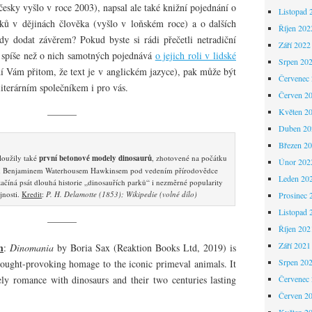
esky vyšlo v roce 2003), napsal ale také knižní pojednání o
Listopad 
ů v dějinách člověka (vyšlo v loňském roce) a o dalších
Říjen 202
y dodat závěrem? Pokud byste si rádi přečetli netradiční
Září 2022
e spíše než o nich samotných pojednává
o jejich roli v lidské
Srpen 20
í Vám přitom, že text je v anglickém jazyce), pak může být
Červenec
iterárním společníkem i pro vás.
Červen 2
Květen 2
———
Duben 20
Březen 2
loužily také
první betonové modely dinosaurů
, zhotovené na počátku
Únor 202
íkem Benjaminem Waterhousem Hawkinsem pod vedením přírodovědce
Leden 20
ačíná psát dlouhá historie „dinosauřích parků“ i nezměrné popularity
jnosti.
Kredit
:
P. H. Delamotte (1853); Wikipedie (volné dílo)
Prosinec 
Listopad 
———
Říjen 202
Září 2021
h
:
Dinomania
by Boria Sax (Reaktion Books Ltd, 2019) is
Srpen 20
hought-provoking homage to the iconic primeval animals. It
kely romance with dinosaurs and their two centuries lasting
Červenec
Červen 2
Květen 2