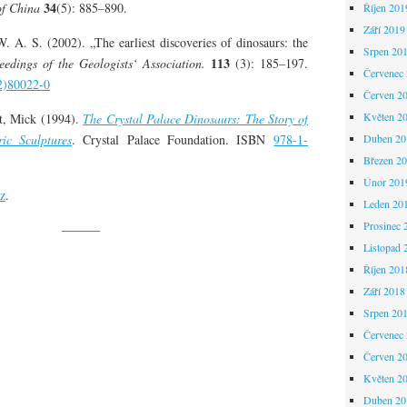
34
of China
(5): 885–890.
Říjen 201
Září 2019
W. A. S. (2002). „The earliest discoveries of dinosaurs: the
Srpen 20
113
eedings of the Geologists‘ Association.
(3): 185–197.
Červenec
2)80022-0
Červen 2
Květen 2
t, Mick (1994).
The Crystal Palace Dinosaurs: The Story of
ric Sculptures
. Crystal Palace Foundation. ISBN
978-1-
Duben 20
Březen 2
Únor 201
az
.
Leden 20
Prosinec 
———
Listopad 
Říjen 201
Září 2018
Srpen 20
Červenec
Červen 2
Květen 2
Duben 20