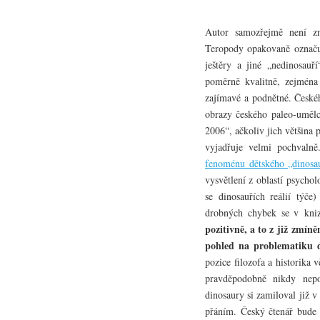
Autor samozřejmě není zn
Teropody opakovaně označuj
ještěry a jiné „nedinosauř
poměrně kvalitně, zejména 
zajímavé a podnětné. Českého
obrazy českého paleo-umělce
2006“, ačkoliv jich většina p
vyjadřuje velmi pochvaln
fenoménu dětského „dinosa
vysvětlení z oblastí psychol
se dinosauřích reálií týče
drobných chybek se v kni
pozitivně, a to z již zmín
pohled na problematiku d
pozice filozofa a historika 
pravděpodobně nikdy nepo
dinosaury si zamiloval již 
přáním. Český čtenář bude 