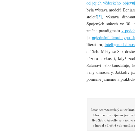
od jejich vědeckého objevu
byla výstava modelů Benjam
století
[3]
, výstava dinosa
Spojených státech ve 30. a
změna paradigmatu
v podob
je
pojednání témat typu J
literatura,
inteligentní dinos
dalších. Místy se Sax dostá
názoru a vkusu), když zce
Satanovi nebo konstatuje, ž
i my dinosaury. Jakkoliv js
poměrně jasnému a praktické
Letos sedmdesátiletý autor kni
Jeho hlavním zájmem jsou zvíř
živočichy. Ačkoliv se v tomto 
věnoval výlučně vyhynulým 