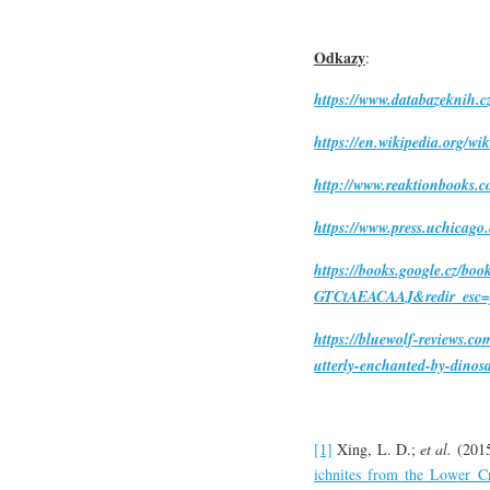
Odkazy
:
https://www.databazeknih.c
https://en.wikipedia.org/wi
http://www.reaktionbooks.
https://www.press.uchicago
https://books.google.cz/bo
GTCtAEACAAJ&redir_esc=
https://bluewolf-reviews.c
utterly-enchanted-by-dinos
[1]
Xing, L. D.;
et al.
(201
ichnites from the Lower Cr