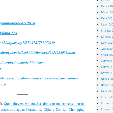
———
Duben 20
Březen 2
Únor 202
z/autori/boria-sax-10420
Leden 20
Prosinec 
ki/Boria_Sax
Listopad 
co.uk/display.asp?ISB=9781789140040
Říjen 202
Září 2020
.edu/ucp/books/book/distributed/D/bo31238053.html
Srpen 20
Červenec
oks/about/Dinomania.html?id=-
Červen 2
y
Květen 2
om/books/history/dinomania-why-we-love-fear-and-are-
Duben 20
aurs/
Březen 2
Únor 202
———
Leden 20
Prosinec 
5).
Stone flowers explained as dinosaur undertracks: unusual
etaceous Jiaguan Formation, Qijiang District, Chongqing,
Listopad 