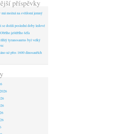
ější příspěvky
y má možná na svědomí jemný
 se dožili poslední doby ledové
Obřího ještěřího šéfa
líhlý tyranosaurus byl velký
vec
áno už přes 1600 dinosauřích
y
26
 2026
026
026
26
026
6
26