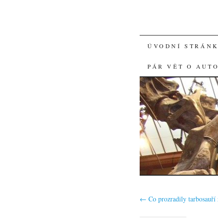
SKIP
ÚVODNÍ STRÁN
TO
PÁR VĚT O AUT
CONTENT
←
Co prozradily tarbosauří