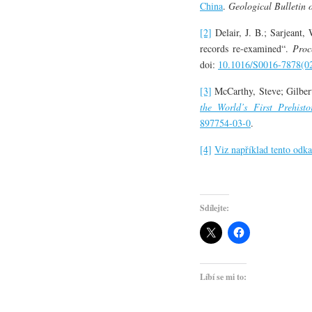
China
.
Geological Bulletin 
[2]
Delair, J. B.; Sarjeant, 
records re-examined“.
Proc
doi:
10.1016/S0016-7878(0
[3]
McCarthy, Steve; Gilber
the World’s First Prehisto
897754-03-0
.
[4]
Viz například tento odk
Sdílejte:
Líbí se mi to: