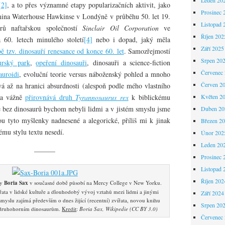
[2]
, a to přes významné etapy popularizačních aktivit, jako
Prosinec 
ina Waterhouse Hawkinse v Londýně v průběhu 50. let 19.
Listopad 
urů naftařskou společností
Sinclair Oil Corporation
ve
Říjen 202
 60. letech minulého století
[4]
nebo i dopad, jaký měla
Září 2025
ě tzv. dinosauří renesance od konce 60. let
. Samozřejmostí
Srpen 20
urský park
,
opeření dinosauři
, dinosauři a science-fiction
Červenec
auroidi
, evoluční teorie versus náboženský pohled a mnoho
Červen 2
vá až na hranici absurdnosti (alespoň podle mého vlastního
la vážně
přirovnává druh
Tyrannosaurus rex
k biblickému
Květen 2
e bez dinosaurů bychom nebyli lidmi a v jistém smyslu jsme
Duben 20
ou tyto myšlenky nadnesené a alegorické, příliš mi k jinak
Březen 2
mu stylu textu nesedí.
Únor 202
Leden 20
———
Prosinec 
Listopad 
Říjen 202
hy
Boria Sax
v současné době působí na Mercy College v New Yorku.
ata v lidské kultuře a dlouhodobý vývoj vztahů mezi lidmi a jinými
Září 2024
smyslu zajímá především o dnes žijící (recentní) zvířata, novou knihu
Srpen 20
druhohorním dinosaurům.
Kredit
:
Boria Sax, Wikipedie (CC BY 3.0)
Červenec