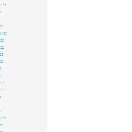
2022
2
22
 2022
022
022
22
022
2
22
2021
2021
1
21
 2021
021
021