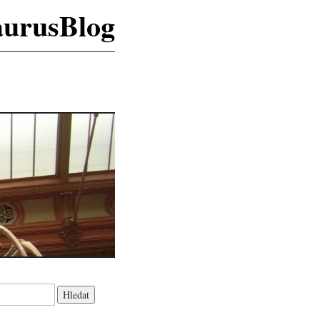
aurusBlog
K