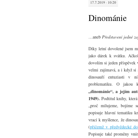
17.7.2019 · 10:20
Dinománie
…aneb
Představení jedné za
Díky letní dovolené jsem m
jako dárek k svátku. Ačkol
dovolím si jeden příspěvek 
velmi zajímavá, a i když si 
dinosauří entuziasti v 
problematiku. O jakou 
„dinománie“, a jejím aut
1949).
Podtitul knihy, která
„proč milujeme, bojíme s
popisuje hlavní tematiku kn
vrací k myšlence, že dinosa
(
přičemž v předvědecké dob
Popisuje také proměny vním