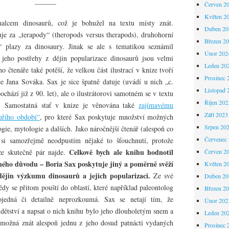
———
Červen 2
Květen 2
alcem dinosaurů, což je bohužel na textu místy znát.
Duben 20
e za „terapody“ (theropods versus therapods), druhohorní
Březen 2
í“ plazy za dinosaury. Jinak se ale s tematikou seznámil
Únor 202
jeho postřehy z dějin popularizace dinosaurů jsou velmi
Leden 20
 čtenáře také potěší, že velkou část ilustrací v knize tvoří
Prosinec 
 Jana Sováka. Sax je sice špatně datuje (uvádí u nich „c.
Listopad 
ochází již z 90. let), ale o ilustrátorovi samotném se v textu
Říjen 202
ě. Samostatná stať v knize je věnována také
zajímavému
Září 2023
uřího období“
, pro které Sax poskytuje množství možných
Srpen 20
ogie, mytologie a dalších. Jako náročnější čtenář (alespoň co
Červenec
) si samozřejmě neodpustím nějaké to šťouchnutí, protože
Celkově bych ale knihu hodnotil
ze skutečně pár najde.
Červen 2
ěného důvodu – Boria Sax poskytuje jiný a poměrně svěží
Květen 2
ějin výzkumu dinosaurů a jejich popularizaci.
Ze své
Duben 20
vědy se přitom pouští do oblastí, které například paleontolog
Březen 2
jedná či detailně neprozkoumá. Sax se netají tím, že
Únor 202
v dětství a napsat o nich knihu bylo jeho dlouholetým snem a
Leden 20
možná znát alespoň jednu z jeho dosud patnácti vydaných
Prosinec 