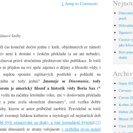
Nejnov
↓
Jump to Comments
Dinosaur
prach
Hrůzoptáci
Tajemství 
jímavé knihy
Čerstvě vy
jako krka
ěl čas konečně dočíst jednu z knih, objednaných ze zámoří
Bylo pops
iv není k dostání v českém překladu (a asi ani nebude),
druhů
věnovat právě stručnému představení této publikace. Je totiž
s ní přijdou na své spíše zájemci o dějiny a filozofii vědy, i
Archiv
ní najdou spoustu zajímavých postřehů a pohledů na
Jmenuje se
, tedy
knihu se tedy jedná?
Dinomania
Srpen 20
orem je americký filozof a historik vědy Boria Sax (*
Červenec
 vyšla na začátku letošního roku, zní v doslovném překladu
Červen 2
e a jsme zcela okouzleni dinosaury“, což vcelku dobře
Květen 2
ihy, kterou se autor průběžně zaobírá. Pravidelně se totiž
Duben 20
uři rezonují lidskou kulturou a mytologií od nejstarších dob
Březen 2
ě byli označováni za draky a jiné legendární bytosti
).
[1]
Únor 202
ání dinosaurů ze strany veřejnosti
v průběhu dvou století
Leden 20