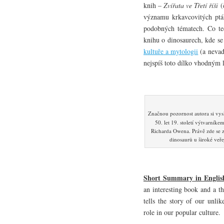
knih –
Zvířata ve Třetí říši
(č
významu krkavcovitých pták
podobných tématech. Co ted
knihu o dinosaurech, kde s
kultuře a mytologii
(a nevad
nejspíš toto dílko vhodným l
Značnou pozornost autora si vys
50. let 19. století výtvarn
Richarda Owena. Právě zde se z
dinosaurů u široké veře
Short Summary in Englis
an interesting book and a t
tells the story of our unli
role in our popular culture.