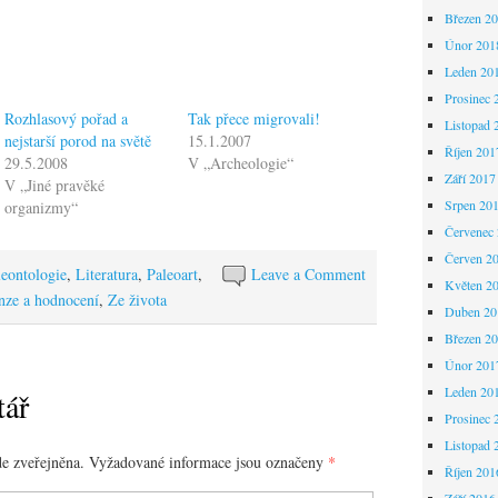
Březen 2
Únor 201
Leden 20
Prosinec 
Rozhlasový pořad a
Tak přece migrovali!
Listopad 
nejstarší porod na světě
15.1.2007
Říjen 201
29.5.2008
V „Archeologie“
Září 2017
V „Jiné pravěké
Srpen 20
organizmy“
Červenec
Červen 2
leontologie
,
Literatura
,
Paleoart
,
Leave a Comment
Květen 2
nze a hodnocení
,
Ze života
Duben 20
Březen 2
Únor 201
Leden 20
tář
Prosinec 
Listopad 
e zveřejněna.
Vyžadované informace jsou označeny
*
Říjen 201
Září 2016