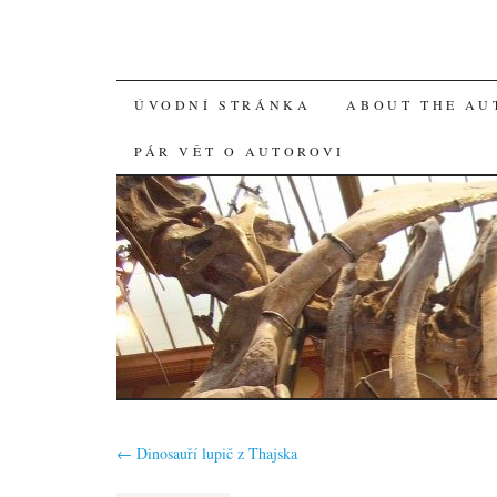
SKIP
ÚVODNÍ STRÁNKA
ABOUT THE AU
TO
PÁR VĚT O AUTOROVI
CONTENT
←
Dinosauří lupič z Thajska