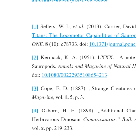
———
et al.
[1]
Sellers, W. I.;
(2013). Carrier, David
Titans: The Locomotor Capabilities of Sauro
8
ONE.
(10): e78733. doi:
10.1371/journal.pon
[2]
Kermack, K. A. (1951). LXXX.—A note o
Annals and Magazine of Natural H
Sauropods.
doi:
10.1080/00222935108654213
[3]
Cope, E. D. (1887). „Strange Creatures 
1.
Magazine
, vol.
5, p. 3.
[4]
Osborn, H. F. (1898). „Additional Char
Camarasaurus.“
Bull. 
Herbivorous Dinosaur
x
vol.
. pp. 219-233.