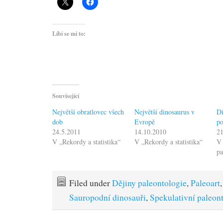
Líbí se mi to:
Související
Největší obratlovec všech
Největší dinosaurus v
Di
dob
Evropě
po
24.5.2011
14.10.2010
21
V „Rekordy a statistika“
V „Rekordy a statistika“
V 
pa
Filed under
Dějiny paleontologie
,
Paleoart
,
Sauropodní dinosauři
,
Spekulativní paleon