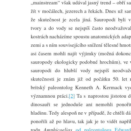
„mainstream“ však udával jasný trend – obří s
žít v močálech, jezerech a řekách. Dnes už s
že skutečnost je zcela jiná. Sauropodi byli v
tvory a do vody se nejspíš často neodvažovali
kostrách nacházíme spoustu anatomických adapt
zemi a s ním souvisejícího snížení tělesné hmot
asi časem mohli najít výjimky (možná dokonce
sauropody ekologicky podobné hrochům), ve v
sauropodi do hlubší vody nejspíš neodvaž
skutečnosti je znám již od počátku 50. let 
britský paleontolog Kenneth A. Kermack vyda
významnou práci.
[2]
Ta s naprostou jistotou d
dinosauři se jednoduše ani nemohli ponoři
hladinu. Tedy alespoň ne v případě, že chtěli dál
ponořili až po hlavu, tak jak je to vidět napří
Amphicoelias
rodu
od paleontologa Edwar