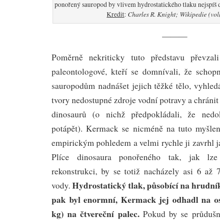
ponořený sauropod by vlivem hydrostatického tlaku nejspíš 
Charles R. Knight; Wikipedie (vol
Kredit
:
———
Poměrně nekriticky tuto představu převzali
paleontologové, kteří se domnívali, že scho
sauropodům nadnášet jejich těžké tělo, vyhle
tvory nedostupné zdroje vodní potravy a chránit
dinosaurů (o nichž předpokládali, že nedo
potápět). Kermack se nicméně na tuto myšlen
empirickým pohledem a velmi rychle ji zavrhl 
Plíce dinosaura ponořeného tak, jak lz
rekonstrukci, by se totiž nacházely asi 6 až
Hydrostatický tlak, působící na hrudník
vody.
pak byl enormní, Kermack jej odhadl na os
kg) na čtvereční palec.
Pokud by se průdušn