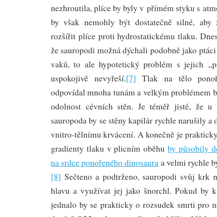
nezhroutila, plíce by byly v přímém styku s atm
by však nemohly být dostatečně silné, aby 
rozšířit plíce proti hydrostatickému tlaku. Dn
že sauropodi možná dýchali podobně jako ptác
vaků, to ale hypotetický problém s jejich 
uspokojivě nevyřeší.
[7]
Tlak na tělo ponoř
odpovídal mnoha tunám a velkým problémem by
odolnost cévních stěn. Je téměř jisté, že u
sauropoda by se stěny kapilár rychle narušily a
vnitro-tělnímu krvácení. A konečně je prakticky
gradienty tlaku v plicním oběhu
by působily 
na srdce ponořeného dinosaura
a velmi rychle by
[8]
Sečteno a podtrženo, sauropodi svůj krk 
hlavu a využívat jej jako šnorchl. Pokud by k
jednalo by se prakticky o rozsudek smrti pro 