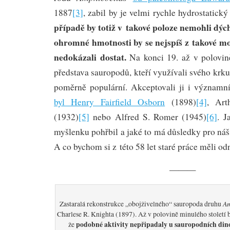
1887
[3]
, zabil by je velmi rychle hydrostatický
případě by totiž v takové poloze nemohli dýc
ohromné hmotnosti by se nejspíš z takové mo
nedokázali dostat.
Na konci 19. až v polovině
představa sauropodů, kteří využívali svého krku
poměrně populární. Akceptovali ji i významn
byl Henry Fairfield Osborn
(1898)
[4]
, Art
(1932)
[5]
nebo Alfred S. Romer (1945)
[6]
. J
myšlenku pohřbil a jaké to má důsledky pro ná
A co bychom si z této 58 let staré práce měli od
———
Am
Zastaralá rekonstrukce „obojživelného“ sauropoda druhu
Charlese R. Knighta (1897). Až v polovině minulého století 
podobné aktivity nepřipadaly u sauropodních din
že