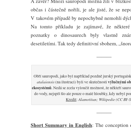
A závěr? Mnozí sauropodi možná žili v blízkost
občas i částečně nořili, je ale jisté, že se ne
V takovém případě by nepochybně nemohli dýcha
Na tomto příkladu je zajímavé, že některé
poznatky o dinosaurech byly vlastně zn
desetiletími. Tak tedy definitivní sbohem, „šnor
———
Obří sauropodi, jako byl například pozdně jurský portugals
atalaiensis
výlučnými ob
(na ilustraci) byli ve skutečnosti
ekosystémů
. Nedá se zcela vyloučit možnost, že někteří sau
do vody, nejspíš šlo ale pouze o malé hloubky, kdy nebyl po
Alamotitan; Wikipedie (CC BY-S
Kredit
:
———
Short Summary in English
: The conception 