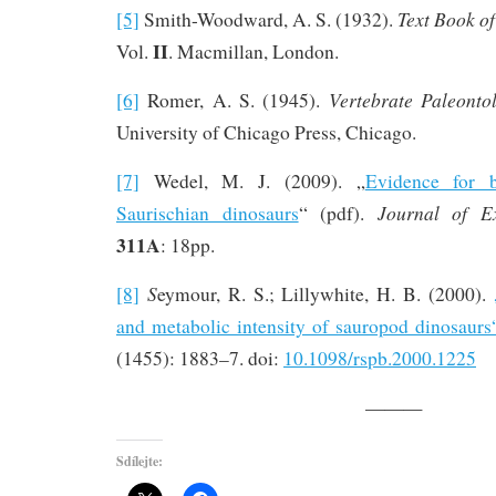
Text Book o
[5]
Smith-Woodward, A. S. (1932).
II
Vol.
. Macmillan, London.
Vertebrate Paleontol
[6]
Romer, A. S. (1945).
University of Chicago Press, Chicago.
[7]
Wedel, M. J. (2009). „
Evidence for b
Journal of E
Saurischian dinosaurs
“ (pdf).
311A
: 18pp.
S
[8]
eymour, R. S.; Lillywhite, H. B. (2000).
and metabolic intensity of sauropod dinosaurs
(1455): 1883–7. doi:
10.1098/rspb.2000.1225
———
Sdílejte: