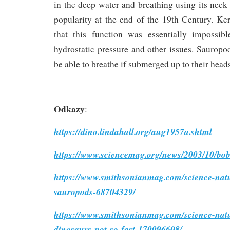
in the deep water and breathing using its neck
popularity at the end of the 19th Century. K
that this function was essentially impossib
hydrostatic pressure and other issues. Saurop
be able to breathe if submerged up to their heads
———
Odkazy
:
https://dino.lindahall.org/aug1957a.shtml
https://www.sciencemag.org/news/2003/10/bo
https://www.smithsonianmag.com/science-nat
sauropods-68704329/
https://www.smithsonianmag.com/science-natu
dinosaurs-not-so-fast-170096608/