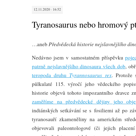
12.11.2020 · 16:52
Tyranosaurus nebo hromový p
Předvědecká historie nejslavnějšího di
…aneb
Nedávno jsem v samostatném příspěvku
pojed
patrně nejslavnějšího dinosaura všech dob
, ob
Tyrannosaurus rex
teropoda druhu
. Protože 
půlkulaté 115. výročí jeho vědeckého popis
historie objevů tohoto impozantního dravce z
zaměříme na předvědecké dějiny jeho obj
indiánských setkávání se s fosiliemi až po záv
tyranosauří zkameněliny na americkém střed
objevovali paleontologové (či jejich placení 