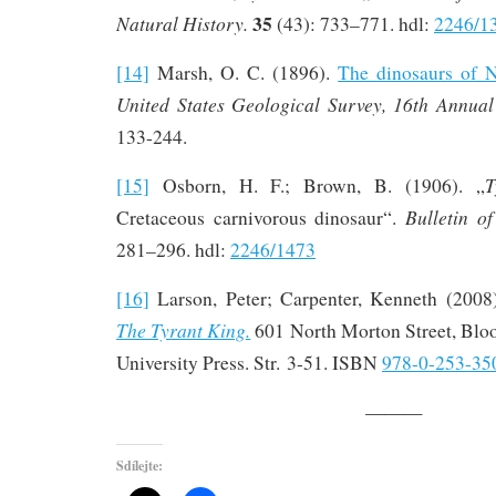
35
Natural History.
(43): 733–771. hdl:
2246/1
[14]
Marsh, O. C. (1896).
The dinosaurs of 
United States Geological Survey, 16th Annual
133-244.
T
[15]
Osborn, H. F.; Brown, B. (1906). „
Bulletin 
Cretaceous carnivorous dinosaur“.
281–296. hdl:
2246/1473
[16]
Larson, Peter; Carpenter, Kenneth (2008
The Tyrant King.
601 North Morton Street, Bloo
University Press. Str. 3-51. ISBN
978-0-253-35
———
Sdílejte: