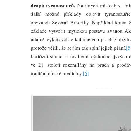
drápů tyranosaurů.
Na jiných místech v kni
další možné příklady objevů tyranosauříc
obyvateli Severní Ameriky. Například kmen Š
základě vytvořit mytickou postavu zvanou A
údajně vykuřovali v kalumetech prach z rozdrc
protože věřili, že se jim tak splní jejich přání.
[5
kuriózní situaci s fosiliemi východoasijských d
ve 21. století rozemílány na prach a prodá
tradiční čínské medicíny.
[6]
———