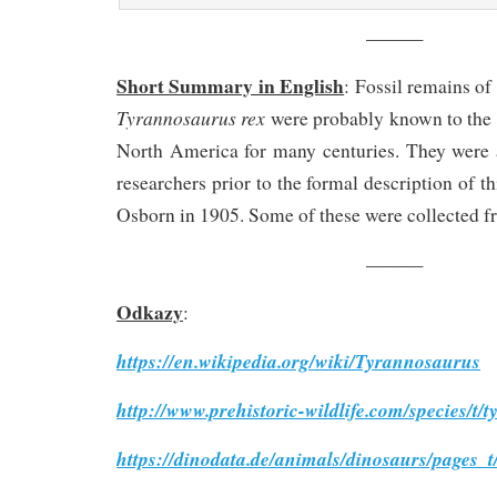
———
Short Summary in English
: Fossil remains o
Tyrannosaurus rex
were probably known to the 
North America for many centuries. They were 
researchers prior to the formal description of t
Osborn in 1905. Some of these were collected f
———
Odkazy
:
https://en.wikipedia.org/wiki/Tyrannosaurus
http://www.prehistoric-wildlife.com/species/t/
https://dinodata.de/animals/dinosaurs/pages_