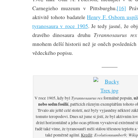
Carnegieho muzeum v Pittsburghu.
[16]
Práv
aktivitě tohoto badatele
Henry F. Osborn uspíši
tyranosaura v roce 1905
. Je tedy jasné, že ob
Tyrannosaurus rex
dravého dinosaura druhu
mnohem delší historii než je oněch posledních
vědeckého popisu.
———
Tyrannosaurus rex
už
V roce 1905, kdy byl
formálně popsán,
nebo sedm fosilií
, patřících různým exemplářům tohoto o
Trvalo ale ještě celé století, než byly vyjasněny některé zák
tomuto teropodovi. Dnes už jsme si jistí, že byl aktivním l
držel horizontálně a jeho ocas přitom vyvažoval extrémně t
řadě také víme, že tyranosauři měli stálou tělesnou teplotu a
Evolutionnumber9; Wikip
také poměrně agilní.
Kredit
: