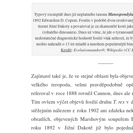
Manospondylu
Typový exemplář dnes již neplatného taxonu
1892 Edwardem D. Copem. Fosilie v podobě dvou erodovanýc
území Jižní Dakoty a považoval je za zkamenělé kosti jak
(rohatého dinosaura). Dnes už víme, že jde o tyranosauř
nedostatečné diagnostické hodnotě fosilií však nehrozí, že
mohlo nahradit o 13 let mladší a mnohem populárnější b
Evolutionnumber9; Wikipedie (CC B
Kredit
:
———
Zajímavé také je, že ve stejné oblasti byla objev
velkého teropoda, velmi pravděpodobně opě
referoval v roce 1888 rovněž Cannon, dnes ale 
T. rex
Tím ovšem výčet objevů fosilií druhu
v d
stěžejním nálezem z roku 1902 ani zdaleka nek
obratlích, objevených Marshovým soupeře
roku 1892 v Jižní Dakotě již bylo pojedn