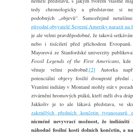
neměli představu, s jakým tvorem vlastně maj
tedy chronologicky a představme si nejz
podobných „objevů“. Samozřejmě netuším
původní obyvatelé Severní Ameriky narazit na f
je ale velmi pravděpodobné, že taková setkávání
nebo i tisíciletí před příchodem Evropanů
Mayorová ze Stanfordské univerzity publikov
Fossil Legends of the First Americans
, kde
věnuje velmi podrobně.
[2]
Autorka napří
potenciální objevy fosilií dvouprsté přední
Vraními indiány v Montaně mohly stát v pozadí
ztvárnění hromových ptáků, kteří měli dva drá
Jakkoliv je to ale lákavá představa, ve sk
zakrnělých předních končetin tyranosaurů 
nicméně nevyvrací možnost, že indiánští s
náhodně fosilní kosti dolních končetin, a n