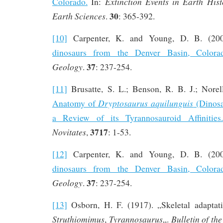
Extinction Events in Earth Hist
Colorado.
In:
30
Earth Sciences
.
: 365-392.
[10]
Carpenter, K. and Young, D. B. (20
dinosaurs from the Denver Basin, Colora
37
Geology
.
: 237-254.
[11]
Brusatte, S. L.; Benson, R. B. J.; Nore
Dryptosaurus aquilunguis
Anatomy of
(Dinosa
a Review of its Tyrannosauroid Affinities.
3717
Novitates
,
: 1-53.
[12]
Carpenter, K. and Young, D. B. (20
dinosaurs from the Denver Basin, Colora
37
Geology
.
: 237-254.
[13]
Osborn, H. F. (1917). „Skeletal adapta
Struthiomimus
Tyrannosaurus
Bulletin of t
,
„.