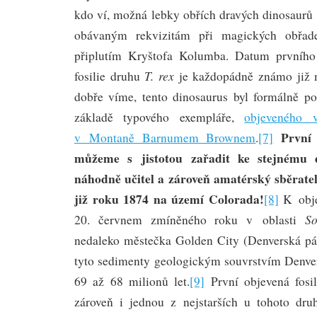
kdo ví, možná lebky obřích dravých dinosaurů 
obávaným rekvizitám při magických obřad
připlutím Kryštofa Kolumba. Datum prvního
T. rex
fosilie druhu
je každopádně známo již 
dobře víme, tento dinosaurus byl formálně p
základě typového exempláře,
objeveného 
První 
v Montaně Barnumem Brownem
.
[7]
můžeme s jistotou zařadit ke stejnému d
náhodně učitel a zároveň amatérský sběratel
již roku 1874 na území Colorada!
[8]
K obje
S
20. červnem zmíněného roku v oblasti
nedaleko městečka Golden City (Denverská p
tyto sedimenty geologickým souvrstvím Denver a
69 až 68 milionů let.
[9]
První objevená fosil
zároveň i jednou z nejstarších u tohoto dr