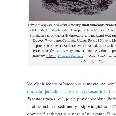
znali dinosauří zkame
Původní obyvatelé Severní Ameriky
celá tisíciletí před příchodem Evropanů. Je velmi pravděpodob
s fosiliemi samotného krále dinosaurů, a to na území současn
Dakoty, Wyomingu, Colorada, Utahu, Texasu i Nového M
provincií Alberta a Saskatchewan v Kanadě. Na všech t
tyranosauří fosilie objeveny, možná o nich tedy dlouho př
Vladimír Rimbala
, ilustrace k autorově 
„Indiáni“.
Kredit
:
(Vyšehrad, 2017).
———
Ve všech těchto případech si samozřejmě nemů
opravdu jednalo o fosilie tyranosauridů
(nat
Tyrannosaurus rex
), je ale pravděpodobné, že 
v oblastech se sedimenty odpovídajícího stář
obyvatelé setkávat s dinosauřími zkamenělin