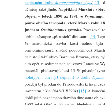
Manospondylus gigas
neplatném druhu
)
[13]
, 
Například Marshův sběra
učiněny také jinde.
objevil v letech 1890 až 1891 ve Wyomingu f
pánve obřího teropoda, které Marsh roku 1
jménem
.
Ornithomimus grandis
Považoval to
obřího zástupce „pštrosích“ dinosaurů.
[14]
Tepr
že anatomická stavba kostí nohou byla
ornitomimosaurů značně podobná, což Marsh
dále stojí také objev Barnuma Browna, který byl
a to opět v sedimentech souvrství Lance ve Wy
materiál, představující asi 13 % původní tyra
Dynamo
holotypem dnes již neplatného druhu
později byl prodán do Přírodovědeckého muze
BMNH R7994
inventární číslo
).
[15]
A konečně,
době ještě neznámého dravého dinosaura objev
1902 také Olaf A. Peterson, hledající v té 