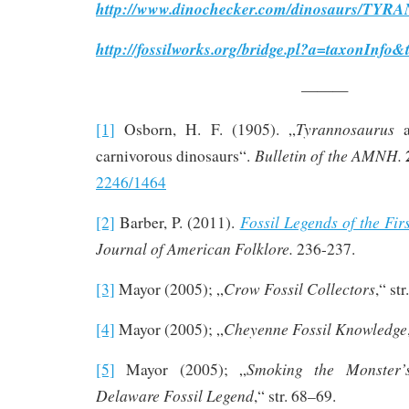
http://www.dinochecker.com/dinosaurs/T
http://fossilworks.org/bridge.pl?a=taxonInf
———
Tyrannosaurus
[1]
Osborn, H. F. (1905). „
a
Bulletin of the AMNH.
carnivorous dinosaurs“.
2246/1464
Fossil Legends of the Fir
[2]
Barber, P. (2011).
Journal of American Folklore.
236-237.
Crow Fossil Collectors
[3]
Mayor (2005); „
,“ st
Cheyenne Fossil Knowledge
[4]
Mayor (2005); „
Smoking the Monster’
[5]
Mayor (2005); „
Delaware Fossil Legend
,“ str. 68–69.