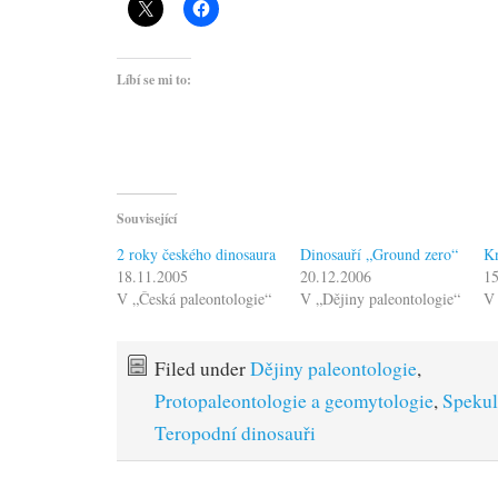
Líbí se mi to:
Související
2 roky českého dinosaura
Dinosauří „Ground zero“
Kn
18.11.2005
20.12.2006
15
V „Česká paleontologie“
V „Dějiny paleontologie“
V 
Filed under
Dějiny paleontologie
,
Protopaleontologie a geomytologie
,
Spekul
Teropodní dinosauři