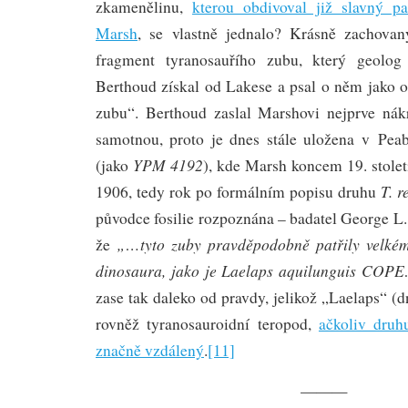
zkamenělinu,
kterou obdivoval již slavný pa
Marsh
, se vlastně jednalo? Krásně zachova
fragment tyranosauřího zubu, který geol
Berthoud získal od Lakese a psal o něm jako 
zubu“. Berthoud zaslal Marshovi nejprve nákre
samotnou, proto je dnes stále uložena v P
YPM 4192
(jako
), kde Marsh koncem 19. století
T. r
1906, tedy rok po formálním popisu druhu
původce fosilie rozpoznána – badatel George L
„…tyto zuby pravděpodobně patřily velké
že
dinosaura, jako je Laelaps aquilunguis COP
zase tak daleko od pravdy, jelikož „Laelaps“ (
rovněž tyranosauroidní teropod,
ačkoliv dru
značně vzdálený
.
[11]
———