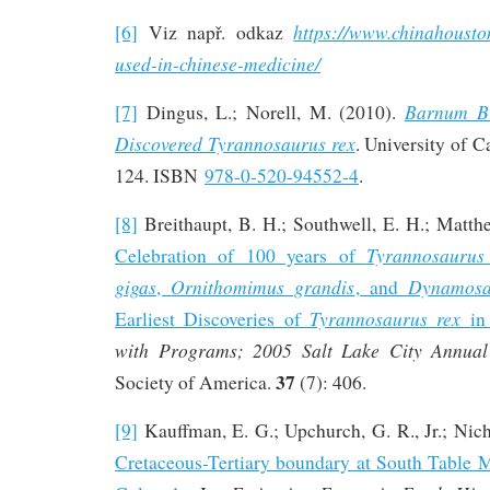
https://www.chinahousto
[6]
Viz např. odkaz
used-in-chinese-medicine/
Barnum B
[7]
Dingus, L.; Norell, M. (2010).
Discovered Tyrannosaurus rex
. University of Ca
124. ISBN
978-0-520-94552-4
.
[8]
Breithaupt, B. H.; Southwell, E. H.; Matth
Tyrannosaurus
Celebration of 100 years of
gigas
Ornithomimus grandis
Dynamosa
,
, and
Tyrannosaurus rex
Earliest Discoveries of
in
with Programs; 2005 Salt Lake City Annual
37
Society of America.
(7): 406.
[9]
Kauffman, E. G.; Upchurch, G. R., Jr.; Nich
Cretaceous-Tertiary boundary at South Table 