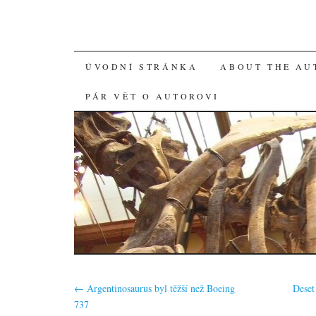
SKIP
ÚVODNÍ STRÁNKA
ABOUT THE AU
TO
PÁR VĚT O AUTOROVI
CONTENT
←
Argentinosaurus byl těžší než Boeing
Deset
737