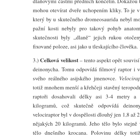
dlaňovými částmi předních končetin. Dokážou t
mohou otevírat dveře uchopením kliky. To je v
který by u skutečného dromeosaurida nebyl mož
pažní kosti nebyly pro takový pohyb anato
skutečnosti byly „dlaně“ jejich rukou otoče
fixované poloze, asi jako u tleskajícího člověka.
Celková velikost
3.)
– tento aspekt opět souvis
deinonycha. Tomu odpovídá filmový raptor i ve
Velocira
svého reálného asijského jmenovce.
totiž mnohem menší a křehčeji stavěný teropod
raptoři dosahovali délky asi 3-4 metry a
kilogramů, což skutečně odpovídá deinon
velociraptor byl v dospělosti dlouhý jen 1,8 až 
nějakých 20 kilogramů. Jeho tělo bylo stejně 
tělo dnešního krocana. Polovinu délky totiž