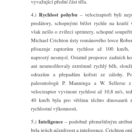
vyvažující přední část těla.
Rychlost pohybu
4.)
– velociraptoři byli ne
predátory, schopnými běžet rychle na kratší
však nešlo o zvířecí sprintery, schopné soupeř
Michael Crichton ústy románového lovce Robe
přisuzuje raptorům rychlost až 100 km/h, 
naprostý nesmysl. Ostatně proporce zadních k
ani neumožňovaly extrémně rychlý běh, slouž
odrazům a přepadům kořisti ze zálohy. Pod
paleontologů P. Manninga a W. Sellerse 
velociraptor vyvinout rychlost až 10,8 m/s, t
40 km/h byla pro většinu těchto dinosaurů z
rychlostní výkonnosti.
Inteligence
5.)
– podobně přemrštěným atribut
byla jejich učenlivost a inteligence. Crichton 