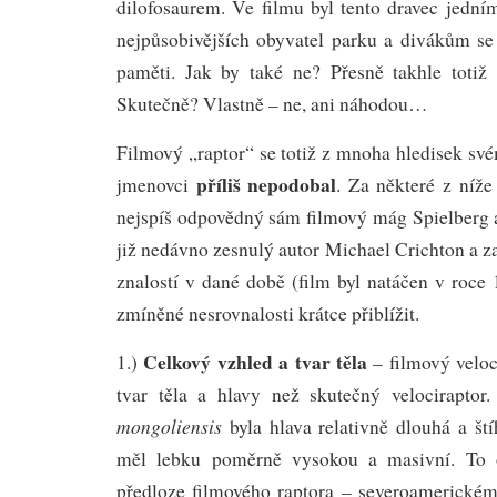
dilofosaurem. Ve filmu byl tento dravec jední
nejpůsobivějších obyvatel parku a divákům se 
paměti. Jak by také ne? Přesně takhle totiž 
Skutečně? Vlastně – ne, ani náhodou…
Filmový „raptor“ se totiž z mnoha hledisek s
příliš nepodobal
jmenovci
. Za některé z níž
nejspíš odpovědný sám filmový mág Spielberg a
již nedávno zesnulý autor Michael Crichton a za
znalostí v dané době (film byl natáčen v roce
zmíněné nesrovnalosti krátce přiblížit.
Celkový vzhled a tvar těla
1.)
– filmový veloc
tvar těla a hlavy než skutečný velocirapto
mongoliensis
byla hlava relativně dlouhá a ští
měl lebku poměrně vysokou a masivní. To o
předloze filmového raptora – severoamerick