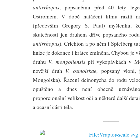
antirrhopus
, popsanému před 40 lety leg
Ostromem. V době natáčení filmu razili ně
(především Gregory S. Paul) myšlenku, ž
skutečnosti jen druhem dříve popsaného rodu
antirrhopus
). Crichton a po něm i Spielberg tut
knize je dokonce i krátce zmíněna. Chybou je 
V. mongoliensis
druhu
při vykopávkách v Mon
V. osmolskae,
novější druh
popsaný vloni, 
Mongolska). Řazení deinonycha do rodu veloc
opuštěno a dnes není obecně uznáváno
proporcionální velikost očí a některé další det
a ocasní části těla.
———