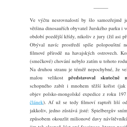
———
Ve výčtu nesrovnalostí by šlo samozřejmě je
většina dinosauřích obyvatel Jurského parku i v
období pozdější křídy, nikoliv z jury (žil asi p
Obýval navíc prostředí spíše polopouštní n
filmové přírodě na havajských ostrovech. Ko
(smečkové) chování nebylo zatím u tohoto rod
Na druhou stranu je téměř nepochybné, že vel
představoval skutečně 
malou velikost
schopného zabít i mnohem těžší kořist (jak 
objev polsko-mongolské expedice z roku 19
článek
). Ať už se tedy filmoví raptoři liší o
jakkoliv, jedno zůstává jisté: Spielbergův sn
způsobem okouzlit milionové davy návštěvníků
jim tak alespoň část oné fascinace, kterou poci