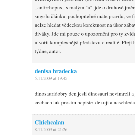
_antirrhopus_ s malým "a", jde o druhové jmén
smyslu článku, pochopitelně máte pravdu, ve 
nelze hledat vědeckou korektnost na úkor zába
diváky. Jde mi pouze o upozornění pro ty zvídav
utvořit komplexnější představu o realitě. Přeji
týdne, autor.
denisa hradecka
5.11.2009 at 19:45
dinosauri
dobry den jesli dinosauri nevimreli a 
cechach tak prosim napiste. dekuji a naschled
Chichcalan
8.11.2009 at 21:26