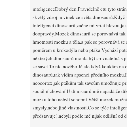
inteligence
Dobrý den.Pravidelně čtu tyto strán
skvělý zdroj novinek ze světa dinosaurů.Když 
inteligenci dinosaurů,začne mi vrtat hlavou,jak 
doopravdy.Mozek dinosaurů se porovnává tak 
hmotnosti mozku a těla,a pak se porovnává se
poměrem u krokodýla nebo ptáka.Vychází poto
některých dinosaurů mohla být srovnatelná s 
se savci.To nic nového.Já ale když koukám na
dinosaurů,tak vidím apsenci předního mozku.
neocortex,jak ptákům tak savcům umožňuje práv
sociální chování.U dinosaurů mě napadá,že dík
mozku toho nebyli schopni.Větší mozek možná
smysly,nebo jiné vlastnosti.Co se týče inteligenc
představuje),nebyli podle mě nijak odlišní od 