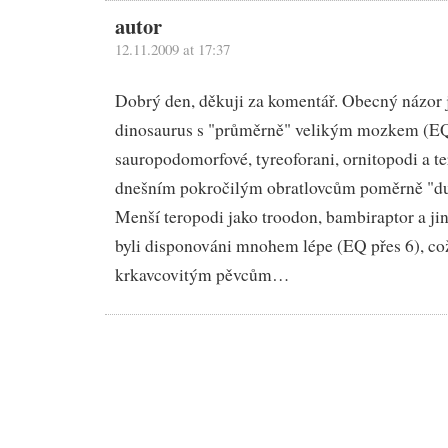
autor
12.11.2009 at 17:37
Dobrý den, děkuji za komentář. Obecný názor j
dinosaurus s "průměrně" velikým mozkem (EQ 
sauropodomorfové, tyreoforani, ornitopodi a te
dnešním pokročilým obratlovcům poměrně "d
Menší teropodi jako troodon, bambiraptor a ji
byli disponováni mnohem lépe (EQ přes 6), c
krkavcovitým pěvcům…