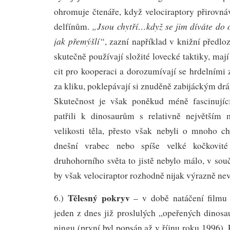
ohromuje čtenáře, když velociraptory přirov
„Jsou chytří…když se jim díváte do 
delfínům.
jak přemýšlí“
, zazní například v knižní předloz
skutečně používají složité lovecké taktiky, maj
cit pro kooperaci a dorozumívají se hrdelními 
za kliku, poklepávají si znuděně zabijáckým drá
Skutečnost je však poněkud méně fascinující
patřili k dinosaurům s relativně největší
velikosti těla, přesto však nebyli o mnoho ch
dnešní vrabec nebo spíše velké kočkovit
druhohorního světa to jistě nebylo málo, v so
by však velociraptor rozhodně nijak výrazně nev
Tělesný pokryv
6.)
– v době natáčení filmu 
jeden z dnes již proslulých „opeřených dinosa
ningu (první byl popsán až v říjnu roku 1996). 