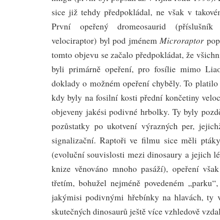
sice již tehdy předpokládal, ne však v takové
První opeřený dromeosaurid (příslušník 
Microraptor
velociraptor) byl pod jménem
pops
tomto objevu se začalo předpokládat, že všichn
byli primárně opeření, pro fosílie mimo Lia
doklady o možném opeření chyběly. To platilo 
kdy byly na fosilní kosti přední končetiny vel
objeveny jakési podivné hrbolky. Ty byly pozdě
pozůstatky po ukotvení výrazných per, jejic
signalizační. Raptoři ve filmu sice měli ptá
(evoluční souvislosti mezi dinosaury a jejich l
knize věnováno mnoho pasáží), opeření však
třetím, bohužel nejméně povedeném „parku“, 
jakýmisi podivnými hřebínky na hlavách, ty 
skutečných dinosaurů ještě více vzhledově vzdal