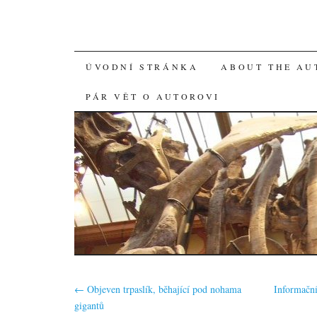
SKIP
ÚVODNÍ STRÁNKA
ABOUT THE AU
TO
PÁR VĚT O AUTOROVI
CONTENT
←
Objeven trpaslík, běhající pod nohama
Informační
gigantů