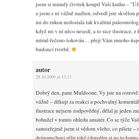
jsem si minulý čtvrtek koupil Vaši knihu – "Ú
a jsem z ní vážně nadšen, odvedl jste skvělou p
mi do rukou nedostala tak kvalitní paleontolog
když mi v ní něco nesedí, a to sice ilustrace, z
mírně řečeno šokován… přeji Vám mnoho úspě
budoucí tvorbě.
autor
28.10.2009 at 13:13
Dobrý den, pane Muldoone, Vy jste na ostrov
vážně – děkuji za reakci a pochvalný komentář
ilustrace nejsem zodpovědný, dělal je jeden zn
bohužel v tomto ohledu amatér. Co se týče Va
samozřejmě jsem si vědom všeho, co píšete – o
deinonychovi píšu také (dovolím si na to konto