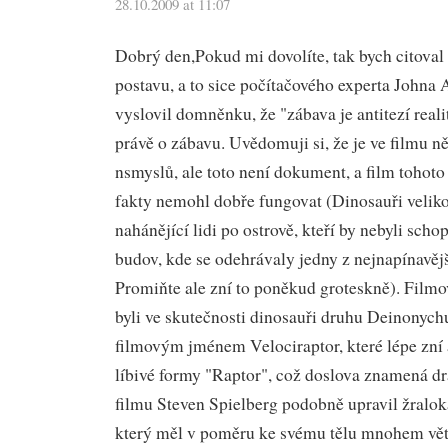
28.10.2009 at 11:07
Dobrý den,Pokud mi dovolíte, tak bych citoval
postavu, a to sice počítačového experta Johna 
vyslovil domněnku, že "zábava je antitezí realit
právě o zábavu. Uvědomuji si, že je ve filmu 
nsmyslů, ale toto není dokument, a film tohot
fakty nemohl dobře fungovat (Dinosauři veliko
nahánějící lidi po ostrově, kteří by nebyli scho
budov, kde se odehrávaly jedny z nejnapínavěj
Promiňte ale zní to poněkud groteskně). Film
byli ve skutečnosti dinosauři druhu Deinonych
filmovým jménem Velociraptor, které lépe zní a
líbivé formy "Raptor", což doslova znamená dr
filmu Steven Spielberg podobně upravil žraloka
který měl v poměru ke svému tělu mnohem vět