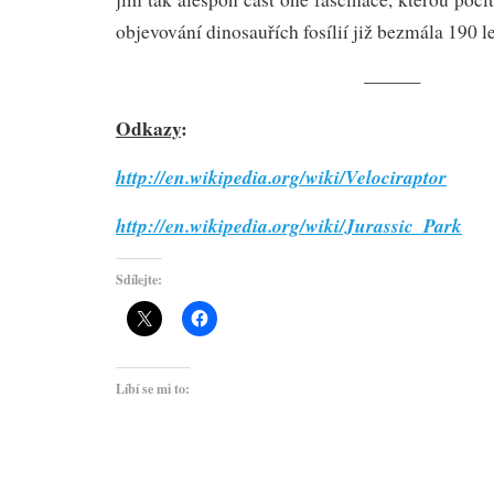
objevování dinosauřích fosílií již bezmála 190 le
———
Odkazy
:
http://en.wikipedia.org/wiki/Velociraptor
http://en.wikipedia.org/wiki/Jurassic_Park
Sdílejte:
Líbí se mi to: