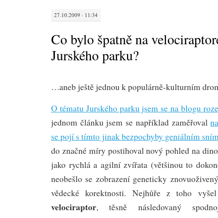
27.10.2009 · 11:34
Co bylo špatně na velociraptor
Jurského parku?
…aneb ještě jednou k populárně-kulturním dr
O tématu Jurského parku jsem se na blogu roze
jednom článku jsem se například zaměřoval
na
se pojí s tímto jinak bezpochyby geniálním sn
do značné míry postihoval nový pohled na dino
jako rychlá a agilní zvířata (většinou to dokon
neobešlo se zobrazení geneticky znovuoživen
vědecké korektnosti. Nejhůře z toho vyš
velociraptor
, těsně následovaný spodno