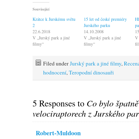
Související
Krátce k Jurskému světu
15 let od české premiéry
Hl
2
Jurského parku
p
22.6.2018
14.10.2008
1
V „Jurský park a jiné
V „Jurský park a jiné
V 
filmy“
filmy“
fi
Filed under
Jurský park a jiné filmy
,
Recenz
hodnocení
,
Teropodní dinosauři
5 Responses to
Co bylo špatně
velociraptorech z Jurského pa
Robert-Muldoon