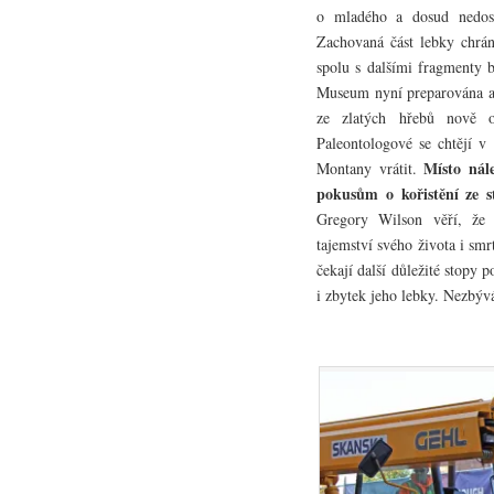
o mladého a dosud nedos
Zachovaná část lebky chrá
spolu s dalšími fragmenty b
Museum nyní preparována a
ze zlatých hřebů nově o
Paleontologové se chtějí v
Místo nál
Montany vrátit.
pokusům o kořistění ze s
Gregory Wilson věří, že 
tajemství svého života i smr
čekají další důležité stopy 
i zbytek jeho lebky. Nezbývá