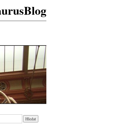
aurusBlog
K