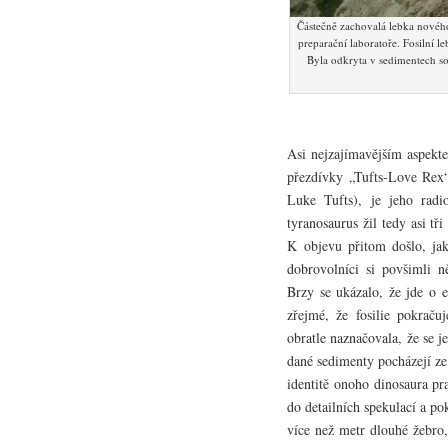
Částečně zachovalá lebka novéh
preparační laboratoře. Fosilní l
Byla odkryta v sedimentech s
Asi nejzajímavějším aspekte
přezdívky „Tufts-Love Rex
Luke Tufts), je jeho radio
tyranosaurus žil tedy asi tři 
K objevu přitom došlo, ja
dobrovolníci si povšimli ně
Brzy se ukázalo, že jde o e
zřejmé, že fosilie pokraču
obratle naznačovala, že se 
dané sedimenty pocházejí z
identitě onoho dinosaura pr
do detailních spekulací a p
více než metr dlouhé žebro,