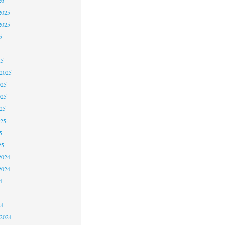
2025
2025
5
25
 2025
025
025
25
025
5
25
2024
2024
4
24
 2024