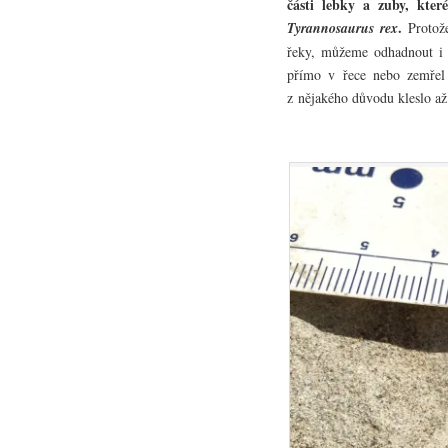
části lebky a zuby, kter
.
Tyrannosaurus rex
Protože
řeky, můžeme odhadnout i 
přímo v řece nebo zemřel 
z nějakého důvodu kleslo až