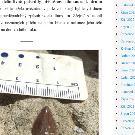
é definitivně potvrdily příslušnost dinosaura k druhu
Listopad 
 fosilie ležela uvězněna v pískovci, který byl kdysi dnem
Říjen 202
pravděpodobný způsob skonu dinosaura. Zřejmě se utopil
Září 2022
z neznámých příčin na jejím břehu a nakonec jeho tělo
Srpen 20
 na dno vodního toku.
Červenec
———
Červen 2
Květen 2
Duben 20
Březen 2
Únor 202
Leden 20
Prosinec 
Listopad 
Říjen 202
Září 2021
Srpen 20
Červenec
Červen 2
Květen 2