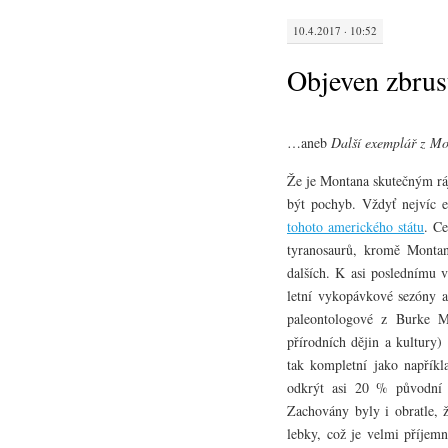
10.4.2017 · 10:52
Objeven zbrus
…aneb
Další exemplář z M
Že je Montana skutečným r
být pochyb. Vždyť nejvíc 
tohoto amerického státu
. C
tyranosaurů, kromě Monta
dalších. K asi poslednímu
letní vykopávkové sezóny a
paleontologové z Burke M
přírodních dějin a kultury)
tak kompletní jako napřík
odkrýt asi 20 % původní 
Zachovány byly i obratle, ž
lebky, což je velmi příjemné