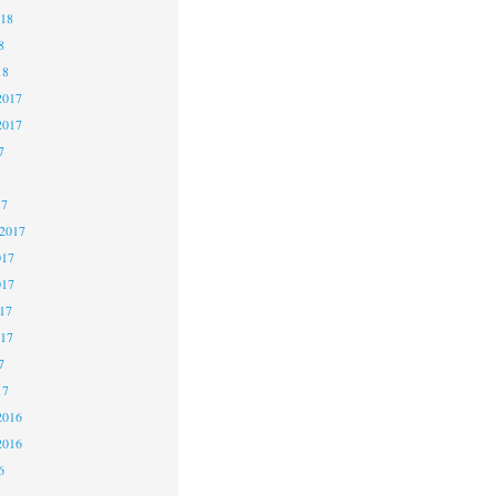
018
8
18
2017
2017
7
17
 2017
017
017
17
017
7
17
2016
2016
6