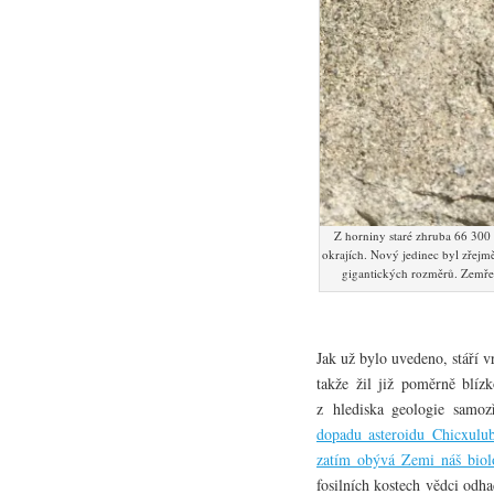
Z horniny staré zhruba 66 300
okrajích. Nový jedinec byl zřejmě
gigantických rozměrů. Zemře
Jak už bylo uvedeno, stáří v
takže žil již poměrně blí
z hlediska geologie samoz
dopadu asteroidu Chicxulu
zatím obývá Zemi náš bio
fosilních kostech vědci odha