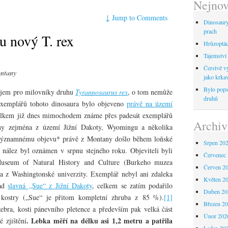
Nejnov
↓
Jump to Comments
Dinosaur
prach
u nový T. rex
Hrůzoptáci
Tajemství 
Čerstvě vy
ontany
jako krka
Bylo pops
ájem pro milovníky druhu
Tyrannosaurus rex
, o tom nemůže
druhů
exemplářů tohoto dinosaura bylo objeveno
právě na území
elkem již dnes mimochodem známe přes padesát exemplářů
Archiv
ny zejména z území Jižní Dakoty, Wyomingu a několika
 významnému objevu* právě z Montany došlo během loňské
Srpen 20
 nález byl oznámen v srpnu stejného roku. Objeviteli byli
Červenec
useum of Natural History and Culture (Burkeho muzea
Červen 2
 a z Washingtonské univerzity. Exemplář nebyl ani zdaleka
Květen 2
lad
slavná „Sue“ z Jižní Dakoty
, celkem se zatím podařilo
Duben 20
kostry („Sue“ je přitom kompletní zhruba z 85 %).
[1]
Březen 2
ebra, kosti pánevního pletence a především pak velká část
Únor 202
. Lebka měří na délku asi 1,2 metru a patřila
 zjištění
Leden 20