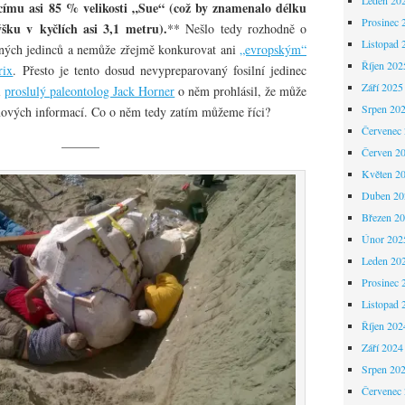
címu asi 85 % velikosti „Sue“ (což by znamenalo délku
Prosinec 
šku v kyčlích asi 3,1 metru).
** Nešlo tedy rozhodně o
Listopad 
ených jedinců a nemůže zřejmě konkurovat ani
„evropským“
Říjen 202
rix
. Přesto je tento dosud nevypreparovaný fosilní jedinec
Září 2025
i
proslulý paleontolog Jack Horner
o něm prohlásil, že může
Srpen 20
nových informací. Co o něm tedy zatím můžeme říci?
Červenec
———
Červen 2
Květen 2
Duben 20
Březen 2
Únor 202
Leden 20
Prosinec 
Listopad 
Říjen 202
Září 2024
Srpen 20
Červenec