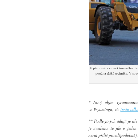
K přepravě více než tunového blok
použita těžká technika. V sou
* Nový objev tyranosaura
ve Wyomingu, viz
tento odk
** Podle jiných údajů je al
je uvedeno, že jde o jeden 
nezní příliš pravděpodobně).