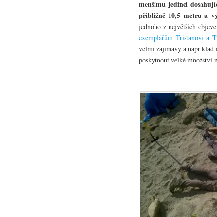
menšímu jedinci dosahují
přibližně 10,5 metru a vý
jednoho z největších objev
exemplářům Tristanovi a T
velmi zajímavý a například 
poskytnout velké množství 