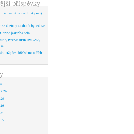
ější příspěvky
y má možná na svědomí jemný
 se dožili poslední doby ledové
Obřího ještěřího šéfa
líhlý tyranosaurus byl velký
vec
áno už přes 1600 dinosauřích
y
26
 2026
026
026
26
026
6
26