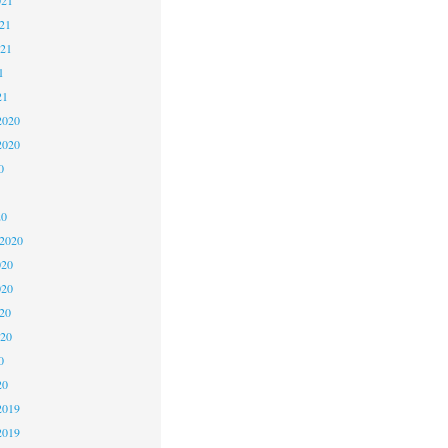
21
021
1
21
2020
2020
0
20
 2020
020
020
20
020
0
20
2019
2019