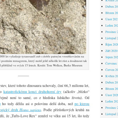
Duben 20
Březen 2
Únor 202
Leden 20
Prosinec 
Listopad 
Říjen 202
Září 2020
 000 let vykukuje tyranosauří zub s dobře patrným vroubkováním na
Srpen 20
 pozdním teenagerem, který mohl ještě několik let růst a dosáhnout tak
Červenec
l přibližně ve svých 15 letech. Kredit: Tom Wolken, Burke Museum
Červen 2
———
Květen 2
Duben 20
rstev, které tohoto dinosaura uchovaly, činí 66,3 milionu let,
Březen 2
zko
katastrofickému konci druhohorní éry
(ačkoliv „blízko“
Únor 202
řejmě není to samé, co z hlediska lidského života). Od
Leden 20
b
ho tedy dělila asi o polovinu delší doba, než
po kterou
Prosinec 
logický druh
Homo sapiens
. Podle přírůstkových kruhů na
Listopad 
dli, že „Tufts-Love Rex“ zemřel ve věku asi 15 let, šlo tedy