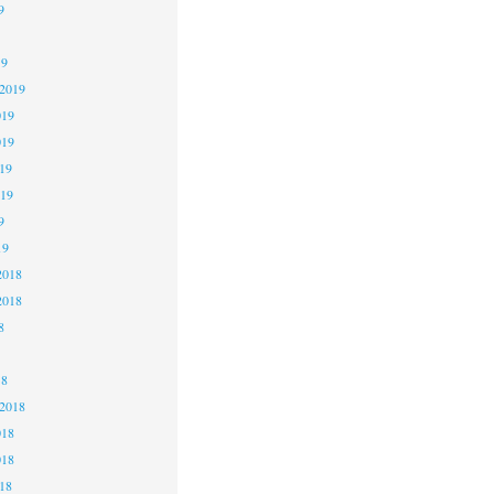
9
19
 2019
019
019
19
019
9
19
2018
2018
8
18
 2018
018
018
18