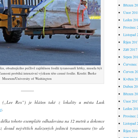
Březen 2
Únor 201
Leden 20
Prosinec 
Listopad 
Říjen 201
Září 2017
Srpen 20
Červenec
u, obsahujícího pečlivě zajištěnou fosilii tyranosauří lebky, musela být
Červen 2
časnosti probíhá intenzivní výzkum této cenné fosilie. Kredit: Burke
Museum/University of Washington
Květen 2
Duben 20
———
Březen 2
Únor 201
 („Lee Rex“) je hlášen také z lokality u města Lusk
Leden 20
az
.
Prosinec 
e délka tohoto exempláře odhadována na 12 metrů a dokonce
Listopad 
z dosud největších nalezených jedinců tyranosaura (to ale
Říjen 201
Září 2016