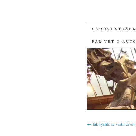
SKIP
ÚVODNÍ STRÁN
TO
PÁR VĚT O AUT
CONTENT
←
Jak rychle se vrátil živo