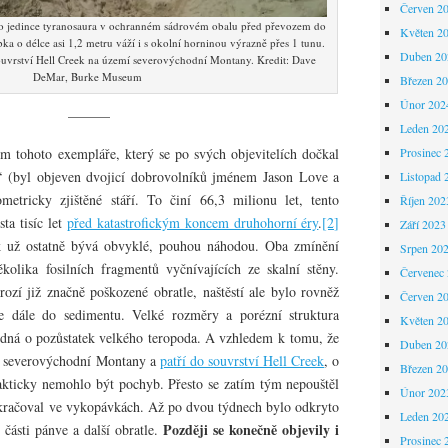
Červen 2
o jedince tyranosaura v ochranném sádrovém obalu před převozem do
Květen 2
ebka o délce asi 1,2 metru váží i s okolní horninou výrazně přes 1 tunu.
Duben 20
ouvrství Hell Creek na území severovýchodní Montany. Kredit: Dave
DeMar, Burke Museum
Březen 2
Únor 202
———
Leden 20
Prosinec 
m tohoto exempláře, který se po svých objevitelích dočkal
“ (byl objeven dvojicí dobrovolníků jménem Jason Love a
Listopad 
metricky zjištěné stáří. To činí 66,3 milionu let, tento
Říjen 202
sta tisíc let
před katastrofickým koncem druhohorní éry
.
[2]
Září 2023
k už ostatně bývá obvyklé, pouhou náhodou. Oba zmínění
Srpen 20
kolika fosilních fragmentů vyčnívajících ze skalní stěny.
Červenec
rozí již značně poškozené obratle, naštěstí ale bylo rovněž
Červen 2
je dále do sedimentu. Velké rozměry a porézní struktura
Květen 2
jedná o pozůstatek velkého teropoda. A vzhledem k tomu, že
Duben 20
e severovýchodní Montany a
patří do souvrství Hell Creek
, o
Březen 2
akticky nemohlo být pochyb. Přesto se zatím tým nepouštěl
Únor 202
okračoval ve vykopávkách. Až po dvou týdnech bylo odkryto
Leden 20
Později se konečně objevily i
 části pánve a další obratle.
Prosinec 