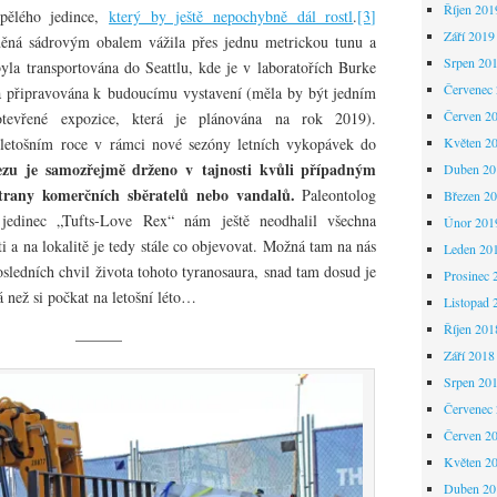
Říjen 201
pělého jedince,
který by ještě nepochybně dál rostl
.
[3]
Září 2019
něná sádrovým obalem vážila přes jednu metrickou tunu a
Srpen 20
yla transportována do Seattlu, kde je v laboratořích Burke
Červenec
 připravována k budoucímu vystavení (měla by být jedním
Červen 2
tevřené expozice, která je plánována na rok 2019).
Květen 2
 letošním roce v rámci nové sezóny letních vykopávek do
ezu je samozřejmě drženo v tajnosti kvůli případným
Duben 20
trany komerčních sběratelů nebo vandalů.
Paleontolog
Březen 2
jedinec „Tufts-Love Rex“ nám ještě neodhalil všechna
Únor 201
ti a na lokalitě je tedy stále co objevovat. Možná tam na nás
Leden 20
posledních chvil života tohoto tyranosaura, snad tam dosud je
Prosinec 
 než si počkat na letošní léto…
Listopad 
Říjen 201
———
Září 2018
Srpen 20
Červenec
Červen 2
Květen 2
Duben 20