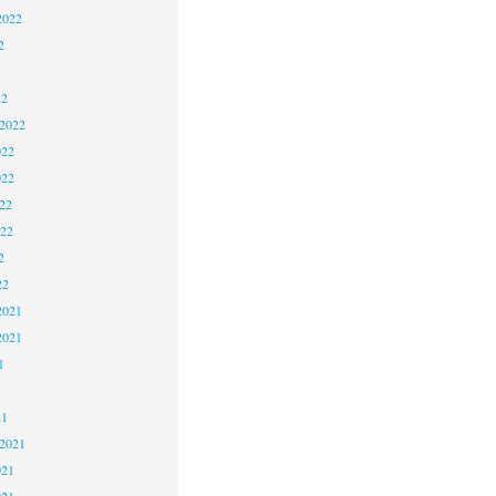
2022
2
22
 2022
022
022
22
022
2
22
2021
2021
1
21
 2021
021
021