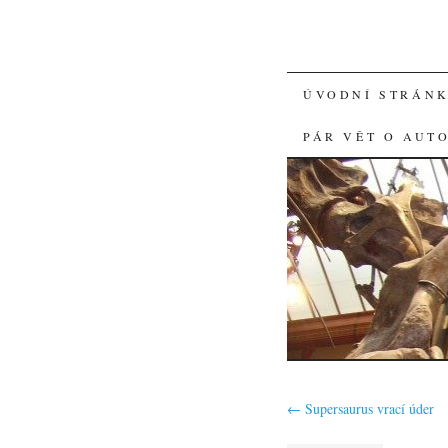
SKIP
ÚVODNÍ STRÁN
TO
PÁR VĚT O AUT
CONTENT
←
Supersaurus vrací úder