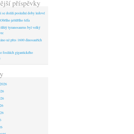
ější příspěvky
 se dožili poslední doby ledové
Obřího ještěřího šéfa
líhlý tyranosaurus byl velký
vec
áno už přes 1600 dinosauřích
 fosiliích gigantického
a
y
 2026
026
026
26
026
6
26
2025