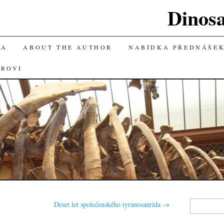
Dinos
KA
ABOUT THE AUTHOR
NABÍDKA PŘEDNÁŠE
OROVI
Vyhledávání
Deset let společenského tyranosaurida
→