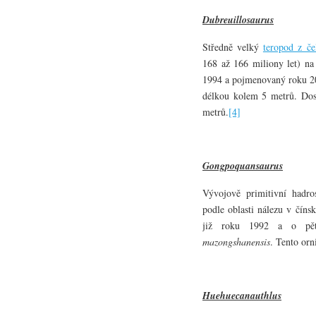
Dubreuillosaurus
Středně velký
teropod z če
168 až 166 miliony let) na
1994 a pojmenovaný roku 20
délkou kolem 5 metrů. Dosp
metrů.
[4]
Gongpoquansaurus
Vývojově primitivní hadro
podle oblasti nálezu v číns
již roku 1992 a o pět
mazongshanensis
. Tento orn
Huehuecanauthlus