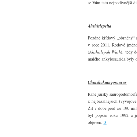
se Vám tato nejpodivnější d
Ahshislepelta
Pozdně křídový „obrněný“ 
v roce 2011. Rodové jméno
(
Ahshislepah Wash
), tedy d
malého ankylosaurida byly 
Chinshakiangosaurus
Raně jurský sauropodomorfní
z nejbazálnějších (vývojov
Žil v době před asi 190 mil
byl popsán roku 1992 a je
objeven.
[3]