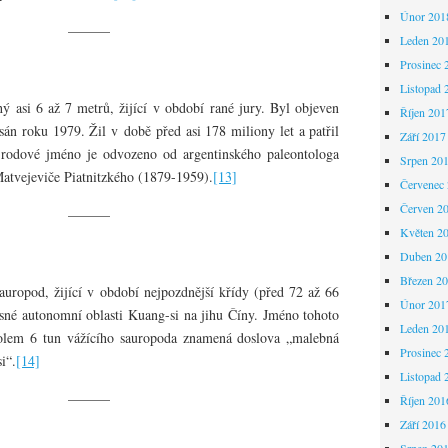
Únor 201
———
Leden 20
Prosinec 
Listopad 
ý asi 6 až 7 metrů, žijící v období rané jury. Byl objeven
Říjen 201
án roku 1979. Žil v době před asi 178 miliony let a patřil
Září 2017
 rodové jméno je odvozeno od argentinského paleontologa
Srpen 20
atvejeviče Piatnitzkého (1879-1959).
[13]
Červenec
Červen 2
———
Květen 2
Duben 20
Březen 2
sauropod, žijící v období nejpozdnější křídy (před 72 až 66
Únor 201
sné autonomní oblasti Kuang-si na jihu Číny. Jméno tohoto
Leden 20
olem 6 tun vážícího sauropoda znamená doslova „malebná
Prosinec 
i“.
[14]
Listopad 
———
Říjen 201
Září 2016
Srpen 20