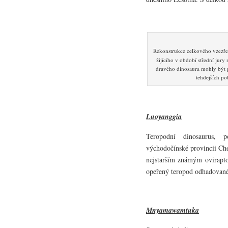
Rekonstrukce celkového vzezř
žijícího v období střední jur
dravého dinosaura mohly být př
tehdejších po
Luoyanggia
Teropodní dinosaurus, 
východočínské provincii Che
nejstarším známým ovirapto
opeřený teropod odhadované
Mnyamawamtuka