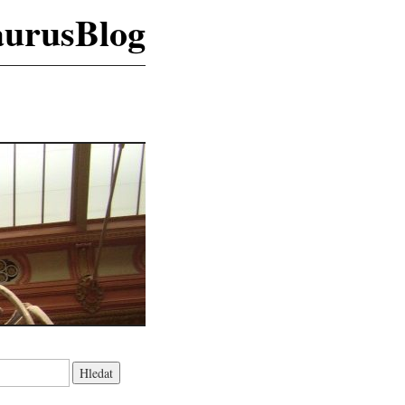
aurusBlog
K