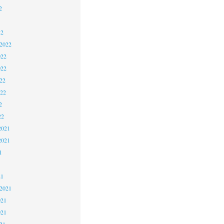
2
22
 2022
022
022
22
022
2
22
2021
2021
1
21
 2021
021
021
21