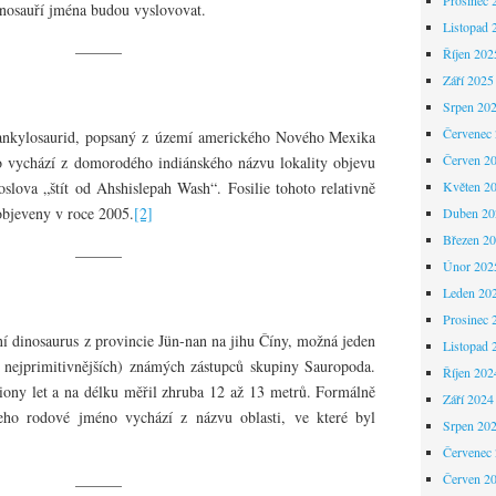
inosauří jména budou vyslovovat.
Listopad 
———
Říjen 202
Září 2025
Srpen 20
Červenec
ankylosaurid, popsaný z území amerického Nového Mexika
Červen 2
 vychází z domorodého indiánského názvu lokality objevu
oslova „štít od Ahshislepah Wash“. Fosilie tohoto relativně
Květen 2
objeveny v roce 2005.
[2]
Duben 20
Březen 2
———
Únor 202
Leden 20
Prosinec 
 dinosaurus z provincie Jün-nan na jihu Číny, možná jeden
Listopad 
ě nejprimitivnějších) známých zástupců skupiny Sauropoda.
Říjen 202
iony let a na délku měřil zhruba 12 až 13 metrů. Formálně
Září 2024
ho rodové jméno vychází z názvu oblasti, ve které byl
Srpen 20
Červenec
Červen 2
———