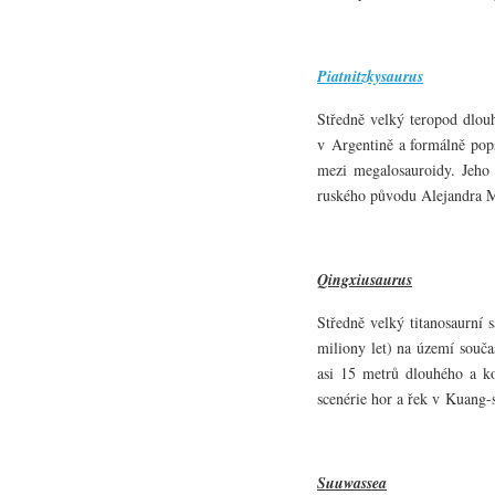
Piatnitzkysaurus
Středně velký teropod dlouh
v Argentině a formálně pops
mezi megalosauroidy. Jeho
ruského původu Alejandra M
Qingxiusaurus
Středně velký titanosaurní 
miliony let) na území souča
asi 15 metrů dlouhého a k
scenérie hor a řek v Kuang-s
Suuwassea