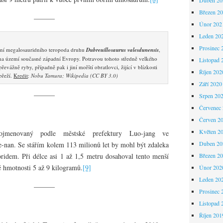
Březen 2
———
Únor 202
Leden 20
Prosinec 
ení megalosauridního teropoda druhu
Dubreuillosaurus valesdunensis
,
y na území současné západní Evropy. Potravou tohoto středně velkého
Listopad 
evážně ryby, případně pak i jiní mořští obratlovci, žijící v blízkosti
Říjen 202
břeží.
Kredit
:
Nobu Tamura; Wikipedia (CC BY 3.0)
Září 2020
———
Srpen 20
Červenec
Červen 2
Květen 2
pojmenovaný podle městské prefektury Luo-jang ve
Duben 20
-nan. Se stářím kolem 113 milionů let by mohl být zdaleka
ridem. Při délce asi 1 až 1,5 metru dosahoval tento menší
Březen 2
 hmotnosti 5 až 9 kilogramů.
[9]
Únor 202
Leden 20
———
Prosinec 
Listopad 
Říjen 201