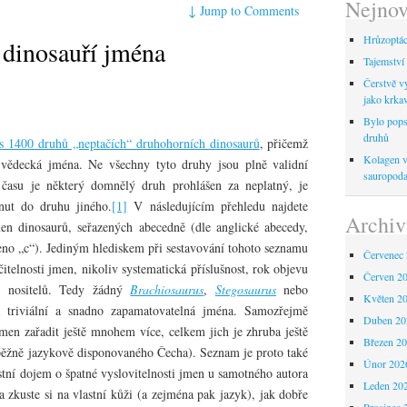
Nejnov
↓
Jump to Comments
Hrůzoptáci
 dinosauří jména
Tajemství 
Čerstvě vy
jako krka
Bylo pops
druhů
s 1400 druhů „neptačích“ druhohorních dinosaurů
, přičemž
Kolagen ve
 vědecká jména. Ne všechny tyto druhy jsou plně validní
sauropod
 času je některý domnělý druh prohlášen za neplatný, je
nut do druhu jiného.
[1]
V následujícím přehledu najdete
Archiv
n dinosaurů, seřazených abecedně (dle anglické abecedy,
eno „c“). Jediným hlediskem při sestavování tohoto seznamu
Červenec
 čitelnosti jmen, nikoliv systematická příslušnost, rok objevu
Červen 2
ch nositelů. Tedy žádný
Brachiosaurus
,
Stegosaurus
nebo
Květen 2
a triviální a snadno zapamatovatelná jména. Samozřejmě
Duben 20
n zařadit ještě mnohem více, celkem jich je zhruba ještě
Březen 2
běžně jazykově disponovaného Čecha). Seznam je proto také
Únor 202
stní dojem o špatné vyslovitelnosti jmen u samotného autora
Leden 20
a zkuste si na vlastní kůži (a zejména pak jazyk), jak dobře
Prosinec 