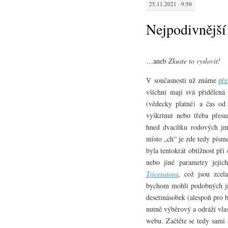
25.11.2021 · 9:50
Nejpodivnější
…aneb
Zkuste to vyslovit!
V současnosti už známe
pře
všichni mají svá přidělená
(vědecky platné) a čas od
vyškrtnut nebo třeba přesu
hned dvacítku rodových jme
místo „ch“ je zde tedy písm
byla tentokrát obtížnost při
nebo jiné parametry jeji
Triceratops
, což jsou zcel
bychom mohli podobných jme
desetinásobek (alespoň pro 
nutně výběrový a odráží vla
webu. Začtěte se tedy sami 