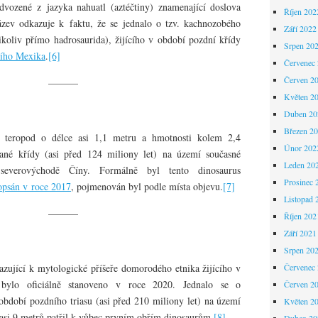
vozené z jazyka nahuatl (aztéčtiny) znamenající doslova
Říjen 202
ázev odkazuje k faktu, že se jednalo o tzv. kachnozobého
Září 2022
ikoliv přímo hadrosaurida), žijícího v období pozdní křídy
Srpen 20
ního Mexika
.
[6]
Červenec
Červen 2
———
Květen 2
Duben 20
Březen 2
í teropod o délce asi 1,1 metru a hmotnosti kolem 2,4
Únor 202
ané křídy (asi před 124 miliony let) na území současné
Leden 20
severovýchodě Číny. Formálně byl tento dinosaurus
Prosinec 
opsán v roce 2017
, pojmenován byl podle místa objevu.
[7]
Listopad 
———
Říjen 202
Září 2021
Srpen 20
zující k mytologické příšeře domorodého etnika žijícího v
Červenec
, bylo oficiálně stanoveno v roce 2020. Jednalo se o
Červen 2
období pozdního triasu (asi před 210 miliony let) na území
Květen 2
asi 9 metrů patřil k vůbec prvním obřím dinosaurům.
[8]
Duben 20