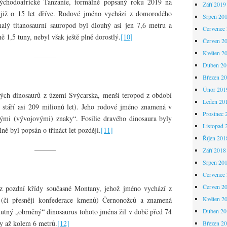
ýchodoafrické Tanzanie, formálně popsaný roku 2019 na
Září 2019
h již o 15 let dříve. Rodové jméno vychází z domorodého
Srpen 20
alý titanosaurní sauropod byl dlouhý asi jen 7,6 metru a
Červenec
ě 1,5 tuny, nebyl však ještě plně dorostlý.
[10]
Červen 2
Květen 2
———
Duben 20
Březen 2
Únor 201
ých dinosaurů z území Švýcarska, menší teropod z období
Leden 20
é stáří asi 209 milionů let). Jeho rodové jméno znamená v
Prosinec 
ými (vývojovými) znaky“. Fosilie dravého dinosaura byly
Listopad 
ě byl popsán o třináct let později.
[11]
Říjen 201
———
Září 2018
Srpen 20
Červenec
Červen 2
 z pozdní křídy současné Montany, jehož jméno vychází z
Květen 2
 (či přesněji konfederace kmenů) Černonožců a znamená
utný „obrněný“ dinosaurus tohoto jména žil v době před 74
Duben 20
ky až kolem 6 metrů.
[12]
Březen 2