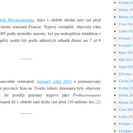
Květen 2
Duben 20
Březen 2
ledi Megalosauridae
, žijící v období střední jury (asi před
Únor 202
 území současné Francie. Typový exemplář, objevený roku
Leden 20
05 podle místního starosty, byl jen nedospělým mládětem s
Prosinec 
ělci mohli být podle některých odhadů dlouzí asi 7 až 9
Listopad 
Říjen 202
———
Září 2023
Srpen 20
Červenec
sauroidní ornitopod,
popsaný roku 2014
a pojmenovaný
Červen 2
ké provincii Kan-su. Fosilie tohoto dinosaura byly objeveny
Květen 2
 let později popsány nejprve jako
Probactrosaurus
Duben 20
itopod žil v období rané křídy (asi před 110 miliony let).
[5]
Březen 2
Únor 202
———
Leden 20
Prosinec 
Listopad 