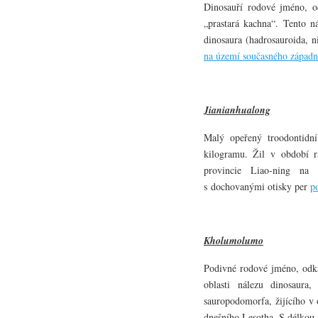
Dinosauří rodové jméno, od
„prastará kachna“. Tento n
dinosaura (hadrosauroida, n
na území současného západ
Jianianhualong
Malý opeřený troodontidn
kilogramu. Žil v období r
provincie Liao-ning na 
s dochovanými otisky per
p
Kholumolumo
Podivné rodové jméno, odka
oblasti nálezu dinosaura
sauropodomorfa, žijícího v 
dnešního Lesotha. S délkou 