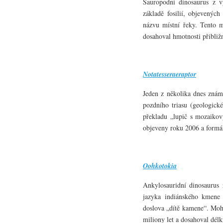
Sauropodní dinosaurus z v
základě fosilií, objevenýc
názvu místní řeky. Tento m
dosahoval hmotnosti přibližn
Notatesseraeraptor
Jeden z několika dnes znám
pozdního triasu (geologick
překladu „lupič s mozaikov
objeveny roku 2006 a formáln
Oohkotokia
Ankylosauridní dinosaurus
jazyka indiánského kmene
doslova „dítě kamene“. Moh
miliony let a dosahoval dél