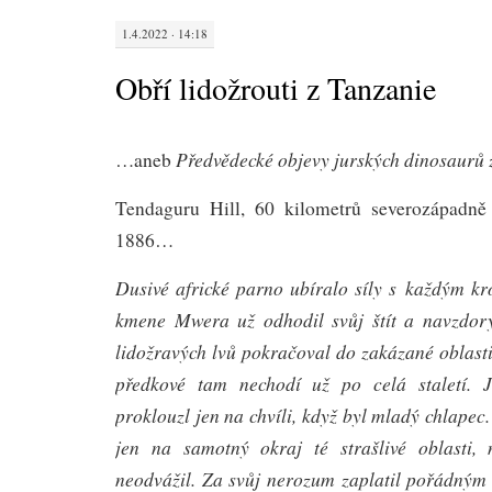
1.4.2022 · 14:18
Obří lidožrouti z Tanzanie
Předvědecké objevy jurských dinosaurů
…aneb
Tendaguru Hill, 60 kilometrů severozápadně
1886…
Dusivé africké parno ubíralo síly s každým k
kmene Mwera už odhodil svůj štít a navzdory
lidožravých lvů pokračoval do zakázané oblasti
předkové tam nechodí už po celá staletí. 
proklouzl jen na chvíli, když byl mladý chlapec.
jen na samotný okraj té strašlivé oblasti,
neodvážil. Za svůj nerozum zaplatil pořádný