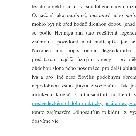
těchto objektů, a to v soudobém nářečí růz
majimwi
mazimwi
ma’i
Označení jako
,
nebo
mohlo být už před hodně dlouhou dobou (snad v
se podle Henniga ani tato rozšířená legenda
známou a povědomí o ní měli spíše jen něk
Nakonec ani popis onoho legendárního n
představám napříč různými kmeny – pro někt
obdobou slona nebo nosorožce, pro další oblud
lva a pro jiné zase člověku podobným obrem
nepodobnou všem jiným živočichům. Tak jak
afrických kmenů s dinosauřími fosiliem
předvědeckém období prakticky jistá a nevyvra
tomto zajímavém „dinosauřím folklóru“ z vý
dozvíme víc.
———