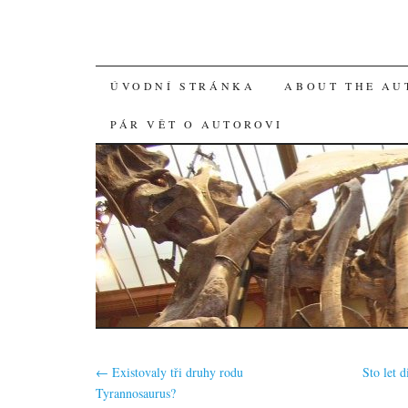
SKIP
ÚVODNÍ STRÁNKA
ABOUT THE AU
TO
PÁR VĚT O AUTOROVI
CONTENT
←
Existovaly tři druhy rodu
Sto let 
Tyrannosaurus?