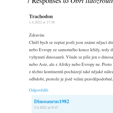
7 Responses to
Obří lidožrout
Trachodon
1.4.2022 at 17:38
Zdravím
Chtěl bych se zeptat jestli jsou známi nějací d
nebo Evropy ze samotného konce křídy, tedy d
vyhynutí dinosaurů. Všude se píše jen o dino
nebo Asie, ale z Afriky nebo Evropy ne. Proto 
z těchto kontinentů pocházejí také nějaké nále
odbdobí, protože je jistě velmi pravděpodobné, 
Odpovědět
Dinosaurus1982
5.4.2022 at 9:15