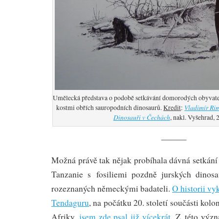
Umělecká představa o podobě setkávání domorodých obyvatel 
Vladimír Ri
kostmi obřích sauropodních dinosaurů.
Kredit
:
Dinosauři v Čechách
, nakl. Vyšehrad, 
———
Možná právě tak nějak probíhala dávná setkán
Tanzanie s fosiliemi pozdně jurských dinosa
rozeznaných německými badateli.
O historii v
Tendaguru
, na počátku 20. století součásti ko
Afriky,
jsem zde psal již vícekrát
. Z této výz