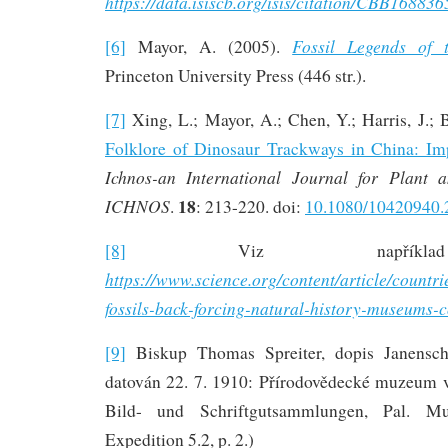
https://data.isiscb.org/isis/citation/CBB168836
Fossil Legends of 
[6]
Mayor, A. (2005).
Princeton University Press (446 str.).
[7]
Xing, L.; Mayor, A.; Chen, Y.; Harris, J.;
Folklore of Dinosaur Trackways in China: Im
Ichnos-an International Journal for Plant
18
ICHNOS
.
: 213-220. doi:
10.1080/10420940.
[8]
Viz například
https://www.science.org/content/article/countr
fossils-back-forcing-natural-history-museums-c
[9]
Biskup Thomas Spreiter, dopis Janensch
datován 22. 7. 1910: Přírodovědecké muzeum v
Bild- und Schriftgutsammlungen, Pal. Mu
Expedition 5.2, p. 2.)