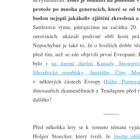
protože po mnoha generacích, které se od té
budou nejspíš jakákoliv zjištění zkreslená a
Sattlerovu týmu, pátrajícímu na začátku 20. 
surovinách, ukázali podivné obří kosti prá
Nepochybné je také to, že o fosiliích dobře v
před tím, než se zde objevili první Evropané.
bylo i
na území dnešní Kanady, Spojenýc
Jihoafrické republiky, Austrálie, Číny, Mo
v některých částech Evropy (
Itálie, Portuga
dinosauřích zkamenělinách z Tendaguru před 
dalšího?
———
Před několika lety se k tomuto tématu vyjád
Holger Stoecker, který tvrdí, že
fosilie ob