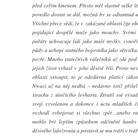
před celým kmenem. Přesto měl vlastně velké ště
povedlo dostat se dál, možná by se odtamtud u
Všichni přece vědí, že v zakázané oblasti žije o
pojídající dospělé muže jako mouchy. Svými 
pařáty uchvacuje lidi jako malé myšky, vynoř
půdy a uchopí statného bojovníka jako větvičku
pozře. Mnoho statečných válečníků už zde pod 
jejich život vyhasl v jeho děsivé říši. Proto n
oblasti vstoupit, to je odedávna platící záko
Nwazi už na něj nedbá – nedávno totiž přišel 
strachu z útočícího levharta. Ztratil své výsa
svoji vyvolenou a dokonce i úctu mladších č
rozhodl vybojovat si všechno zpět…anebo ra
mohlo být lepším způsobem odčinění hanby 
děsivého lidožrouta a postavit se mu tváří v tvá