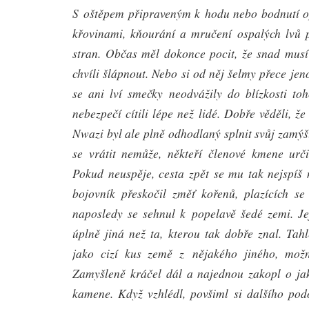
S oštěpem připraveným k hodu nebo bodnutí o
křovinami, kňourání a mručení ospalých lvů p
stran. Občas měl dokonce pocit, že snad mus
chvíli šlápnout. Nebo si od něj šelmy přece je
se ani lví smečky neodvážily do blízkosti t
nebezpečí cítili lépe než lidé. Dobře věděli, ž
Nwazi byl ale plně odhodlaný splnit svůj zamý
se vrátit nemůže, někteří členové kmene urči
Pokud neuspěje, cesta zpět se mu tak nejspíš
bojovník přeskočil změť kořenů, plazících s
naposledy se sehnul k popelavě šedé zemi. Je
úplně jiná než ta, kterou tak dobře znal. Ta
jako cizí kus země z nějakého jiného, mož
Zamyšleně kráčel dál a najednou zakopl o jak
kamene. Když vzhlédl, povšiml si dalšího po