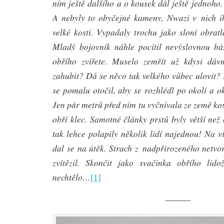
ním ještě dalšího a o kousek dál ještě jednoho.
A nebyly to obyčejné kameny, Nwazi v nich i
velké kosti. Vypadaly trochu jako sloní obratle
Mladý bojovník náhle pocítil nevýslovnou bá
obřího zvířete. Muselo zemřít už kdysi dá
zahubit? Dá se něco tak velkého vůbec ulovit?
se pomalu otočil, aby se rozhlédl po okolí a o
Jen pár metrů před ním tu vyčnívala ze země kos
obří klec. Samotné články prstů byly větší než
tak lehce polapily několik lidí najednou! Na 
dal se na útěk. Strach z nadpřirozeného netv
zvítězil. Skončit jako svačinka obřího lid
nechtělo…
[1]
———