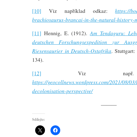
https://bo
[10]
Viz například odkaz:
brachiosaurus-brancai-in-the-natural-history-
Am Tendaguru: Leb
[11]
Hennig, E. (1912).
deutschen Forschungsexpedition zur Ausgr
Riesensaurier in Deutsch-Ostafrika
. Stuttgart:
134).
[12]
Viz např. 
https://geocollnews.wordpress.com/2021/08/03
decolonisation-perspective/
———
Sdílejte: