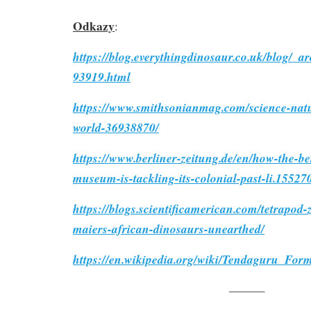
Odkazy
:
https://blog.everythingdinosaur.co.uk/blog/_a
93919.html
https://www.smithsonianmag.com/science-natu
world-36938870/
https://www.berliner-zeitung.de/en/how-the-be
museum-is-tackling-its-colonial-past-li.15527
https://blogs.scientificamerican.com/tetrapod
maiers-african-dinosaurs-unearthed/
https://en.wikipedia.org/wiki/Tendaguru_For
———