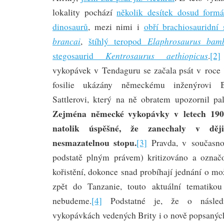
lokality pochází
několik desítek dosud form
dinosaurů
, mezi nimi i
obří brachiosauridn
brancai
Elaphrosaurus bam
,
štíhlý teropod
Kentrosaurus aethiopicus
stegosaurid
.
[2]
vykopávek v Tendaguru se začala psát v roce 
fosilie ukázány německému inženýrovi 
Sattlerovi, který na ně obratem upozornil pa
Zejména německé vykopávky v letech 190
natolik úspěšné, že zanechaly v dějin
nesmazatelnou stopu.
[3]
Pravda, v současnos
podstatě plným právem) kritizováno a označo
kořistění, dokonce snad probíhají jednání o mo
zpět do Tanzanie, touto aktuální tematiko
nebudeme.
[4]
Podstatné je, že o následn
vykopávkách vedených Brity i o nově popsaných