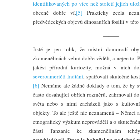
identifikovaných po více než století jejich ulo
obecně dobře ví.
[5]
Prakticky zcela nezná
předvědeckých objevů dinosauřích fosilií v této 
———
Jisté je jen tolik, že místní domorodí oby
zkamenělinách velmi dobře věděli, a nejen to. P
jakési přírodní kuriozity, možná v nich d
severoameričtí Indiáni
, spatřovali skutečné kost
[6]
Nemáme ale žádné doklady o tom, že by sv
často dosahující obřích rozměrů, zahrnovali do
světa nebo s nimi zacházeli jako s kultov
objekty. To ale ještě nic neznamená – Němci a
etnografický výzkum neprováděli a o skutečném
části Tanzanie ke zkamenělinám tehd
Dnes je bohužel na podobné v
nevyhledávali.