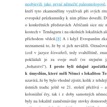
neobjevili jako první němečtí paleontologové
,
kteří tyto zkameněliny využívali při svých ri
evropské průzkumníky k nim přímo dovedli. Dá
o konkrétních představách Afričanů sice nic 
kostech v Tendaguru i na okolních lokalitách al
příchodem vědců.
[8]
A i když Evropanům zkam
neznamená to, že by si jich nevážili. Označova
kiswaheli
(což v jazyce
, tedy svahilštině, zn
mali
pokládali je za svoje
(ve stejném j
I proto byli údajně zpočátk
„bohatství“).
k úmyslům, které měli Němci s lokalitou T
uzavírá, že by bylo vhodné zjistit, kolik z tehdej
ústních tradic ještě ve 21. století přežívá –
koloniální éry, tak i z doby samotných něme
byly na lokalitě zaměstnávány stovky domorod