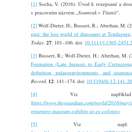
[1]
Socha, V. (2016): Úvod k rozepsané a dos
Soumrak v Titanii
s pracovním názvem „
“.
[2]
Wolf-Dieter, H.; Bussert, R.; Aberhan, M. (
past: the lost world of dinosaurs at Tendaguru,
27
Today
.
: 101–106. doi:
10.1111/j.1365-2451.
[3]
Bussert, R.; Wolf-Dieter, H.; Aberhan, M. 
Formation (Late Jurassic to Early Cretaceous
definition, palaeoenvironments, and sequence
12
Record
.
: 141–174. doi:
10.5194/fr-12-141-2
[4]
Viz například
https://www.theguardian.com/world/2018/may/1
returning-museum-exhibits-to-ex-colonies
[5]
Viz např. 