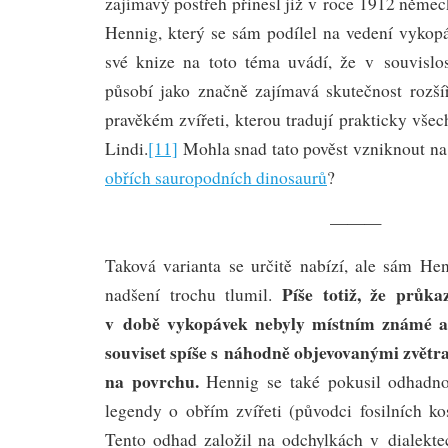
zajímavý postřeh přinesl již v roce 1912 něme
Hennig, který se sám podílel na vedení vyko
své knize na toto téma uvádí, že v souvislos
působí jako značně zajímavá skutečnost rozš
pravěkém zvířeti, kterou tradují prakticky vše
Lindi.
[11]
Mohla snad tato pověst vzniknout n
obřích sauropodních dinosaurů
?
———
Taková varianta se určitě nabízí, ale sám He
Píše totiž, že průkaz
nadšení trochu tlumil.
v době vykopávek nebyly místním známé a
souviset spíše s náhodně objevovanými zvět
na povrchu.
Hennig se také pokusil odhadno
legendy o obřím zvířeti (původci fosilních ko
Tento odhad založil na odchylkách v dialekt