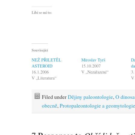
Líbí se mi to:
Související
NEŽ PŘILETĚL
Miroslav Tyrš
Da
ASTEROID
15.10.2007
da
16.1.2006
V „Nezařazené“
3.
V „Literatura“
V 
Filed under
Dějiny paleontologie
,
O dinosa
obecně
,
Protopaleontologie a geomytologi