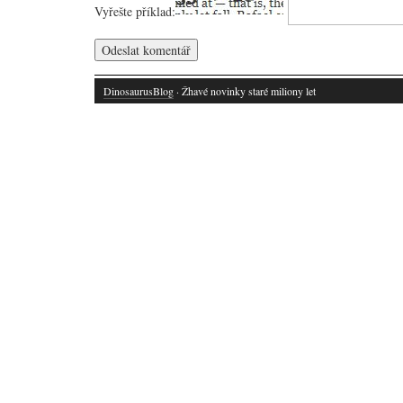
Vyřešte příklad:
DinosaurusBlog
· Žhavé novinky staré miliony let