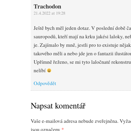
Trachodon
21.4.2022 at 19:28
Ještě bych měl jeden dotaz. V poslední době č
sauropodů, kteří mají na krku jakési laloky, ne
je. Zajímalo by mně, jestli pro to existuje něj
takového měli a nebo jde jen o fantazii ilustáto
Upřímně řeženo, se mi tyto laločnaté rekonstr
nelíbí
Odpovědět
Napsat komentář
Vaše e-mailová adresa nebude zveřejněna.
Vyža
jsou označeny
*