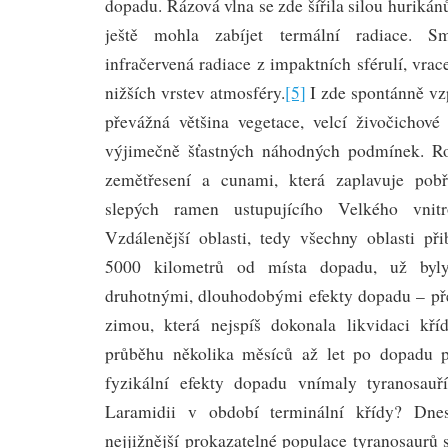
dopadu. Rázová vlna se zde šířila silou hurikánů
ještě mohla zabíjet termální radiace. S
infračervená radiace z impaktních sférulí, vrac
nižších vrstev atmosféry.
[5]
I zde spontánně vz
převážná většina vegetace, velcí živočichov
výjimečně šťastných náhodných podmínek. Ro
zemětřesení a cunami, která zaplavuje pob
slepých ramen ustupujícího Velkého vnit
Vzdálenější oblasti, tedy všechny oblasti při
5000 kilometrů od místa dopadu, už byly
druhotnými, dlouhodobými efekty dopadu – př
zimou, která nejspíš dokonala likvidaci kř
průběhu několika měsíců až let po dopadu pl
fyzikální efekty dopadu vnímaly tyranosauří
Laramidii v období terminální křídy? Dne
nejjižnější prokazatelné populace tyranosaurů