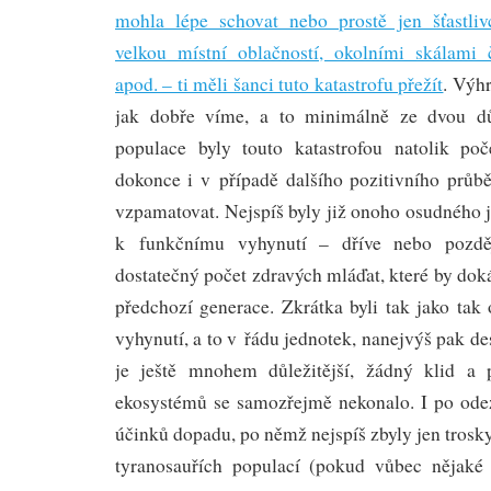
mohla lépe schovat nebo prostě jen šťastliv
velkou místní oblačností, okolními skálami
apod. – ti měli šanci tuto katastrofu přežít
. Výhr
jak dobře víme, a to minimálně ze dvou dů
populace byly touto katastrofou natolik poč
dokonce i v případě dalšího pozitivního průb
vzpamatovat. Nejspíš byly již onoho osudného 
k funkčnímu vyhynutí – dříve nebo pozdě
dostatečný počet zdravých mláďat, které by dok
předchozí generace. Zkrátka byli tak jako ta
vyhynutí, a to v řádu jednotek, nanejvýš pak des
je ještě mnohem důležitější, žádný klid a 
ekosystémů se samozřejmě nekonalo. I po ode
účinků dopadu, po němž nejspíš zbyly jen trosk
tyranosauřích populací (pokud vůbec nějaké 