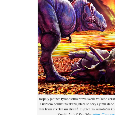
Dospělý jedinec tyranosaura právě skolil velkého cerat
s úděsem pohlíží na zkázu, která se brzy i jemu stane
třem čtvrtinám druhů
ním
, žijících na samotném ko
Luis V. Rey (blog
https://luisvrey
Kredit
: