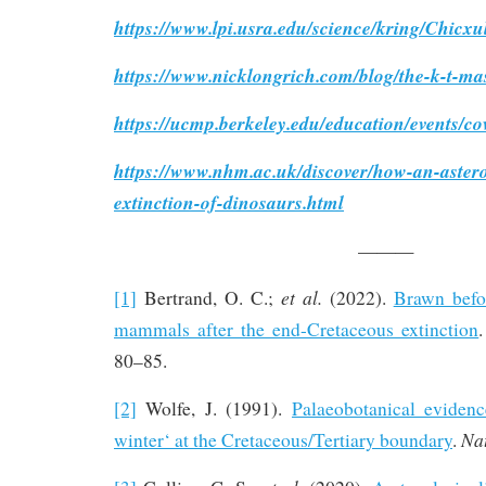
https://www.lpi.usra.edu/science/kring/Chicxu
https://www.nicklongrich.com/blog/the-k-t-ma
https://ucmp.berkeley.edu/education/events/c
https://www.nhm.ac.uk/discover/how-an-aster
extinction-of-dinosaurs.html
———
et al.
[1]
Bertrand, O. C.;
(2022).
Brawn befor
mammals after the end-Cretaceous extinction
80–85.
[2]
Wolfe, J. (1991).
Palaeobotanical eviden
Na
winter‘ at the Cretaceous/Tertiary boundary
.