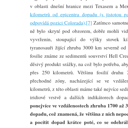
v oblasti dnešní hranice mezi Texasem a M
kilometrů od epicentra dopadu (s jistotou 
odpovídá pozici Colorada)
.
[7]
Zatímco samotné
ně bylo skryté pod obzorem, dobře mohli vid
vyvrženin, stoupající do výšky stovek k
tyranosauři žijící zhruba 3000 km severně od 
fosilie známe ze sedimentů souvrství Hell Cree
děsivý produkt srážky, na což bylo potřeba, a
přes 250 kilometrů. Většinu fosilií druhu
přechodné zóny, nacházející se ve vzdál
kilometrů, z této oblasti máme také nejvíce se
iridiové vrstvě a dalších indikátorech dop
ponejvíce ve vzdálenostech zhruba 1700 až 
dopadu, což znamená, že většina z nich nepo
a pocítit dopad krátce poté, co se odehrál