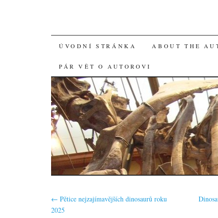
SKIP
ÚVODNÍ STRÁNKA
ABOUT THE AU
TO
PÁR VĚT O AUTOROVI
CONTENT
←
Pětice nejzajímavějších dinosaurů roku
Dinosa
2025