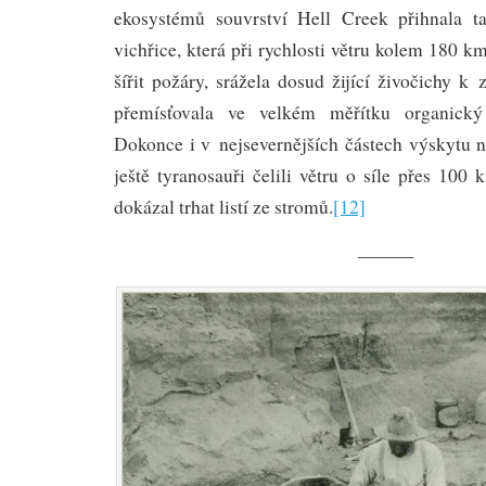
ekosystémů souvrství Hell Creek přihnala t
vichřice, která při rychlosti větru kolem 180 
šířit požáry, srážela dosud žijící živočichy k
přemísťovala ve velkém měřítku organický
Dokonce i v nejsevernějších částech výskytu 
ještě tyranosauři čelili větru o síle přes 100 
dokázal trhat listí ze stromů.
[12]
———