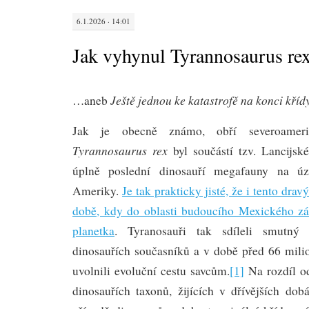
6.1.2026 · 14:01
Jak vyhynul Tyrannosaurus re
Ještě jednou ke katastrofě na konci kříd
…aneb
Jak je obecně známo, obří severoameri
Tyrannosaurus rex
byl součástí tzv. Lancijské
úplně poslední dinosauří megafauny na ú
Ameriky.
Je tak prakticky jisté, že i tento drav
době, kdy do oblasti budoucího Mexického zá
planetka
. Tyranosauři tak sdíleli smutný
dinosauřích současníků a v době před 66 mili
uvolnili evoluční cestu savcům.
[1]
Na rozdíl od
dinosauřích taxonů, žijících v dřívějších dob