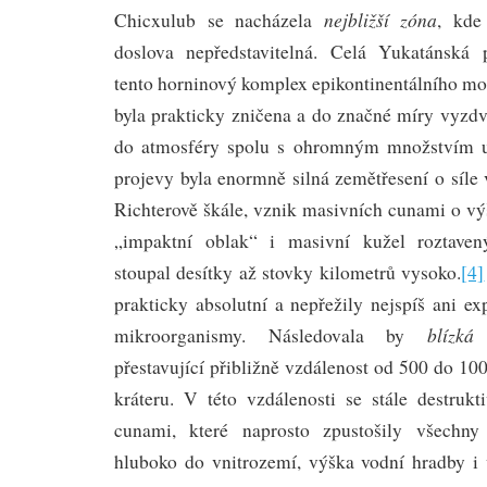
nejbližší zóna
Chicxulub se nacházela
, kde
doslova nepředstavitelná. Celá Yukatánská 
tento horninový komplex epikontinentálního moře
byla prakticky zničena a do značné míry vyzdv
do atmosféry spolu s ohromným množstvím uh
projevy byla enormně silná zemětřesení o síle
Richterově škále, vznik masivních cunami o vý
„impaktní oblak“ i masivní kužel roztaven
stoupal desítky až stovky kilometrů vysoko.
[4]
prakticky absolutní a nepřežily nejspíš ani e
blízká
mikroorganismy. Následovala by
přestavující přibližně vzdálenost od 500 do 10
kráteru. V této vzdálenosti se stále destrukt
cunami, které naprosto zpustošily všechny
hluboko do vnitrozemí, výška vodní hradby i 