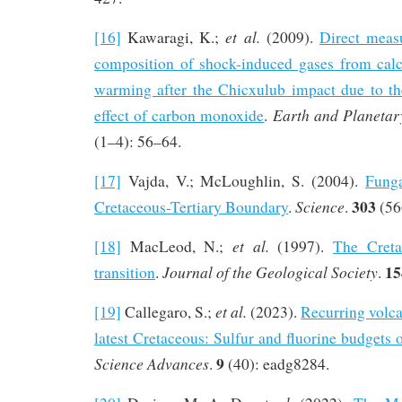
et al.
[16]
Kawaragi, K.;
(2009).
Direct meas
composition of shock-induced gases from calci
warming after the Chicxulub impact due to th
Earth and Planetary
effect of carbon monoxide
.
(1–4): 56–64.
[17]
Vajda, V.; McLoughlin, S. (2004).
Funga
303
Science
Cretaceous-Tertiary Boundary
.
.
(56
et al.
[18]
MacLeod, N.;
(1997).
The Creta
15
Journal of the Geological Society
transition
.
.
et al.
[19]
Callegaro, S.;
(2023).
Recurring volca
latest Cretaceous: Sulfur and fluorine budgets
9
Science Advances
.
(40): eadg8284.