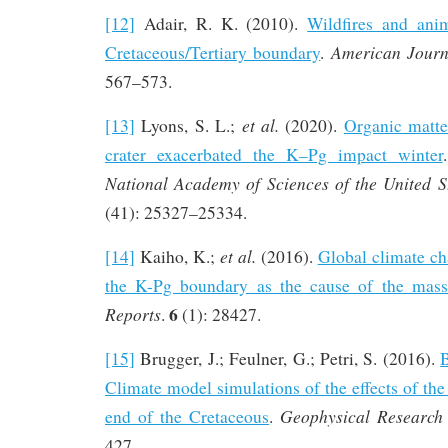
[12]
Adair, R. K. (2010).
Wildfires and anim
American Journ
Cretaceous/Tertiary boundary
.
567–573.
et al.
[13]
Lyons, S. L.;
(2020).
Organic matte
crater exacerbated the K–Pg impact winter
National Academy of Sciences of the United S
(41): 25327–25334.
et al.
[14]
Kaiho, K.;
(2016).
Global climate ch
the K-Pg boundary as the cause of the mass 
6
Reports
.
(1): 28427.
[15]
Brugger, J.; Feulner, G.; Petri, S. (2016).
B
Climate model simulations of the effects of the
Geophysical Research 
end of the Cretaceous
.
427.