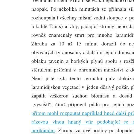
rovnou usmrceni. Přitom se však nejednalo o k
naopak. Po několika minutách se přihnala sil
rozhoupala i všechny místní vodní sloupce v po
lokalitě Tanis) a vlny, padající stromy nebo da
rovněž znamenaly smrt pro mnoho laramidij
Zhruba za 10 až 15 minut dorazil do nej
obývaných tyranosaury a dalšími jejich dinosa
oblaku tavenin a horkých plynů spolu s roz
sférulemi pršícími v ohromném množství z dě
Není jisté, zda tento termální pulz dokáz
laramidijskou vegetaci v jeden děsivý požár, 
zapálit veškerou suchou biomasu a dosud 
„vysušil“, čímž připravil půdu pro jejich poz
přitom mohl rozpoutat například hned další pr
rázovou vlnou hnaný vítr podobající se 
hurikánům
. Zhruba za dvě hodiny po dopadu 