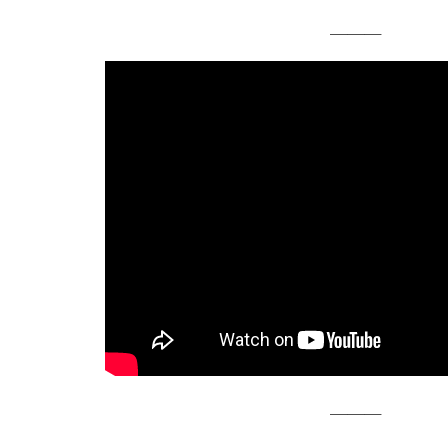
———
———