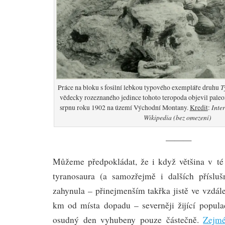
T
Práce na bloku s fosilní lebkou typového exempláře druhu
vědecky rozeznaného jedince tohoto teropoda objevil pale
Inte
srpnu roku 1902 na území Východní Montany.
Kredit
:
Wikipedia (bez omezení)
———
Můžeme předpokládat, že i když většina v té 
tyranosaura (a samozřejmě i dalších přísluš
zahynula – přinejmenším takřka jistě ve vzdál
km od místa dopadu – severněji žijící popul
osudný den vyhubeny pouze částečně.
Zejmé