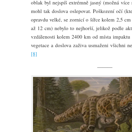
oblak byl nejspíš extrémně jasný (možná více 
mohl tak doslova oslepovat. Poškození očí (kt
opravdu velké, se zornicí o šířce kolem 2,5 cm
až 12 cm) nebylo to nejhorší, jelikož podle a
vzdálenosti kolem 2400 km od místa impaktu 
vegetace a doslova zaživa usmaženi všichni ne
[8]
———