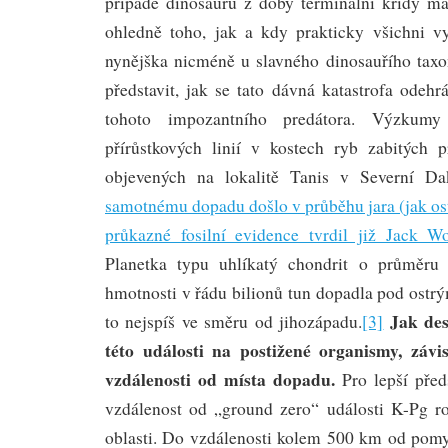
případě dinosaurů z doby terminální křídy má
ohledně toho, jak a kdy prakticky všichni v
nynějška nicméně u slavného dinosauřího tax
představit, jak se tato dávná katastrofa odeh
tohoto impozantního predátora. Výzkumy
přírůstkových linií v kostech ryb zabitých p
objevených na lokalitě Tanis v Severní Da
samotnému dopadu došlo v průběhu jara (jak os
průkazné fosilní evidence tvrdil již Jack W
Planetka typu uhlíkatý chondrit o průměru
hmotnosti v řádu bilionů tun dopadla pod ostr
Jak des
to nejspíš ve směru od jihozápadu.
[3]
této události na postižené organismy, závi
vzdálenosti od místa dopadu.
Pro lepší před
vzdálenost od „ground zero“ události K-Pg roz
oblasti. Do vzdálenosti kolem 500 km od pomy