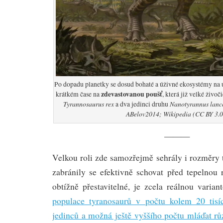
Po dopadu planetky se dosud bohaté a úživné ekosystémy na
zdevastovanou poušť
krátkém čase na
, která již velké živo
Tyrannosaurus rex
Nanotyrannus lanc
a dva jedinci druhu
ABelov2014; Wikipedia (CC BY 3.0
———
Velkou roli zde samozřejmě sehrály i rozměry 
zabránily se efektivně schovat před tepelnou r
obtížně přestavitelné, je zcela reálnou varia
populace tyranosaurů v počtu kolem 20 tisí
jedinců a možná ještě vyššího počtu mláďat rů