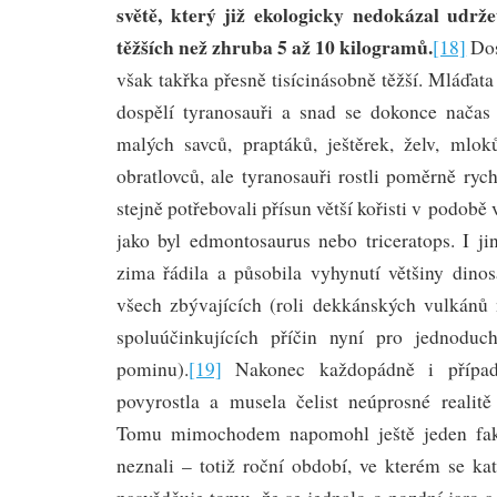
světě, který již ekologicky nedokázal udrže
těžších než zhruba 5 až 10 kilogramů.
[18]
Dos
však takřka přesně tisícinásobně těžší. Mláďata
dospělí tyranosauři a snad se dokonce načas 
malých savců, praptáků, ještěrek, želv, mlo
obratlovců, ale tyranosauři rostli poměrně rych
stejně potřebovali přísun větší kořisti v podob
jako byl edmontosaurus nebo triceratops. I ji
zima řádila a působila vyhynutí většiny din
všech zbývajících (roli dekkánských vulkánů
spoluúčinkujících příčin nyní pro jednoduch
pominu).
[19]
Nakonec každopádně i případn
povyrostla a musela čelist neúprosné realit
Tomu mimochodem napomohl ještě jeden fakt
neznali – totiž roční období, ve kterém se ka