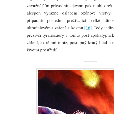
závažnějším průvodním jevem pak mohlo být 
alespoň výrazné oslabení ozónové vrstvy,
případné poslední přežívající velké din
ultrafialovému záření z kosmu.
[16]
Tedy jediné
přeživší tyranosaury v tomto post-apokalyptick
záření, extrémní mráz, postupný krutý hlad a 
životní prostředí.
———