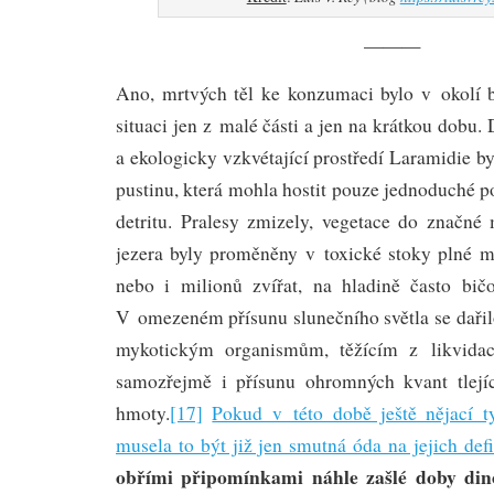
———
Ano, mrtvých těl ke konzumaci bylo v okolí be
situaci jen z malé části a jen na krátkou dobu.
a ekologicky vzkvétající prostředí Laramidie 
pustinu, která mohla hostit pouze jednoduché po
detritu. Pralesy zmizely, vegetace do značné 
jezera byly proměněny v toxické stoky plné mr
nebo i milionů zvířat, na hladině často bič
V omezeném přísunu slunečního světla se daři
mykotickým organismům, těžícím z likvidac
samozřejmě i přísunu ohromných kvant tlejíc
hmoty.
[17]
Pokud v této době ještě nějací ty
musela to být již jen smutná óda na jejich defi
obřími připomínkami náhle zašlé doby dino