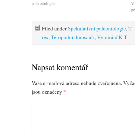
paleontologie“
V 
g
Filed under
Spekulativní paleontologie
,
T.
rex
,
Teropodní dinosauři
,
Vymírání K-T
Napsat komentář
Vaše e-mailová adresa nebude zveřejněna.
Vyža
jsou označeny
*