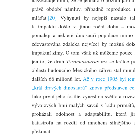
nasvědčuje tomu, že se jednalo o pozdní jaro 
právě období námluv, případně reprodukce 
mláďat.
[20]
Vyhynutí by nejspíš nastalo ta
k impaktu došlo v jinou roční dobu – mož
pomaleji a některé dinosauří populace mimo 
zdevastována zdaleka nejvíce) by možná dok
impaktní zimy. O tom však už můžeme pouze s
Tyrannosaurus rex
jen to, že druh
se krátce p
oblasti budoucího Mexického zálivu stal minul
dalších 66 milionů let.
Až v roce 1905 byl ten
„král dravých dinosaurů“ znovu představen c
Jako první jeho fosilie vynesl na světlo a roz
vývojových linií malých savců z řádu primátů, 
prokázali odolnost a adaptabilitu, která 
katastrofu na rozdíl od mnohem silnějšího a
překonat.