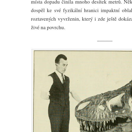
místa dopadu činila mnoho desítek metrů. Někd
dospěl ke své fyzikální hranici impaktní obla
roztavených vyvrženin, který i zde ještě dokáz
živé na povrchu.
———