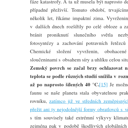
fáze katastrofy. A ta už musela být naprosto d
případné přeživší. Tomuto období, trvající
několik let, říkáme impaktní zima. Vyvrženi
v dalších dnech rozšířily po celé obloze a 
bránit proniknutí slunečního světla nez
fotosyntézy a zachování potravních řetězců 
Chemické složení vyvrženin, obohace
sloučeninami s obsahem síry a uhlíku celou situa
Zemský povrch se začal brzy ochlazovat na
teplota se podle různých studií snížila v roz
až po naprosto šílených 40 °C.
[15]
Je možné
faunu se naše planeta stala obyvatelnou prak
rovníku,
zatímco již ve středních zeměpisnýc
přežit ani ty nejodolnější formy obratlovců s 
s tím souvisely také extrémní výkyvy klimatu
zejména pak v podobě škodlivých globálních 