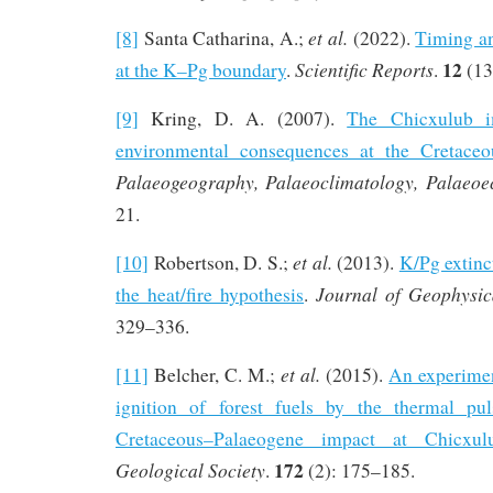
et al.
[8]
Santa Catharina, A.;
(2022).
Timing an
12
Scientific Reports
at the K–Pg boundary
.
.
(13
[9]
Kring, D. A. (2007).
The Chicxulub i
environmental consequences at the Cretaceo
Palaeogeography, Palaeoclimatology, Palaeoe
21.
et al.
[10]
Robertson, D. S.;
(2013).
K/Pg extinc
Journal of Geophysic
the heat/fire hypothesis
.
329–336.
et al.
[11]
Belcher, C. M.;
(2015).
An experimen
ignition of forest fuels by the thermal pu
Cretaceous–Palaeogene impact at Chicxul
172
Geological Society
.
(2): 175–185.