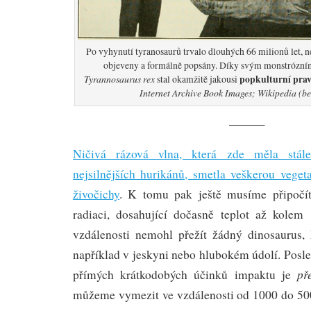
Po vyhynutí tyranosaurů trvalo dlouhých 66 milionů let, ne
objeveny a formálně popsány. Díky svým monstrózní
Tyrannosaurus rex
popkulturní prav
stal okamžitě jakousi
Internet Archive Book Images; Wikipedia (b
———
Ničivá rázová vlna, která zde měla stále
nejsilnějších hurikánů, smetla veškerou veget
živočichy
. K tomu pak ještě musíme připočíta
radiaci, dosahující dočasně teplot až kolem
vzdálenosti nemohl přežít žádný dinosaurus,
například v jeskyni nebo hlubokém údolí. Posl
př
přímých krátkodobých účinků impaktu je
můžeme vymezit ve vzdálenosti od 1000 do 50