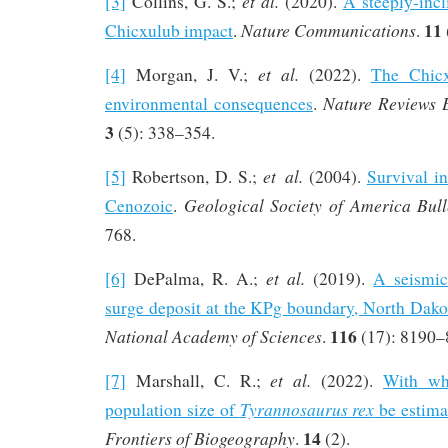
et al.
[3]
Collins, G. S.;
(2020).
A steeply-incl
11
Nature Communications
Chicxulub impact
.
.
et al.
[4]
Morgan, J. V.;
(2022).
The Chicx
Nature Reviews 
environmental consequences
.
3
(5): 338–354.
et al.
[5]
Robertson, D. S.;
(2004).
Survival in
Geological Society of America Bull
Cenozoic
.
768.
et al.
[6]
DePalma, R. A.;
(2019).
A seismic
surge deposit at the KPg boundary, North Dako
116
National Academy of Sciences
.
(17): 8190–
et al.
[7]
Marshall, C. R.;
(2022).
With wh
Tyrannosaurus rex
population size of
be estima
14
Frontiers of Biogeography
.
(2).