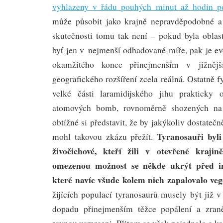
vyhlazeny v řádu pouhých minut až hodin 
může působit jako krajně nepravděpodobné a
skutečnosti tomu tak není – pokud byla oblas
byť jen v nejmenší odhadované míře, pak je eve
okamžitého konce přinejmenším v jižnější
geografického rozšíření zcela reálná. Ostatně f
velké části laramidijského jihu prakticky 
atomových bomb, rovnoměrně shozených na
obtížné si představit, že by jakýkoliv dostateč
Tyranosauři byli
mohl takovou zkázu přežít.
živočichové, kteří žili v otevřené kraji
omezenou možnost se někde ukrýt před in
které navíc všude kolem nich zapalovalo veg
žijících populací tyranosaurů musely být již 
dopadu přinejmenším těžce popálení a zraně