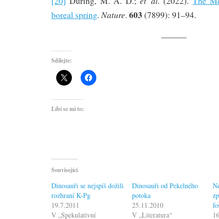
et al.
[20]
During, M. A. D.;
(2022).
The Me
603
Nature
boreal spring
.
.
(7899): 91–94.
———
Sdílejte:
Líbí se mi to:
Související
Dinosauři se nejspíš dožili
Dinosauři od Pekelného
Ne
rozhraní K-Pg
potoka
zp
19.7.2011
25.11.2010
fo
V „Spekulativní
V „Literatura“
1