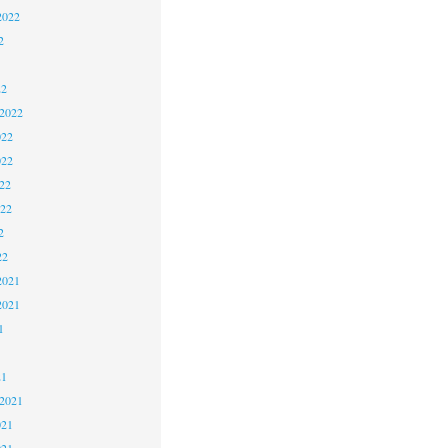
2022
2
22
 2022
022
022
22
022
2
22
2021
2021
1
21
 2021
021
021