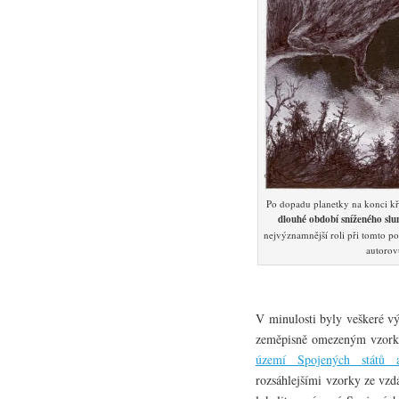
Po dopadu planetky na konci kří
dlouhé období sníženého slu
nejvýznamnější roli při tomto 
autoro
V minulosti byly veškeré v
zeměpisně omezeným vzor
území Spojených států a
rozsáhlejšími vzorky ze vz