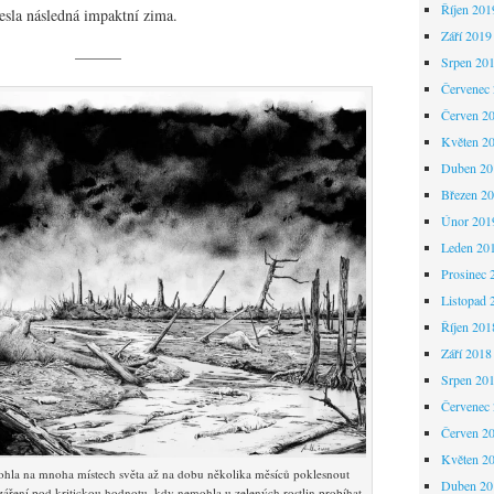
Říjen 201
esla následná impaktní zima.
Září 2019
———
Srpen 20
Červenec
Červen 2
Květen 2
Duben 20
Březen 2
Únor 201
Leden 20
Prosinec 
Listopad 
Říjen 201
Září 2018
Srpen 20
Červenec
Červen 2
Květen 2
hla na mnoha místech světa až na dobu několika měsíců poklesnout
Duben 20
záření pod kritickou hodnotu, kdy nemohla u zelených rostlin probíhat