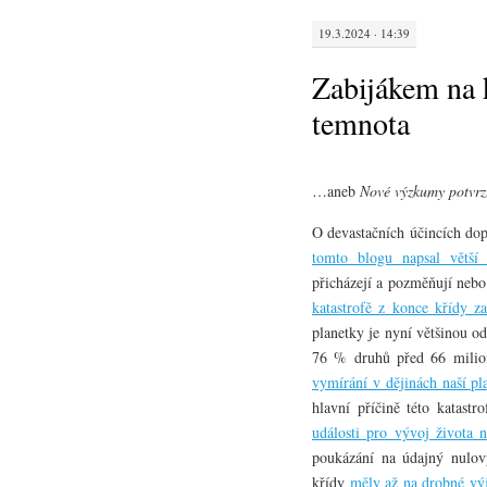
19.3.2024 · 14:39
Zabijákem na 
temnota
…aneb
Nové výzkumy potvrz
O devastačních účincích dop
tomto blogu napsal větší
přicházejí a pozměňují nebo
katastrofě z konce křídy za
planetky je nyní většinou o
76 % druhů před 66 milio
vymírání v dějinách naší pl
hlavní příčině této katastr
události pro vývoj života 
poukázání na údajný nulov
křídy
měly až na drobné vý