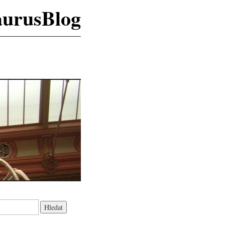
aurusBlog
K