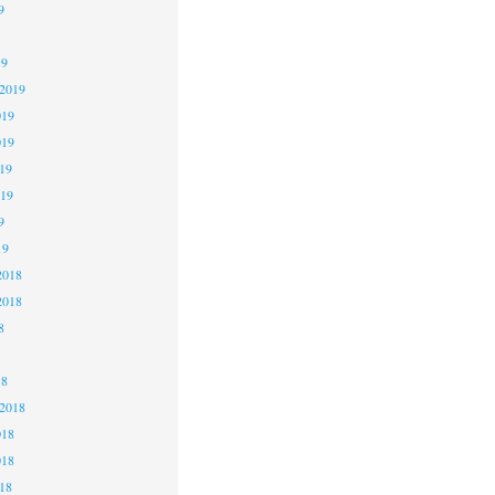
9
19
 2019
019
019
19
019
9
19
2018
2018
8
18
 2018
018
018
18