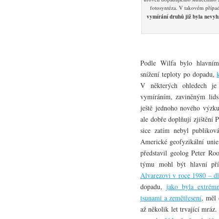
fotosyntéza. V takovém případě
vymírání druhů již byla nevyh
Podle Wilfa bylo hlavním
snížení teploty po dopadu,
V některých ohledech je
vymíráním, zaviněným lidsk
ještě jednoho nového výzku
ale dobře doplňují zjištění
sice zatím nebyl publikov
Americké geofyzikální uni
představil geolog Peter Ro
týmu mohl být hlavní pří
Alvarezovi v roce 1980 – d
dopadu,
jako byla extrémn
tsunami a zemětřesení
, měl 
až několik let trvající mráz