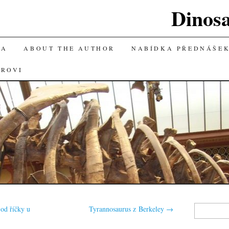
Dinos
KA
ABOUT THE AUTHOR
NABÍDKA PŘEDNÁŠE
OROVI
Vyhledávání
od říčky u
Tyrannosaurus z Berkeley
→