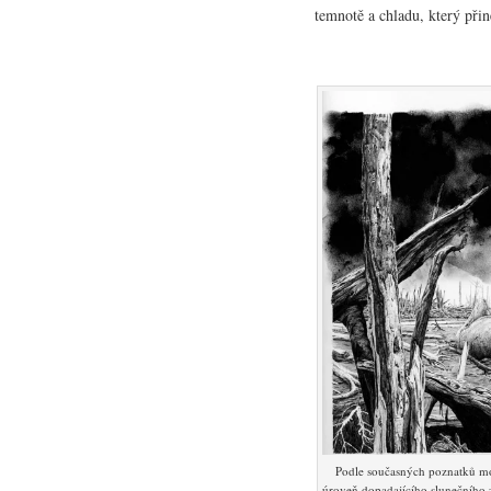
temnotě a chladu, který přin
Podle současných poznatků mo
úroveň dopadajícího slunečního 