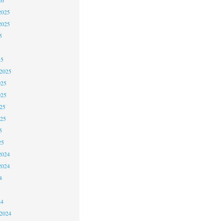
2025
2025
5
25
 2025
025
025
25
025
5
25
2024
2024
4
24
 2024