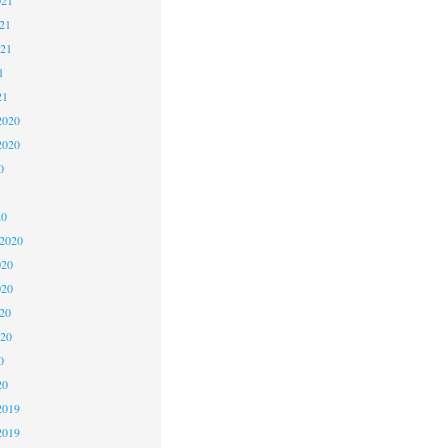
21
021
1
21
2020
2020
0
20
 2020
020
020
20
020
0
20
2019
2019