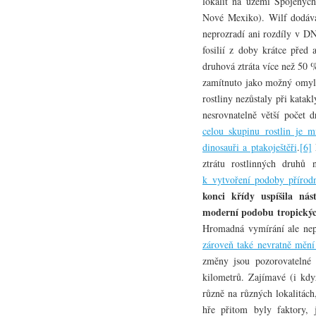
lokalit na území Spojených
Nové Mexiko). Wilf dodává
neprozradí ani rozdíly v DN
fosilií z doby krátce před 
druhová ztráta více než 50 
zamítnuto jako možný omyl n
rostliny nezůstaly při kata
nesrovnatelně větší počet 
celou skupinu rostlin je 
dinosauři a ptakoještěři
.
[6]
P
ztrátu rostlinných druhů 
k vytvoření podoby přírod
konci křídy uspíšila ná
moderní podobu tropických
Hromadná vymírání ale nep
zároveň také nevratně mění
změny jsou pozorovatelné 
kilometrů. Zajímavé (i když
různě na různých lokalitách,
hře přitom byly faktory, 