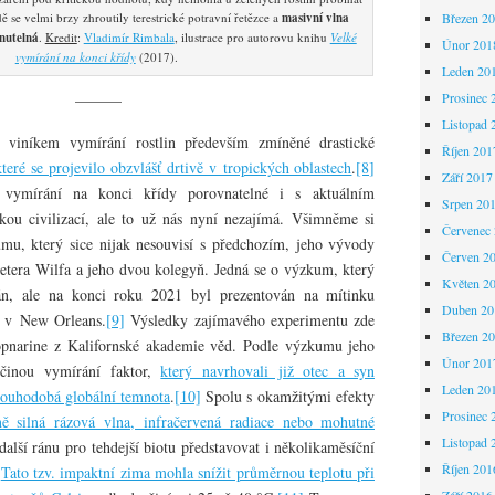
 se velmi brzy zhroutily terestrické potravní řetězce a
masivní vlna
Březen 2
nutelná
.
Kredit
:
Vladimír Rimbala
, ilustrace pro autorovu knihu
Velké
Únor 201
vymírání na konci křídy
(2017).
Leden 20
Prosinec 
———
Listopad 
 viníkem vymírání rostlin především zmíněné drastické
Říjen 201
které se projevilo obzvlášť drtivě v tropických oblastech
.
[8]
Září 2017
 vymírání na konci křídy porovnatelné i s aktuálním
Srpen 20
ou civilizací, ale to už nás nyní nezajímá. Všimněme si
Červenec
mu, který sice nijak nesouvisí s předchozím, jeho vývody
Červen 2
 Petera Wilfa a jeho dvou kolegyň. Jedná se o výzkum, který
Květen 2
án, ale na konci roku 2021 byl prezentován na mítinku
Duben 20
e v New Orleans.
[9]
Výsledky zajímavého experimentu zde
Březen 2
opnarine z Kalifornské akademie věd. Podle výzkumu jeho
Únor 201
činou vymírání faktor,
který navrhovali již otec a syn
Leden 20
louhodobá globální temnota
.
[10]
Spolu s okamžitými efekty
Prosinec 
ě silná rázová vlna, infračervená radiace nebo mohutné
Listopad 
další ránu pro tehdejší biotu představovat i několikaměsíční
Říjen 201
.
Tato tzv. impaktní zima mohla snížit průměrnou teplotu při
Září 2016