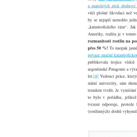
a znatelných ztrát druhové 
vůči plošné likvidaci než v
by se nejspíš nemohlo jedna
„katastrofického rázu“. Ja
Ameriky, realita je v tomto
rozmanitosti rostlin na p
přes 50 %!
To naopak jasn
povaze značně katastroficko
publikovala trojice vědc
argentinské Patagonie a výr
let.
[4]
Vedoucí práce, který
státní univerzity, sám shrn
trendem tvrdit, že vymírání
to bylo v pořádku, jeliko
tvrzení odporuje, protože
(rostlinných) druhů vyhynul