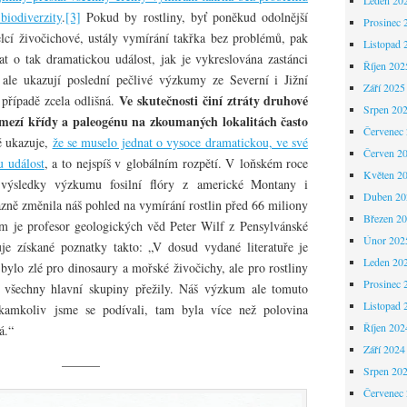
biodiverzity
.
[3]
Pokud by rostliny, byť poněkud odolnější
Prosinec 
elcí živočichové, ustály vymírání takřka bez problémů, pak
Listopad 
t o tak dramatickou událost, jak je vykreslována zastánci
Říjen 202
k ale ukazují poslední pečlivé výzkumy ze Severní i Jižní
Září 2025
Ve skutečnosti činí ztráty druhové
 případě zcela odlišná.
Srpen 20
omezí křídy a paleogénu na zkoumaných lokalitách často
Červenec
ě ukazuje,
že se muselo jednat o vysoce dramatickou, ve své
Červen 2
u událost
, a to nejspíš v globálním rozpětí. V loňském roce
Květen 2
ů výsledky výzkumu fosilní flóry z americké Montany i
Duben 20
azně změnila náš pohled na vymírání rostlin před 66 miliony
Březen 2
m je profesor geologických věd Peter Wilf z Pensylvánské
Únor 202
uje získané poznatky takto: „V dosud vydané literatuře je
Leden 20
 bylo zlé pro dinosaury a mořské živočichy, ale pro rostliny
Prosinec 
ž všechny hlavní skupiny přežily. Náš výzkum ale tomuto
Listopad 
 kamkoliv jsme se podívali, tam byla více než polovina
Říjen 202
á.“
Září 2024
———
Srpen 20
Červenec