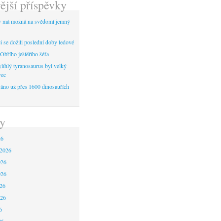
ější příspěvky
y má možná na svědomí jemný
 se dožili poslední doby ledové
Obřího ještěřího šéfa
líhlý tyranosaurus byl velký
vec
áno už přes 1600 dinosauřích
y
26
 2026
026
026
26
026
6
26