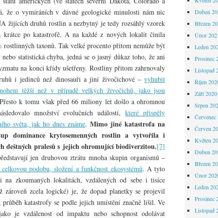
 států amerických (ve státech severní Dakota, Colorado a
, že o vymíráních v dávné geologické minulosti nám nic
Duben 20
A žijících druhů rostlin a nezbytný je tedy rozsáhlý vzorek
Březen 2
a krátce po katastrofě. A na každé z nových lokalit činila
Únor 202
% rostlinných taxonů. Tak velké procento přitom nemůže být
Leden 20
ebo statistická chyba, jedná se o jasný důkaz toho, že ani
Prosinec 
klyzmatu na konci křídy ušetřeny. Rostliny přitom zahrnovaly
Listopad 
druhů i jedinců než dinosauři a jiní živočichové –
vyhubit
Říjen 202
mnohem těžší než v případě velkých živočichů, jako jsou
Září 2020
řesto k tomu však před 66 miliony let došlo a ohromnou
Srpen 20
následovalo množství evolučních událostí,
které přispěly
Červenec
Mimo jiné katastrofa na
ního světa, jak ho dnes známe
.
Červen 2
stup dominance krytosemenných rostlin a vytvořila i
Květen 2
 deštných pralesů s jejich ohromující biodiverzitou.
[7]
Duben 20
ředstavují jen druhovou ztrátu mnoha skupin organismů –
Březen 2
 celkovou podobu, složení a funkčnost ekosystémů
. A tyto
Únor 202
i na zkoumaných lokalitách, vzdálených od sebe i tisíce
Leden 20
 zároveň zcela logické) je, že dopad planetky se projevil
Prosinec 
 průběh katastrofy se podle jejich umístění značně lišil. Ve
Listopad 
jako je vzdálenost od impaktu nebo schopnost odolávat