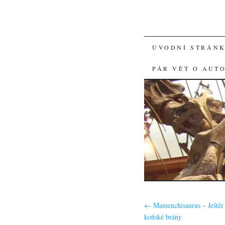
SKIP
ÚVODNÍ STRÁN
TO
PÁR VĚT O AUT
CONTENT
←
Mamenchisaurus – Ještěr 
koňské brány