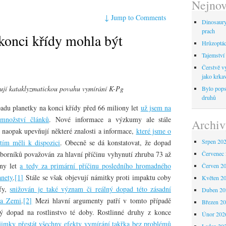
Nejnov
↓
Jump to Comments
Dinosaur
prach
konci křídy mohla být
Hrůzoptáci
Tajemství 
Čerstvě vy
jako krka
ují kataklyzmatickou povahu vymírání K-Pg
Bylo pops
druhů
adu planetky na konci křídy před 66 miliony let
už jsem na
 množství článků
. Nové informace a výzkumy ale stále
Archiv
 naopak upevňují některé znalosti a informace,
které jsme o
Srpen 20
tím měli k dispozici
. Obecně se dá konstatovat, že dopad
dborníků považován za hlavní příčinu vyhynutí zhruba 73 až
Červenec
ny let
a tedy za primární příčinu posledního hromadného
Červen 2
anety
.
[1]
Stále se však objevují námitky proti impaktu coby
Květen 2
ofy,
snižován je také význam či reálný dopad této zásadní
Duben 20
na Zemi
.
[2]
Mezi hlavní argumenty patří v tomto případě
Březen 2
ý dopad na rostlinstvo té doby. Rostlinné druhy z konce
Únor 202
jimky přestát všechny efekty vymírání takřka bez problémů
Leden 20