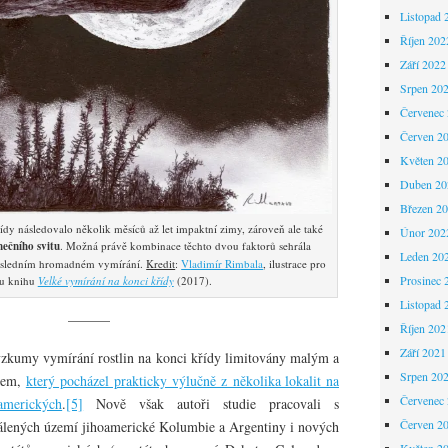
Listopad 
Říjen 202
Září 2022
Srpen 20
Červenec
Červen 2
Květen 2
Duben 20
Březen 2
dy následovalo několik měsíců až let impaktní zimy, zároveň ale také
Únor 202
nečního svitu
. Možná právě kombinace těchto dvou faktorů sehrála
Leden 20
posledním hromadném vymírání.
Kredit
:
Vladimír Rimbala
, ilustrace pro
Prosinec 
vu knihu
Velké vymírání na konci křídy
(2017).
Listopad 
———
Říjen 202
Září 2021
ýzkumy vymírání rostlin na konci křídy limitovány malým a
Srpen 20
kem,
který pocházel prakticky výlučně z několika lokalit na
Červenec
merických
.
[5]
Nově však autoři studie pracovali s
Červen 2
dálených území jihoamerické Kolumbie a Argentiny i nových
Květen 2